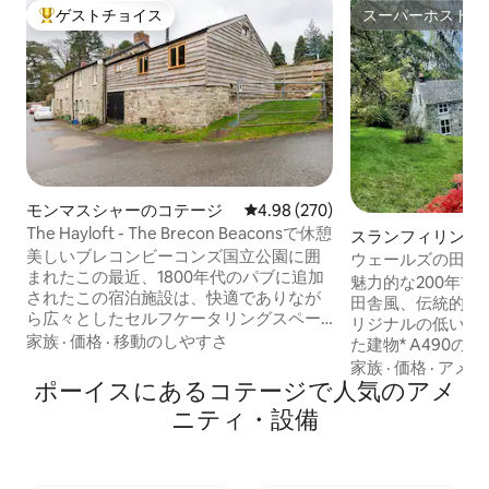
ゲストチョイス
スーパーホスト
大好評のゲストチョイスです。
スーパーホスト
モンマスシャーのコテージ
レビュー270件、5つ星中4.98
4.98 (270)
The Hayloft - The Brecon Beaconsで休憩
スランフィリンの
美しいブレコンビーコンズ国立公園に囲
ウェールズの田舎
まれたこの最近、1800年代のパブに追加
素敵な田舎のコテ
魅力的な200年前
されたこの宿泊施設は、快適でありなが
田舎風、伝統的な
ら広々としたセルフケータリングスペー
リジナルの低い梁* 
スです。 渓谷を見渡せる古い教会の向か
家族
·
価格
·
移動のしやすさ
た建物* A490
いには、あらゆる方向を歩き、さらに遠
タウンまで車で3
家族
·
価格
·
アメニ
くのアウトドアアクティビティ（カヌ
ポーイスにあるコテージで人気のアメ
ウェストリー＆ウ
ー、クライミング、乗馬）が楽しめる理
15分）*設備：キ
ニティ・設備
想的な休暇を提供しています。 地元のイ
ムハウステーブル4
ベントには、Abergavenny Food
*バスルーム+シャ
Festival、Crickhowell Walking Festival、
電子レンジ* Wi-Fi
Haye Literary Festival、The Green Man