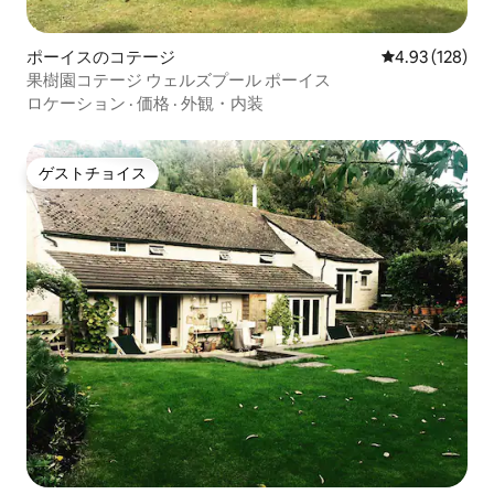
ポーイスのコテージ
レビュー128件
4.93 (128)
果樹園コテージ ウェルズプール ポーイス
ロケーション
·
価格
·
外観・内装
ゲストチョイス
ゲストチョイス