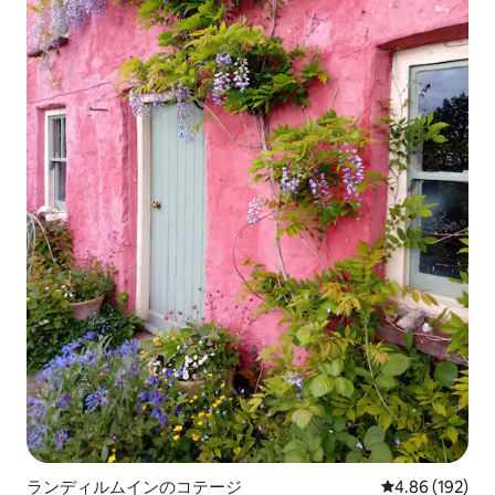
ランディルムインのコテージ
レビュー192件
4.86 (192)