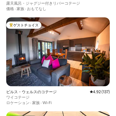
露天風呂・ジャグジー付きリバーコテージ
価格
·
家族
·
おもてなし
ゲストチョイス
大好評のゲストチョイスです。
ビルス・ウェルスのコテージ
レビュー137件
4.92 (137)
ワイコテージ
ロケーション
·
家族
·
Wi-Fi