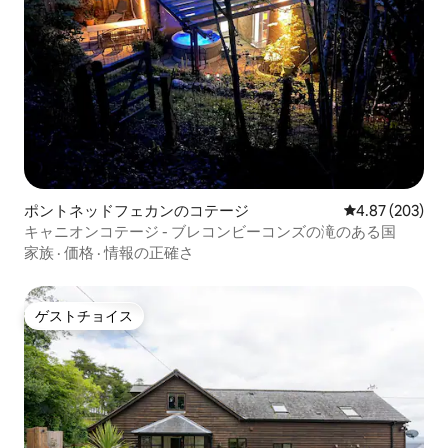
ポントネッドフェカンのコテージ
レビュー203件
4.87 (203)
キャニオンコテージ - ブレコンビーコンズの滝のある国
家族
·
価格
·
情報の正確さ
ゲストチョイス
ゲストチョイス