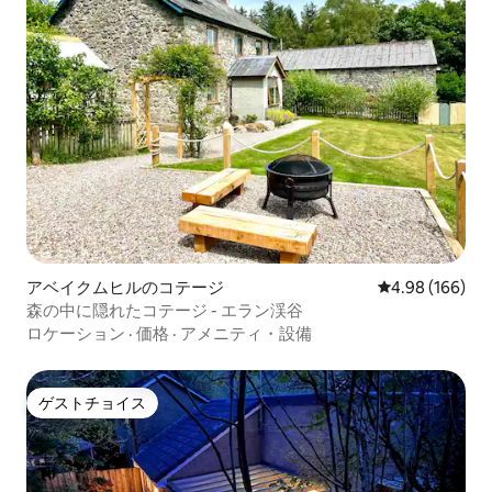
アベイクムヒルのコテージ
レビュー166件
4.98 (166)
森の中に隠れたコテージ - エラン渓谷
ロケーション
·
価格
·
アメニティ・設備
ゲストチョイス
ゲストチョイス