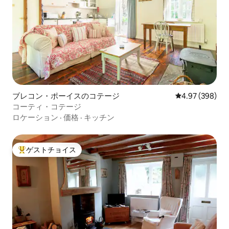
ブレコン・ポーイスのコテージ
レビュー398件
4.97 (398)
コーティ・コテージ
ロケーション
·
価格
·
キッチン
ゲストチョイス
大好評のゲストチョイスです。