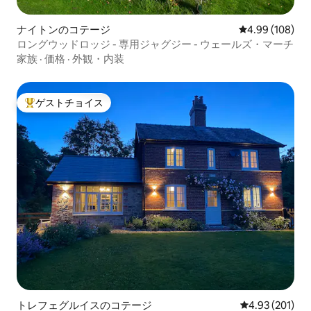
ナイトンのコテージ
レビュー108件
4.99 (108)
ロングウッドロッジ - 専用ジャグジー - ウェールズ・マーチ
家族
·
価格
·
外観・内装
ゲストチョイス
大好評のゲストチョイスです。
トレフェグルイスのコテージ
レビュー201件
4.93 (201)