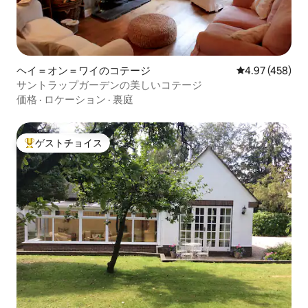
ヘイ＝オン＝ワイのコテージ
レビュー458件
4.97 (458)
サントラップガーデンの美しいコテージ
価格
·
ロケーション
·
裏庭
ゲストチョイス
大好評のゲストチョイスです。