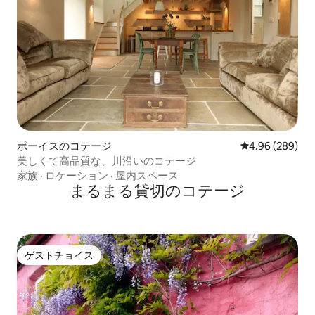
ポーイスのコテージ
レビュー289件
4.96 (289)
美しくて高品質な、川沿いのコテージ
家族
·
ロケーション
·
屋内スペース
まるまる貸切のコテージ
ゲストチョイス
ゲストチョイス