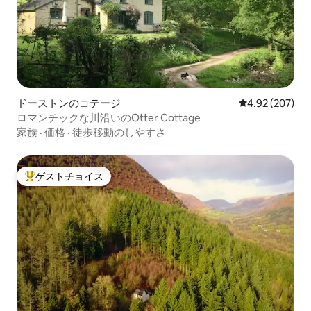
ドーストンのコテージ
レビュー207件
4.92 (207)
ロマンチックな川沿いのOtter Cottage
家族
·
価格
·
徒歩移動のしやすさ
ゲストチョイス
大好評のゲストチョイスです。