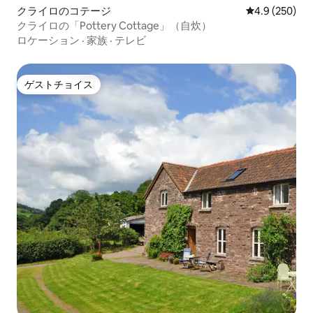
クライロのコテージ
レビュー250
4.9 (250)
クライロの「Pottery Cottage」（自炊）
ロケーション
·
家族
·
テレビ
ゲストチョイス
ゲストチョイス