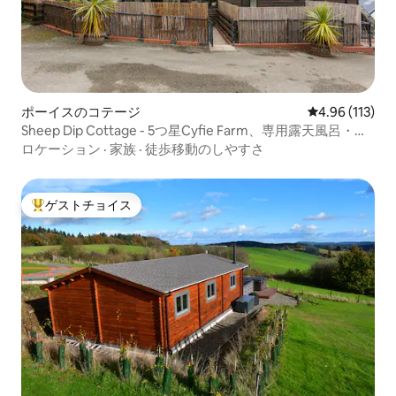
ポーイスのコテージ
レビュー113件
4.96 (113)
Sheep Dip Cottage - 5つ星Cyfie Farm、専用露天風呂・ジ
ャグジー
ロケーション
·
家族
·
徒歩移動のしやすさ
ゲストチョイス
大好評のゲストチョイスです。