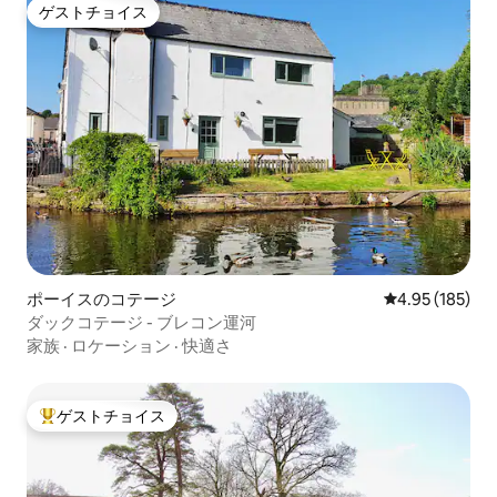
ゲストチョイス
ゲストチョイス
ポーイスのコテージ
レビュー185件
4.95 (185)
ダックコテージ - ブレコン運河
家族
·
ロケーション
·
快適さ
ゲストチョイス
大好評のゲストチョイスです。