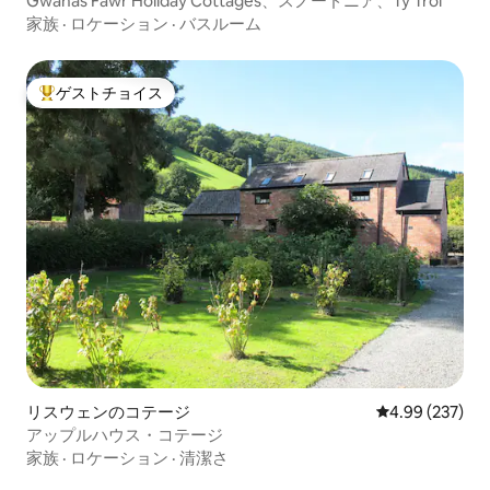
Gwanas Fawr Holiday Cottages、スノードニア、Ty Trol
家族
·
ロケーション
·
バスルーム
ゲストチョイス
大好評のゲストチョイスです。
リスウェンのコテージ
レビュー237件
4.99 (237)
アップルハウス・コテージ
家族
·
ロケーション
·
清潔さ