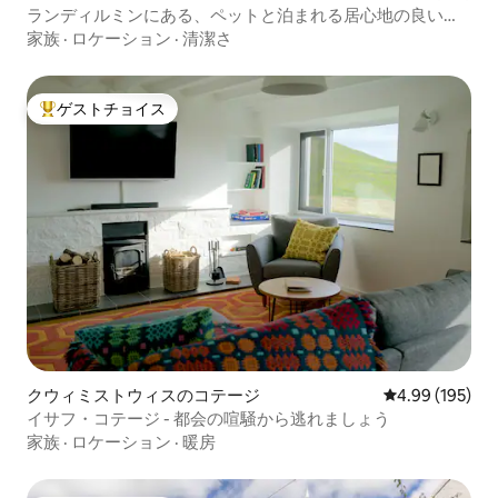
ランディルミンにある、ペットと泊まれる居心地の良いコ
テージです。
家族
·
ロケーション
·
清潔さ
ゲストチョイス
大好評のゲストチョイスです。
クウィミストウィスのコテージ
レビュー195件
4.99 (195)
イサフ・コテージ - 都会の喧騒から逃れましょう
家族
·
ロケーション
·
暖房