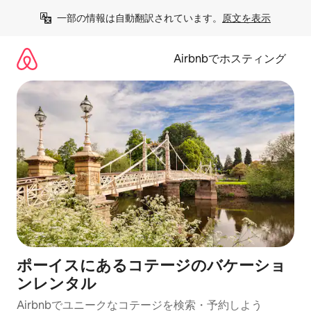
コ
一部の情報は自動翻訳されています。
原文を表示
ン
テ
ン
Airbnbでホスティング
ツ
に
ス
キ
ッ
プ
ポーイスにあるコテージのバケーショ
ンレンタル
Airbnbでユニークなコテージを検索・予約しよう