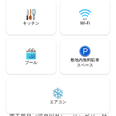
路上駐車場*フロン
が含まれます。 村は2マイル先にあり、シ
40フィートx 2
ョップやパブがあります。
ア*洗濯機*乾燥機
ロア*
キッチン
Wi-Fi
敷地内無料駐⁠車
プール
ス⁠ペ⁠ー⁠ス
エアコン