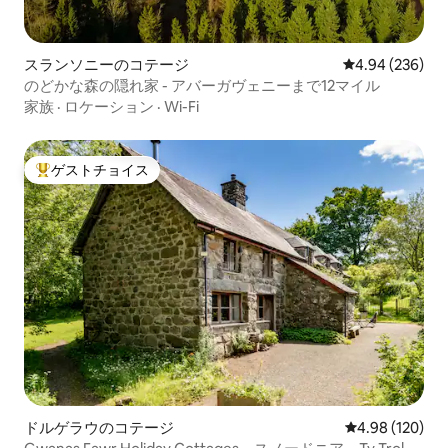
スランソニーのコテージ
レビュー236件
4.94 (236)
のどかな森の隠れ家 - アバーガヴェニーまで12マイル
家族
·
ロケーション
·
Wi-Fi
ゲストチョイス
大好評のゲストチョイスです。
ドルゲラウのコテージ
レビュー120件
4.98 (120)