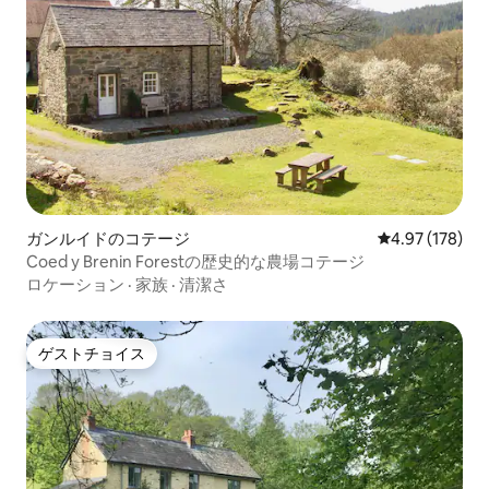
ガンルイドのコテージ
レビュー178件
4.97 (178)
Coed y Brenin Forestの歴史的な農場コテージ
ロケーション
·
家族
·
清潔さ
ゲストチョイス
ゲストチョイス