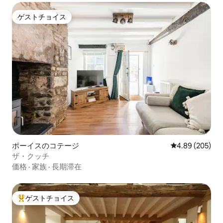
ゲストチョイス
ゲストチョイス
ポーイスのコテージ
レビュー205件
4.89 (205)
ザ・クッチ
価格
·
家族
·
長期滞在
ゲストチョイス
大好評のゲストチョイスです。