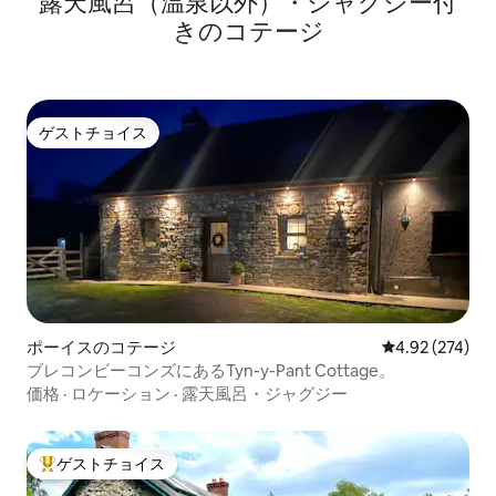
露天風呂（温泉以外）・ジャグジー付
きのコテージ
ゲストチョイス
ゲストチョイス
ポーイスのコテージ
レビュー274件
4.92 (274)
ブレコンビーコンズにあるTyn-y-Pant Cottage。
価格
·
ロケーション
·
露天風呂・ジャグジー
ゲストチョイス
大好評のゲストチョイスです。