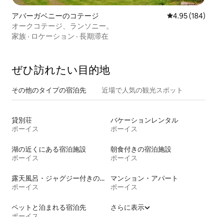
アバーガベニーのコテージ
レビュー184件
4.95 (184)
オークコテージ、ランソニー。
家族
·
ロケーション
·
長期滞在
ぜひ訪⁠れ⁠た⁠い目⁠的⁠地
その他のタ⁠イ⁠プ⁠の宿⁠泊⁠先
近場で人気の観光スポット
貸別荘
バケーションレンタル
ポーイス
ポーイス
湖の近くにある宿泊施設
朝食付きの宿泊施設
ポーイス
ポーイス
露天風呂・ジャグジー付きの宿泊施設
マンション・アパート
ポーイス
ポーイス
ペットと泊まれる宿泊先
さらに表示
ポーイス