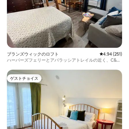
ブランズウィックのロフト
レビュー251件
4.94 (251)
ハーパーズフェリーとアパラッシアトレイルの近く、C&O
のすぐそばにあるロフトアパート
ゲストチョイス
ゲストチョイス