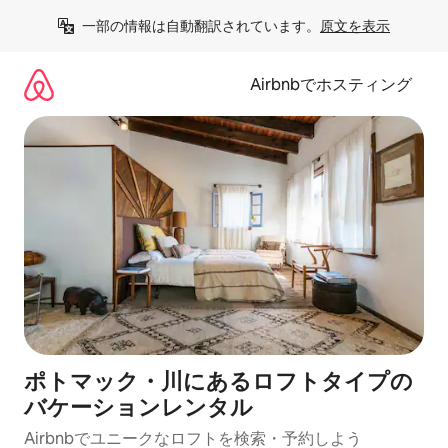
コ
一部の情報は自動翻訳されています。
原文を表示
ン
テ
ン
Airbnbでホスティング
ツ
に
ス
キ
ッ
プ
ポトマック・川にあるロフトタイプの
バケーションレンタル
Airbnbでユニークなロフトを検索・予約しよう