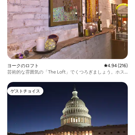
ヨークのロフト
レビュー216件
4.94 (216)
芸術的な雰囲気の「The Loft」でくつろぎましょう。ホス
ピタルまで1分です。
ゲストチョイス
ゲストチョイス