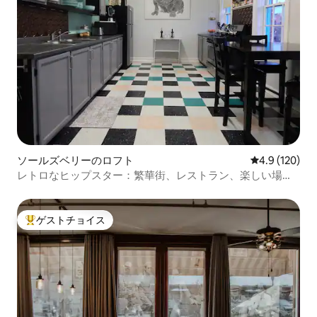
ソールズベリーのロフト
レビュー120
4.9 (120)
レトロなヒップスター：繁華街、レストラン、楽しい場所
に近い
ゲストチョイス
大好評のゲストチョイスです。