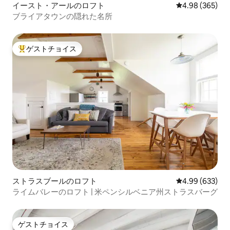
イースト・アールのロフト
レビュー365件
4.98 (365)
ブライアタウンの隠れた名所
ゲストチョイス
大好評のゲストチョイスです。
ストラスブールのロフト
レビュー633件
4.99 (633)
ライムバレーのロフト | 米ペンシルベニア州ストラスバーグ
ゲストチョイス
ゲストチョイス