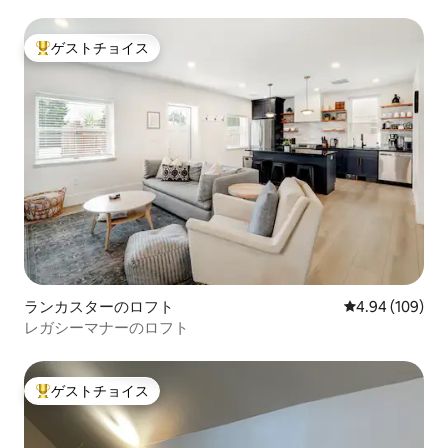
ージ中庭ロフト
ゲストチョイス
大好評のゲストチョイスです。
ランカスターのロフト
レビュー109件
4.94 (109)
レガシーマナーのロフト
ゲストチョイス
大好評のゲストチョイスです。