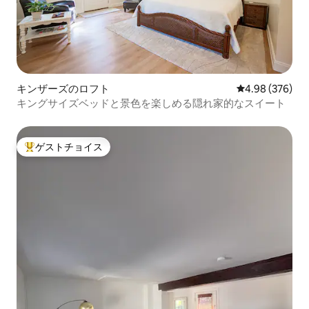
キンザーズのロフト
レビュー376件
4.98 (376)
キングサイズベッドと景色を楽しめる隠れ家的なスイート
ゲストチョイス
大好評のゲストチョイスです。