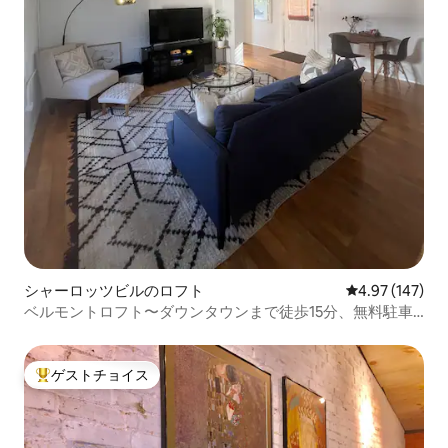
シャーロッツビルのロフト
レビュー147件
4.97 (147)
ベルモントロフト〜ダウンタウンまで徒歩15分、無料駐車
場
ゲストチョイス
大好評のゲストチョイスです。