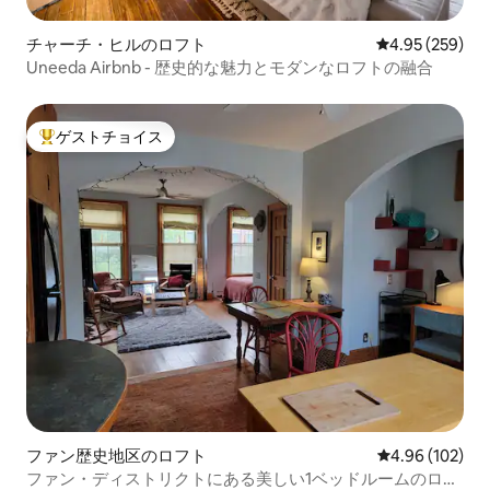
チャーチ・ヒルのロフト
レビュー259件
4.95 (259)
Uneeda Airbnb - 歴史的な魅力とモダンなロフトの融合
ゲストチョイス
大好評のゲストチョイスです。
ファン歴史地区のロフト
レビュー102件
4.96 (102)
ファン・ディストリクトにある美しい1ベッドルームのロフ