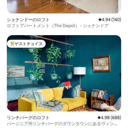
シェナンドーのロフト
レビュー140件
4.94 (140)
ロフトアパートメント（The Depot） - シェナンドア
ゲストチョイス
大好評のゲストチョイスです。
リンチバーグのロフト
レビュー688件
4.98 (688)
バージニア州リンチバーグのダウンタウンにあるヴィンテ