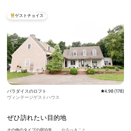
ト
ゲストチョイス
大好評のゲストチョイスです。
パラダイスのロフト
レビュー178件
4.98 (178)
ヴィンテージゲストハウス
ぜひ訪⁠れ⁠た⁠い目⁠的⁠地
その他のタ⁠イ⁠プ⁠の宿⁠泊⁠先
やるべきこと