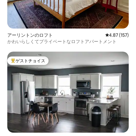
アーリントンのロフト
レビュー157件
4.87 (157)
かわいらしくてプライベートなロフトアパートメント
ゲストチョイス
大好評のゲストチョイスです。