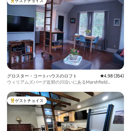
ゲストチョイス
大好評のゲストチョイスです。
グロスター・コートハウスのロフト
レビュー354件
4.98 (354)
ウィリアムズバーグ近郊の川沿いにあるMarshfield
Guesthouse
ゲストチョイス
大好評のゲストチョイスです。