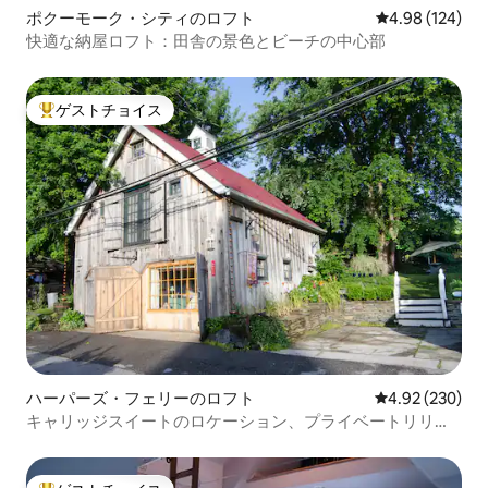
ポクーモーク・シティのロフト
レビュー124件
4.98 (124)
快適な納屋ロフト：田舎の景色とビーチの中心部
ゲストチョイス
大好評のゲストチョイスです。
ハーパーズ・フェリーのロフト
レビュー230件
4.92 (230)
キャリッジスイートのロケーション、プライベートリリー
ガーデンBnB