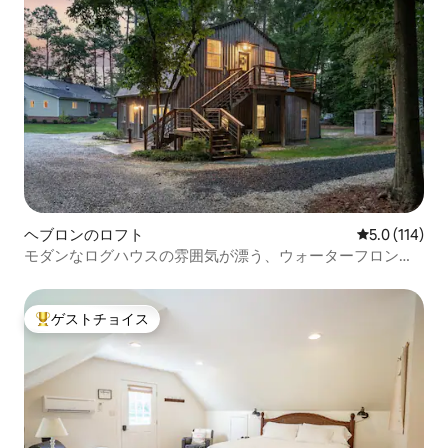
ヘブロンのロフト
レビュー114
5.0 (114)
モダンなログハウスの雰囲気が漂う、ウォーターフロント
の納屋ロフト
ゲストチョイス
大好評のゲストチョイスです。