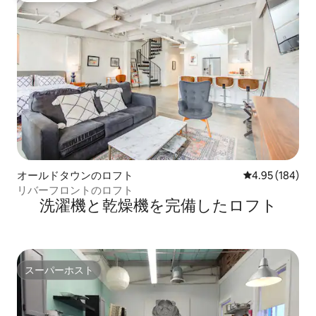
オールドタウンのロフト
レビュー184件
4.95 (184)
リバーフロントのロフト
洗濯機と乾燥機を完備したロフト
スーパーホスト
スーパーホスト