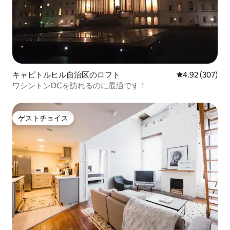
キャピトルヒル自治区のロフト
レビュー307件
4.92 (307)
ワシントンDCを訪れるのに最適です！
ゲストチョイス
ゲストチョイス