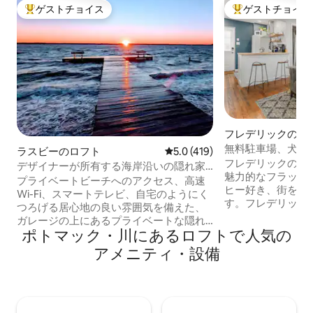
ゲストチョイス
ゲストチョイス
大好評のゲストチョイスです。
大好評のゲストチ
フレデリックのロ
無料駐車場、犬OK
ラスビーのロフト
レビュー419件、5つ星中5.0
5.0 (419)
ヒーショップまで
フレデリックのダ
デザイナーが所有する海岸沿いの隠れ家
魅力的なフラット
のようなリトリート
プライベートビーチへのアクセス、高速
ヒー好き、街を探
Wi-Fi、スマートテレビ、自宅のようにく
す。フレデリック
つろげる居心地の良い雰囲気を備えた、
からわずか数歩。
ガレージの上にあるプライベートな隠れ
にぴったりの拠点
ポトマック・川にあるロフトで人気の
家のようなアパートメントをお楽しみく
ティ、地元のおす
ださい。専用の入り口があります。ご自
アメニティ・設備
速Wi-Fiを備え
由に出入りしてください！ 注：ピーナッ
えています。宿泊
ツフリー、禁煙の宿泊施設です。 チェサ
敷きの駐車場の専
ピークビーチからわずか数分、ソロモン
車できます。この
ズアイランドとカルバートクリフスから
で徒歩2分の場所