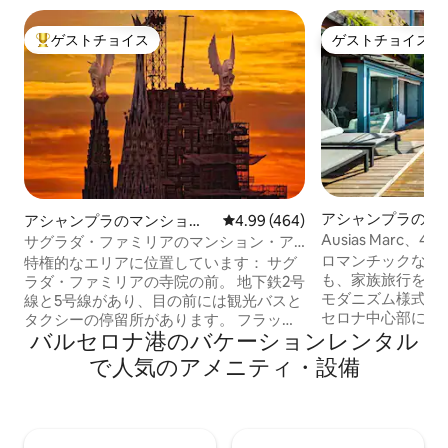
ゲストチョイス
ゲストチョイス
大好評のゲストチョイスです。
ゲストチョイス
アシャンプラのマ
アシャンプラのマンショ
レビュー464件、5つ星中4.99
4.99 (464)
ン・アパート
ン・アパート
Ausias Marc
サグラダ・ファミリアのマンション・ア
グ - テラス2
パート 「コーナーフラット」、サ...
ロマンチックな休
特権的なエリアに位置しています： サグ
も、家族旅行をお
ラダ・ファミリアの寺院の前。 地下鉄2号
モダニズム様式の
線と5号線があり、目の前には観光バスと
セロナ中心部に位
タクシーの停留所があります。 フラッ
バルセロナ港のバケーションレンタル
たラグジュアリー
ト： ダブルベッド3台の寝室3部屋、バス
しいペントハウスです。 エレベ
ルーム2部屋、広いリビングルーム、キッ
で人気のアメニティ・設備
階まで行き、階段
チンアイランドで構成された131平方メー
階のアパートに到着します
トルのアパートです。 アパートは軽さと
バスルーム2部屋
快適さを組み合わせた要素で設計されて
ベッドが、もう1
います。 ZANOTTA、LEMA、