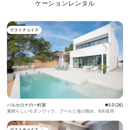
ケーションレンタル
ァミリアから： ランブレス（URL非表
示）地下鉄駅（6 ～8分） パラレル・モン
ジュイック：地下鉄6番線（10 ～12分）
（URL非表示）イエローライン（L-
4（URL非表示）ヴェルダゲル駅： ゴティ
ゲストチョイス
ック地区（URL非表示）地下鉄4号線（8
ゲストチョイス
～10分） バルセロナビーチ：地下鉄5番線
（10 ～12分）
バルセロナの一軒家
レビュー26
5.0 (26)
素晴らしいモダンヴィラ、プールと海の眺め、8名様用
ゲストチョイス