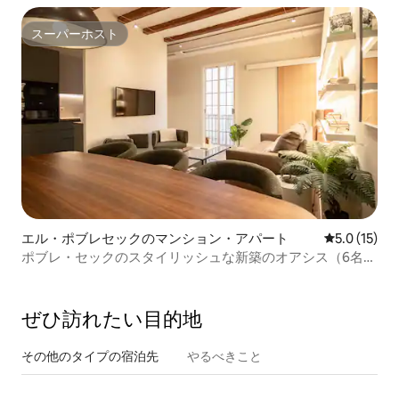
スーパーホスト
スーパーホスト
エル・ポブレセックのマンション・アパート
レビュー15
5.0 (15)
ポブレ・セックのスタイリッシュな新築のオアシス（6名様
まで宿泊可能）
ぜひ訪⁠れ⁠た⁠い目⁠的⁠地
その他のタ⁠イ⁠プ⁠の宿⁠泊⁠先
やるべきこと