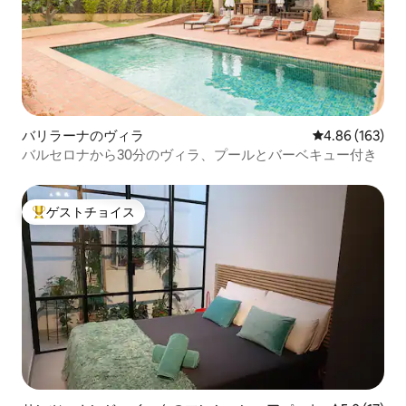
バリラーナのヴィラ
レビュー163件
4.86 (163)
バルセロナから30分のヴィラ、プールとバーベキュー付き
ゲストチョイス
大好評のゲストチョイスです。