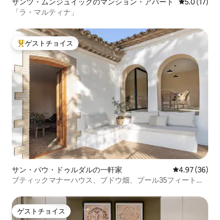
サンツ・ムンジュイックのマンション・アパート
レビュー17
5.0 (17)
「ラ・マルティナ」
ゲストチョイス
大好評のゲストチョイスです。
サン・パウ・ドゥルダルの一軒家
レビュー36件
4.97 (36)
ブティックマナーハウス、ブドウ畑、プール35フィートバ
ルセロナ
ゲストチョイス
ゲストチョイス