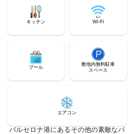
ドまたはシングル
CASSINA、ARCLINEA CUCINE、
す。広々としたリ
GAGGENAU、DORN BRACHTなどの企
テラス。物入れ部
業やJOAQUIM RIFE、PHILIPPE STARCK
に使える追加の冷
などのデザイナーが、エイシャンブレの
キッチン
Wi-Fi
があります。 パーティーを探している若
グリッドにある大きな窓を通して開か
者にはお勧めできません。 午
れ、投影される統合された空間でこのア
以降は音楽は禁止で
パートを飾り、装飾しています。 完璧な
騒音の禁止 最大7泊までご滞在いただけま
向きにより、バシリカとスクエアガーデ
す。 建物内またはアパート内での自転車
ンの素晴らしい景色を眺めることがで
の使用は禁止され
き、明るく風通しの良い感じを与えるこ
となく、絶対的なプライバシーを提供し
ます。 アパートには次のものがありま
敷地内無料駐⁠車
プール
す。 Wi-Fi AACC 暖房 プラズマテレビ す
ス⁠ペ⁠ー⁠ス
べての家電。 料金には以下も含まれてい
ます： ルームサービス ランドリー。 アイ
ロンサービス。 バーキャビネット。 建物
内の駐車場。 ウェルカムバスケット。
（URL非表示）地下鉄のタイミング：
（URL非表示）ブルーライン（L -5（URL
非表示）サグラダファミリアから： パセ
エアコン
オ・デ・グラシア：地下鉄2駅（4 ～6
分） サンツ・エスタシオ（URL非表示）
地下鉄駅（10 ～12分） （URL非表示）紫
バルセロナ港にあるその他の素敵なバ
色ライン（L-2（URL非表示）サグラダフ