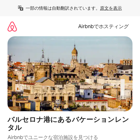
コ
一部の情報は自動翻訳されています。
原文を表示
ン
テ
ン
Airbnbでホスティング
ツ
に
ス
キ
ッ
プ
バルセロナ港にあるバケーションレン
タル
Airbnbでユニークな宿泊施設を見つける