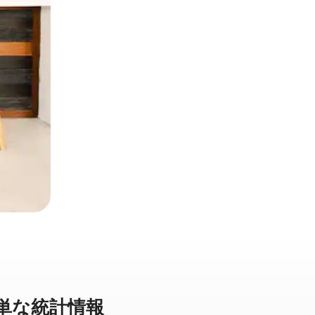
⁠な統⁠計⁠情⁠報