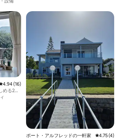
・設備
レビュー16件、5つ星中4.94つ星の平均評価
4.94 (16)
しめる2寝
ィ
ポート・アルフレッドの一軒家
レビュー4件、5つ星
4.75 (4)