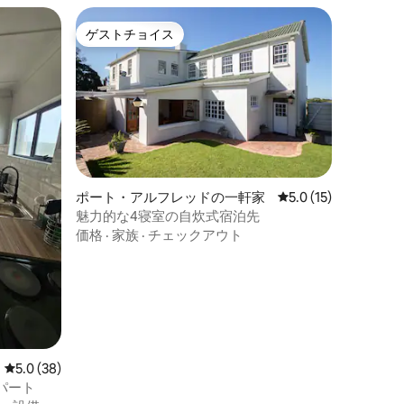
ゲストチョイス
ゲストチョイス
ポート・アルフレッドの一軒家
レビュー15件、5つ
5.0 (15)
魅力的な4寝室の自炊式宿泊先
価格
·
家族
·
チェックアウト
レビュー38件、5つ星中5.0つ星の平均評価
5.0 (38)
パート