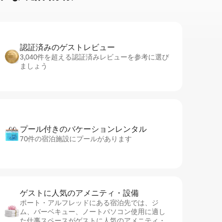
認証済みのゲ⁠ス⁠ト⁠レ⁠ビ⁠ュ⁠ー
3,040件を超える認証済みレビューを参考に選び
ましょう
プール付きのバ⁠ケ⁠ー⁠シ⁠ョ⁠ンレ⁠ン⁠タ⁠ル
70件の宿泊施設にプールがあります
ゲストに人⁠気⁠のア⁠メ⁠ニ⁠テ⁠ィ・設⁠備
ポート・アルフレッドにある宿泊先では、ジ
ム、バーベキュー、ノートパソコン使用に適し
た仕事スペースがゲストに人気のアメニティ・