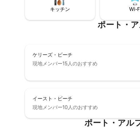
和と静けさを楽しみましょう。 プールと
キッチン
Wi-F
エンターテイメントエリア、全天候型テ
ニスコートとスカッシュコートは、住民
とゲスト専用で、正面玄関の近くにあり
ポート・ア
ます。 マリーナは最も安全な場所です。
アクセスは単一のアクセス制御ゲートウ
ェイを介して行われ、居住者とゲストに
限定されています。 24時間体制のセキュ
リティパトロールもあります。 家にはソ
ケリーズ・ビーチ
ーラーパネルがあります。
現地メンバー15人のおすすめ
イースト・ビーチ
現地メンバー10人のおすすめ
ポート・アル