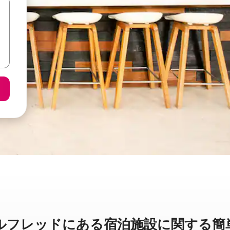
ッドに⁠あ⁠る宿⁠泊⁠施⁠設⁠に関⁠す⁠る簡⁠単