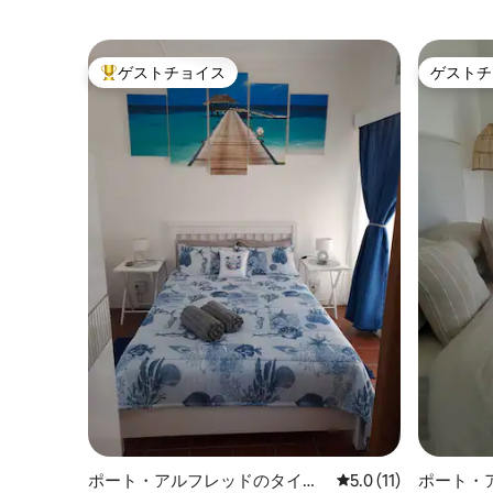
ゲストチョイス
ゲストチ
大好評のゲストチョイスです。
ゲストチ
ポート・アルフレッドのタイニ
レビュー11件、5つ星
5.0 (11)
ポート・