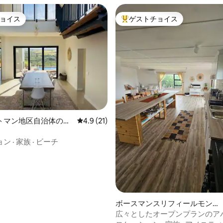
ョイス
ゲストチョイス
ョイス
大好評のゲストチョイスです。
中5.0つ星の平均評価
トマン地区自治体のヴ
レビュー21件、5つ星中4.9つ星の平均評価
4.9 (21)
ョン
·
家族
·
ビーチ
ボースマンスリフィールモンド
のマンション・アパート
広々としたオープンプランのア