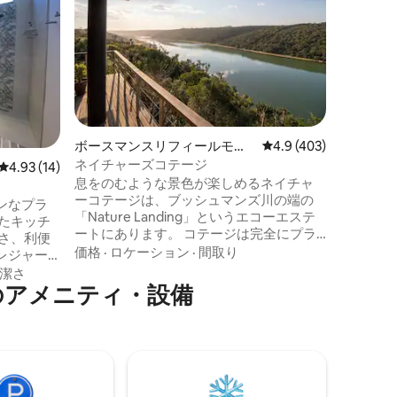
ナライフ
💥イン
ます。Wi
す。 負荷制限なし 💥 24時間体制の警備員
がいるマ
だきます
価格
·
家
運河に面してい
平和という
はリラッ
ボースマンスリフィールモン
レビュー403件、5つ
4.9 (403)
で、それ
ドのタイニーハウス
ネイチャーズコテージ
レビュー14件、5つ星中4.93つ星の平均評価
4.93 (14)
ます。 敷地内💧には浄水槽があり、常に
息をのむような景色が楽しめるネイチャ
水があります。 最も美
ーコテージは、ブッシュマンズ川の端の
そばにあ
ンなプラ
「Nature Landing」というエコーエステ
たキッチ
ートにあります。 コテージは完全にプラ
イベートで、完全に安全です。デッキと
価格
·
ロケーション
·
間取り
レジャー
ベッドルームからは、数多くのレビュー
ッド、
潔さ
で確認されているように、他に類を見な
のアメニティ・設備
冷蔵庫、2プ
い川の眺めが楽しめます。 インパラ、ル
ースタ
イ・ハーテビー、ブッシュ・バック、ナ
。 安全
ヤラが敷地内を自由に散策しています。
トと、施
敷地内では200種以上の鳥類が特定されて
な屋外駐
います。当施設は、幅広いDSTVチャンネ
ルと無制限のWi - Fiを提供しています。
町の中心部ま