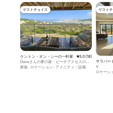
ゲストチョイス
ゲストチ
ゲストチョイス
ゲストチ
ケントン・オン・シーの一軒家
レビュー18件、5つ星
5.0 (18)
サラバー
Daveさんの夢の家：ビーチアクセスのあ
ィラ
V
るエレガントなコテージ
家族
·
ロケーション
·
アメニティ・設備
ロケーシ