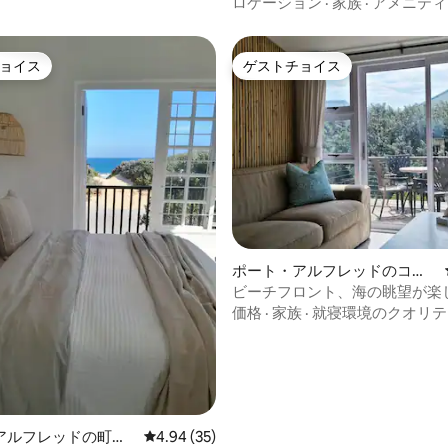
ロケーション
·
家族
·
アメニティ
ョイス
ゲストチョイス
ョイス
ゲストチョイス
ポート・アルフレッドのコン
ドミニアム
ビーチフロント、海の眺望が楽
室アパート。
価格
·
家族
·
就寝環境のクオリテ
中5.0つ星の平均評価
アルフレッドの町
レビュー35件、5つ星中4.94つ星の平均評価
4.94 (35)