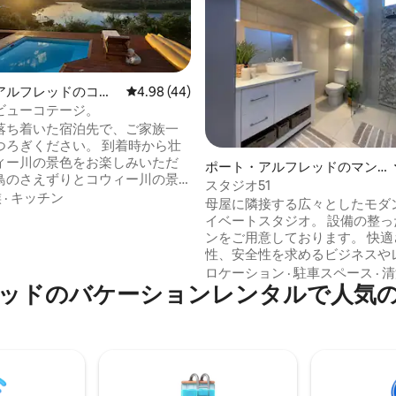
アルフレッドのコテ
レビュー44件、5つ星中4.98つ星の平均評価
4.98 (44)
ビューコテージ。
落ち着いた宿泊先で、ご家族一
ください。 到着時から壮
ィー川の景色をお楽しみいただ
4.86つ星の平均評価
ポート・アルフレッドのマン
鳥のさえずりとコウィー川の景
ション・アパート
スタジオ51
めましょう。 私たちの家は、ポ
族
·
キッチン
母屋に隣接する広々としたモダ
ザベスとイーストロンドンの中
イベートスタジオ。 設備の整っ
東ケープ州の宝石のような場所
ンをご用意しております。 快適さ、利便
にあり、サンシャインコースト
性、安全性を求めるビジネスや
前がぴったりです。 ポートアル
の旅行者に最適です。 ダブルベ
ロケーション
·
駐車スペース
·
清
には、素晴らしいビーチ、一流
ッドのバケーションレンタルで人気
Netflix付きスマートテレビ、
ーショップ、ファミリーレスト
レートガスコンロ、ケトル、ト
ります。 美しいコウィー川でカ
ー、電子レンジ、すべてのリネン
楽しんだり、日の出/夕日のバー
で警報装置が設置されたユニッ
ズを予約したりできます。
錠されたゲートの裏にある安全
車場。 ロイヤルポートアルフレッドゴル
フクラブまでわずか3.1 km、