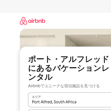
コ
ン
テ
ン
ツ
に
ス
キ
ッ
プ
ポート・アルフレッド
にあるバケーションレ
ンタル
Airbnbでユニークな宿泊施設を見つける
エリア
検索結果が表示されたら、上下の矢印キーを使っ