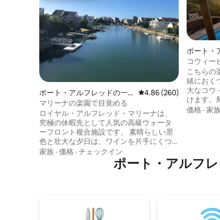
ポート・
ージ
コウィー
こちらの
緒におくつろぎ
大なコウ
ポート・アルフレッドの一
レビュー260件、5つ星中
4.86 (260)
けます。
軒家
マリーナの楽園で目覚める
色で目覚
価格
·
家
ロイヤル・アルフレッド・マリーナは、
ートエリ
究極の休暇先として人気の高級ウォータ
間にある
ーフロント複合施設です。 素晴らしい景
の中心部
色と壮大な夕日は、ワインを片手にくつ
という名
ろぐのに最適な環境を作り出します。 正
家族
·
価格
·
チェックイン
フレッド
面の芝生からボートやバージが通り過ぎ
ポート・アルフレ
のコーヒ
るのを眺めることができます。 運河に面
ランがあ
した専用パティオでバーベキューをお楽
ヤックを
しみください。 30種類以上の海洋生物が
ジクルー
見つかっている広く深い水域に面した専
用桟橋から釣りを楽しめます。 リラック
スして、この人里離れた海岸の楽園の平