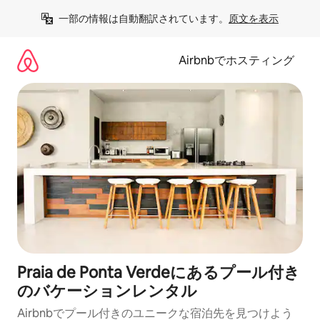
コ
一部の情報は自動翻訳されています。
原文を表示
ン
テ
ン
Airbnbでホスティング
ツ
に
ス
キ
ッ
プ
Praia de Ponta Verdeにあるプール付き
のバケーションレンタル
Airbnbでプール付きのユニークな宿泊先を見つけよう