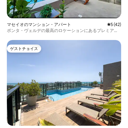
マセイオのマンション・アパート
レビュー4
5 (42)
ポンタ・ヴェルデの最高のロケーションにあるプレミアム
アパートメント
ゲストチョイス
ゲストチョイス