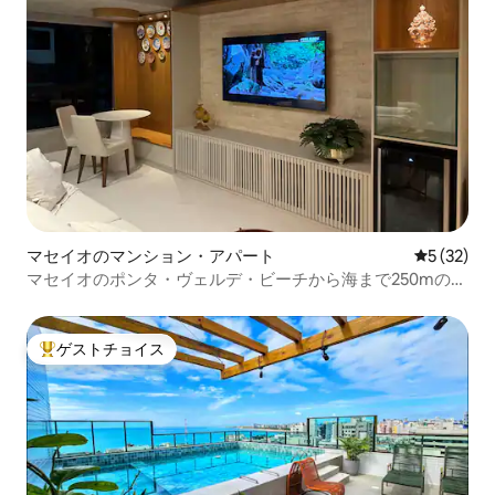
マセイオのマンション・アパート
レビュー3
5 (32)
マセイオのポンタ・ヴェルデ・ビーチから海まで250mの豪
華アパート
ゲストチョイス
大好評のゲストチョイスです。