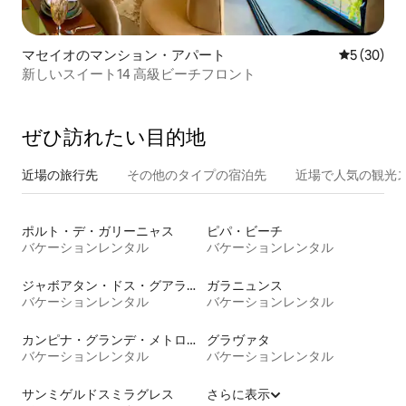
マセイオのマンション・アパート
レビュー3
5 (30)
新しいスイート14 高級ビーチフロント
ぜひ訪⁠れ⁠た⁠い目⁠的⁠地
近場の旅行先
その他のタ⁠イ⁠プ⁠の宿⁠泊⁠先
近場で人気の観光
ポルト・デ・ガリーニャス
ピパ・ビーチ
バケーションレンタル
バケーションレンタル
ジャボアタン・ドス・グアララペス
ガラニュンス
バケーションレンタル
バケーションレンタル
カンピナ・グランデ・メトロポリタンリージョン
グラヴァタ
バケーションレンタル
バケーションレンタル
サンミゲルドスミラグレス
さらに表示