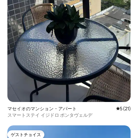
マセイオのマンション・アパート
レビュー2
5 (21)
スマートステイ イジドロ ポンタヴェルデ
ゲストチョイス
ゲストチョイス