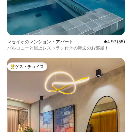
マセイオのマンション・アパート
レビュー58件
4.97 (58)
バルコニーと屋上レストラン付きの海辺のお部屋！
ゲストチョイス
大好評のゲストチョイスです。