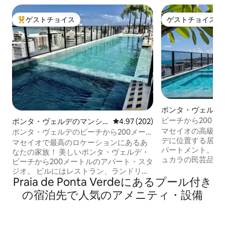
ゲストチョイス
ゲストチョイス
大好評のゲストチョイスです。
ゲストチョイス
ポンタ・ヴェルデ
ン・アパート
ビーチから200メー
ポンタ・ヴェルデのマンシ
レビュー202件、5つ星中4.97
4.97 (202)
Time - Apt 417
ョン・アパート
マセイオの高級住
ポンタ・ヴェルデのビーチから200メート
デに位置する居心
ルのスタジオ
マセイオで最高のロケーションにあるあ
パートメント。 ビ
なたの家族！ 美しいポンタ・ヴェルデ・
ュカラの民芸品市場
ビーチから200メートルのアパート・スタ
の天然プールから1
ジオ。 ビルにはレストラン、ランドリ
ン、スーパーマー
Praia de Ponta Verdeにあるプール付き
ー、コンビニ、バー、カフェ、パン屋が
モールに近い、マ
あります。 さらに、スーパーマーケッ
の宿泊先で人気のアメニティ・設備
しています。 スタジオには、スマートテ
ト、薬局、そしてあなたとあなたの家族
レビ、Wi-Fi、
が必要とするものすべてに近いです。 ア
ー、電気アイロン
パートは、2台のクイーンベッド、テレ