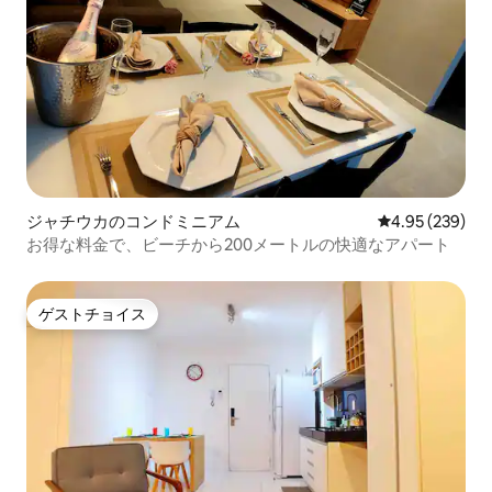
ジャチウカのコンドミニアム
レビュー239件
4.95 (239)
お得な料金で、ビーチから200メートルの快適なアパート
ゲストチョイス
ゲストチョイス