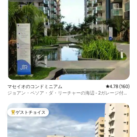
スーパーホスト
マセイオのコンドミニアム
レビュー160件
4.78 (160)
ジョアン・ペソア・ダ・リーチャーの海辺 - 2ガレージ付き
のアパート
ゲストチョイス
大好評のゲストチョイスです。