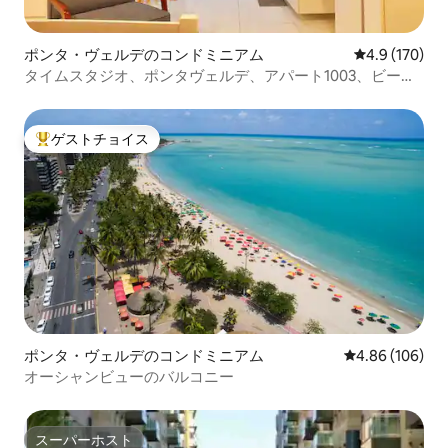
ポンタ・ヴェルデのコンドミニアム
レビュー170
4.9 (170)
タイムスタジオ、ポンタヴェルデ、アパート1003、ビーチ
から200m
ゲストチョイス
大好評のゲストチョイスです。
ポンタ・ヴェルデのコンドミニアム
レビュー106件
4.86 (106)
オーシャンビューのバルコニー
スーパーホスト