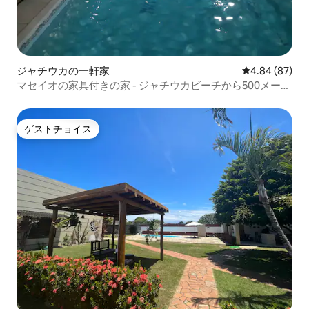
ジャチウカの一軒家
レビュー87件
4.84 (87)
マセイオの家具付きの家 - ジャチウカビーチから500メート
ル
ゲストチョイス
ゲストチョイス