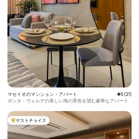
マセイオのマンション・アパート
レビュー2
5 (21)
ポンタ・ヴェルデの美しい海の景色を望む豪華なアパート
ゲストチョイス
大好評のゲストチョイスです。