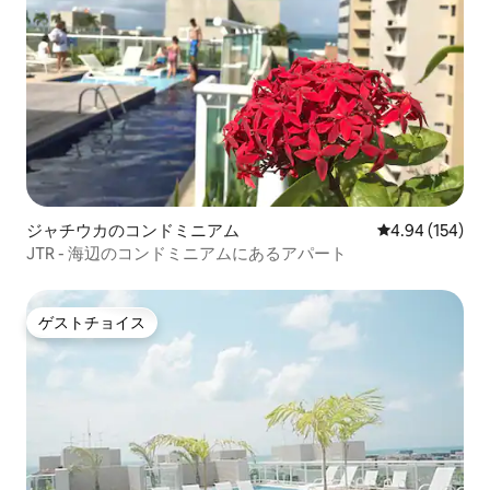
ジャチウカのコンドミニアム
レビュー154件
4.94 (154)
JTR - 海辺のコンドミニアムにあるアパート
ゲストチョイス
ゲストチョイス