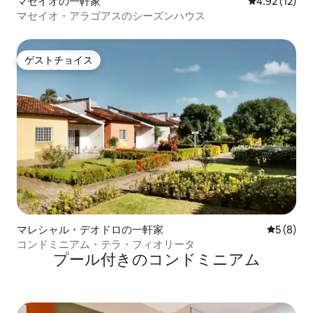
マセイオの一軒家
レビュー12件
4.92 (12)
マセイオ・アラゴアスのシーズンハウス
ゲストチョイス
ゲストチョイス
マレシャル・デオドロの一軒家
レビュー
5 (8)
コンドミニアム・テラ・フィオリータ
プール付きのコンドミニアム