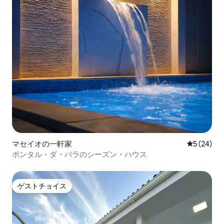
マセイオの一軒家
レビュー2
5 (24)
ポンタル・ダ・バラのシーズン・ハウス
ゲストチョイス
ゲストチョイス