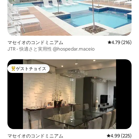
マセイオのコンドミニアム
レビュー216件
4.79 (216)
JTR - 快適さと実用性 @hospedar.maceio
ゲストチョイス
大好評のゲストチョイスです。
マセイオのコンドミニアム
レビュー225件
4.99 (225)