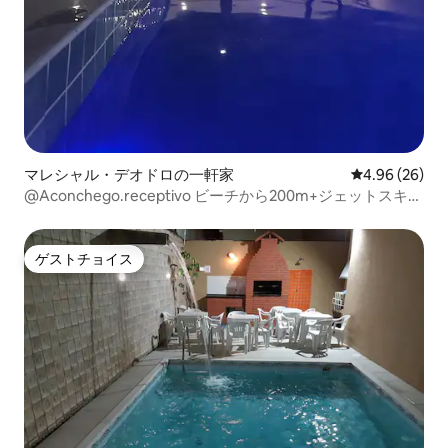
マレシャル・デオドロの一軒家
レビュー26件
4.96 (26)
@Aconchego.receptivo ビーチから200m+ジェットスキー
体験
ゲストチョイス
ゲストチョイス