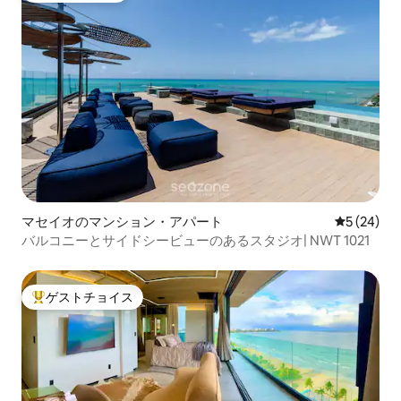
マセイオのマンション・アパート
レビュー2
5 (24)
バルコニーとサイドシービューのあるスタジオ| NWT 1021
ゲストチョイス
大好評のゲストチョイスです。