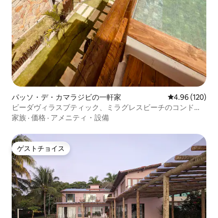
パッソ・デ・カマラジビの一軒家
レビュー120件
4.96 (120)
ビーダヴィラスブティック、ミラグレスビーチのコンドミ
ニアム！
家族
·
価格
·
アメニティ・設備
ゲストチョイス
ゲストチョイス