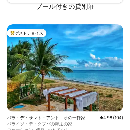
プール付きの貸別荘
ゲストチョイス
大好評のゲストチョイスです。
バラ・デ・サント・アントニオの一軒家
レビュー104件
4.98 (104)
パライソ・デ・タブバの海辺の家
ロケーション
·
価格
·
おもてなし