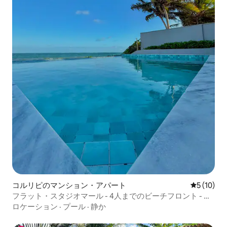
コルリピのマンション・アパート
レビュー1
5 (10)
フラット・スタジオマール - 4人までのビーチフロント - 砂
浜に足を踏み入れる
ロケーション
·
プール
·
静か