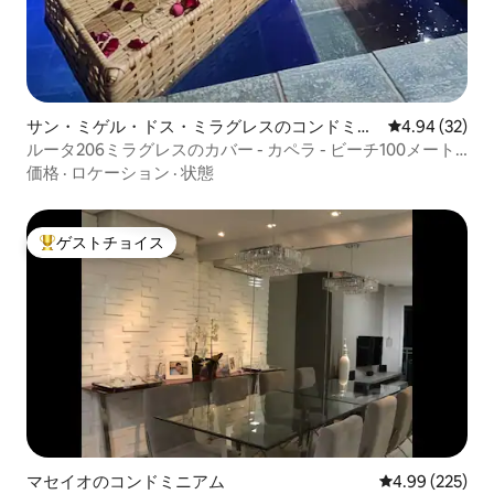
サン・ミゲル・ドス・ミラグレスのコンドミニ
レビュー32件
4.94 (32)
アム
ルータ206ミラグレスのカバー - カペラ - ビーチ100メート
ル
価格
·
ロケーション
·
状態
ゲストチョイス
大好評のゲストチョイスです。
マセイオのコンドミニアム
レビュー225件
4.99 (225)