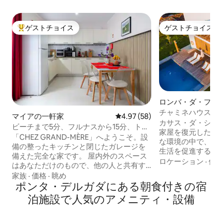
ゲストチョイス
ゲストチョイス
大好評のゲストチョイスです。
ゲストチョイス
ロンバ・ダ・ファ
テージ
チャミネハウス I 
マイアの一軒家
レビュー58件、5つ星中4.97
4.97 (58)
カサス・ダ・シャ
ビーチまで5分、フルナスから15分、トレ
家屋を復元したも
イル。ガレージ。
「CHEZ GRAND-MÈRE」へようこそ。設
な環境の中で、典
備の整ったキッチンと閉じたガレージを
生活を促進するた
備えた完全な家です。 屋内外のスペース
した。 3つの独立
ロケーション
·
価
はあなただけのもので、他の人と共有す
り、プール、小さ
ることはありません。 ご家族は、セン
家族
·
価格
·
眺め
ベキューエリア（
ト・ミゲルの中心部に滞在し、様々なビ
ポンタ・デルガダにある朝食付きの宿
有）を備えた広い
ーチ、シャ・ゴレアナから車で5分、フル
泊施設で人気のアメニティ・設備
限りの海と山の景
ナスから15分、ノルデステから25分で
ここには静けさが
す。 人口300人の村にありますので、買
では...私たちは
い物に行ったり、サンミゲル島を最大限