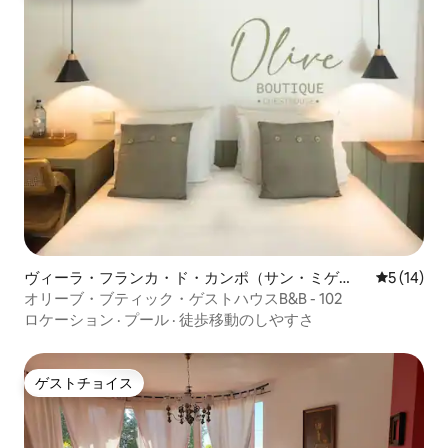
ヴィーラ・フランカ・ド・カンポ（サン・ミゲ
レビュー1
5 (14)
ル）のホテル客室
オリーブ・ブティック・ゲストハウスB&B - 102
ロケーション
·
プール
·
徒歩移動のしやすさ
ゲストチョイス
ゲストチョイス