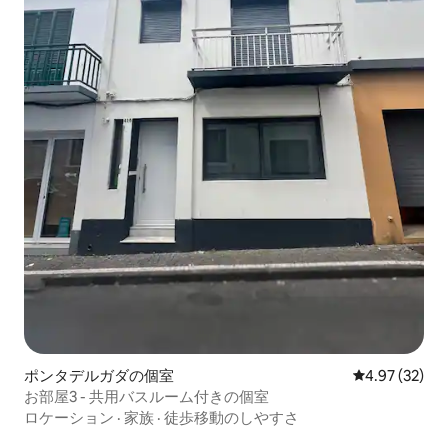
ポンタデルガダの個室
レビュー32件
4.97 (32)
お部屋3 - 共用バスルーム付きの個室
ロケーション
·
家族
·
徒歩移動のしやすさ