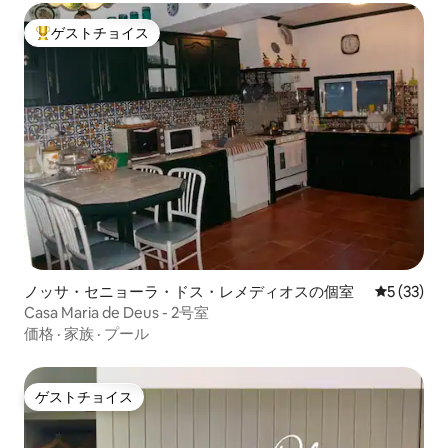
ゲストチョイス
大好評のゲストチョイスです。
ノッサ・セニョーラ・ドス・レメディオスの個室
レビュー3
5 (33)
Casa Maria de Deus - 2号室
価格
·
家族
·
プール
ゲストチョイス
ゲストチョイス