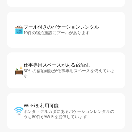
プール付きのバ⁠ケ⁠ー⁠シ⁠ョ⁠ンレ⁠ン⁠タ⁠ル
10件の宿泊施設にプールがあります
仕事専用ス⁠ペ⁠ー⁠スがあ⁠る宿⁠泊⁠先
30件の宿泊施設が仕事専用スペースを備えていま
す
Wi-Fiを利⁠用⁠可⁠能
ポンタ・デルガダにあるバケーションレンタルの
うち60件がWi-Fiを提供しています