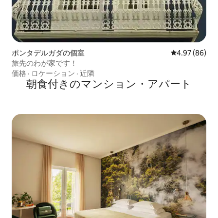
ポンタデルガダの個室
レビュー86件
4.97 (86)
旅先のわが家です！
価格
·
ロケーション
·
近隣
朝食付きのマンション・アパート