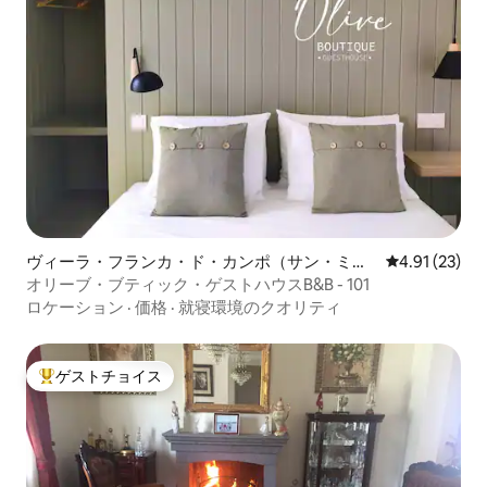
ヴィーラ・フランカ・ド・カンポ（サン・ミゲ
レビュー23件
4.91 (23)
ル）のホテル客室
オリーブ・ブティック・ゲストハウスB&B - 101
ロケーション
·
価格
·
就寝環境のクオリティ
ゲストチョイス
大好評のゲストチョイスです。