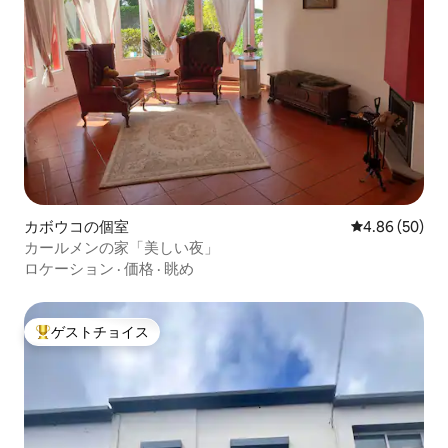
カボウコの個室
レビュー50件
4.86 (50)
カールメンの家「美しい夜」
ロケーション
·
価格
·
眺め
ゲストチョイス
大好評のゲストチョイスです。