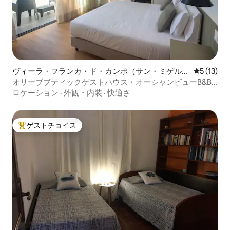
ヴィーラ・フランカ・ド・カンポ（サン・ミゲル）
レビュー1
5 (13)
のホテル客室
オリーブブティックゲストハウス・オーシャンビューB&B -
301
ロケーション
·
外観・内装
·
快適さ
ゲストチョイス
大好評のゲストチョイスです。