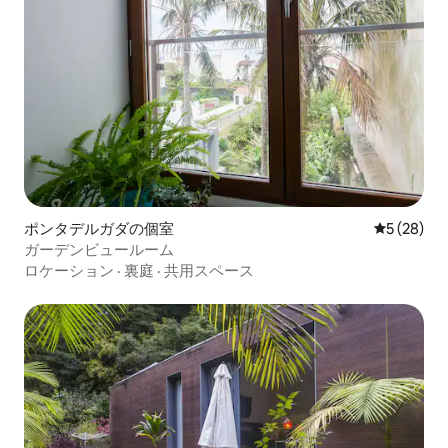
ポンタデルガダの個室
レビュー2
5 (28)
ガーデンビュールーム
ロケーション
·
裏庭
·
共用スペース