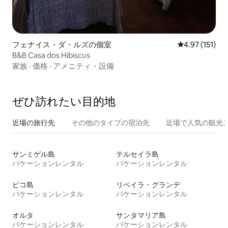
フェナイス・ダ・ルズの個室
レビュー151
4.97 (151)
B&B Casa dos Hibiscus
家族
·
価格
·
アメニティ・設備
ぜひ訪⁠れ⁠た⁠い目⁠的⁠地
近場の旅行先
その他のタ⁠イ⁠プ⁠の宿⁠泊⁠先
近場で人気の観光
サンミゲル島
テルセイラ島
バケーションレンタル
バケーションレンタル
ピコ島
リベイラ・グランデ
バケーションレンタル
バケーションレンタル
オルタ
サンタマリア島
バケーションレンタル
バケーションレンタル