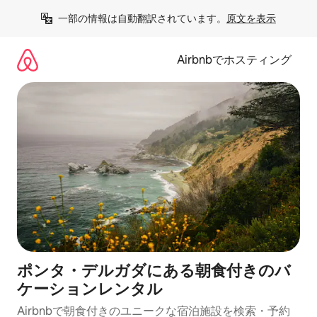
コ
一部の情報は自動翻訳されています。
原文を表示
ン
テ
ン
Airbnbでホスティング
ツ
に
ス
キ
ッ
プ
ポンタ・デルガダにある朝食付きのバ
ケーションレンタル
Airbnbで朝食付きのユニークな宿泊施設を検索・予約