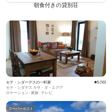
朝食付きの貸別荘
セテ・シダーデスの一軒家
レビュー1
5 (10)
セテ・シダデス カサ・ダ・エグア
ロケーション
·
家族
·
テレビ
スーパーホスト
スーパーホスト