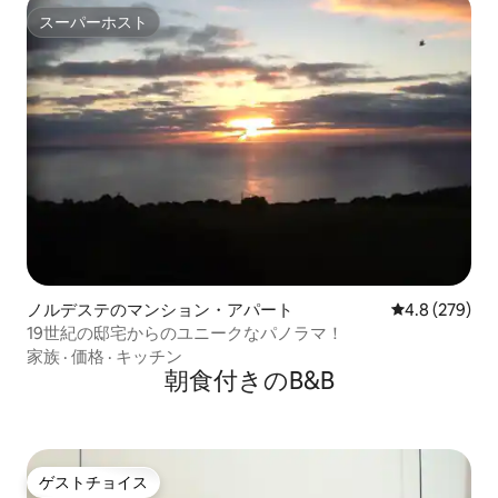
スーパーホスト
スーパーホスト
ノルデステのマンション・アパート
レビュー279
4.8 (279)
19世紀の邸宅からのユニークなパノラマ！
家族
·
価格
·
キッチン
朝食付きのB&B
ゲストチョイス
ゲストチョイス