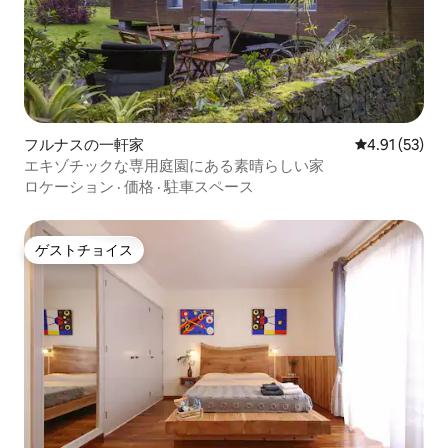
フルナスの一軒家
レビュー53件
4.91 (53)
エキゾチックな専用庭園にある素晴らしい家
ロケーション
·
価格
·
駐車スペース
ゲストチョイス
ゲストチョイス