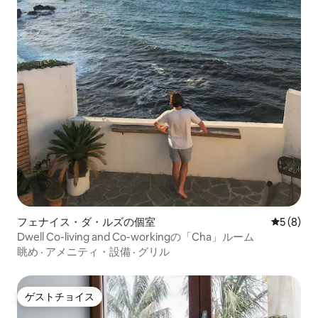
フェナイス・ダ・ルズの個室
レビュー
5 (8)
Dwell Co-living and Co-workingの「Cha」ルーム
眺め
·
アメニティ・設備
·
グリル
ゲストチョイス
ゲストチョイス