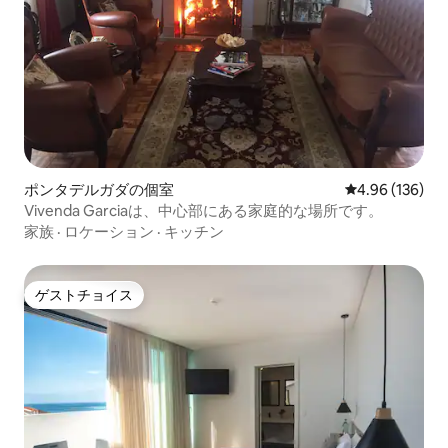
ポンタデルガダの個室
レビュー136件
4.96 (136)
Vivenda Garciaは、中心部にある家庭的な場所です。
家族
·
ロケーション
·
キッチン
ゲストチョイス
ゲストチョイス