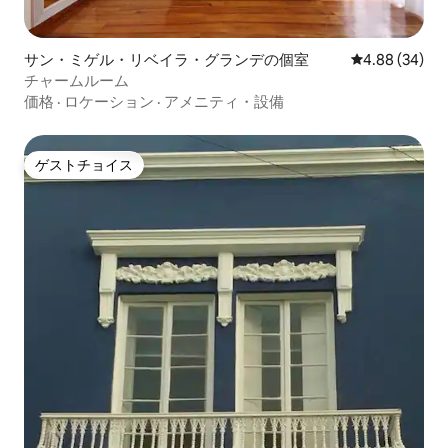
サン・ミゲル・リベイラ・グランデの個室
レビュー34件
4.88 (34)
チャームルーム
価格
·
ロケーション
·
アメニティ・設備
ゲストチョイス
ゲストチョイス