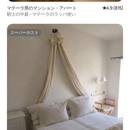
マテーラ県のマンション・アパート
レビュー815
4.9 (815)
騎士の中庭 - マテーラのラッパ使い
スーパーホスト
スーパーホスト