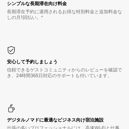
シンプルな長期滞在向け料金
長期滞在予約に適用されるお得な特別料金と追加料金な
しの月1回払い。*
安心して予約しましょう
信頼できるゲストコミュニティからのレビューを確認で
き、24時間365日対応のサポートも付いています。
デジタルノマド⁠に最⁠適⁠なビ⁠ジ⁠ネ⁠ス⁠向⁠け宿⁠泊⁠施⁠設
出張の多いプロフェッショナルには、高速Wi-Fiと仕事