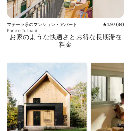
マテーラ県のマンション・アパート
レビュー34件
4.97 (34)
Pane e Tulipani
お家のような快⁠適⁠さ⁠とお⁠得⁠な長⁠期⁠滞⁠在
料⁠金