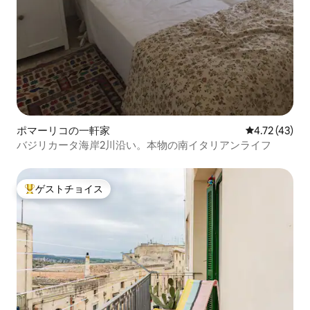
ポマーリコの一軒家
レビュー43件
4.72 (43)
バジリカータ海岸2川沿い。本物の南イタリアンライフ
ゲストチョイス
大好評のゲストチョイスです。