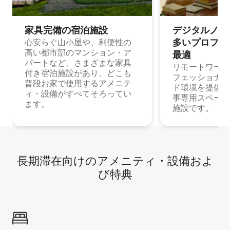
家具完備の宿⁠泊⁠施⁠設
デジタルノマド
多⁠いプ⁠ロ⁠フ⁠ェ⁠
心安らぐ山小屋や、利便性の
高い都市部のマンション・ア
最⁠適
パートなど、さまざまな家具
リモートワーク
付き宿泊施設があり、どこも
フェッショナル
普段お家で使用するアメニテ
ド環境を提供する
ィ・設備がすべてそろってい
事専用スペース
ます。
施設です。
長期滞在向け⁠のア⁠メ⁠ニ⁠テ⁠ィ⁠・設⁠備⁠およ
び特⁠典