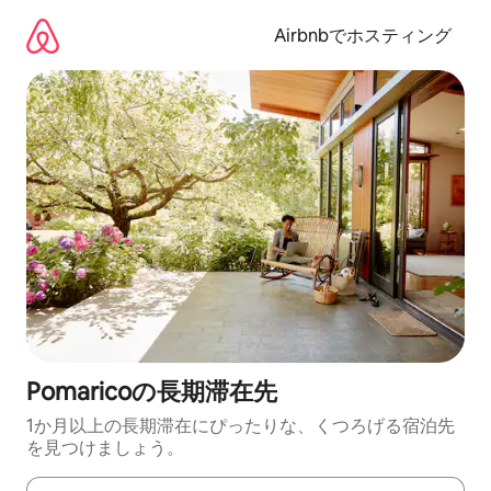
コ
ン
Airbnbでホスティング
テ
ン
ツ
に
ス
キ
ッ
プ
Pomaricoの長期滞在先
1か月以上の長期滞在にぴったりな、くつろげる宿泊先
を見つけましょう。