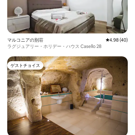
マルコニアの別荘
レビュー40件
4.98 (40)
ラグジュアリー・ホリデー・ハウス Casello 28
ゲストチョイス
ゲストチョイス