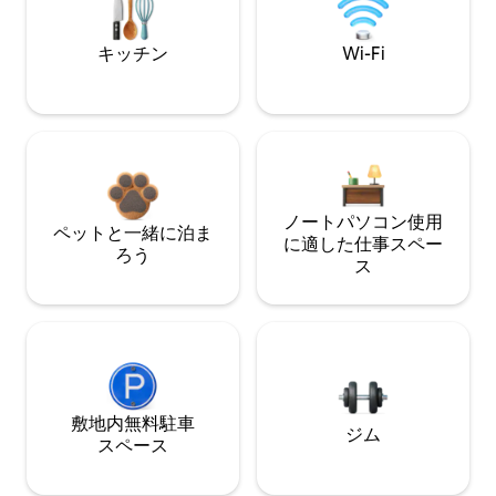
キッチン
Wi-Fi
ノートパソコン使用
ペットと一緒に泊ま
に適した仕事スペー
ろう
ス
敷地内無料駐⁠車
ジム
ス⁠ペ⁠ー⁠ス