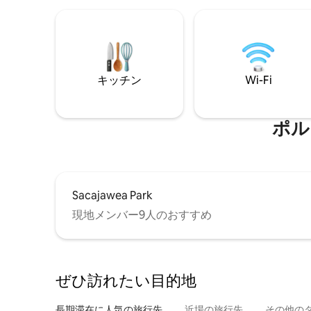
キッチン
Wi-Fi
ポル
Sacajawea Park
現地メンバー9人のおすすめ
ぜひ訪⁠れ⁠た⁠い目⁠的⁠地
長期滞在に人気の旅行先
近場の旅行先
その他のタ⁠