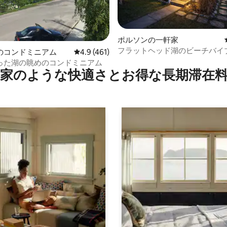
つ星中5つ星の平均評価
ポルソンの一軒家
フラットヘッド湖のビーチバイ
のコンドミニアム
レビュー461件、5つ星中4.9つ星の平均評価
4.9 (461)
ガロー
った湖の眺めのコンドミニアム
家のような快⁠適⁠さ⁠とお⁠得⁠な長⁠期⁠滞⁠在料