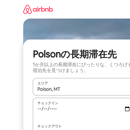
コ
ン
テ
ン
ツ
に
ス
キ
ッ
Polsonの長期滞在先
プ
1か月以上の長期滞在にぴったりな、くつろげ
宿泊先を見つけましょう。
エリア
検索結果が表示されたら、上下の矢印キーを使っ
チェックイン
チェックアウト