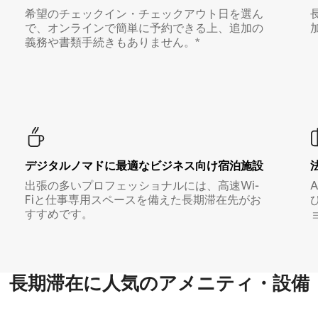
希望のチェックイン・チェックアウト日を選ん
で、オンラインで簡単に予約できる上、追加の
義務や書類手続きもありません。*
デジタルノマド⁠に最⁠適⁠なビ⁠ジ⁠ネ⁠ス⁠向⁠け宿⁠泊⁠施⁠設
出張の多いプロフェッショナルには、高速Wi-
Fiと仕事専用スペースを備えた長期滞在先がお
すすめです。
長期滞在に人気のアメニティ・設備