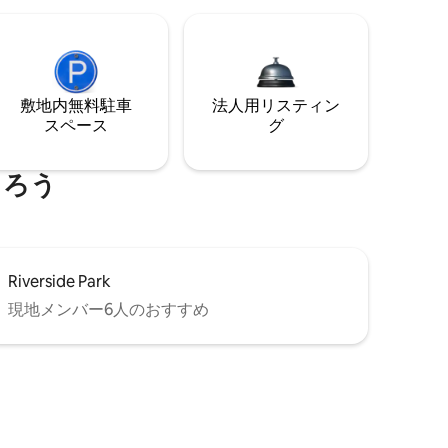
敷地内無料駐⁠車
法人用リスティン
ス⁠ペ⁠ー⁠ス
グ
まろう
Riverside Park
現地メンバー6人のおすすめ