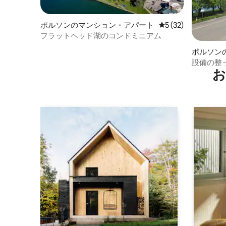
ポルソンのマンション・アパート
レビュー32件、5
5 (32)
フラットヘッド湖のコンドミニアム
ポルソン
設備の整
お