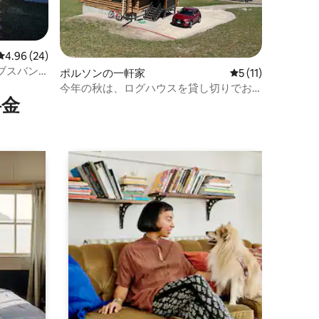
レビュー24件、5つ星中4.96つ星の平均評価
4.96 (24)
ブスバン
ポルソンの一軒家
レビュー11件、5
5 (11)
今年の秋は、ログハウスを貸し切りでお
⁠金
得な料金でお楽しみください！