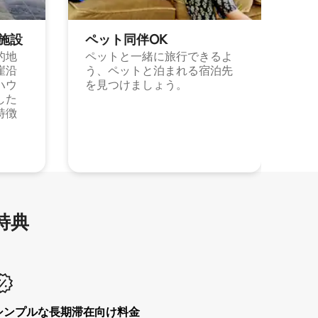
施⁠設
ペット同⁠伴OK
的地
ペットと一緒に旅行できるよ
崖沿
う、ペットと泊まれる宿泊先
ハウ
を見つけましょう。
した
特徴
特⁠典
シンプルな長期滞在向け料金