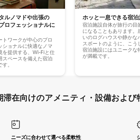
タルノマドや出⁠張⁠の
ホッと一⁠息⁠で⁠き⁠る宿⁠泊
⁠ロ⁠フ⁠ェ⁠ッ⁠シ⁠ョ⁠ナ⁠ル⁠に
宿泊施設自体が旅行の目
になることもあります。
いのログハウスや静かな
ートワークが中心のプロ
スボートのように、こう
ッショナルに快適なノマ
宿泊施設にはユニークな
境を提供する、Wi-Fiと仕
が満載です。
用スペースを備えた宿泊
です。
滞在向け⁠のア⁠メ⁠ニ⁠テ⁠ィ⁠・設⁠備⁠および
ニーズに合わせて選べる柔軟性