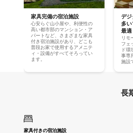
家具完備の宿⁠泊⁠施⁠設
デジ
多⁠いプ
心安らぐ山小屋や、利便性の
高い都市部のマンション・ア
最⁠適
パートなど、さまざまな家具
リモ
付き宿泊施設があり、どこも
フェ
普段お家で使用するアメニテ
ド環
ィ・設備がすべてそろってい
事専
ます。
施設
長期
家具付き⁠の宿⁠泊⁠施⁠設