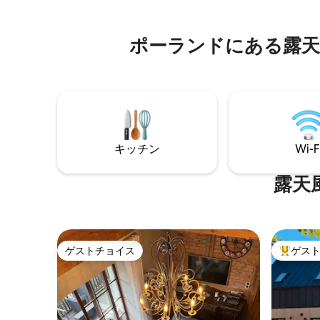
マンチックなグランピングドームは、素
ただける
晴らしい水辺の景色を眺められる自然の
くつろぎ
中のロマンチックなスポットです。サウ
水、製氷機
ポーランドにある露天
ナ、ホットタブ、夕日を眺めることがで
さを高め
きるテラス、素敵なインテリアをご利用
なたを待
いただけます。カップル、ご家族、ペッ
分自身に
トに最適です。近くのミエジズドロイェ
を探索したり、ハイキング、サイクリン
グ、カヤック、ビーチを楽しむことがで
きます。自転車とカヤックをレンタルで
きます。ドームが予約済みの場合は、プ
キッチン
Wi-F
ロフィールのビーチハウスまたはサンセ
ットキャビンをご確認ください。
露天
ゲストチョイス
ゲス
ゲストチョイス
大好評の