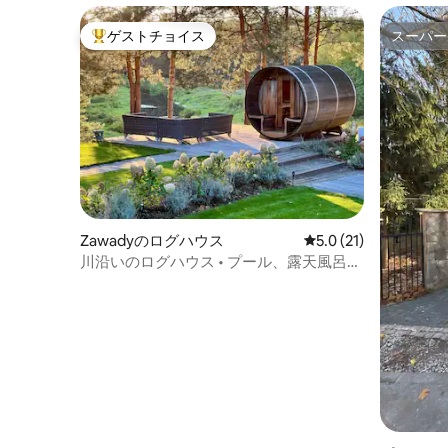
ゲストチョイス
スーパー
大好評のゲストチョイスです。
スーパー
Zawadyのログハウス
レビュー21件、5つ星
5.0 (21)
川沿いのログハウス • プール、露天風呂、
サウナ