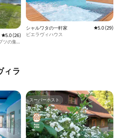
シャルワタの一軒家
レビュー29件、5つ星
5.0 (29)
ビエラヴィハウス
レビュー26件、5つ星中5.0つ星の平均評価
5.0 (26)
プツの集
ヴィラ
スーパーホスト
スーパーホスト