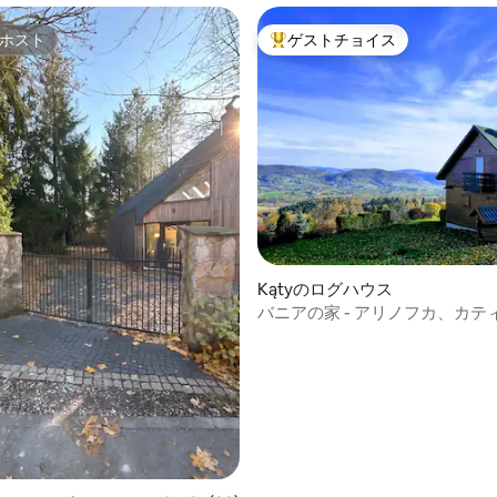
ホスト
ゲストチョイス
ホスト
大好評のゲストチョイスです。
中5.0つ星の平均評価
Kątyのログハウス
バニアの家 - アリノフカ、カテ