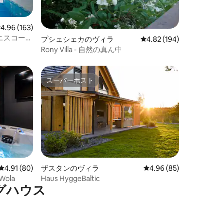
レビュー163件、5つ星中4.96つ星の平均評価
4.96 (163)
テニスコート
プシェシェカのヴィラ
レビュー194件、5つ星
4.82 (194)
Rony Villa - 自然の真ん中
スーパーホスト
スーパーホスト
レビュー80件、5つ星中4.91つ星の平均評価
4.91 (80)
ザスタンのヴィラ
レビュー85件、5つ星
4.96 (85)
ola
Haus HyggeBaltic
グハウス