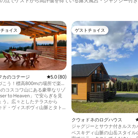
の点でゲストから高評価を得ている露天風呂・ジャグジー付き
トチョイス
ゲストチョイス
ゲストチョイスです。
ゲストチョイス
フカのコテージ
レビュー80件、5つ星中5.0つ星の平均評価
5.0 (80)
づこう！標高800mの場所で楽し
パ
0mのコスコワ山にある豪華なリゾ
ser to Heaven」で安らぎを見
ょう。広々としたテラスから
中4.98つ星の平均評価
キド・ヴィスポヴィ山脈とタト
パノラマビューを楽しめます。
平方メートルの環境に優しい家
クウォドネのログハウス
00平方メートルの私有地に囲まれ
ジャグジーとサウナ付きルスカ
。リクライニングマッサージシ
ベスキード山脈の小屋
ベスキディ山脈の山岳スタイル
を備えた、年間を通じてご利用い