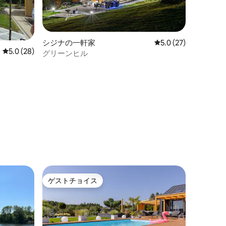
シジナの一軒家
レビュー27件、5つ
5.0 (27)
レビュー28件、5つ星中5.0つ星の平均評価
5.0 (28)
グリーンヒル
ゲストチョイス
ゲストチョイス