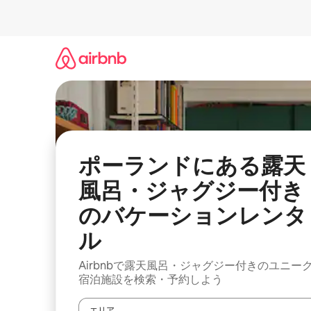
コ
ン
テ
ン
ツ
に
ス
キ
ッ
プ
ポーランドにある露天
風呂・ジャグジー付き
のバケーションレンタ
ル
Airbnbで露天風呂・ジャグジー付きのユニー
宿泊施設を検索・予約しよう
エリア