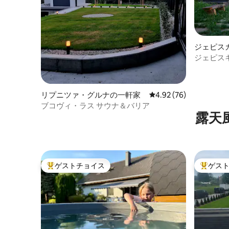
ジェピス
ジェピスキ
リプニツァ・グルナの一軒家
レビュー76件、5つ星中
4.92 (76)
ブコヴィ・ラス サウナ＆バリア
露天
ゲストチョイス
ゲス
大好評のゲストチョイスです。
大好評の