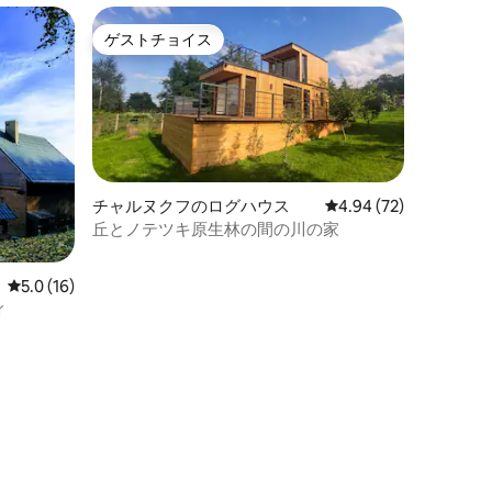
ゲストチョイス
ゲストチョイス
チャルヌクフのログハウス
レビュー72件、5つ星
4.94 (72)
丘とノテツキ原生林の間の川の家
レビュー16件、5つ星中5.0つ星の平均評価
5.0 (16)
ィ