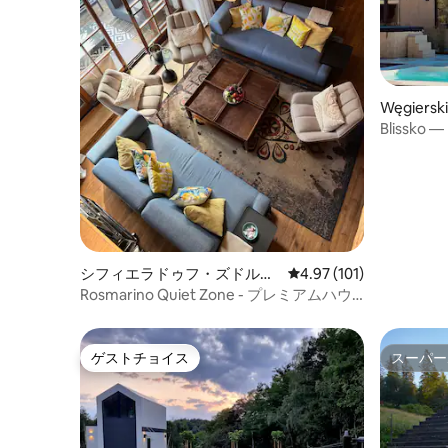
Węgier
Bliss
きのボー
シフィエラドゥフ・ズドルイ
レビュー101件、5つ星
4.97 (101)
の一軒家
Rosmarino Quiet Zone - プレミアムハウ
ス
ゲストチョイス
スーパー
ゲストチョイス
スーパー