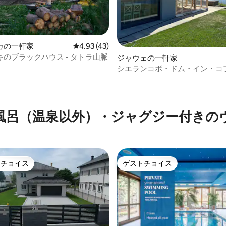
カの一軒家
レビュー43件、5つ星中4.93つ星の平均評価
4.93 (43)
のブラックハウス - タトラ山脈
ジャウェの一軒家
シエランコボ・ドム・イン・コ
落
4.92つ星の平均評価
風呂（温泉以外）・ジャグジー付きの
トチョイス
ゲストチョイス
ゲストチョイスです。
ゲストチョイス