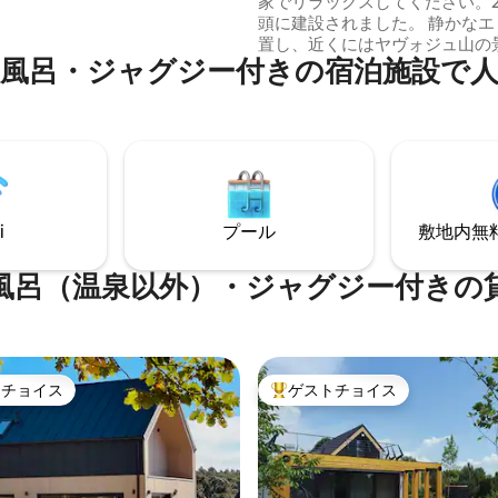
家でリラックスしてください。2
5人用の塩素フリー屋外スパでお
頭に建設されました。 静かなエリアに位
ください。純粋な湧き水の水道
置し、近くにはヤヴォジュ山の
付き冷蔵庫、高速Wi-Fiが快適
風呂・ジャグジー付きの宿泊施設で
える森があります。多数のハイ
ます。トレイル、森、自然があ
ースとサイクリングコースがあ
っています。天国に近づき、自
ゲストはプライベートスパを利
近づきましょう。
す。ロシアの水力マッサージ浴
囲気のリラックスに最適で、フ
ドのサウナには、海水浴用の樽
す。 無料駐車場、キッチン、2つのバスル
ーム、広々としたテラス、バル
i
プール
敷地内無料駐
（太陽の当たる側）、バーベキ
ル、デッキチェア、キャンプフ
用の場所。高水準の小屋。
風呂（温泉以外）・ジャグジー付きの
トチョイス
ゲストチョイス
ゲストチョイスです。
大好評のゲストチョイスです。