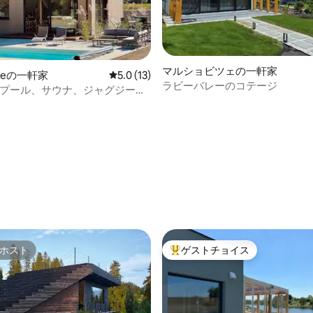
マルショビツェの一軒家
skieの一軒家
レビュー13件、5つ星中5.0つ星の平均評価
5.0 (13)
ラビーバレーのコテージ
ko — プール、サウナ、ジャグジー付
ホー様式のヴィラ
中4.97つ星の平均評価
ホスト
ゲストチョイス
ホスト
大好評のゲストチョイスです。