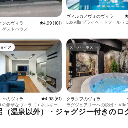
ヴィルカノヴォのヴィラ
LuxVilla プライベートプール 
中4.9つ星の平均評価
ィンのヴィラ
レビュー101件、5つ星中4.99つ星の平均評価
4.99 (101)
ゲームルーム シネマ
・ゲストハウス
ョイス
スーパーホスト
ョイス
スーパーホスト
中5.0つ星の平均評価
ニャのヴィラ
レビュー61件、5つ星中4.98つ星の平均評価
4.98 (61)
クラクフのヴィラ
きの豪華なヴィラ（エネルギー
ラグジュアリーへの脱出： Villa W
呂（温泉以外）・ジャグジー付きのロ
アイ近く）