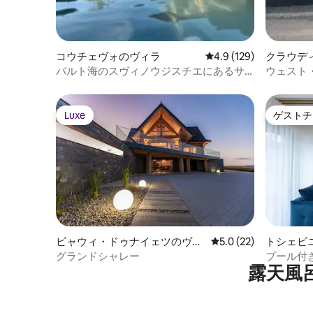
コウチェヴォのヴィラ
レビュー129件、5つ星
4.9 (129)
クラウデ
バルト海のスヴィノウジスチエにあるサ
ウェスト
ウナ／露天風呂・ジャグジー付きヴィラ
Luxe
ゲストチ
Luxe
ゲストチ
ビャウィ・ドゥナイェツのヴィ
レビュー22件、5つ星
5.0 (22)
トシェビ
ラ
グランドシャレー
プール付
露天風
ランディ