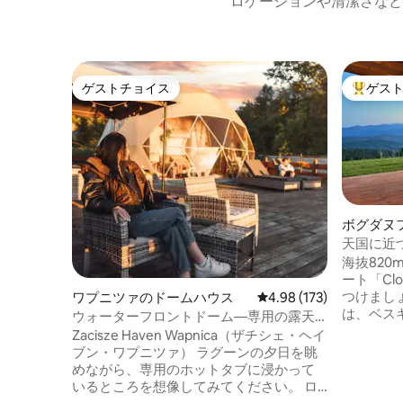
ロケーションや清潔さなど
ゲストチョイス
ゲス
ゲストチョイス
大好評の
ボグダヌ
天国に近
む屋外ス
海抜82
ート「Clo
つけまし
ワプニツァのドームハウス
レビュー173件、5つ星
4.98 (173)
は、ベス
ウォーターフロントドーム—専用の露天
ラ山脈の
風呂、サウナ、夕日
Zacisze Haven Wapnica（ザチシェ・ヘイ
この88
ブン・ワプニツァ） ラグーンの夕日を眺
は、2,3
めながら、専用のホットタブに浸かって
ています
いるところを想像してみてください。 ロ
ート2台