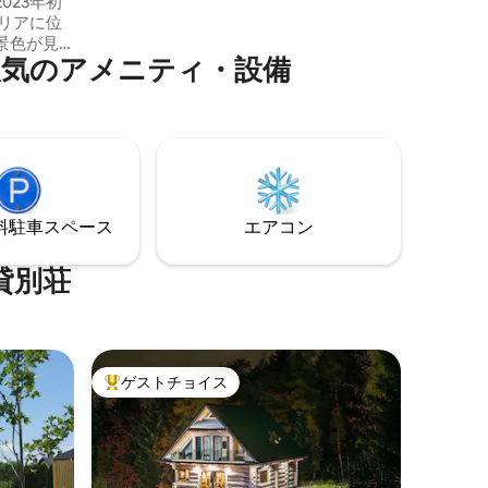
023年初
間）。ロープウェイでクルプフキまで行
けます（4分）。周辺には、ハイキングや
景色が見
サイクリングのルート、スキー場があり
人気のアメニティ・設備
キングコ
ます！
ります。
用できま
槽は、雰
ィンラン
がありま
コニー
⁠車ス⁠ペ⁠ー⁠ス
エアコン
ューグリ
ァイヤー
貸別荘
ゲストチョイス
大好評のゲストチョイスです。