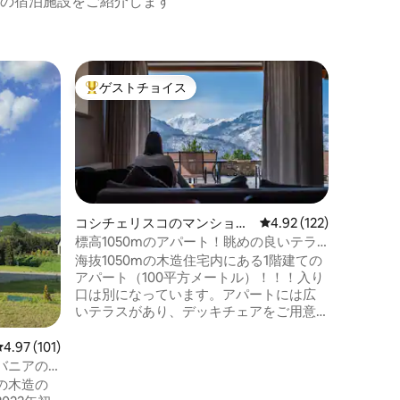
の宿泊施設をご紹介します
ドゥルシ
ゲストチョイス
ゲス
大好評のゲストチョイスです。
大好評
行くべき
た後も長
アルペン
後者に属
れ、ピエ
景色が広
静けさ、
コシチェリスコのマンショ
レビュー122件、5つ星
4.92 (122)
するのが
ン・アパート
標高1050mのアパート！眺めの良いテラ
を提供し
ス付き、最大8名様
海抜1050mの木造住宅内にある1階建ての
から差し
アパート（100平方メートル）！！！入り
霧の景色
口は別になっています。アパートには広
夕日と絶
いテラスがあり、デッキチェアをご用意
しています。山の景色がリビングルーム
に「入って」きます:) 敷地内に駐車できま
レビュー101件、5つ星中4.97つ星の平均評価
4.97 (101)
す。サウナと暖炉は無料です。ジャグジ
バニアの
ー（木製の湯船）2回分は追加料金です。
の木造の
グバウォフカ山は徒歩で行けます（1時