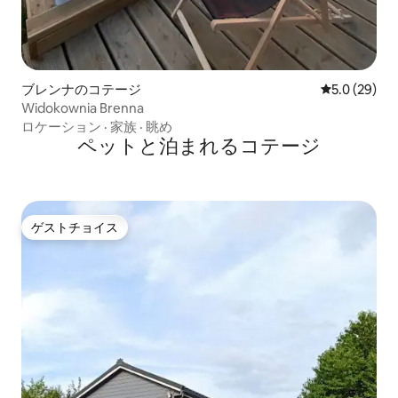
ブレンナのコテージ
レビュー29
5.0 (29)
Widokownia Brenna
ロケーション
·
家族
·
眺め
ペットと泊まれるコテージ
ゲストチョイス
ゲストチョイス