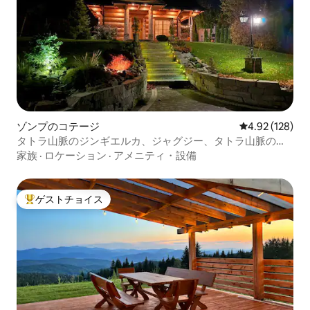
ゾンプのコテージ
レビュー128件
4.92 (128)
タトラ山脈のジンギエルカ、ジャグジー、タトラ山脈の眺
め
家族
·
ロケーション
·
アメニティ・設備
ゲストチョイス
大好評のゲストチョイスです。