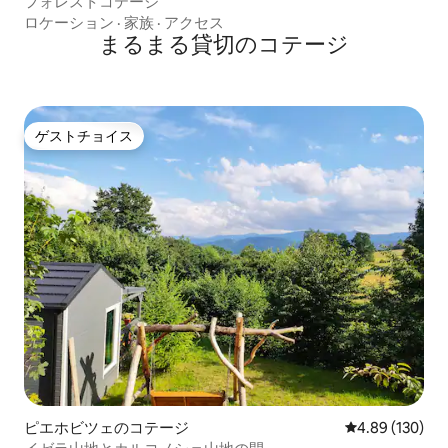
フォレストコテージ
ロケーション
·
家族
·
アクセス
まるまる貸切のコテージ
ゲストチョイス
ゲストチョイス
ピエホビツェのコテージ
レビュー130件
4.89 (130)