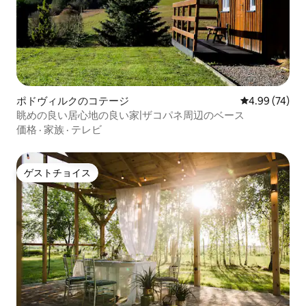
ポドヴィルクのコテージ
レビュー74件
4.99 (74)
眺めの良い居心地の良い家|ザコパネ周辺のベース
価格
·
家族
·
テレビ
ゲストチョイス
ゲストチョイス