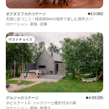
ボグダヌフカのコテージ
レビュー80
5.0 (80)
天国に近づこう！標高800mの場所で楽しむ屋外スパ
ロケーション
·
家族
·
近隣
ゲストチョイス
ゲストチョイス
グルジャのコテージ
レビュー29件
4.93 (29)
ポピエラート2 - ジャグジーと暖炉付きの家
ロケーション
·
家族
·
快適さ