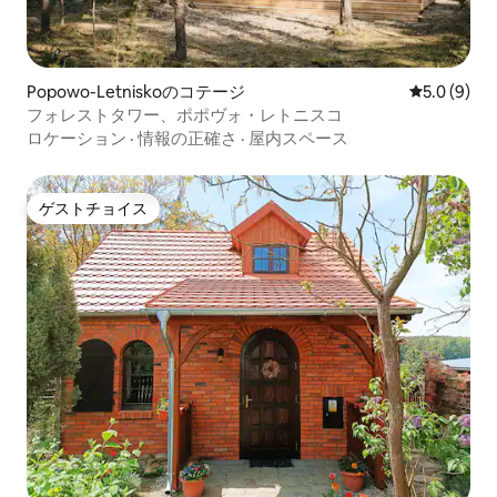
Popowo-Letniskoのコテージ
レビュー9
5.0 (9)
フォレストタワー、ポポヴォ・レトニスコ
ロケーション
·
情報の正確さ
·
屋内スペース
ゲストチョイス
ゲストチョイス