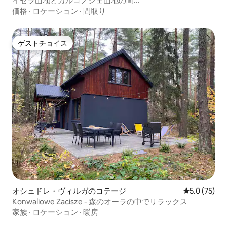
イゼラ山地とカルコノシェ山地の間...
価格
·
ロケーション
·
間取り
ゲストチョイス
ゲストチョイス
オシェドレ・ヴィルガのコテージ
レビュー75
5.0 (75)
Konwaliowe Zacisze - 森のオーラの中でリラックス
家族
·
ロケーション
·
暖房