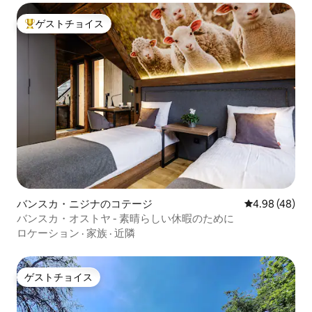
ゲストチョイス
大好評のゲストチョイスです。
バンスカ・ニジナのコテージ
レビュー48件
4.98 (48)
バンスカ・オストヤ - 素晴らしい休暇のために
ロケーション
·
家族
·
近隣
ゲストチョイス
ゲストチョイス