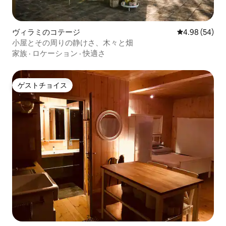
ヴィラミのコテージ
レビュー54件
4.98 (54)
小屋とその周りの静けさ、木々と畑
家族
·
ロケーション
·
快適さ
ゲストチョイス
ゲストチョイス