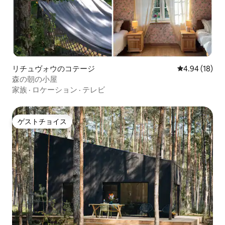
リチュヴォウのコテージ
レビュー18件
4.94 (18)
森の朝の小屋
家族
·
ロケーション
·
テレビ
ゲストチョイス
ゲストチョイス