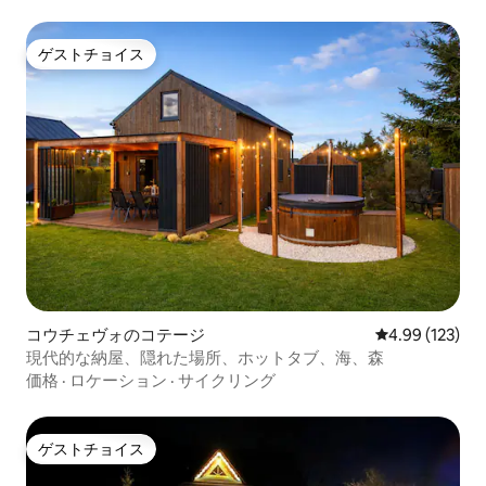
ゲストチョイス
ゲストチョイス
コウチェヴォのコテージ
レビュー123件
4.99 (123)
現代的な納屋、隠れた場所、ホットタブ、海、森
価格
·
ロケーション
·
サイクリング
ゲストチョイス
ゲストチョイス