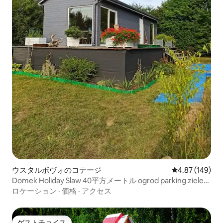
ウスタルボヴォのコテージ
レビュー149件
4.87 (149)
Domek Holiday Slaw 40平方メートル ogrod parking zielen
cisza
ロケーション
·
価格
·
アクセス
ゲストチョイス