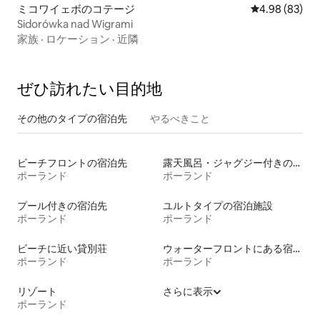
ミコワイェボのコテージ
レビュー83件
4.98 (83)
Sidorówka nad Wigrami
家族
·
ロケーション
·
近隣
ぜひ訪⁠れ⁠た⁠い目⁠的⁠地
その他のタ⁠イ⁠プ⁠の宿⁠泊⁠先
やるべきこと
ビーチフロントの宿泊先
露天風呂・ジャグジー付きの宿泊施設
ポーランド
ポーランド
プール付きの宿泊先
ユルトタイプの宿泊施設
ポーランド
ポーランド
ビーチに近い貸別荘
ウォーターフロントにある宿泊施設
ポーランド
ポーランド
リゾート
さらに表示
ポーランド