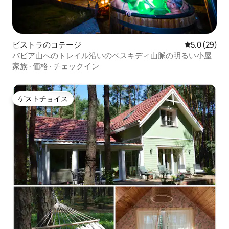
ビストラのコテージ
レビュー29
5.0 (29)
バビア山へのトレイル沿いのベスキディ山脈の明るい小屋
家族
·
価格
·
チェックイン
ゲストチョイス
ゲストチョイス