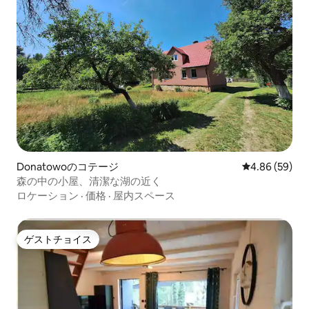
Donatowoのコテージ
レビュー59件
4.86 (59)
森の中の小屋、清潔な湖の近く
ロケーション
·
価格
·
屋内スペース
ゲストチョイス
ゲストチョイス