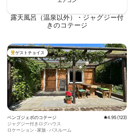
エアコン
露天風呂（温泉以外）・ジャグジー付
きのコテージ
ゲストチョイス
大好評のゲストチョイスです。
ベンゴジェボのコテージ
レビュー123件
4.95 (123)
ジャグジー付きログハウス
ロケーション
·
家族
·
バスルーム