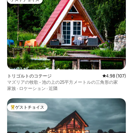
ゲストチョイス
トリゴルトのコテージ
レビュー107件
4.98 (107)
マズリアの牧歌 - 池の上の25平方メートルの三角形の家
家族
·
ロケーション
·
近隣
ゲストチョイス
大好評のゲストチョイスです。