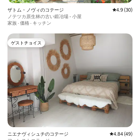
ザトム・ノヴィのコテージ
レビュー30
4.9 (30)
ノテツカ原生林の古い鍛冶場 - 小屋
家族
·
価格
·
キッチン
ゲストチョイス
ゲストチョイス
ニエナヴィシュチのコテージ
レビュー49件
4.84 (49)