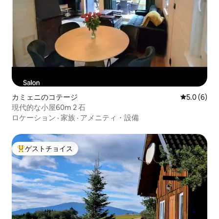
カミェニのコテージ
レビュー6
5.0 (6)
現代的な小屋60m 2 石
ロケーション
·
家族
·
アメニティ・設備
ゲストチョイス
大好評のゲストチョイスです。