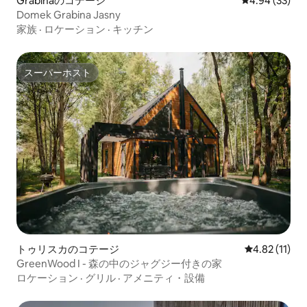
Grabinaのコテージ
レビュー33件
4.94 (33)
Domek Grabina Jasny
家族
·
ロケーション
·
キッチン
スーパーホスト
スーパーホスト
トゥリスカのコテージ
レビュー11件
4.82 (11)
GreenWood I - 森の中のジャグジー付きの家
ロケーション
·
グリル
·
アメニティ・設備