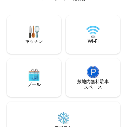
えたベッドルームがあり、リビングルー
駐車場を完備して
ムにはダブルソファベッドが1台ありま
滝が近くにあり、
す。 さらに、ハンモック、サンラウンジ
きます。 インテリアはとても居心地の良
ャー、屋外家具、ファイヤーピット、バ
いユニークなデザイ
ーベキューグリルもあります。
トテレビ、モダン
てのモダンな機能
キッチン
Wi-Fi
敷地内無料駐⁠車
プール
ス⁠ペ⁠ー⁠ス