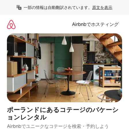
コ
一部の情報は自動翻訳されています。
原文を表示
ン
テ
ン
Airbnbでホスティング
ツ
に
ス
キ
ッ
プ
ポーランドにあるコテージのバケーシ
ョンレンタル
Airbnbでユニークなコテージを検索・予約しよう