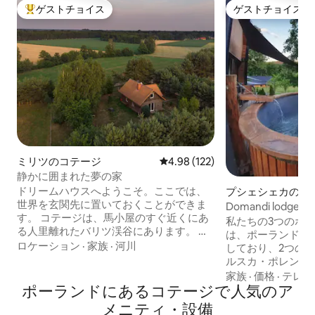
ゲストチョイス
ゲストチョイス
大好評のゲストチョイスです。
ゲストチョイス
ミリツのコテージ
レビュー122件、5つ星中4.98
4.98 (122)
静かに囲まれた夢の家
ドリームハウスへようこそ。ここでは、
プシェシェカのコ
世界を玄関先に置いておくことができま
Domandi lodg
す。 コテージは、馬小屋のすぐ近くにあ
サンデッキ、自然
私たちの3つのホ
る人里離れたバリツ渓谷にあります。 窓
は、ポーランドの
からパドックと森を見渡せる場所で、彼
ロケーション
·
家族
·
河川
しており、2つの
女は喜んであなたを招待します。 暖炉の
ルスカ・ポレンバ
そばで、良い本を読んで、またはバザー
にあります。 ハ
家族
·
価格
·
テレビ
ドの間にあるサンラウンジャーで、平和
ポーランドにあるコテージで人気のア
ポーツ、自然愛好
を見つけ、呼吸し、夢を見るのに役立ち
ワードローブ、シ
メニティ・設備
ます。 コテージには、ダブルベッドを備
外線サウナ、ホッ