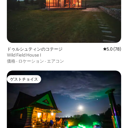
ドゥルシュティンのコテージ
レビュー78
5.0 (78)
Wild Field House I
価格
·
ロケーション
·
エアコン
ゲストチョイス
ゲストチョイス