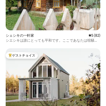
シェシキの一軒家
レビュー8
5 (82)
シエシキは誰にとっても平和です。ここであなたは喧騒か
ら休息することができます
ゲストチョイス
大好評のゲストチョイスです。