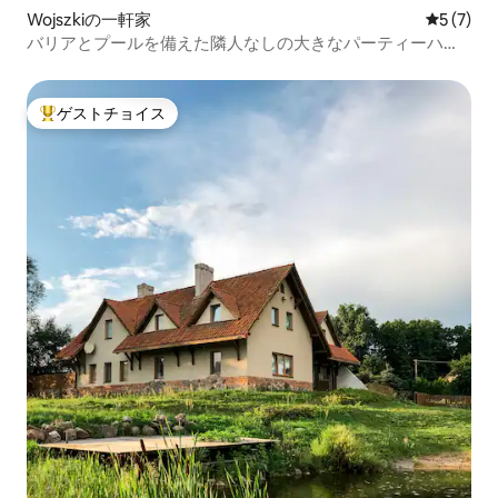
Wojszkiの一軒家
レビュー
5 (7)
バリアとプールを備えた隣人なしの大きなパーティーハウ
ス
ゲストチョイス
大好評のゲストチョイスです。