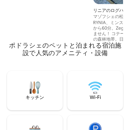
のそばにあり、素晴らしい景色と2人用の
快適さを提供し、追加のマットレスをオ
リニアのログハウ
プションでご用意しています。 その他の
マゾフシェの松林
アクティビティ： 🍀パドルボード 🍀カヤ
RYNIA、ミンスク
ック 🍀ローイング 🍀釣り 今すぐ予約し
から60分。Zegrzy
て、忘れられないグランピングアドベン
ません！ コテー
チャーを楽しみましょう！
の森林地帯。日陰
ポドラシェのペットと泊まれる宿泊施
涼しいです！！！
きテーブル、ブラ
設で人気のアメニティ・設備
用のシェルター。
やかな環境。散歩
リングに最適です。
ーチがあるリヴェ
ゥヴァルドフスキ
フ城、ハイキング
も私のゲストです
油、塩、香辛料な
キッチン
Wi-Fi
す。