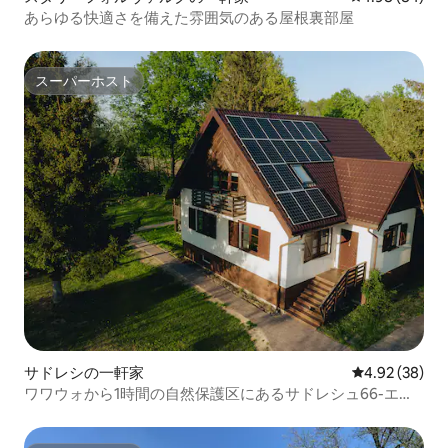
あらゆる快適さを備えた雰囲気のある屋根裏部屋
スーパーホスト
スーパーホスト
サドレシの一軒家
レビュー38件
4.92 (38)
ワワウォから1時間の自然保護区にあるサドレシュ66-エコ
ハウス