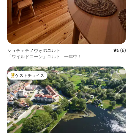
シュチェチノヴォのユルト
レビュー
5 (6)
「ワイルドコーン」ユルト - 一年中！
ゲストチョイス
大好評のゲストチョイスです。