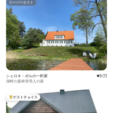
スーパーホスト
スーパーホスト
シェロキ・ボルの一軒家
レビュー
5 (7)
湖畔の森林管理人の家
ゲストチョイス
大好評のゲストチョイスです。