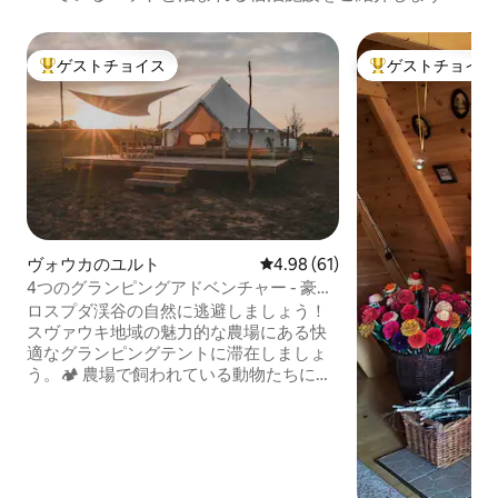
ゲストチョイス
ゲストチョイス
大好評のゲストチョイスです。
大好評のゲストチ
ヴォウカのユルト
レビュー61件、5つ星中4.98
4.98 (61)
4つのグランピングアドベンチャー - 豪華
なベルテントでの滞在
ロスプダ渓谷の自然に逃避しましょう！
スヴァウキ地域の魅力的な農場にある快
適なグランピングテントに滞在しましょ
う。🏕️ 農場で飼われている動物たちに会
いましょう。🐇フレンドリーなウサギ、
アヒル、ニワトリ（新鮮な卵をお楽しみ
ください）、ポニー、子牛、魚がたくさ
んいる池、そしてハチが飛び回る蜂の巣
があります。 私たちのテントは美しい湖