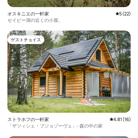
オスキニエの一軒家
レビュー2
5 (22)
セイビー湖の近くの小屋。
ゲストチョイス
ゲストチョイス
ストラホフの一軒家
レビュー16件
4.81 (16)
「ザツィシェ・ブジョゾーヴェ」- 森の中の家