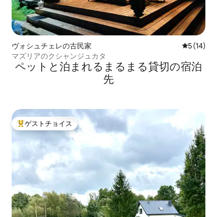
ヴォシュチェレの古民家
レビュー1
5 (14)
マズリアのクシャンジュカタ
ペットと泊まれるまるまる貸切の宿泊
先
ゲストチョイス
大好評のゲストチョイスです。