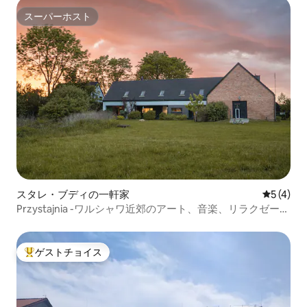
スーパーホスト
スーパーホスト
スタレ・ブディの一軒家
レビュー
5 (4)
Przystajnia -ワルシャワ近郊のアート、音楽、リラクゼーシ
ョン
ゲストチョイス
大好評のゲストチョイスです。