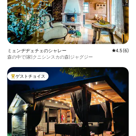
ミェンヂヂェチェのシャレー
レビュー6
4.5 (6)
森の中で|家|クニシンスカの森|ジャグジー
ゲストチョイス
大好評のゲストチョイスです。