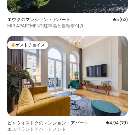
エウクのマンション・アパート
レビュー6
5 (62)
MIR APARTMENT 駐車場と自転車付き
ゲストチョイス
大好評のゲストチョイスです。
ビャウィストクのマンション・アパート
レビュー79件
4.94 (79)
エスペラントアパートメント