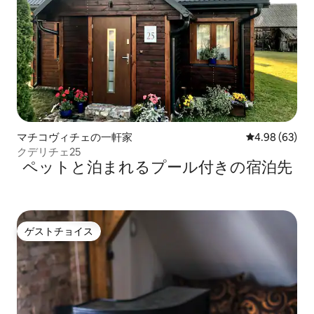
マチコヴィチェの一軒家
レビュー63件
4.98 (63)
クデリチェ25
ペットと泊まれるプール付きの宿泊先
ゲストチョイス
ゲストチョイス