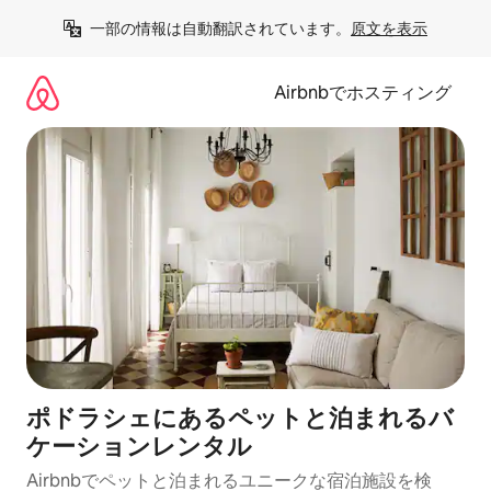
コ
一部の情報は自動翻訳されています。
原文を表示
ン
テ
ン
Airbnbでホスティング
ツ
に
ス
キ
ッ
プ
ポドラシェにあるペットと泊まれるバ
ケーションレンタル
Airbnbでペットと泊まれるユニークな宿泊施設を検