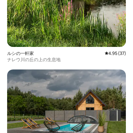
ルシの一軒家
レビュー37件
4.95 (37)
ナレウ川の丘の上の生息地