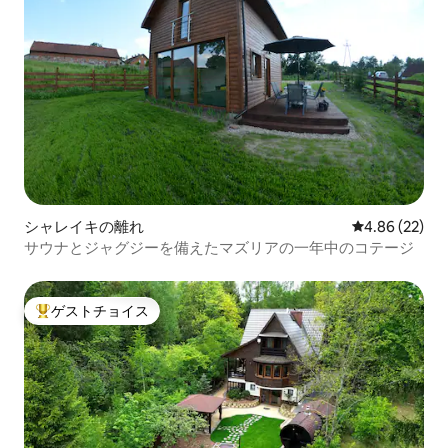
シャレイキの離れ
レビュー22件
4.86 (22)
サウナとジャグジーを備えたマズリアの一年中のコテージ
ゲストチョイス
大好評のゲストチョイスです。