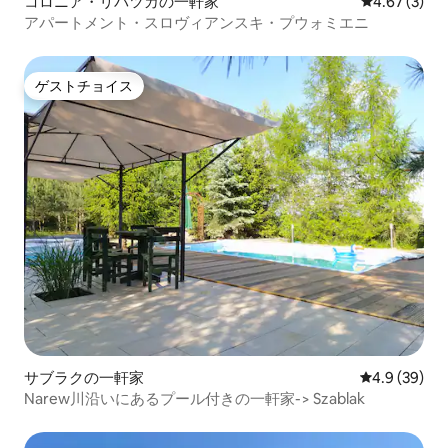
コロニア・リバツカの一軒家
レビュー3件
4.67 (3)
アパートメント・スロヴィアンスキ・プウォミエニ
ゲストチョイス
ゲストチョイス
サブラクの一軒家
レビュー39
4.9 (39)
Narew川沿いにあるプール付きの一軒家-> Szablak