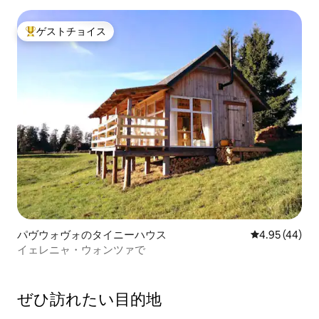
ゲストチョイス
大好評のゲストチョイスです。
パヴウォヴォのタイニーハウス
レビュー44件
4.95 (44)
イェレニャ・ウォンツァで
ぜひ訪⁠れ⁠た⁠い目⁠的⁠地