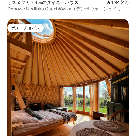
オスヌフカ・45aのタイニーハウス
レビュー47件
4.94 (47)
Dębowe Siedlisko Chechłówka（デンボヴェ・シェドリス
コ・ヘフフウフカ）
ゲストチョイス
ゲストチョイス