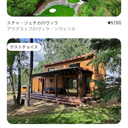
スチャ・ジェチカのヴィラ
レビュー1
5 (10)
アウグストフのヴィラ・ソヴェツカ
ゲストチョイス
ゲストチョイス