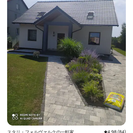
スタリ・フォルヴァルクの一軒家
レビュー84件
4.98 (84)