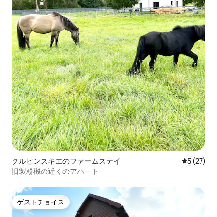
クルピンスキエのファームステイ
レビュー2
5 (27)
旧製粉機の近くのアパート
ゲストチョイス
ゲストチョイス