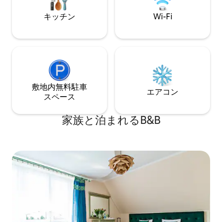
キッチン
Wi-Fi
敷地内無料駐⁠車
エアコン
ス⁠ペ⁠ー⁠ス
家族と泊まれるB&B