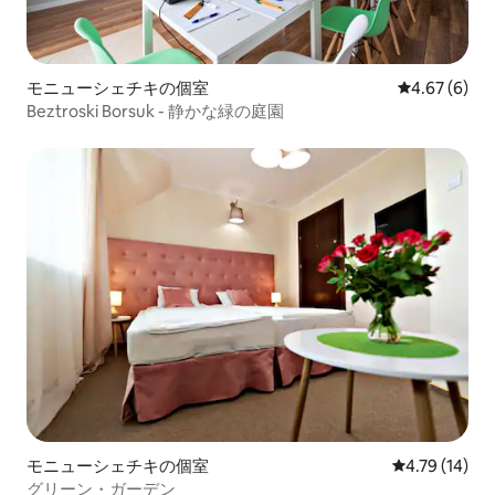
モニューシェチキの個室
レビュー6件
4.67 (6)
Beztroski Borsuk - 静かな緑の庭園
モニューシェチキの個室
レビュー14件
4.79 (14)
グリーン・ガーデン