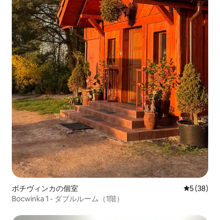
ボチヴィンカの個室
レビュー3
5 (38)
Bocwinka 1 - ダブルルーム（1階）