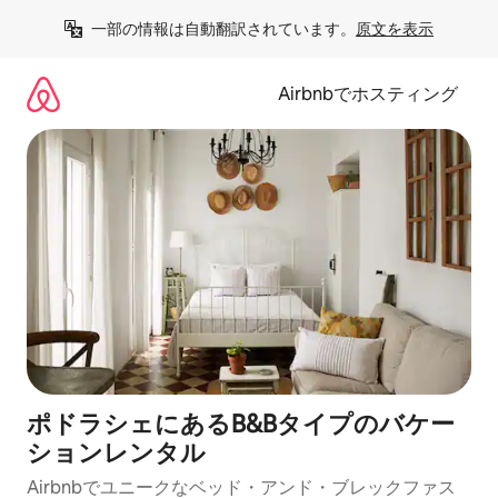
コ
一部の情報は自動翻訳されています。
原文を表示
ン
テ
ン
Airbnbでホスティング
ツ
に
ス
キ
ッ
プ
ポドラシェにあるB&Bタイプのバケー
ションレンタル
Airbnbでユニークなベッド・アンド・ブレックファス