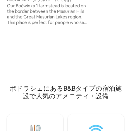
Our Boćwinka 1 farmstead is located on
the border between the Masurian Hills
and the Great Masurian Lakes region.
This place is perfect for people who seek
peace, contact with nature, and true
relaxation away from the hustle and
bustle. In 2024–2026, the property was
thoroughly renovated and expanded
according to ecological principles, taking
into account the natural character of
the surroundings.
ポドラシェにあるB&Bタイプの宿泊施
設で人気のアメニティ・設備