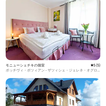
モニューシェチキの個室
レビュー
5 (5)
ポッチヴィ・ボツィアン - ザツィシェ・ジェレネ・オグロ
ディ