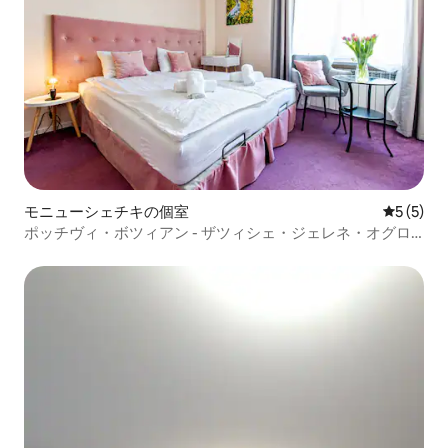
モニューシェチキの個室
レビュー
5 (5)
ポッチヴィ・ボツィアン - ザツィシェ・ジェレネ・オグロ
ディ