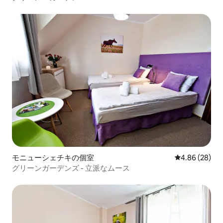
モニューシェチキの個室
レビュー28件
4.86 (28)
グリーンガーデンズ - 立派なムース