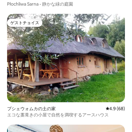
Płochliwa Sarna - 静かな緑の庭園
ゲストチョイス
ゲストチョイス
プシェウォムカの土の家
レビュー68
4.9 (68)
エコな藁葺きの小屋で自然を満喫するアースハウス