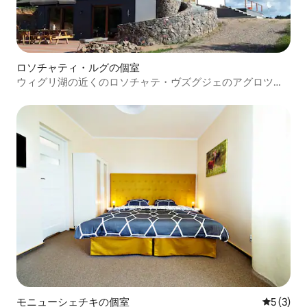
ロソチャティ・ルグの個室
ウィグリ湖の近くのロソチャテ・ヴズグジェのアグロツー
リズム
モニューシェチキの個室
レビュー
5 (3)