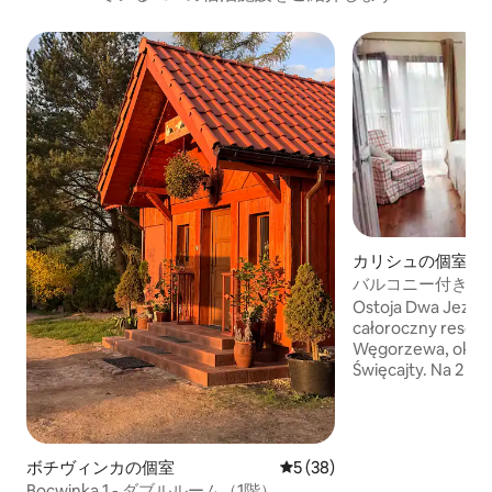
カリシュの個室
バルコニー付き4
Ostoja Dwa Jezior
całoroczny resort 
Węgorzewa, ok. 15
Święcajty. Na 2 ha
czekają pokoje, a
restauracja Qchni
masaże, place zabaw
mini park linowy i 
ボチヴィンカの個室
レビュー38件、5つ星中5つ
5 (38)
oraz grup.
Bocwinka 1 - ダブルルーム（1階）