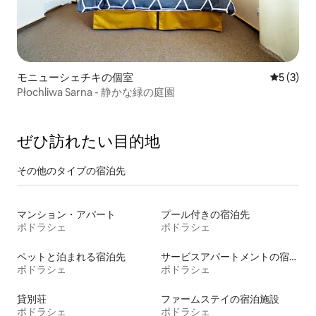
モニューシェチキの個室
レビュー
5 (3)
Płochliwa Sarna - 静かな緑の庭園
ぜひ訪⁠れ⁠た⁠い目⁠的⁠地
その他のタ⁠イ⁠プ⁠の宿⁠泊⁠先
マンション・アパート
プール付きの宿泊先
ポドラシェ
ポドラシェ
ペットと泊まれる宿泊先
サービスアパートメントの宿泊施設
ポドラシェ
ポドラシェ
貸別荘
ファームステイの宿泊施設
ポドラシェ
ポドラシェ