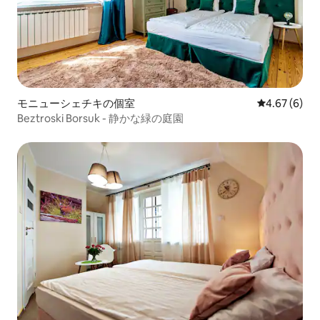
モニューシェチキの個室
レビュー6件
4.67 (6)
Beztroski Borsuk - 静かな緑の庭園