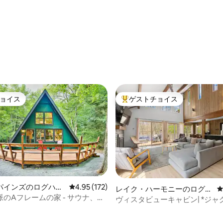
4.96つ星の平均評価
ョイス
ゲストチョイス
ョイス
大好評のゲストチョイスです。
パインズのログハウ
レビュー172件、5つ星中4.95つ星の平均評価
4.95 (172)
中4.99つ星の平均評価
レイク・ハーモニーのログハ
のAフレームの家 - サウナ、露
ウス
ヴィスタビューキャビン| *ジャグ
焚き火台
にアクセス！