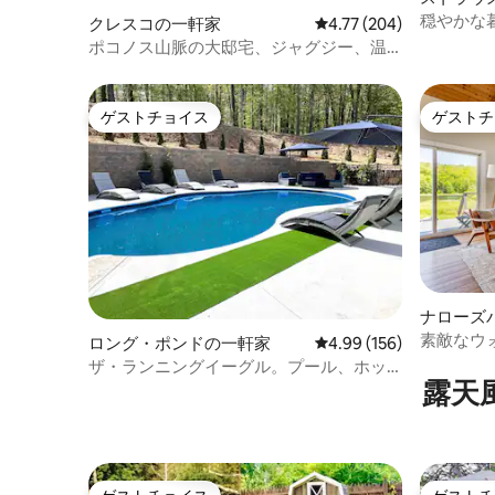
穏やかな
クレスコの一軒家
レビュー204件、5つ星
4.77 (204)
脱出ゲー
ポコノス山脈の大邸宅、ジャグジー、温
水プール、ハイキング、スキー
ゲストチョイス
ゲストチ
ゲストチョイス
ゲストチ
ナローズ
素敵なウ
ロング・ポンドの一軒家
レビュー156件、5つ星
4.99 (156)
とゲーム
ザ・ランニングイーグル。プール、ホッ
露天
トタブ、ゲームルーム。