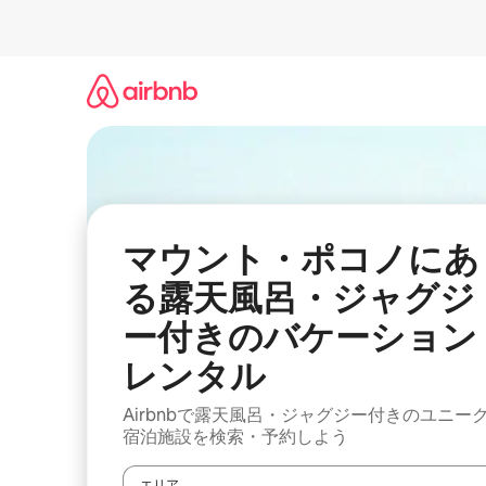
コ
ン
テ
ン
ツ
に
ス
キ
ッ
プ
マウント・ポコノにあ
る露天風呂・ジャグジ
ー付きのバケーション
レンタル
Airbnbで露天風呂・ジャグジー付きのユニー
宿泊施設を検索・予約しよう
エリア