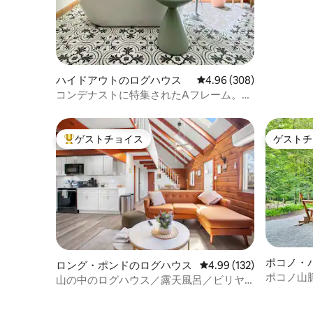
ハイドアウトのログハウス
レビュー308件、5つ星中
4.96 (308)
コンデナストに特集されたAフレーム。ジ
ャグジー。湖。プール
ゲストチョイス
ゲストチ
大好評のゲストチョイスです。
ゲストチ
ポコノ・
ロング・ポンドのログハウス
レビュー132件、5つ星
4.99 (132)
ス
ポコノ山脈
山の中のログハウス／露天風呂／ビリヤ
天風呂、
ード／ゲームルーム