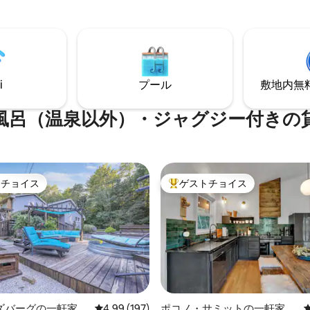
デに集まったりできます。 本格的な三角
ー、ハイキング、州立公園、
屋根のキャビンには次のものが
ーターパーク、アウトレットシ
す： プロパン暖炉 -屋外焚き火台 露天風
グ、醸造所、ワイナリー、素晴
呂・ジャグジー - フルキッチン
ストラン、リゾート、カジノな
素朴なプロのデザイン 55イン
分です。デッキでグリルを楽し
テレビ 駐車場4台分 高速Wi-Fi 
急流の小川の音に耳を傾けた
リアのアトラクションに近い
i
プール
敷地内無料駐
グジーに浸かったり、サウナで
だり、小川に足を浸したりして
ください。*パーティーハウスで
風呂（温泉以外）・ジャグジー付きの
せん*
トチョイス
ゲストチョイス
ゲストチョイスです。
大好評のゲストチョイスです。
ズバーグの一軒家
レビュー197件、5つ星中4.99つ星の平均評価
4.99 (197)
ポコノ・サミットの一軒家