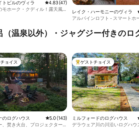
イトビルのヴィラ
レビュー47件、5つ星中4.83つ星の平均評価
4.83 (47)
のモホーク・クディル！露天風
レイク・ハーモニーのヴィラ
グジー、プール、ゲームルーム
アルパインロフト - スマートホ
4.97つ星の平均評価
ープ
呂（温泉以外）・ジャグジー付きのロ
トチョイス
ゲストチョイス
ゲストチョイスです。
大好評のゲストチョイスです。
ナのログハウス
レビュー143件、5つ星中5.0つ星の平均評価
5.0 (143)
ミルフォードのログハウス
ー、焚き火台、プロジェクター
デラウェア川の川沿いログハウ
マンチックなログハウス