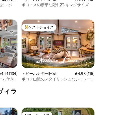
風呂・ジャ
ポコノスの豪華な隠れ家•キングサイズベ
ッド•犬連れ可
ゲストチョイス
大好評のゲストチョイスです。
レビュー134件、5つ星中4.91つ星の平均評価
4.91 (134)
トビーハナの一軒家
レビュー116件、5つ星
4.98 (116)
ーム付き
ポコノ山脈のスタイリッシュなシャレー
で過ごす休暇
ヴィラ