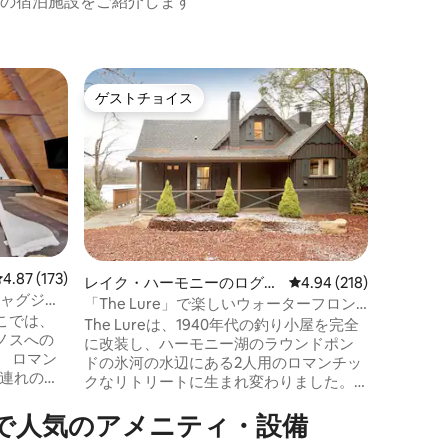
の宿泊施設をご紹介します
スモール
ゲストチョイス
ゲス
ゲストチョイス
大好評
ウス
ラグジュア
上バスタブ
キャッツ
い豪華な
ょう。一
浴槽、屋
かな森の
日常から
ュな3ベ
れ家に浸
レビュー173件、5つ星中4.87つ星の平均評価
4.87 (173)
レイク・ハーモニーのログハ
レビュー218件、5つ星
4.94 (218)
創造性を
ャグジー |
ウス
のコンテ
「The Lure」で楽しいウォーターフロン
ここでは、
ーション
トのプライベートな休暇を
The Lureは、1940年代の釣り小屋を完全
ノスへの
な宿泊体験を
に改装し、ハーモニー湖のラウンドポン
ン
ください
ドの氷河の水辺にある2人用のロマンチッ
様連れのカ
しょう！
クなリトリートに生まれ変わりました。
個人の旅
問い合わ
カップル向けに設計されたこの家は、ヴ
で人気のアメニティ・設備
ィンテージの魅力とモダンな贅沢が融合
、ゲレン
しています。星空の下の専用ホットタ