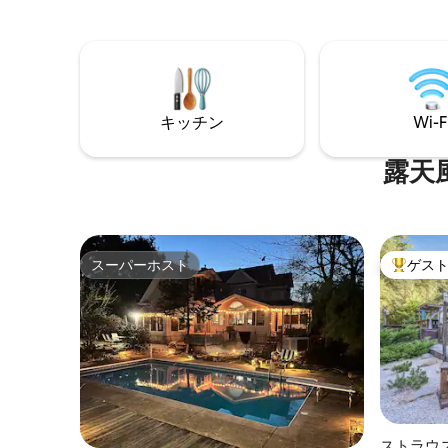
→ 焚き火台＆素晴らしいデッキ スノーリ
プ、スキ
ッジビレッジから→13マイル ティンバート
湖、ウォ
レイルとパインクレストレイクゴールド
ョッピン
コースまで→3マイル カラハリウォーター
らしいレ
パーク/滝まで→10分 キャメルバックマウ
どから数
ンテン・アドベンチャーズまで→20分 短
みながら
期宿泊事業許可番号#020578 レンタルの
キッチン
Wi-F
り、ジャ
最低年齢：25歳
くつろい
お楽しみ
露天
はありま
スーパーホスト
ゲス
スーパーホスト
大好評の
ストラウ