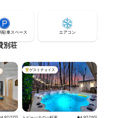
ブ、パチパチと音を立てる薪を燃やす暖
ありま
炉、海岸で火を灯した夜、そしてカヌー
で漂う静かな朝を楽しめます。人里離れ
 モダンで
た場所でありながら、ハイキング、ダイ
チスマート
ニング、スキー、ジム・ソープ、ポコ
-すべてのエ
ノ・レースウェイなど、冒険に出かけら
⁠車ス⁠ペ⁠ー⁠ス
エアコン
れる場所からもすぐ近く。ロマンスが残
る、時間がゆっくり流れる場所です。
貸別荘
ゲストチョイス
大好評のゲストチョイスです。
レビュー177件、5つ星中4.97つ星の平均評価
4.97 (177)
トビーハナの一軒家
レビュー110件、5つ星
4.97 (110)