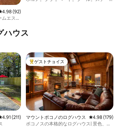
ム/サウナ。ジャグジー。ゲー
レビュー92件、5つ星中4.98つ星の平均評価
4.98 (92)
ームエスケ
グハウス
ゲストチョイス
大好評のゲストチョイスです。
レビュー211件、5つ星中4.91つ星の平均評価
4.91 (211)
マウントポコノのログハウス
レビュー179件、5つ星
4.98 (179)
ス
ポコノスの本格的なログハウス| 景色、露
天風呂、ゲームルーム