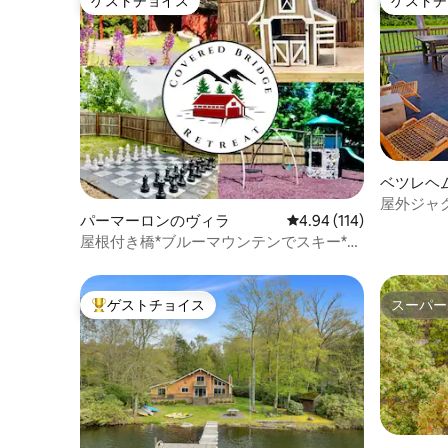
ゲストチョイス
ゲストチ
ゲストチョイス
ゲストチ
ベツレヘ
屋外ジャグ
パーマーロンのヴィラ
レビュー114件、5つ星
4.94 (114)
ルの田園
屋根付き橋*ブルーマウンテンでスキー*ジ
ャグジー*電気自動車充電器
ゲストチョイス
スーパー
大好評のゲストチョイスです。
スーパー