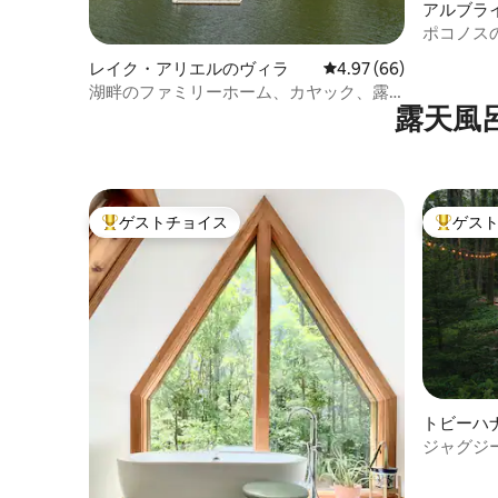
アルブラ
ポコノス
呂・ジャ
レイク・アリエルのヴィラ
レビュー66件、5つ星中
4.97 (66)
湖畔のファミリーホーム、カヤック、露
露天風
天風呂、暖炉
ゲストチョイス
ゲス
大好評のゲストチョイスです。
大好評の
トビーハ
ジャグジ
付きのロ