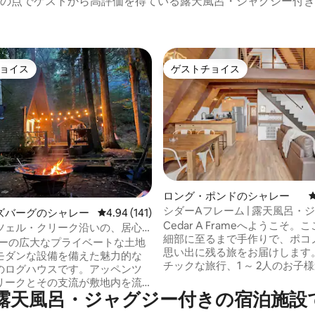
の点でゲストから高評価を得ている露天風呂・ジャグジー付き
ョイス
ゲストチョイス
ョイス
ゲストチョイス
中4.96つ星の平均評価
ロング・ポンドのシャレー
シダーAフレーム | 露天風呂・ジ
ズバーグのシャレー
レビュー141件、5つ星中4.94つ星の平均評価
4.94 (141)
焚き火台 | 暖炉
Cedar A Frameへようこそ。
ツェル・クリーク沿いの、居心
細部に至るまで手作りで、ポコ
ポコノスの三角屋根の家
ーカーの広大なプライベートな土地
思い出に残る旅をお届けします。 ロマ
モダンな設備を備えた魅力的な
チックな旅行、1 ～ 2人のお子
のログハウスです。アッペンツ
ップル、または創造性を求める
リークとその支流が敷地内を流
行に最適です。 準備が整ったら、エリア
露天風呂・ジャグジー付きの宿泊施設
す。リラックスした休暇にぴっ
のハイキングコースに行ったり
。デラウェアウォーターギャッ