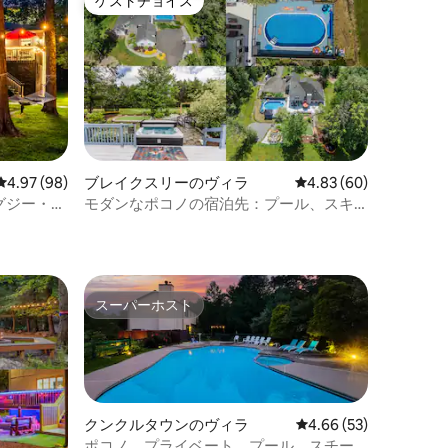
ゲストチョイス
ゲストチョイス
レビュー98件、5つ星中4.97つ星の平均評価
4.97 (98)
ブレイクスリーのヴィラ
レビュー60件、5つ星
4.83 (60)
グジー・サ
モダンなポコノの宿泊先：プール、スキ
ー場とハイキングコースの近く
スーパーホスト
スーパーホスト
クンクルタウンのヴィラ
レビュー53件、5つ星
4.66 (53)
ポコノ。プライベート。プール。スチー