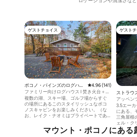
ロケーションや清潔さなど
ゲストチョイス
ゲストチ
ゲストチョイス
ゲストチ
ポコノ・パインズのログハウ
レビュー141件、5つ星
4.96 (141)
ス
ファミリー向けログハウス I 焚き火台＋露
ストラウ
天風呂・ジャグジー I ポコノス
複数の湖、スキー場、ゴルフ場からすぐ
アッペン
の場所にあるこのスタイリッシュなポコ
地の良い
3.5エ
ノスキャビンをお楽しみください。（な
にある、
お、レイク・ナオミはプライベートであ
三角屋根
り、メンバーシップはありません） → ス
ェル・ク
マートテレビ → 安定したWi-Fi 設備の→充
マウント・ポコノにある
れていま
実したキッチン → 露天風呂・ジャグジー
たりです