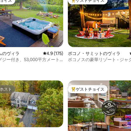
ョイス
ゲストチョイス
ョイス
大好評のゲストチョイスです。
ムのヴィラ
レビュー175件、5つ星中4.9つ星の平均評価
4.9 (175)
ポコノ・サミットのヴィラ
ジー付き、53,000平方メート
ポコノスの豪華リゾート - ジャ
中4.94つ星の平均評価
地帯にあるヴィラ
ウナ・屋外映画
ホスト
ゲストチョイス
ホスト
大好評のゲストチョイスです。