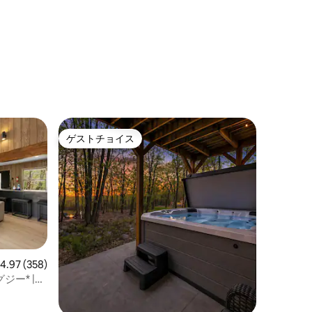
ゲストチョイス
ゲストチョイス
レビュー358件、5つ星中4.97つ星の平均評価
4.97 (358)
ジー* |湖