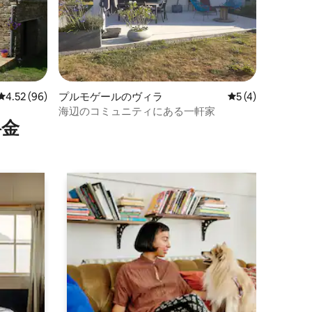
レビュー96件、5つ星中4.52つ星の平均評価
4.52 (96)
プルモゲールのヴィラ
レビュー4件、5
5 (4)
海辺のコミュニティにある一軒家
⁠金