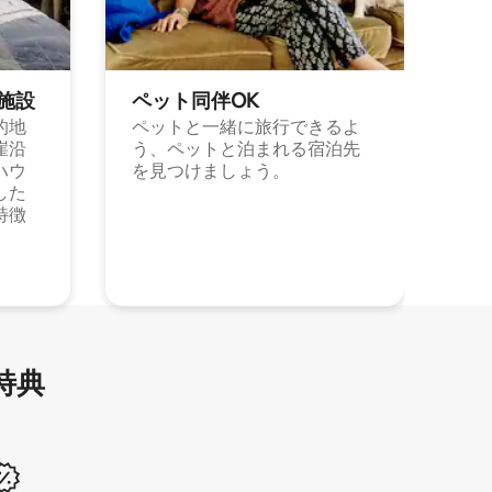
施⁠設
ペット同⁠伴OK
的地
ペットと一緒に旅行できるよ
崖沿
う、ペットと泊まれる宿泊先
ハウ
を見つけましょう。
した
特徴
特⁠典