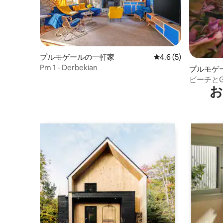
プルモゲールの一軒家
レビュー5件、5つ星
4.6 (5)
Pm 1 - Derbekian
プルモゲ
ビーチと
お
タイ・オ