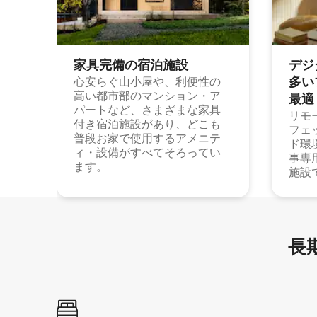
家具完備の宿⁠泊⁠施⁠設
デジ
多⁠いプ
心安らぐ山小屋や、利便性の
高い都市部のマンション・ア
最⁠適
パートなど、さまざまな家具
リモ
付き宿泊施設があり、どこも
フェ
普段お家で使用するアメニテ
ド環
ィ・設備がすべてそろってい
事専
ます。
施設
長期