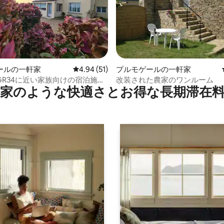
中4.6つ星の平均評価
ールの一軒家
レビュー51件、5つ星中4.94つ星の平均評価
4.94 (51)
プルモゲールの一軒家
GR34に近い家族向けの宿泊施設
改装された農家のワンルーム
家のような快⁠適⁠さ⁠とお⁠得⁠な長⁠期⁠滞⁠在料
ルタンシア