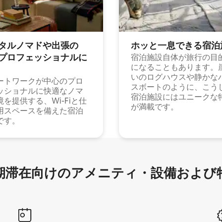
タルノマドや出⁠張⁠の
ホッと一⁠息⁠で⁠き⁠る宿⁠泊
⁠ロ⁠フ⁠ェ⁠ッ⁠シ⁠ョ⁠ナ⁠ル⁠に
宿泊施設自体が旅行の目
になることもあります。
いのログハウスや静かな
ートワークが中心のプロ
スボートのように、こう
ッショナルに快適なノマ
宿泊施設にはユニークな
境を提供する、Wi-Fiと仕
が満載です。
用スペースを備えた宿泊
です。
滞在向け⁠のア⁠メ⁠ニ⁠テ⁠ィ⁠・設⁠備⁠および