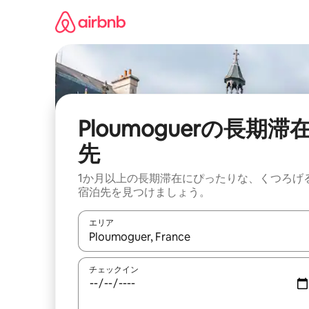
コ
ン
テ
ン
ツ
に
ス
キ
ッ
Ploumoguerの長期滞
プ
先
1か月以上の長期滞在にぴったりな、くつろげ
宿泊先を見つけましょう。
エリア
検索結果が表示されたら、上下の矢印キーを使っ
チェックイン