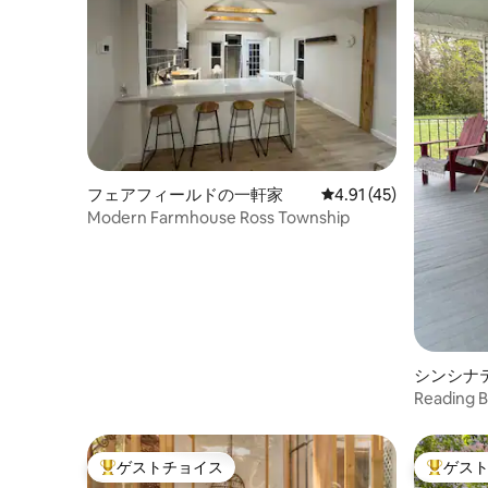
フェアフィールドの一軒家
レビュー45件、5つ星中
4.91 (45)
Modern Farmhouse Ross Township
シンシナ
Reading
ゲストチョイス
ゲス
大好評のゲストチョイスです。
大好評の