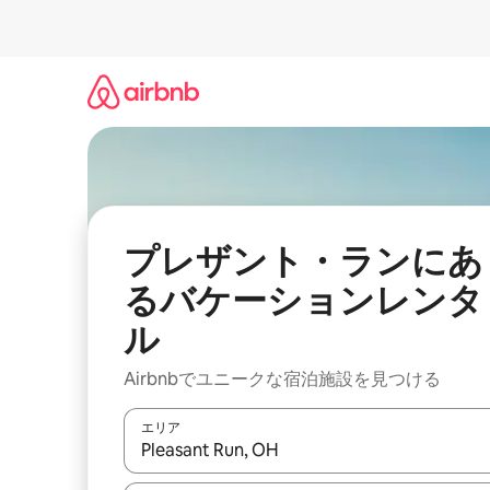
コ
ン
テ
ン
ツ
に
ス
キ
ッ
プ
プレザント・ランにあ
るバケーションレンタ
ル
Airbnbでユニークな宿泊施設を見つける
エリア
検索結果が表示されたら、上下の矢印キーを使っ