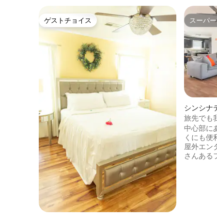
ゲストチョイス
スーパー
ゲストチョイス
スーパー
シンシナ
旅先でも
中心部に
くにも便
屋外エン
さんある
オープン
映画を見
しむのに
ンシナテ
お店やシ
です。 マスターベッドルームにはクイー