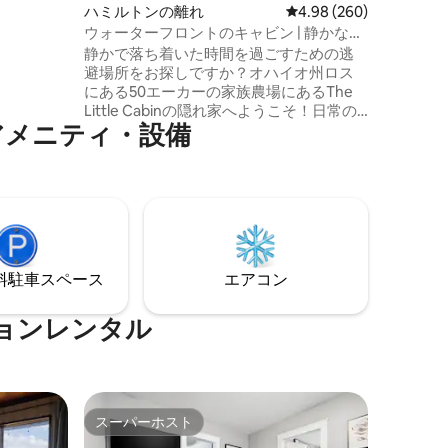
分で、ダウ
ハミルトンの離れ
レビュー260件、5つ星
4.98 (260)
ージア
ウォーターフロントのキャビン | 静かな池
アトラク
のほとりでくつろぐ
静かで落ち着いた時間を過ごすための逃
す。
避場所をお探しですか？オハイオ州ロス
にある50エーカーの家族農場にあるThe
Little Cabinの隠れ家へようこそ！日常の
アメニティ・設備
煩わしさから離れ、快適なキャビンで自
然を満喫できる場所へお連れします。す
べてはシンシナティのダウンタウンから
30分以内です。ご希望であれば、湖で釣
りをしたり、スタンドアップパドルボー
ドを使ったり、ポーチに座って鳥の声を
聞くのを楽しんだりすることができま
す。野生のターキーやホワイトテールの
⁠車ス⁠ペ⁠ー⁠ス
エアコン
シカが走り回っているのを見かけるかも
しれません。
ョンレンタル
スーパーホスト
スーパーホスト