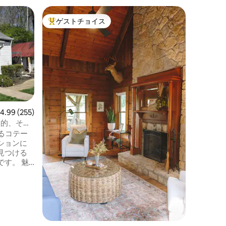
フェアフ
ゲストチョイス
ゲス
大好評のゲストチョイスです。
大好評
静かなエ
場（露天
この魅力
にテレビ
ーム、ラ
ン、ダイ
ー、そし
ちょっと
か？ 屋
ル、ホッ
レビュー255件、5つ星中4.99つ星の平均評価
4.99 (255)
の階には
魅力的、そし
面と素晴
あるコテー
ブシアタ
ションに
ン、ウェ
見つける
ルドに近
す。 魅
ある宿泊
たキッチ
ジはくつ
近の改装
ンな快適
的な雰囲
レストラ