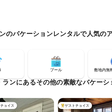
ベッド1台と専用のハーフバスル
ン、お店に近く、I -275から7
4.95つ星の平均評価
ります。2番目のベッドルームに
ンタウンやクリエーションミュ
ンサイズベッド1台、3番目のベッ
ム、キングスアイランドなどの
にはツインベッド2台がありま
ションに簡単にアクセスできま
べての寝室には32インチのスマー
があります。
ンのバケーションレンタルで人気の
i
プール
敷地内無料駐
・ランにあるその他の素敵なバケーシ
トチョイス
ゲストチョイス
ゲストチョイスです。
大好評のゲストチョイスです。