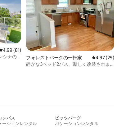
レビュー81件、5つ星中4.99つ星の平均評価
4.99 (81)
ンシナの
フォレストパークの一軒家
レビュー29件、5つ星
4.97 (29)
ト空間
静かな3ベッド2バス、新しく改装されま
した！
ロンバス
ピッツバーグ
ケーションレンタル
バケーションレンタル