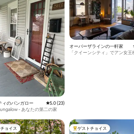
オーバーザラインの一軒家
「クイーンシティ」でアン女王
4.91つ星の平均評価
を訪れよう
ティのバンガロー
レビュー23件、5つ星中5.0つ星の平均評価
5.0 (23)
 Bungalow - あなたの第二の家
トチョイス
ゲストチョイス
ゲストチョイスです。
大好評のゲストチョイスです。