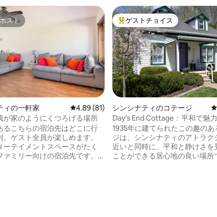
ホスト
ゲストチョイス
ホスト
大好評のゲストチョイスです。
ティの一軒家
レビュー81件、5つ星中4.89つ星の平均評価
4.89 (81)
シンシナティのコテージ
我が家のようにくつろげる場所
Day's End Cottage：平和で
て清潔
あるこちらの宿泊先はどこに行
1935年に建てられたこの趣の
利。ゲスト全員が楽しめます。
ジは、シンシナティのアトラク
ターテイメントスペースがたく
近いと同時に、平和と静けさを
ファミリー向けの宿泊先です。
ことができる居心地の良い場所で
フロアのため、リラックスして
力的なディテール、設備の整っ
たり、屋外でお互いの会社を楽
ン、静かな環境で、このコテー
十分なスペースがあります。 シ
ろぐのに理想的な空間です。 最
ィでの素晴らしい一日のための
とヴィンテージの装飾が、モダ
ョッピングの周辺にある一軒家
さを犠牲にすることなく、歴史
気を醸し出しています。 公園、