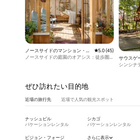
ノースサイドのマンション・ア
レビュー45件、5つ星
5.0 (45)
パート
ノースサイドの庭園のオアシス：徒歩圏
サウスゲ
内の歴史的な2階建て
シンシナ
ハウス
ぜひ訪⁠れ⁠た⁠い目⁠的⁠地
近場の旅行先
近場で人気の観光スポット
ナッシュビル
シカゴ
バケーションレンタル
バケーションレンタル
ピジョン・フォージ
さらに表示