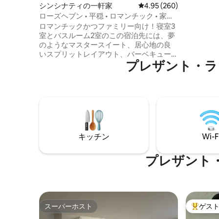
ンサイズ
シンシナティの一軒家
レビュー260件、5つ星中
4.95 (260)
ームがあ
ローズヘブン • 平穏 • ロマンチック • 家族
はクイー
連れに最適
ロマンチックかつファミリー向け！寝室3
ドルーム
室とバスルーム2室のこの宿泊先には、夢
す。 す
のようなマスタースイート、居心地の良
トテレビ
いスプリットレイアウト、バーベキュー
プレザント・ラ
用の大きな裏庭があります。お子様はお
もちゃ、本、ゲームを気に入ってくれる
でしょう。旅行が楽になるようにベビー
グッズ（ベビーベッド、ハイチェアな
ど！）も用意しています。広々としたキ
ッチンにはスパイス、オイル、調理器具
がすべて揃っていますので、思い出に残
る料理を作ることができます。咲き誇る
キッチン
Wi-F
バラの茂みで滞在を始め、バスタブに浸
かって終わりましょう！カップル、ご家
族、そして小さな冒険家にぴったりの隠
プレザント
れ家です！ファミリー向けのエリア、袋
小路にあります。
スーパーホスト
ゲス
スーパーホスト
大好評の