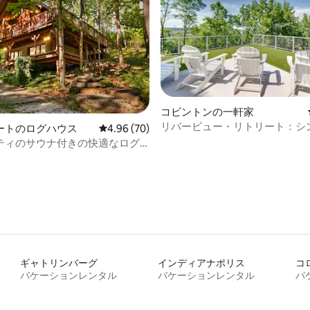
中5.0つ星の平均評価
コビントンの一軒家
リバービュー・リトリート：シ
ートのログハウス
レビュー70件、5つ星中4.96つ星の平均評価
4.96 (70)
景色を楽しむ豪華なプライベー
ティのサウナ付きの快適なログ
ギャトリンバーグ
インディアナポリス
コ
バケーションレンタル
バケーションレンタル
バ