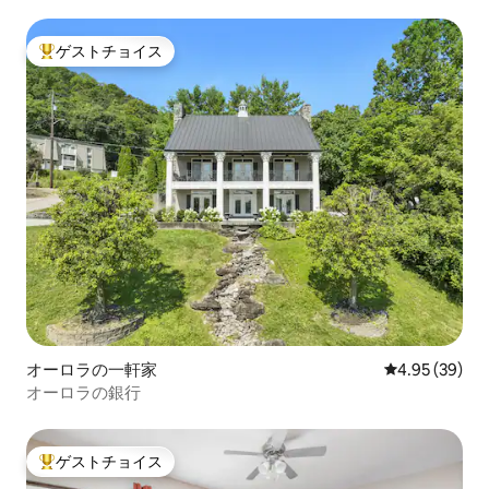
ゲストチョイス
大好評のゲストチョイスです。
オーロラの一軒家
レビュー39件
4.95 (39)
オーロラの銀行
ゲストチョイス
大好評のゲストチョイスです。