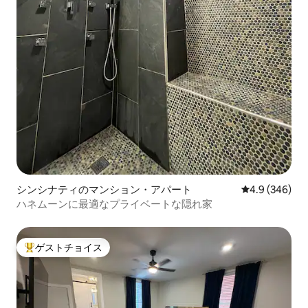
シンシナティのマンション・アパート
レビュー346
4.9 (346)
ハネムーンに最適なプライベートな隠れ家
ゲストチョイス
大好評のゲストチョイスです。