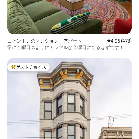
コビントンのマンション・アパート
レビュー473件
4.95 (473)
常に金曜日のようにカラフルな金曜日になるはずです！
ゲストチョイス
大好評のゲストチョイスです。