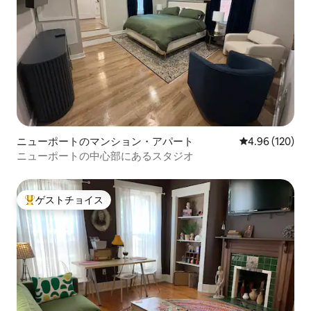
ニューポートのマンション・アパート
レビュー120件
4.96 (120)
ニューポートの中心部にあるスタジオ
ゲストチョイス
大好評のゲストチョイスです。