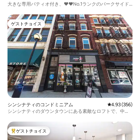
大きな専用パティオ付き、♥♥No.1ランクのパークサイド
コンドミニアム
ゲストチョイス
ゲストチョイス
シンシナティのコンドミニアム
レビュー356件
4.93 (356)
シンシナティのダウンタウンにある素敵なロフトで、中心
部に位置しています！
ゲストチョイス
大好評のゲストチョイスです。