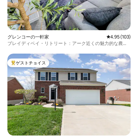
グレンコーの一軒家
レビュー103件
4.95 (103)
ブレイディベイ・リトリート：アーク近くの魅力的な農場
での休暇
ゲストチョイス
大好評のゲストチョイスです。