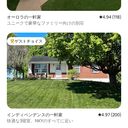
オーロラの一軒家
レビュー118件
4.94 (118)
ユニークで豪華なファミリー向けの別荘
ゲストチョイス
大好評のゲストチョイスです。
インディペンデンスの一軒家
レビュー200件
4.97 (200)
快適な3寝室、NKYのすべてに近い