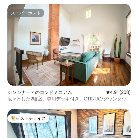
スーパーホスト
スーパーホスト
シンシナティのコンドミニアム
レビュー208件
4.91 (208)
広々とした2寝室、専用デッキ付き、OTR/UC/ダウンタウ
ン近く！
ゲストチョイス
大好評のゲストチョイスです。