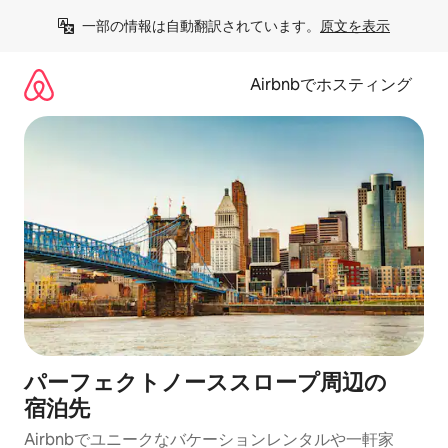
コ
一部の情報は自動翻訳されています。
原文を表示
ン
テ
ン
Airbnbでホスティング
ツ
に
ス
キ
ッ
プ
パーフェクトノーススロープ⁠周⁠辺⁠の
宿⁠泊⁠先
Airbnbでユニークなバ⁠ケ⁠ー⁠シ⁠ョ⁠ンレ⁠ン⁠タ⁠ルや一⁠軒⁠家