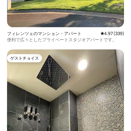
フィレンツェのマンション・アパート
レビュー339件
4.97 (339)
便利で広々としたプライベートスタジオアパートです。
ゲストチョイス
ゲストチョイス