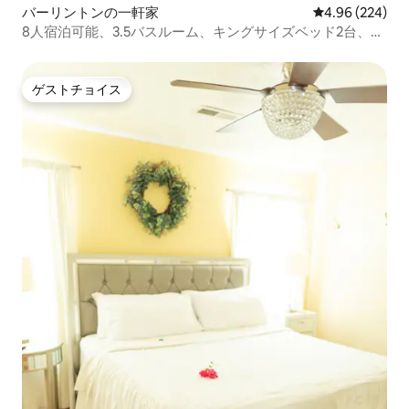
バーリントンの一軒家
レビュー224件
4.96 (224)
8人宿泊可能、3.5バスルーム、キングサイズベッド2台、近
くにレストランあり
ゲストチョイス
ゲストチョイス