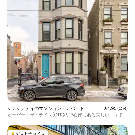
シンシナティのマンション・アパート
レビュー559件
4.95 (559)
オーバー・ザ・ライン(OTR)の中心部にある美しいコンドミ
ニアム、駐車場付き
ゲストチョイス