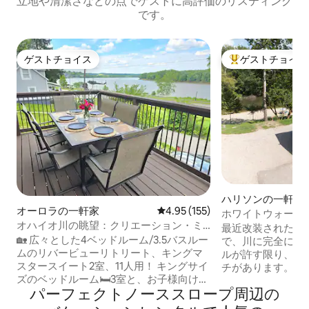
立地や清潔さなどの点でゲストに高評価のリスティング
です。
ゲストチョイス
ゲストチョイス
ゲストチョイス
大好評のゲストチ
ハリソンの一軒家
オーロラの一軒家
レビュー155件、5つ星中4.95
4.95 (155)
ホワイトウォータ
オハイオ川の眺望：クリエーション・ミ
川の眺望
最近改装された魅
ュージアム＆アーク近くの露天風呂・ジ
🏡 広々とした4ベッドルーム/3.5バスルー
で、川に完全にア
ャグジー付き
ムのリバービューリトリート、キングマ
ルが許す限り、プ
スタースイート2室、11人用！ キングサイ
チがあります。 豊富な野生動物と素晴ら
ズのベッドルーム🛏️3室と、お子様向けの
しいバードウォッチ
パーフェクトノーススロープ⁠周⁠辺⁠の
楽しい二段ベッドルーム。 🌅 川の眺めと
イトウォーター川
朝日をお楽しみください。 専用のホット
イヤーピット。木