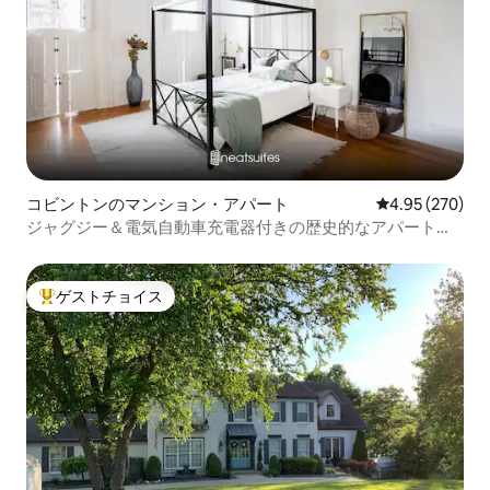
コビントンのマンション・アパート
レビュー270件
4.95 (270)
ジャグジー＆電気自動車充電器付きの歴史的なアパートメ
ント、ダウンまで徒歩
ゲストチョイス
大好評のゲストチョイスです。