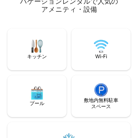
バ⁠ケ⁠ー⁠シ⁠ョ⁠ン⁠レ⁠ン⁠タ⁠ル⁠で人⁠気⁠の
タブで💦リラックスできます。 簡単な食
す。 I 275のKil
ア⁠メ⁠ニ⁠テ⁠ィ⁠・⁠設⁠備
事のため🍳の充実したキッチン。 ゲーム
ところにあります
やパズルが🎲揃っており、ファミリー向
タウンまで20マイ
けです。 ☕️ コーヒーバー。 🚲 自転車を
ティ空港まで20マ
ご用意しています。川沿いの自転車道や
ミュージアムまで1
散歩道をお楽しみください。 リラックス
カウンターまで60
したり集まったりするための🌳広い屋外
ノまで3マイル パ
エリア。 パーフェクトノース＆クリエー
プス：11マイル 
ションミュージアム＆アークまで🎢数
イル
キッチン
Wi-Fi
分！ 快適な滞在のための💫心のこもった
演出。
敷地内無料駐⁠車
プール
ス⁠ペ⁠ー⁠ス