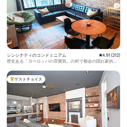
シンシナティのコンドミニアム
レビュー212
4.91 (212)
歴史ある「ヨーロッパの雰囲気」の村で都会の隠れ家的な
滞在を楽しもう
ゲストチョイス
大好評のゲストチョイスです。