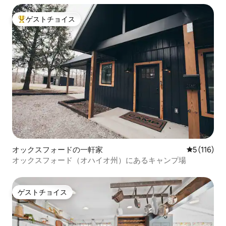
ゲストチョイス
大好評のゲストチョイスです。
オックスフォードの一軒家
レビュー1
5 (116)
オックスフォード（オハイオ州）にあるキャンプ場
ゲストチョイス
ゲストチョイス