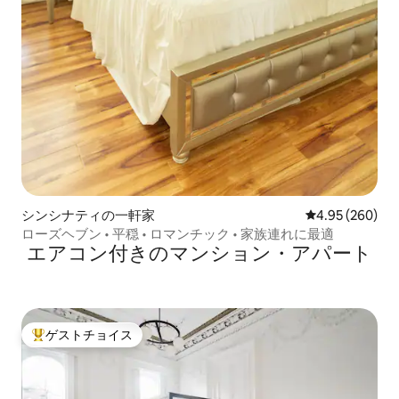
シンシナティの一軒家
レビュー260件
4.95 (260)
ローズヘブン • 平穏 • ロマンチック • 家族連れに最適
エアコン付きのマンション・アパート
ゲストチョイス
大好評のゲストチョイスです。