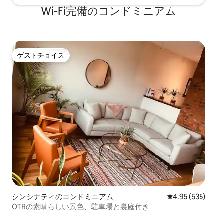
Wi-Fi完備のコンドミニアム
ゲストチョイス
ゲストチョイス
シンシナティのコンドミニアム
レビュー535件
4.95 (535)
OTRの素晴らしい景色、駐車場と裏庭付き