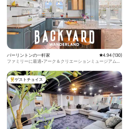
バーリントンの一軒家
レビュー130件
4.94 (130)
ファミリーに最適•アーク＆クリエーションミュージアムの
近く
ゲストチョイス
大好評のゲストチョイスです。