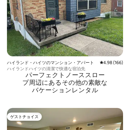
ハイランド・ハイツのマンション・アパート
レビュー166件
4.98 (166)
ハイランドハイツの清潔で快適な宿泊先
パーフェクトノーススロー
プ⁠周⁠辺⁠に⁠あ⁠るそ⁠の⁠他⁠の素⁠敵⁠な
バ⁠ケ⁠ー⁠シ⁠ョ⁠ン⁠レ⁠ン⁠タ⁠ル
ゲストチョイス
ゲストチョイス