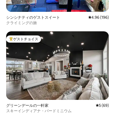
シンシナティのゲストスイート
レビュー196件
4.96 (196)
クライミングの旅
ゲストチョイス
大好評のゲストチョイスです。
グリーンデールの一軒家
レビュー6
5 (69)
スキーインディアナ・バードミニウム