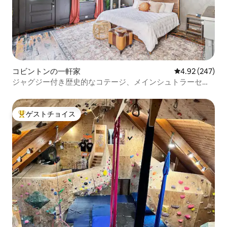
コビントンの一軒家
レビュー247件
4.92 (247)
ジャグジー付き歴史的なコテージ、メインシュトラーセま
で徒歩
ゲストチョイス
大好評のゲストチョイスです。