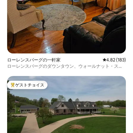
ローレンスバーグの一軒家
レビュー183件
4.82 (183)
ローレンスバーグのダウンタウン、ウォールナット・スト
リート - Heartbeat
ゲストチョイス
大好評のゲストチョイスです。