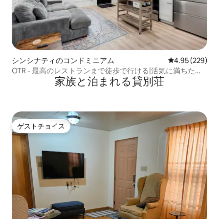
シンシナティのコンドミニアム
レビュー229件
4.95 (229)
OTR - 最高のレストランまで徒歩で行ける|活気に満ちた生
家族と泊まれる貸別荘
活
ゲストチョイス
ゲストチョイス