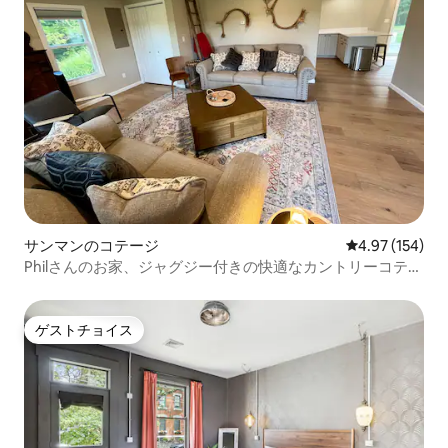
サンマンのコテージ
レビュー154件
4.97 (154)
Philさんのお家、ジャグジー付きの快適なカントリーコテー
ジ
ゲストチョイス
ゲストチョイス