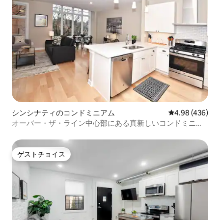
シンシナティのコンドミニアム
レビュー436件
4.98 (436)
オーバー・ザ・ライン中心部にある真新しいコンドミニア
ム、駐車場付き！
ゲストチョイス
ゲストチョイス