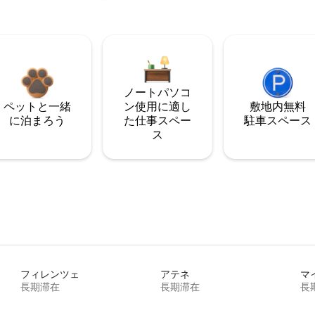
ノートパソコ
ペットと一緒
ン使用に適し
敷地内無料
に泊まろう
た仕事スペー
駐⁠車ス⁠ペ⁠ー⁠ス
ス
フィレンツェ
アテネ
マ
長期滞在
長期滞在
長