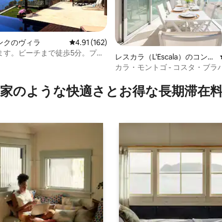
ンクのヴィラ
レビュー162件、5つ星中4.91つ星の平均評価
4.91 (162)
ます。ビーチまで徒歩5分。プー
レスカラ（L'Escala）のコンド
ミニアム
カラ・モントゴ - コスタ・ブラ
中4.97つ星の平均評価
ョン・ビュ・メール
家のような快⁠適⁠さ⁠とお⁠得⁠な長⁠期⁠滞⁠在料