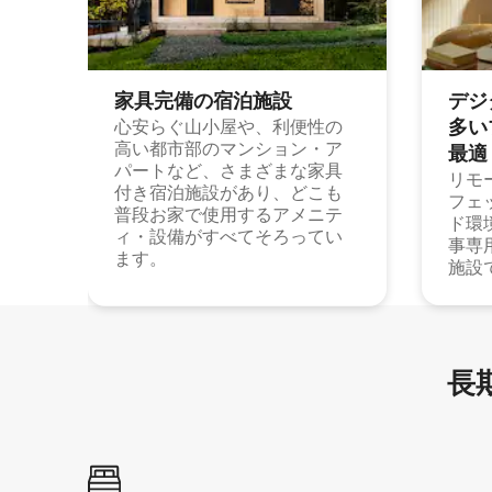
家具完備の宿⁠泊⁠施⁠設
デジ
多⁠いプ
心安らぐ山小屋や、利便性の
高い都市部のマンション・ア
最⁠適
パートなど、さまざまな家具
リモ
付き宿泊施設があり、どこも
フェ
普段お家で使用するアメニテ
ド環
ィ・設備がすべてそろってい
事専
ます。
施設
長期