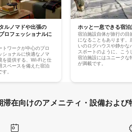
タルノマドや出⁠張⁠の
ホッと一⁠息⁠で⁠き⁠る宿⁠泊
⁠ロ⁠フ⁠ェ⁠ッ⁠シ⁠ョ⁠ナ⁠ル⁠に
宿泊施設自体が旅行の目
になることもあります。
いのログハウスや静かな
ートワークが中心のプロ
スボートのように、こう
ッショナルに快適なノマ
宿泊施設にはユニークな
境を提供する、Wi-Fiと仕
が満載です。
用スペースを備えた宿泊
です。
滞在向け⁠のア⁠メ⁠ニ⁠テ⁠ィ⁠・設⁠備⁠および