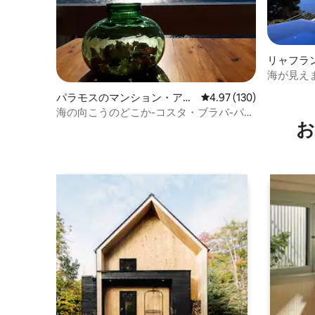
リャフラ
海が見え
ル。
パラモスのマンション・アパ
レビュー130件、5つ星
4.97 (130)
ート
海の向こうのどこか-コスタ・ブラバ-パラ
お
モス