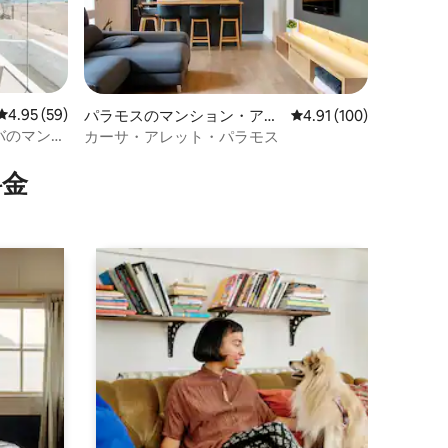
レビュー59件、5つ星中4.95つ星の平均評価
4.95 (59)
パラモスのマンション・アパ
レビュー100件、5つ星
4.91 (100)
ート
バのマンシ
カーサ・アレット・パラモス
⁠金