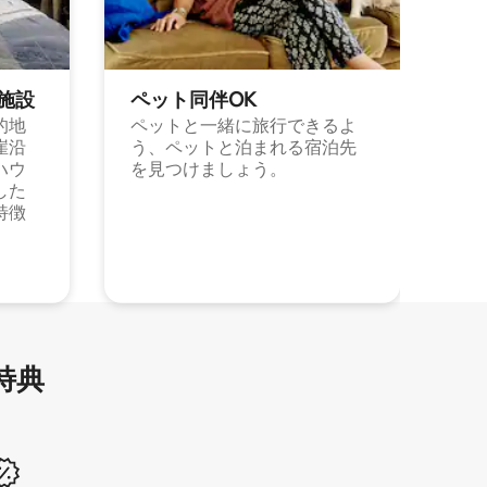
施⁠設
ペット同⁠伴OK
的地
ペットと一緒に旅行できるよ
崖沿
う、ペットと泊まれる宿泊先
ハウ
を見つけましょう。
した
特徴
特⁠典