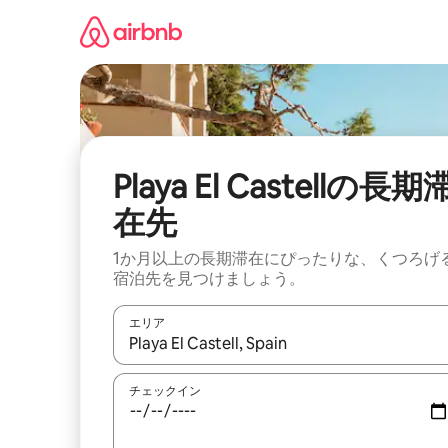
コ
ン
テ
ン
ツ
に
ス
キ
ッ
Playa El Castellの長期
プ
在先
1か月以上の長期滞在にぴったりな、くつろげ
宿泊先を見つけましょう。
エリア
検索結果が表示されたら、上下の矢印キーを使っ
チェックイン