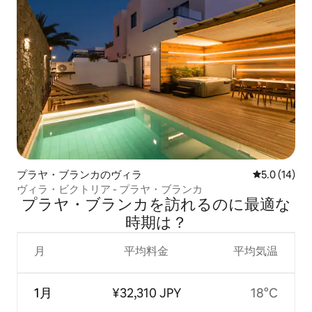
プラヤ・ブランカのヴィラ
レビュー14
5.0 (14)
ヴィラ・ビクトリア - プラヤ・ブランカ
プラヤ・ブランカを訪⁠れ⁠るの⁠に最⁠適⁠な
時⁠期⁠は⁠？
月
平均料金
平均気温
1月
¥32,310 JPY
18°C