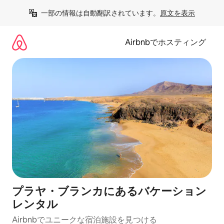
コ
一部の情報は自動翻訳されています。
原文を表示
ン
テ
ン
Airbnbでホスティング
ツ
に
ス
キ
ッ
プ
プラヤ・ブランカにあるバケーション
レンタル
Airbnbでユニークな宿泊施設を見つける