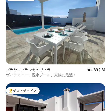
プラヤ・ブランカのヴィラ
レビュー18件
4.89 (18)
ヴィラアニー、温水プール、家族に最適！
ゲストチョイス
大好評のゲストチョイスです。