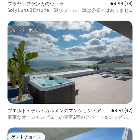
プラヤ・ブランカのヴィラ
レビュー73件
4.99 (73)
Sol y Luna 3 Ensuite、温水プール、車は必須ではありませ
ん
スーパーホスト
スーパーホスト
プエルト・デル・カルメンのマンション・アパ
レビュー47件
4.91 (47)
ート
豪華なオーシャンビューの寝室2室のアパート＆ジャグジ
ー、豪華な...
ゲストチョイス
ゲストチョイス