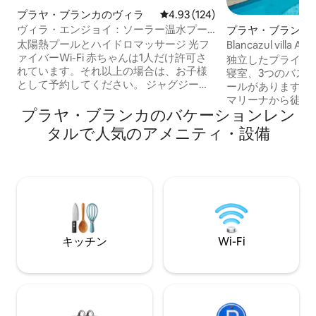
プラヤ・ブランカのヴィラ
レビュー124件、5つ星中4.93
4.93 (124)
ヴィラ・エンジョイ：ソーラー温水プー
プラヤ・ブランカ
ル＆素晴らしい庭
太陽熱プールとハイドロマッサージ 光フ
Blancazul villa Ana
ァイバーWi-Fi 赤ちゃんは1人だけ許可さ
独立したプライベ
れています。それ以上の場合は、お子様
寝室、3つのバス
として予約してください。 ジャグジー付
ールがあります。 マリーナ・ルビコン・
き大型太陽光温水プール（10m × 5m） 寝
マリーナから徒歩
室7部屋+浴室5部屋（本館内に寝室4部屋
プラヤ・ブランカのバケーションレン
す。 駐車場、サンルーム、Wi-Fi、バーベ
+浴室2部屋/別館：寝室3部屋、バスルー
キュー、卓球、各
タルで人気のアメニティ・設備
ム付き） ビリヤード台とダーツを備えた
ム、エアコン、暖房が
ゲームルーム1室 ガーデンパビリオン1つ
を持参する必要は
ボッチャコート1つ 子ども用の遊び場1つ
ご用意いたします
屋外バーベキューダイニングエリア 1200
ア、バーベキュー
m2の区画内に220 m2のリビングエリア
ャワー、プライベ
（別館を含む280 m2 ） 車の推奨
広々としたプライ
みください。 お客様のお越しをお待ちし
ております！
キッチン
Wi-Fi