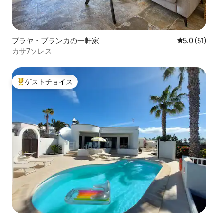
プラヤ・ブランカの一軒家
レビュー51
5.0 (51)
カサ7ソレス
ゲストチョイス
大好評のゲストチョイスです。