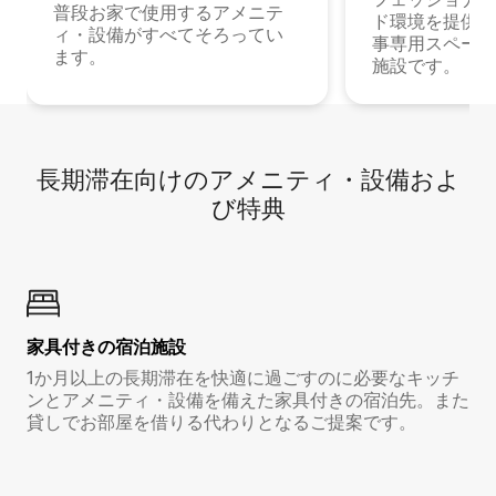
普段お家で使用するアメニテ
ド環境を提供する
ィ・設備がすべてそろってい
事専用スペース
ます。
施設です。
長期滞在向け⁠のア⁠メ⁠ニ⁠テ⁠ィ⁠・設⁠備⁠およ
び特⁠典
家具付き⁠の宿⁠泊⁠施⁠設
1か月以上の長期滞在を快適に過ごすのに必要なキッチ
ンとアメニティ・設備を備えた家具付きの宿泊先。また
貸しでお部屋を借りる代わりとなるご提案です。