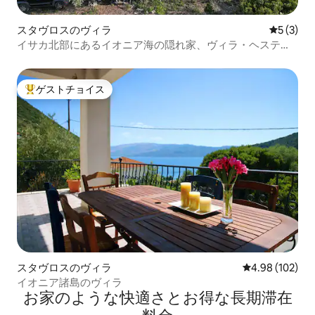
スタヴロスのヴィラ
レビュー
5 (3)
イサカ北部にあるイオニア海の隠れ家、ヴィラ・ヘスティ
ア
ゲストチョイス
大好評のゲストチョイスです。
スタヴロスのヴィラ
レビュー102件
4.98 (102)
イオニア諸島のヴィラ
お家のような快⁠適⁠さ⁠とお⁠得⁠な長⁠期⁠滞⁠在