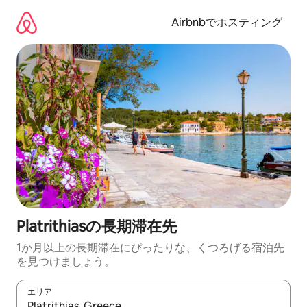
コ
ン
Airbnbでホスティング
テ
ン
ツ
に
ス
キ
ッ
プ
Platrithiasの長期滞在先
1か月以上の長期滞在にぴったりな、くつろげる宿泊先
を見つけましょう。
エリア
検索結果が表示されたら、上下の矢印キーを使って移動するか、