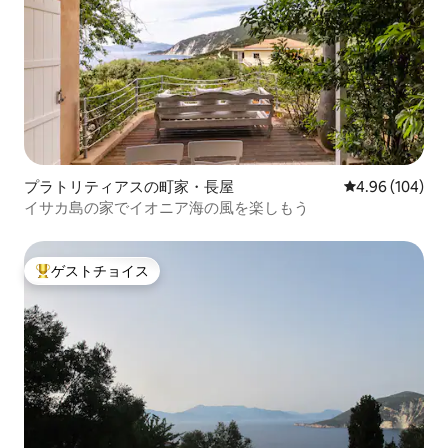
プラトリティアスの町家・長屋
レビュー104件
4.96 (104)
イサカ島の家でイオニア海の風を楽しもう
ゲストチョイス
大好評のゲストチョイスです。