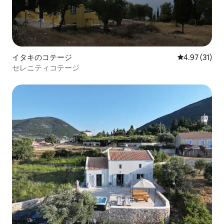
イタキのコテージ
レビュー31件
4.97 (31)
セレニティコテージ