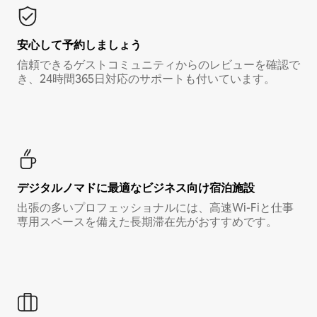
安心して予約しましょう
信頼できるゲストコミュニティからのレビューを確認で
き、24時間365日対応のサポートも付いています。
デジタルノマド⁠に最⁠適⁠なビ⁠ジ⁠ネ⁠ス⁠向⁠け宿⁠泊⁠施⁠設
出張の多いプロフェッショナルには、高速Wi-Fiと仕事
専用スペースを備えた長期滞在先がおすすめです。