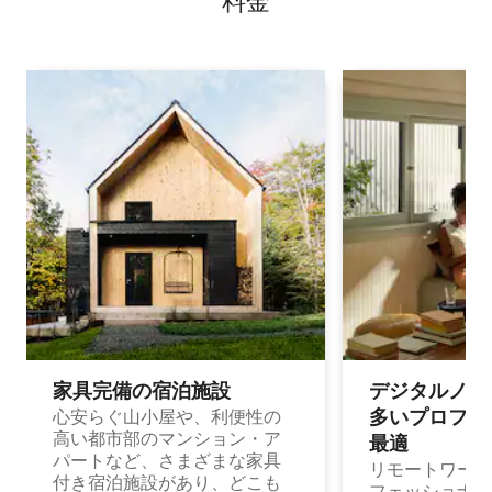
料⁠金
家具完備の宿⁠泊⁠施⁠設
デジタルノマド
多⁠いプ⁠ロ⁠フ⁠ェ⁠
心安らぐ山小屋や、利便性の
高い都市部のマンション・ア
最⁠適
パートなど、さまざまな家具
リモートワーク
付き宿泊施設があり、どこも
フェッショナル