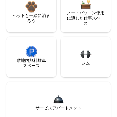
ノートパソコン使用
ペットと一緒に泊ま
に適した仕事スペー
ろう
ス
敷地内無料駐⁠車
ジム
ス⁠ペ⁠ー⁠ス
サービスアパートメント