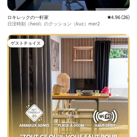
ロキレックの一軒家
レビュー26件
4.96 (26)
日没時刻（heol）のクッション（kuz）mer2
ゲストチョイス
ゲストチョイス