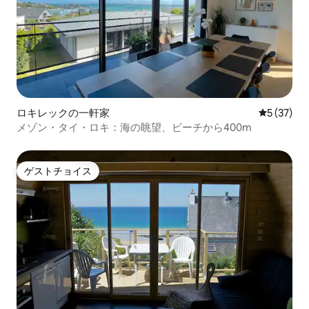
ロキレックの一軒家
レビュー3
5 (37)
メゾン・タイ・ロキ：海の眺望、ビーチから400m
ゲストチョイス
ゲストチョイス