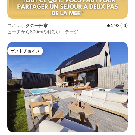
ロキレックの一軒家
レビュー14件
4.93 (14)
ビーチから600mの明るいコテージ
ゲストチョイス
ゲストチョイス