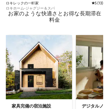
ロキレックの一軒家
レビュー1
5 (13)
ロキホーム-ジャグジー＆スパ
お家のような快⁠適⁠さ⁠とお⁠得⁠な長⁠期⁠滞⁠在
料⁠金
家具完備の宿⁠泊⁠施⁠設
デジタルノマド