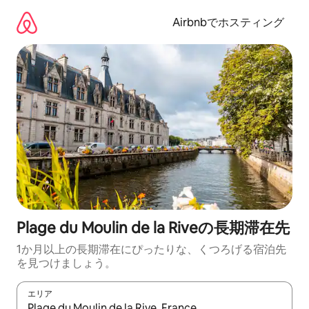
コ
ン
Airbnbでホスティング
テ
ン
ツ
に
ス
キ
ッ
プ
Plage du Moulin de la Riveの長期滞在先
1か月以上の長期滞在にぴったりな、くつろげる宿泊先
を見つけましょう。
エリア
検索結果が表示されたら、上下の矢印キーを使って移動するか、