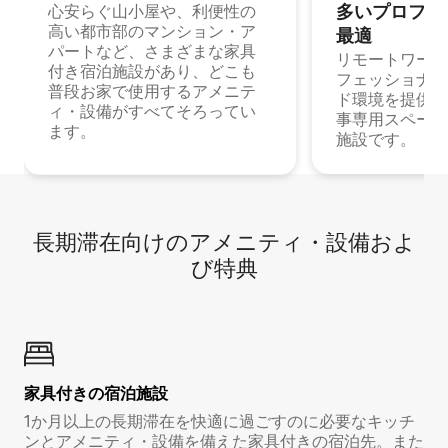
多⁠いプ⁠ロ⁠フ⁠ェ⁠
心安らぐ山小屋や、利便性の
高い都市部のマンション・ア
最⁠適
パートなど、さまざまな家具
リモートワーク
付き宿泊施設があり、どこも
フェッショナル
普段お家で使用するアメニテ
ド環境を提供する
ィ・設備がすべてそろってい
事専用スペース
ます。
施設です。
長期滞在向け⁠のア⁠メ⁠ニ⁠テ⁠ィ⁠・設⁠備⁠およ
び特⁠典
家具付き⁠の宿⁠泊⁠施⁠設
1か月以上の長期滞在を快適に過ごすのに必要なキッチ
ンとアメニティ・設備を備えた家具付きの宿泊先。また