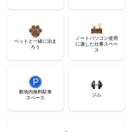
ノートパソコン使用
ペットと一緒に泊ま
に適した仕事スペー
ろう
ス
敷地内無料駐⁠車
ジム
ス⁠ペ⁠ー⁠ス