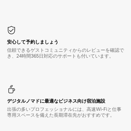
安心して予約しましょう
信頼できるゲストコミュニティからのレビューを確認で
き、24時間365日対応のサポートも付いています。
デジタルノマド⁠に最⁠適⁠なビ⁠ジ⁠ネ⁠ス⁠向⁠け宿⁠泊⁠施⁠設
出張の多いプロフェッショナルには、高速Wi-Fiと仕事
専用スペースを備えた長期滞在先がおすすめです。