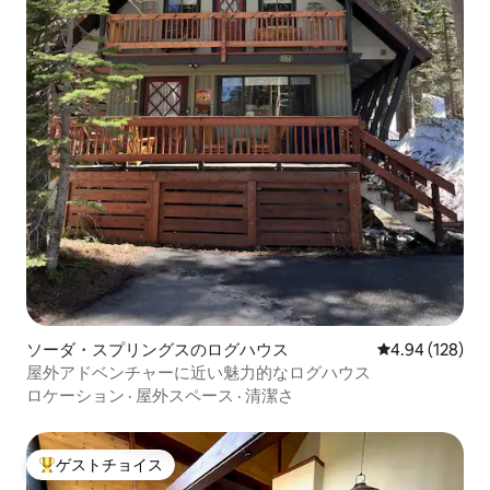
ソーダ・スプリングスのログハウス
レビュー128件
4.94 (128)
屋外アドベンチャーに近い魅力的なログハウス
ロケーション
·
屋外スペース
·
清潔さ
ゲストチョイス
大好評のゲストチョイスです。