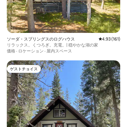
ソーダ・スプリングスのログハウス
レビュー161件
4.93 (161)
リラックス。くつろぎ。充電。| 穏やかな湖の家
価格
·
ロケーション
·
屋内スペース
ゲストチョイス
ゲストチョイス