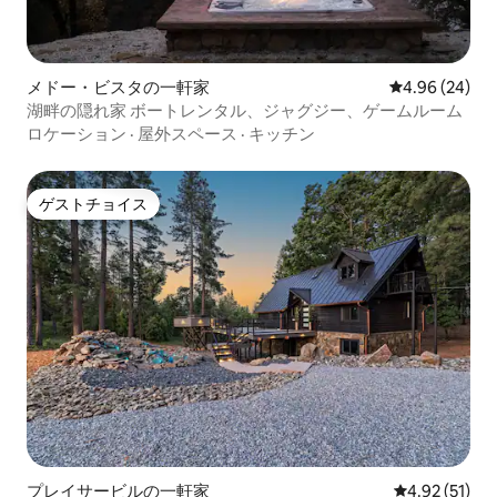
メドー・ビスタの一軒家
レビュー24件
4.96 (24)
湖畔の隠れ家 ボートレンタル、ジャグジー、ゲームルーム
ロケーション
·
屋外スペース
·
キッチン
ゲストチョイス
ゲストチョイス
プレイサービルの一軒家
レビュー51件
4.92 (51)