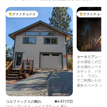
ゲストチョイス
ゲストチョイス
大好評のゲストチョイスです。
大好評のゲストチ
カーネリアン・ベ
ハウス
タホ湖近くの三角
タホ湖のノースショ
カヤック、パドル
ット、ワゴン、キ
でご利用いただけます 🏕 完全に
た3ベッドルーム
屋外スペース
·
価
フレーム Wolf Range + プレミアム家電 +
充実したスパイス
チン 屋外での食事とリラクゼーションの
コルファックスの離れ
レビュー172件、5つ星中4.97
4.97 (172)
ための🌲プライベー
ロリンズレイク・ハイドアウェイ 居心地