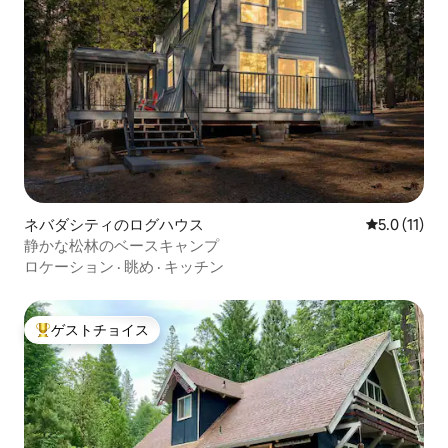
ネバダシティのログハウス
レビュー11
5.0 (11)
静かな松林のベースキャンプ
ロケーション
·
眺め
·
キッチン
ゲストチョイス
大好評のゲストチョイスです。