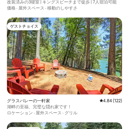
改装済みの3寝室 | キングスビーチまで徒歩 | 7人宿泊可能
価格
·
屋外スペース
·
移動のしやすさ
ゲストチョイス
ゲストチョイス
グラスバレーの一軒家
レビュー122件
4.84 (122)
湖畔の至福、完璧な隠れ家です！
ロケーション
·
屋外スペース
·
グリル