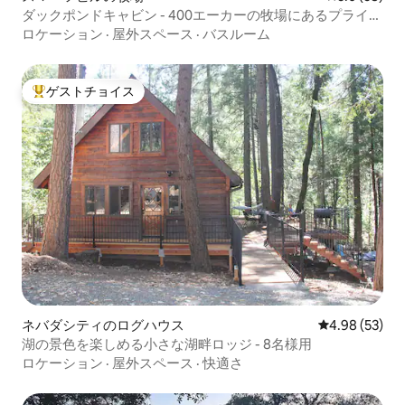
ダックポンドキャビン - 400エーカーの牧場にあるプライベ
ートキャビン
ロケーション
·
屋外スペース
·
バスルーム
ゲストチョイス
大好評のゲストチョイスです。
ネバダシティのログハウス
レビュー53件
4.98 (53)
湖の景色を楽しめる小さな湖畔ロッジ - 8名様用
ロケーション
·
屋外スペース
·
快適さ