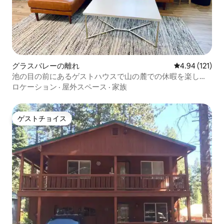
グラスバレーの離れ
レビュー121件
4.94 (121)
池の目の前にあるゲストハウスで山の麓での休暇を楽しも
う
ロケーション
·
屋外スペース
·
家族
ゲストチョイス
ゲストチョイス