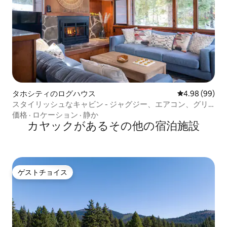
タホシティのログハウス
レビュー99件
4.98 (99)
スタイリッシュなキャビン - ジャグジー、エアコン、グリ
ル、湖と町の近く
価格
·
ロケーション
·
静か
カヤックがあるその他の宿泊施設
ゲストチョイス
ゲストチョイス