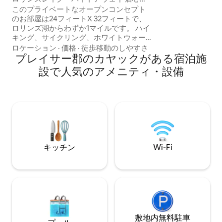
いタホの夜のため
の良いオープンコンセプト
このプライベートなオープンコンセプト
🔥良いリビングエリア パリセ
のお部屋は24フィートX 32フィートで、
ホ、アルパイン・
ロリンズ湖からわずか1マイルです。 ハイ
ーまで🎿11マイル 忘れられないタホの夏
キング、サイクリング、ホワイトウォー
の休暇を今すぐ予
ターリバースポーツ、スノースキーがす
ロケーション
·
価格
·
徒歩移動のしやすさ
べて車ですぐの場所にあります。 パティ
プレイサー郡のカヤックがある宿泊施
オでリラックスしたり、100インチのプロ
設で人気のアメニティ・設備
ジェクションテレビで映画を観たりして
お楽しみください。 ビリヤードをした
り、ボウフレックスでトレーニングした
り、本を読んでくつろいだりしてくださ
い。 ご自身でお料理をしたり、パティオ
でバーベキューをしたり、地元のフェア
を楽しんだりできます。 リラックスした
い場合でも、旅の途中で休憩したい場合
キッチン
Wi-Fi
でも、清潔で快適な空間をお楽しみいた
だけると思います。
敷地内無料駐⁠車