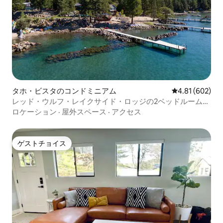
タホ・ビスタのコンドミニアム
レビュー602件
4.81 (602)
レッド・ウルフ・レイクサイド・ロッジの2ベッドルームコ
ンドミニアム
ロケーション
·
屋外スペース
·
アクセス
ゲストチョイス
ゲストチョイス