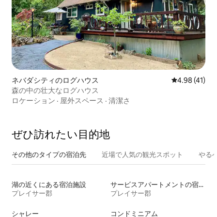
ネバダシティのログハウス
レビュー41件
4.98 (41)
森の中の壮大なログハウス
ロケーション
·
屋外スペース
·
清潔さ
ぜひ訪⁠れ⁠た⁠い目⁠的⁠地
その他のタ⁠イ⁠プ⁠の宿⁠泊⁠先
近場で人気の観光スポット
やる
湖の近くにある宿泊施設
サービスアパートメントの宿泊施設
プレイサー郡
プレイサー郡
シャレー
コンドミニアム