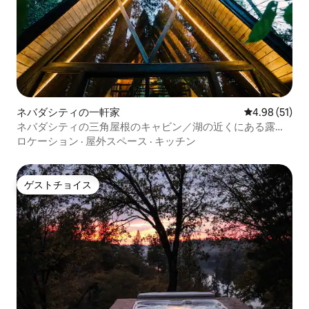
ネバダシティの一軒家
レビュー51件
4.98 (51)
ネバダシティの三角屋根のキャビン／湖の近くにある露天
風呂
ロケーション
·
屋外スペース
·
キッチン
ゲストチョイス
ゲストチョイス