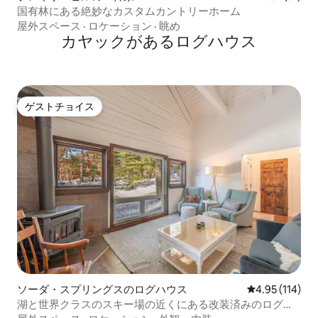
国有林にある絶妙なカスタムカントリーホーム
屋外スペース
·
ロケーション
·
眺め
カヤックがあるログハウス
ゲストチョイス
ゲストチョイス
ソーダ・スプリングスのログハウス
レビュー114件
4.95 (114)
湖と世界クラスのスキー場の近くにある改装済みのログハ
ウス