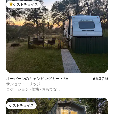
ゲストチョイス
大好評のゲストチョイスです。
オーバーンのキャンピングカー・RV
レビュー15
5.0 (15)
サンセット・リッジ
ロケーション
·
価格
·
おもてなし
ゲストチョイス
ゲストチョイス