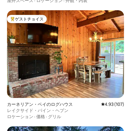
屋外スペース
·
ロケーション
·
外観・内装
ゲストチョイス
大好評のゲストチョイスです。
カーネリアン・ベイのログハウス
レビュー107件
4.93 (107)
レイクサイド・パイン・ヘブン
ロケーション
·
価格
·
グリル