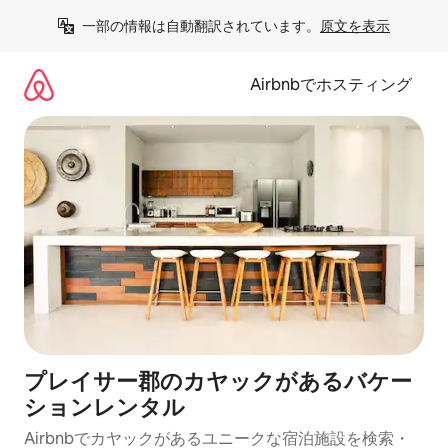
コ
一部の情報は自動翻訳されています。
原文を表示
ン
テ
ン
Airbnbでホスティング
ツ
に
ス
キ
ッ
プ
プレイサー郡のカヤックがあるバケー
ションレンタル
Airbnbでカヤックがあるユニークな宿泊施設を検索・