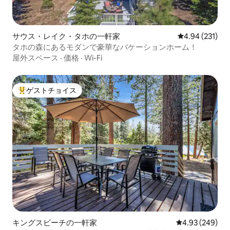
サウス・レイク・タホの一軒家
レビュー231件
4.94 (231)
タホの森にあるモダンで豪華なバケーションホーム！
屋外スペース
·
価格
·
Wi-Fi
ゲストチョイス
大好評のゲストチョイスです。
キングスビーチの一軒家
レビュー249件
4.93 (249)