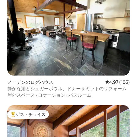
ノーデンのログハウス
レビュー106件
4.97 (106)
静かな湖とシュガーボウル、ドナーサミットのリフォーム
屋外スペース
·
ロケーション
·
バスルーム
ゲストチョイス
大好評のゲストチョイスです。