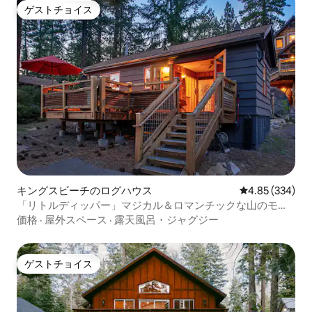
ゲストチョイス
ゲストチョイス
キングスビーチのログハウス
レビュー334件
4.85 (334)
「リトルディッパー」マジカル＆ロマンチックな山のモダ
ンな家
価格
·
屋外スペース
·
露天風呂・ジャグジー
ゲストチョイス
ゲストチョイス