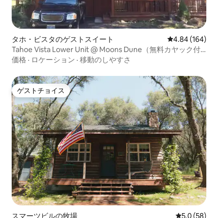
タホ・ビスタのゲストスイート
レビュー164件
4.84 (164)
Tahoe Vista Lower Unit @ Moons Dune（無料カヤック付
き）
価格
·
ロケーション
·
移動のしやすさ
ゲストチョイス
ゲストチョイス
スマーツビルの牧場
レビュー58
5.0 (58)