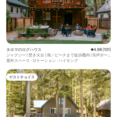
タホマのログハウス
レビュー101件
4.98 (101)
ジャグジー | 焚き火台 | 湖／ビーチまで徒歩圏内 | SUPボー
ド
屋外スペース
·
ロケーション
·
ハイキング
ゲストチョイス
ゲストチョイス