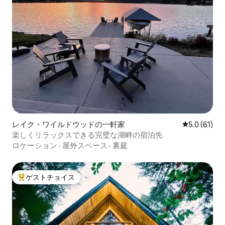
レイク・ワイルドウッドの一軒家
レビュー61
5.0 (61)
楽しくリラックスできる完璧な湖畔の宿泊先
ロケーション
·
屋外スペース
·
裏庭
ゲストチョイス
大好評のゲストチョイスです。