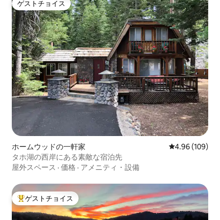
ゲストチョイス
ゲストチョイス
ホームウッドの一軒家
レビュー109件
4.96 (109)
タホ湖の西岸にある素敵な宿泊先
屋外スペース
·
価格
·
アメニティ・設備
ゲストチョイス
大好評のゲストチョイスです。