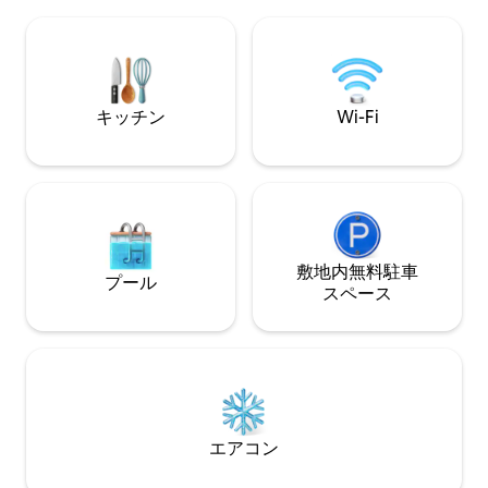
す！
中型犬1匹まで同伴可能です。攻撃的な犬
種は禁止です。ワクチン接種の記録を毎
日持参してください。
キッチン
Wi-Fi
敷地内無料駐⁠車
プール
ス⁠ペ⁠ー⁠ス
エアコン