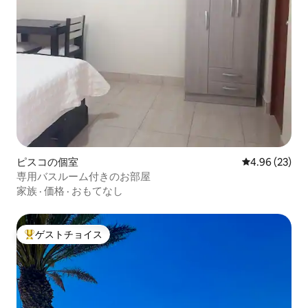
ピスコの個室
レビュー23件
4.96 (23)
専用バスルーム付きのお部屋
家族
·
価格
·
おもてなし
ゲストチョイス
大好評のゲストチョイスです。