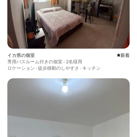
イカ県の個室
新しい宿
新着
専用バスルーム付きの個室 - 2名様用
ロケーション
·
徒歩移動のしやすさ
·
キッチン