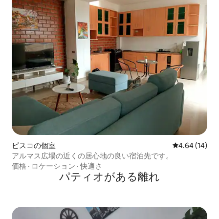
ピスコの個室
レビュー14件
4.64 (14)
アルマス広場の近くの居心地の良い宿泊先です。
価格
·
ロケーション
·
快適さ
パティオがある離れ