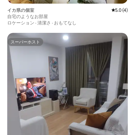
イカ県の個室
レビュー4
5.0 (4)
自宅のようなお部屋
ロケーション
·
清潔さ
·
おもてなし
スーパーホスト
スーパーホスト