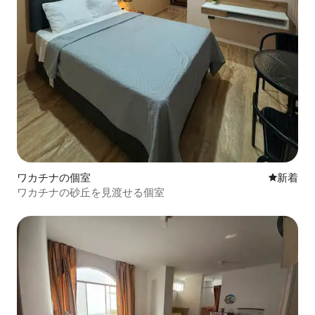
ワカチナの個室
新しい宿
新着
ワカチナの砂丘を見渡せる個室