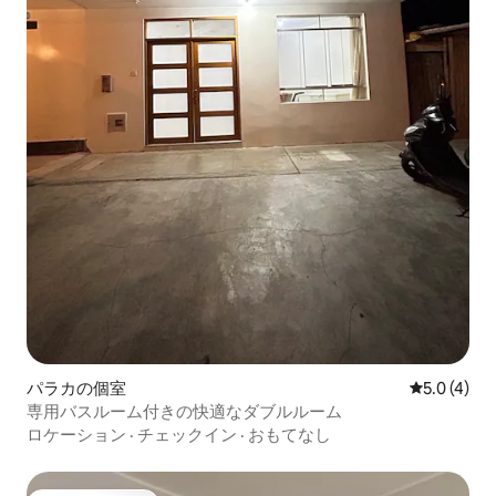
パラカの個室
レビュー4
5.0 (4)
専用バスルーム付きの快適なダブルルーム
ロケーション
·
チェックイン
·
おもてなし