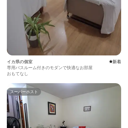
イカ県の個室
新しい宿
新着
専用バスルーム付きのモダンで快適なお部屋
おもてなし
スーパーホスト
スーパーホスト