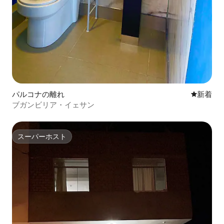
パルコナの離れ
新しい宿
新着
ブガンビリア・イェサン
スーパーホスト
スーパーホスト