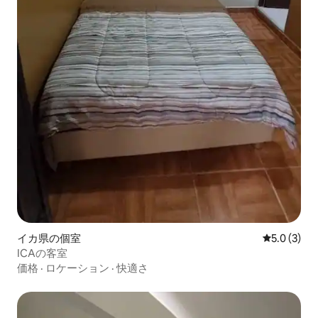
イカ県の個室
レビュー3
5.0 (3)
ICAの客室
価格
·
ロケーション
·
快適さ