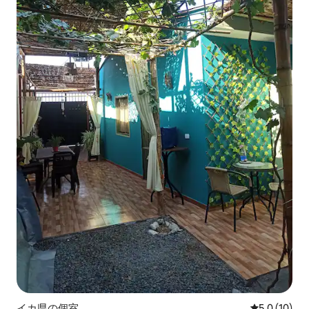
イカ県の個室
レビュー10
5.0 (10)