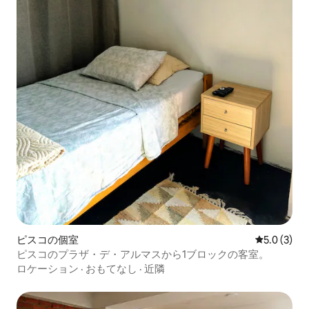
ピスコの個室
レビュー3
5.0 (3)
ピスコのプラザ・デ・アルマスから1ブロックの客室。
ロケーション
·
おもてなし
·
近隣