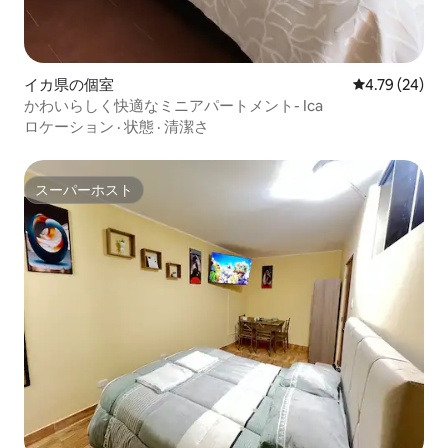
イカ県の個室
レビュー24件
4.79 (24)
かわいらしく快適なミニアパートメント- Ica
ロケーション
·
状態
·
清潔さ
スーパーホスト
スーパーホスト