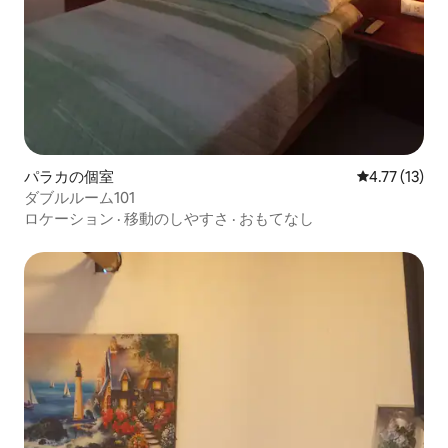
パラカの個室
レビュー13件
4.77 (13)
ダブルルーム101
ロケーション
·
移動のしやすさ
·
おもてなし