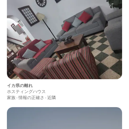
イカ県の離れ
ホスティングハウス
家族
·
情報の正確さ
·
近隣