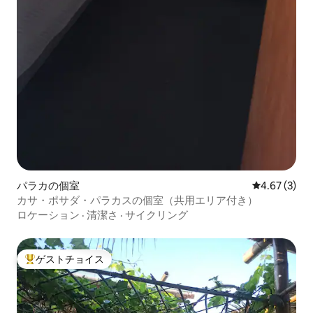
パラカの個室
レビュー3件
4.67 (3)
カサ・ポサダ・パラカスの個室（共用エリア付き）
ロケーション
·
清潔さ
·
サイクリング
ゲストチョイス
大好評のゲストチョイスです。