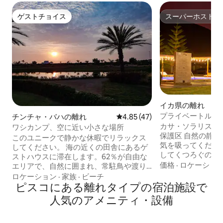
ゲストチョイス
スーパーホスト
ゲストチョイス
スーパーホスト
イカ県の離れ
プライベートルーム 
チンチャ・バハの離れ
レビュー47件、5つ星中4.85
4.85 (47)
ーンベッド1台
カサ・ソラリスへ
ワシカンプ、空に近い小さな場所
保護区 自然の静けさを楽しみ、新鮮な空
このユニークで静かな休暇でリラックス
気を吸ってくださ
してください。 海の近くの田舎にあるゲ
してくつろぐのに最
ストハウスに滞在します。62％が自由な
の入り口に位置し
価格
·
ロケーショ
エリアで、自然に囲まれ、常駐鳥や渡り
最高の典型的なレ
鳥のいるラグーンがあります。数メート
ロケーション
·
家族
·
ビーチ
トに近いです。 北 ドロメダリオスまで25
ル（徒歩約4分）徒歩で約4分）2 km以上
ピスコにある離れタイプの宿泊施設で
分 パラカスまで45分 南 イカのプラザ・
の美しいビーチがあり、24時間365日警
人気のアメニティ・設備
デ・アルマスまで15分 ワカチナま
備されています。 クラブハウスには、プ
イカの永遠の太陽
ール、子供向けの遊び場、スポーツコー
験をしてください
トがあります。最大25キロの小型または