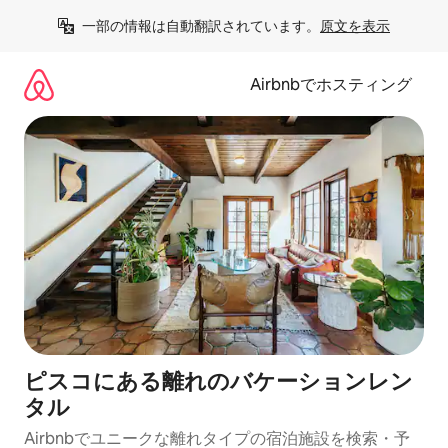
コ
一部の情報は自動翻訳されています。
原文を表示
ン
テ
ン
Airbnbでホスティング
ツ
に
ス
キ
ッ
プ
ピスコにある離れのバケーションレン
タル
Airbnbでユニークな離れタイプの宿泊施設を検索・予