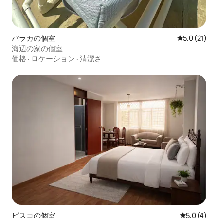
パラカの個室
レビュー21
5.0 (21)
海辺の家の個室
価格
·
ロケーション
·
清潔さ
ピスコの個室
レビュー4
5.0 (4)