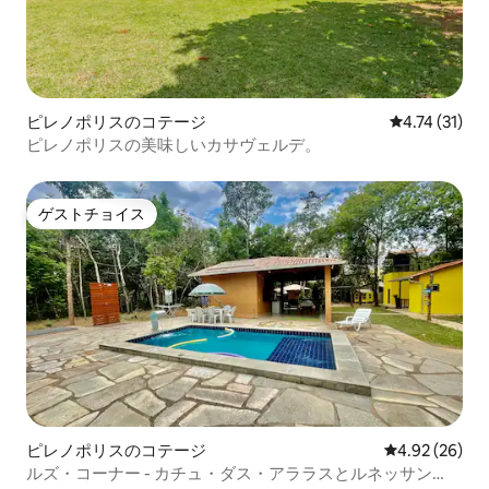
ピレノポリスのコテージ
レビュー31件
4.74 (31)
ピレノポリスの美味しいカサヴェルデ。
ゲストチョイス
ゲストチョイス
ピレノポリスのコテージ
レビュー26件
4.92 (26)
ルズ・コーナー - カチュ・ダス・アララスとルネッサン