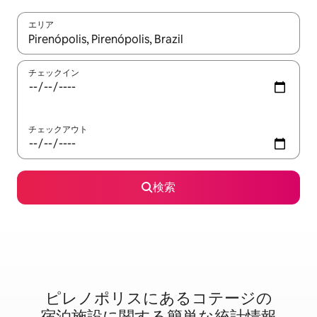
エリア
検索結果が表示されたら、上下の矢印キーを使って移動するか、
チェックイン
チェックアウト
検索
ピレノポリスに⁠あ⁠るコ⁠テ⁠ー⁠ジ⁠の
宿⁠泊⁠施⁠設⁠に関⁠す⁠る簡⁠単⁠な統⁠計⁠情⁠報