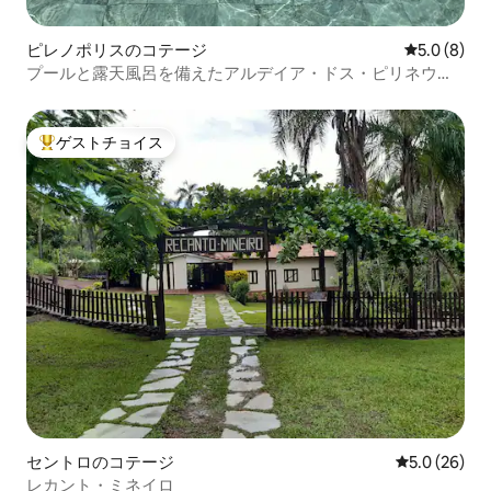
ピレノポリスのコテージ
レビュー8
5.0 (8)
プールと露天風呂を備えたアルデイア・ドス・ピリネウス
農園
ゲストチョイス
大好評のゲストチョイスです。
セントロのコテージ
レビュー26
5.0 (26)
レカント・ミネイロ