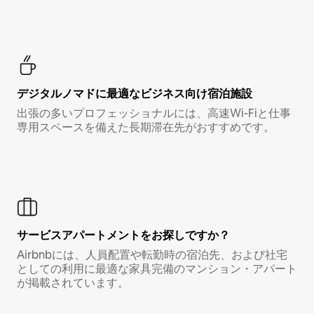
デジタルノマド⁠に最⁠適⁠なビ⁠ジ⁠ネ⁠ス⁠向⁠け宿⁠泊⁠施⁠設
出張の多いプロフェッショナルには、高速Wi-Fiと仕事
専用スペースを備えた長期滞在先がおすすめです。
サービスアパートメントをお探しですか？
Airbnbには、人員配置や転勤時の宿泊先、および社宅
としての利用に最適な家具完備のマンション・アパート
が掲載されています。