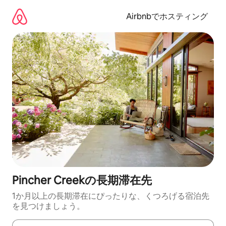
コ
ン
Airbnbでホスティング
テ
ン
ツ
に
ス
キ
ッ
プ
Pincher Creekの長期滞在先
1か月以上の長期滞在にぴったりな、くつろげる宿泊先
を見つけましょう。