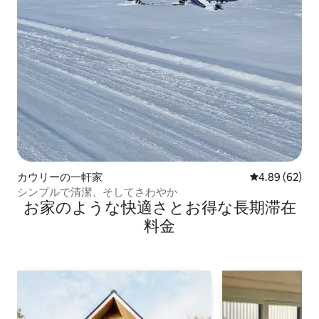
カウリーの一軒家
レビュー62件
4.89 (62)
シンプルで清潔、そしてさわやか
お家のような快⁠適⁠さ⁠とお⁠得⁠な長⁠期⁠滞⁠在
料⁠金