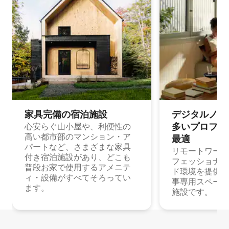
家具完備の宿⁠泊⁠施⁠設
デジタルノマド
多⁠いプ⁠ロ⁠フ⁠ェ⁠
心安らぐ山小屋や、利便性の
高い都市部のマンション・ア
最⁠適
パートなど、さまざまな家具
リモートワーク
付き宿泊施設があり、どこも
フェッショナル
普段お家で使用するアメニテ
ド環境を提供する
ィ・設備がすべてそろってい
事専用スペース
ます。
施設です。