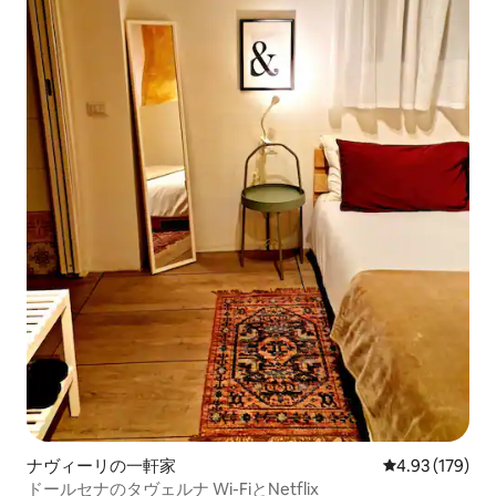
ナヴィーリの一軒家
レビュー179件
4.93 (179)
ドールセナのタヴェルナ Wi-FiとNetflix