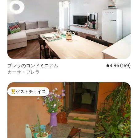
ブレラのコンドミニアム
レビュー169件
4.96 (169)
カーサ・ブレラ
ゲストチョイス
大好評のゲストチョイスです。