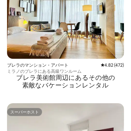
ブレラのマンション・アパート
レビュー472件
4.82 (472)
ミラノのブレラにある高級ワンルーム
ブレラ美術館⁠周⁠辺⁠に⁠あ⁠るそ⁠の⁠他⁠の
素⁠敵⁠なバ⁠ケ⁠ー⁠シ⁠ョ⁠ン⁠レ⁠ン⁠タ⁠ル
スーパーホスト
スーパーホスト