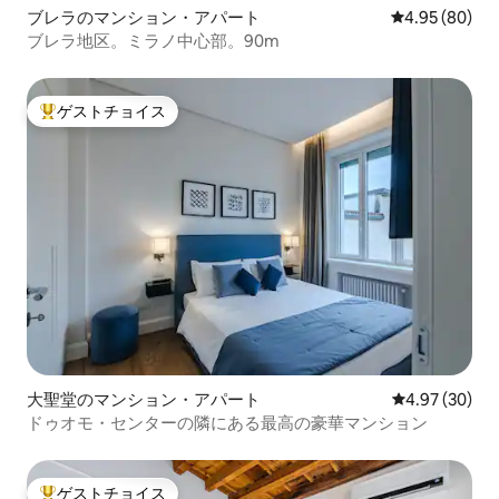
ブレラのマンション・アパート
レビュー80件
4.95 (80)
ブレラ地区。ミラノ中心部。90m
ゲストチョイス
大好評のゲストチョイスです。
大聖堂のマンション・アパート
レビュー30件
4.97 (30)
ドゥオモ・センターの隣にある最高の豪華マンション
ゲストチョイス