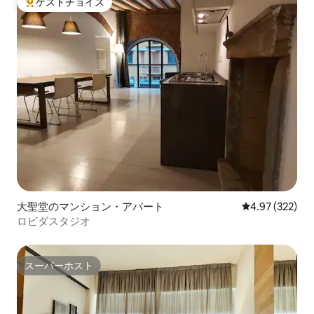
ゲストチョイス
大好評のゲストチョイスです。
大聖堂のマンション・アパート
レビュー322件
4.97 (322)
ロビダスタジオ
スーパーホスト
スーパーホスト