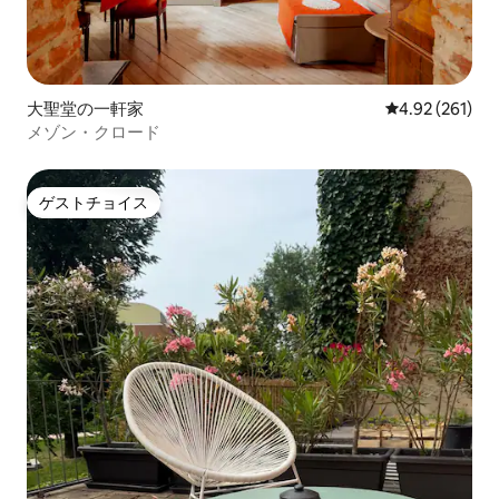
大聖堂の一軒家
レビュー261件
4.92 (261)
メゾン・クロード
ゲストチョイス
ゲストチョイス