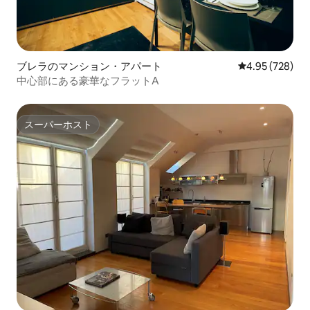
ブレラのマンション・アパート
レビュー728件
4.95 (728)
中心部にある豪華なフラットA
スーパーホスト
スーパーホスト