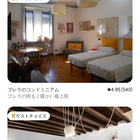
大好評のゲストチョイスです。
ブレラのコンドミニアム
レビュー540件
4.95 (540)
ブレラの明るく暖かい最上階
ゲストチョイス
大好評のゲストチョイスです。