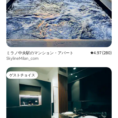
ミラノ中央駅のマンション・アパート
レビュー280件
4.97 (280)
SkylineMilan_com
ゲストチョイス
ゲストチョイス