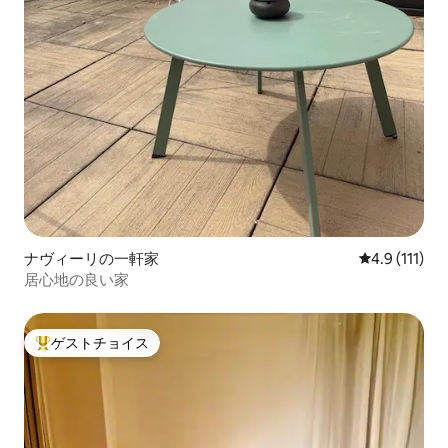
ナヴィーリの一軒家
レビュー111
4.9 (111)
居心地の良い家
ゲストチョイス
大好評のゲストチョイスです。