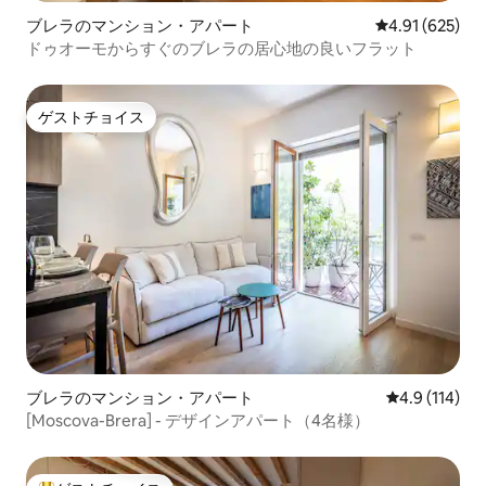
ブレラのマンション・アパート
レビュー625件
4.91 (625)
ドゥオーモからすぐのブレラの居心地の良いフラット
ゲストチョイス
ゲストチョイス
ブレラのマンション・アパート
レビュー114
4.9 (114)
[Moscova-Brera] - デザインアパート（4名様）