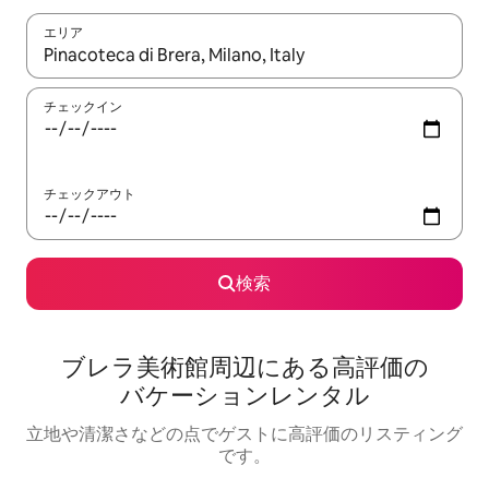
エリア
検索結果が表示されたら、上下の矢印キーを使って移動するか、
チェックイン
チェックアウト
検索
ブレラ美術館⁠周⁠辺⁠に⁠あ⁠る高⁠評⁠価⁠の
バ⁠ケ⁠ー⁠シ⁠ョ⁠ン⁠レ⁠ン⁠タ⁠ル
立地や清潔さなどの点でゲストに高評価のリスティング
です。