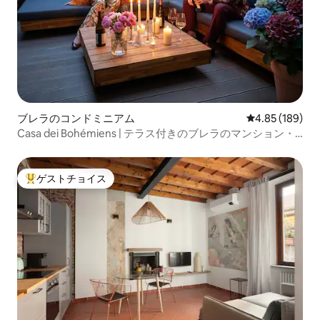
ブレラのコンドミニアム
レビュー189件
4.85 (189)
Casa dei Bohémiens | テラス付きのブレラのマンション・
アパート
ゲストチョイス
大好評のゲストチョイスです。