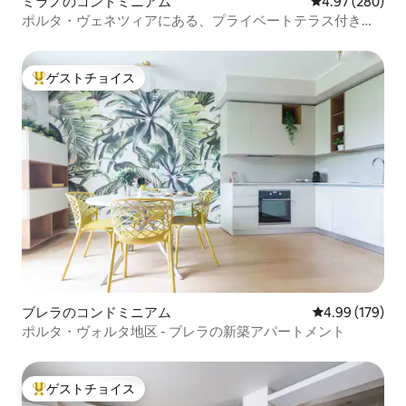
ミラノのコンドミニアム
レビュー280件
4.97 (280)
ポルタ・ヴェネツィアにある、プライベートテラス付きの
エレガントな宿泊施設
ゲストチョイス
大好評のゲストチョイスです。
ブレラのコンドミニアム
レビュー179件
4.99 (179)
ポルタ・ヴォルタ地区 - ブレラの新築アパートメント
ゲストチョイス
大好評のゲストチョイスです。