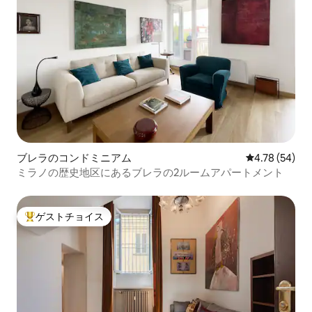
ブレラのコンドミニアム
レビュー54件
4.78 (54)
ミラノの歴史地区にあるブレラの2ルームアパートメント
ゲストチョイス
大好評のゲストチョイスです。