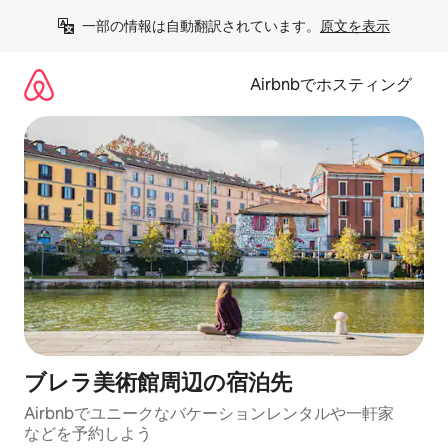
コ
一部の情報は自動翻訳されています。
原文を表示
ン
テ
ン
Airbnbでホスティング
ツ
に
ス
キ
ッ
プ
ブレラ美術館⁠周⁠辺⁠の宿⁠泊⁠先
Airbnbでユニークなバ⁠ケ⁠ー⁠シ⁠ョ⁠ンレ⁠ン⁠タ⁠ルや一⁠軒⁠家
な⁠ど⁠を予⁠約⁠し⁠よ⁠う