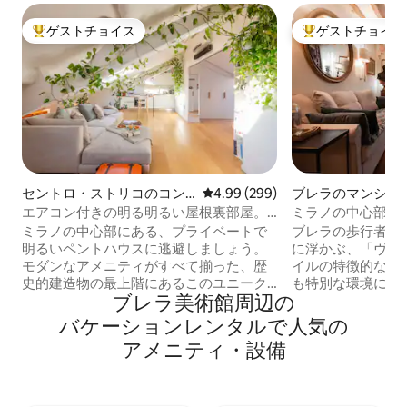
ゲストチョイス
ゲストチョイス
大好評のゲストチョイスです。
大好評のゲストチ
セントロ・ストリコのコン
レビュー299件、5つ星中4.99
4.99 (299)
ブレラのマンショ
ドミニアム
ト
エアコン付きの明る明るい屋根裏部屋。
ミラノの中心部に
中心部に位置し、静かです。
なブレラ
ミラノの中心部にある、プライベートで
ブレラの歩行者地
明るいペントハウスに逃避しましょう。
に浮かぶ、「ヴェ
モダンなアメニティがすべて揃った、歴
イルの特徴的な手
史的建造物の最上階にあるこのユニーク
も特別な環境にあ
ブレラ美術館⁠周⁠辺⁠の
なロフトは、街の中心部にある2人分の静
たばかりの65平
かな隠れ家的なお部屋です。 設備の整っ
ントは、細部に渡
バ⁠ケ⁠ー⁠シ⁠ョ⁠ン⁠レ⁠ン⁠タ⁠ル⁠で人⁠気⁠の
たキッチン、専用のテーブル／ワークス
る家具が揃ってい
ア⁠メ⁠ニ⁠テ⁠ィ⁠・⁠設⁠備
ペース、Sonosオーディオを備えたホー
（160x200）
ムシアターシステム、Daikinエアコン2台
キッチン、素敵な
が備わっています。 カドルナ駅から徒歩
室があります。ブ
わずか2分の場所にあり、ドゥオモとスフ
囲まれたバルコニ