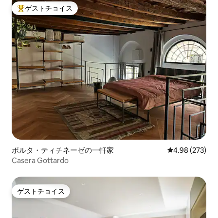
ゲストチョイス
大好評のゲストチョイスです。
ポルタ・ティチネーゼの一軒家
レビュー273件
4.98 (273)
Casera Gottardo
ゲストチョイス
ゲストチョイス