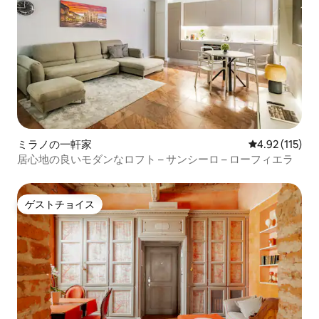
ミラノの一軒家
レビュー115
4.92 (115)
居心地の良いモダンなロフト – サンシーロ – ローフィエラ
ゲストチョイス
ゲストチョイス