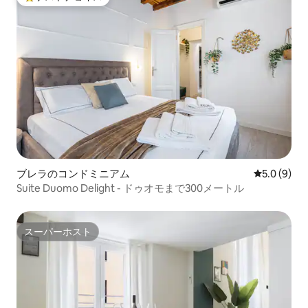
大好評のゲストチョイスです。
ブレラのコンドミニアム
レビュー9
5.0 (9)
Suite Duomo Delight - ドゥオモまで300メートル
スーパーホスト
スーパーホスト