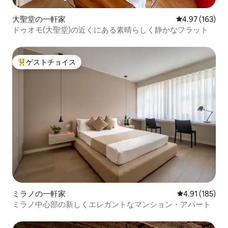
大聖堂の一軒家
レビュー163件
4.97 (163)
ドゥオモ(大聖堂)の近くにある素晴らしく静かなフラット
ゲストチョイス
大好評のゲストチョイスです。
ミラノの一軒家
レビュー185件
4.91 (185)
ミラノ中心部の新しくエレガントなマンション・アパート