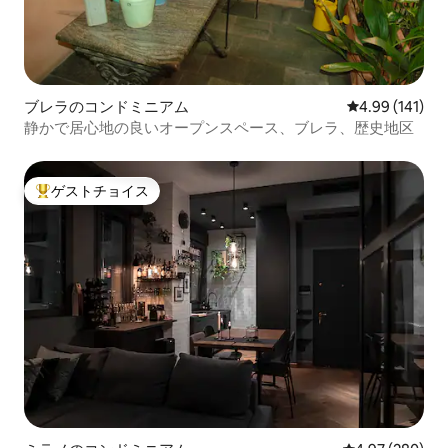
ブレラのコンドミニアム
レビュー141件
4.99 (141)
静かで居心地の良いオープンスペース、ブレラ、歴史地区
ゲストチョイス
大好評のゲストチョイスです。