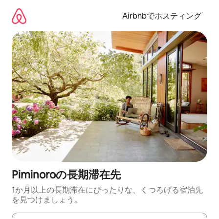
コ
ン
Airbnbでホスティング
テ
ン
ツ
に
ス
キ
ッ
プ
Piminoroの長期滞在先
1か月以上の長期滞在にぴったりな、くつろげる宿泊先
を見つけましょう。