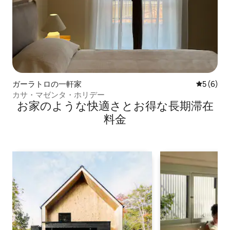
ガーラトロの一軒家
レビュー
5 (6)
カサ・マゼンタ・ホリデー
お家のような快⁠適⁠さ⁠とお⁠得⁠な長⁠期⁠滞⁠在
料⁠金