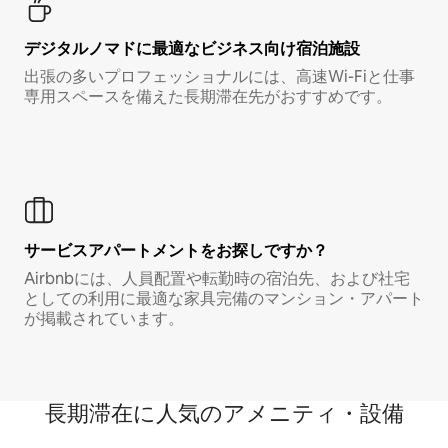
デジタルノマド⁠に最⁠適⁠なビ⁠ジ⁠ネ⁠ス⁠向⁠け宿⁠泊⁠施⁠設
出張の多いプロフェッショナルには、高速Wi-Fiと仕事
専用スペースを備えた長期滞在先がおすすめです。
サービスアパートメントをお探しですか？
Airbnbには、人員配置や転勤時の宿泊先、および社宅
としての利用に最適な家具完備のマンション・アパート
が掲載されています。
長期滞在に人気のアメニティ・設備