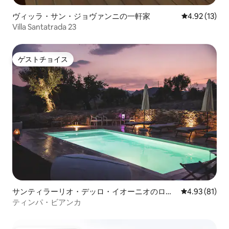
ヴィッラ・サン・ジョヴァンニの一軒家
レビュー13件
4.92 (13)
Villa Santatrada 23
ゲストチョイス
ゲストチョイス
サンティラーリオ・デッロ・イオーニオのロフ
レビュー81件
4.93 (81)
ト
ティンパ・ビアンカ