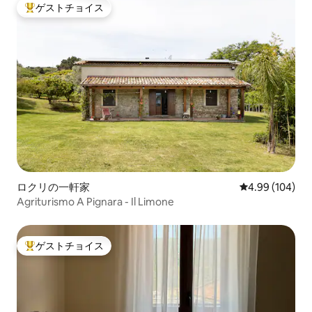
ゲストチョイス
大好評のゲストチョイスです。
ロクリの一軒家
レビュー104件
4.99 (104)
Agriturismo A Pignara - Il Limone
ゲストチョイス
大好評のゲストチョイスです。