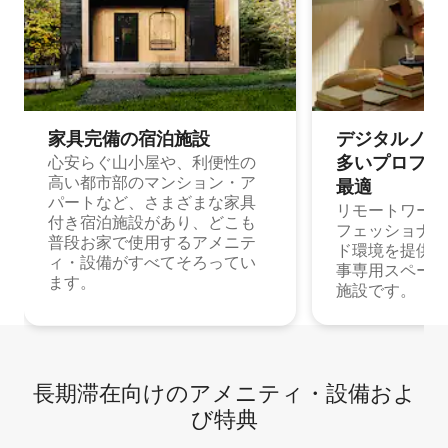
家具完備の宿⁠泊⁠施⁠設
デジタルノマド
多⁠いプ⁠ロ⁠フ⁠ェ⁠
心安らぐ山小屋や、利便性の
高い都市部のマンション・ア
最⁠適
パートなど、さまざまな家具
リモートワーク
付き宿泊施設があり、どこも
フェッショナル
普段お家で使用するアメニテ
ド環境を提供する
ィ・設備がすべてそろってい
事専用スペース
ます。
施設です。
長期滞在向け⁠のア⁠メ⁠ニ⁠テ⁠ィ⁠・設⁠備⁠およ
び特⁠典