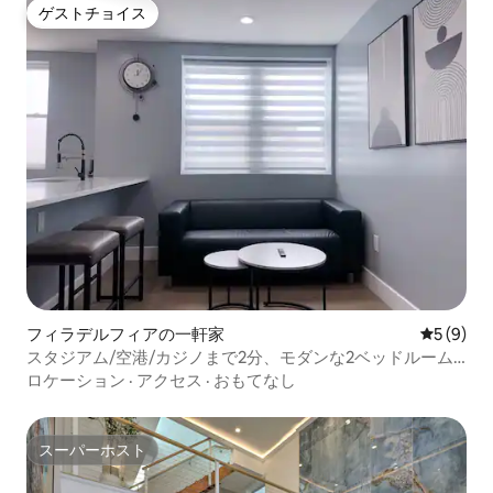
ゲストチョイス
ゲストチョイス
フィラデルフィアの一軒家
レビュー
5 (9)
スタジアム/空港/カジノまで2分、モダンな2ベッドルーム
のユニットB
ロケーション
·
アクセス
·
おもてなし
スーパーホスト
スーパーホスト