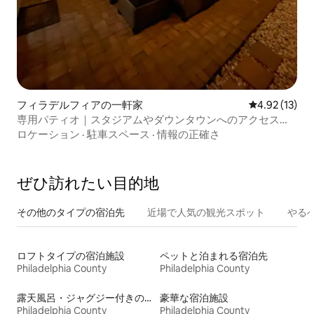
フィラデルフィアの一軒家
レビュー13件
4.92 (13)
専用パティオ｜スタジアムやダウンタウンへのアクセスが
簡単
ロケーション
·
駐車スペース
·
情報の正確さ
ぜひ訪⁠れ⁠た⁠い目⁠的⁠地
その他のタ⁠イ⁠プ⁠の宿⁠泊⁠先
近場で人気の観光スポット
やる
ロフトタイプの宿泊施設
ペットと泊まれる宿泊先
Philadelphia County
Philadelphia County
露天風呂・ジャグジー付きの宿泊施設
豪華な宿泊施設
Philadelphia County
Philadelphia County