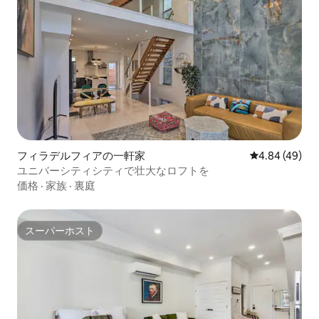
フィラデルフィアの一軒家
レビュー49件
4.84 (49)
ユニバーシティシティで壮大なロフトを
価格
·
家族
·
裏庭
スーパーホスト
スーパーホスト