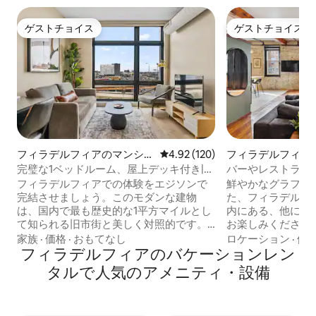
ゲストチョイス
ゲストチョイス
ゲストチョイス
ゲストチョイス
フィラデルフィアのマンショ
レビュー120件、5つ星中4.92
4.92 (120)
フィラデルフィア
ン・アパート
ョン・アパート
完璧な1ベッドルーム、屋上デッキ付き|旧
バーやレストラン
市街|最高の景色
ュなアーティスト
フィラデルフィアでの体験をエジソンで
鮮やかなグラフィ
完結させましょう。このモダンな建物
た、フィラデルフ
は、国内で最も歴史的な1平方マイルとし
内にある、他には
て知られる旧市街と美しく対照的です。
お楽しみください
人気レストラン、ショップ、インディペ
夢のような空間は
家族
·
価格
·
おもてなし
ロケーション
·
価
ンデンスホール、リバティベル、レース
フィラデルフィアのバケーションレン
ア、アンティーク
ストリートピアなどまで徒歩圏内です！
の魅力が特徴で、
タルで人気のアメニティ・設備
イーグルス、フィリーズ、セブンティシ
気を醸し出してい
クサーズ、フライヤーズの試合までUber
ムのマンションに
でわずか10分です。 ➢クイーンサイズベ
ールーム、シェフ