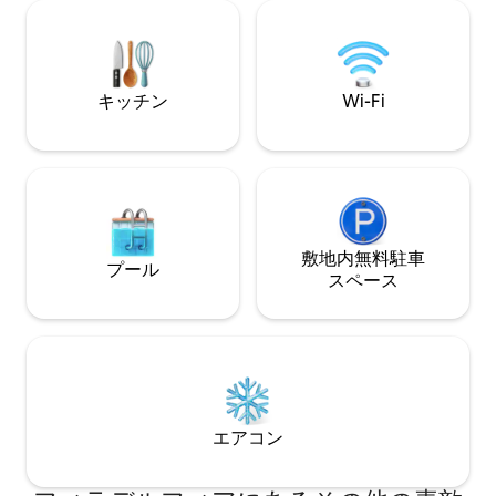
ッド ➢クイーンサイズのソファベッド
地のよい家具が備
（リネン類が提供されます） ➢近くの駐
あふれる快適な滞
車場で1日20ドルの駐車料金 ➢パノラマビ
ます。活気あふれ
ューが楽しめる共用屋上デッキ ➢仕事用
お部屋は、バー、
スペース ➢室内にある洗濯機・乾燥機 ➢
囲まれており、近
キッチン
Wi-Fi
週7日24時間対応のゲストサポート
ットがたくさんあ
ましょう : )
敷地内無料駐⁠車
プール
ス⁠ペ⁠ー⁠ス
エアコン