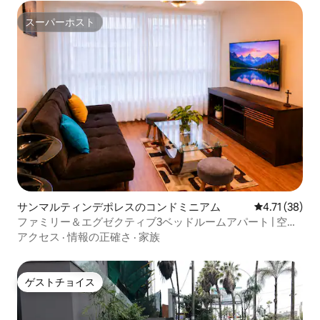
スーパーホスト
スーパーホスト
サンマルティンデポレスのコンドミニアム
レビュー38件
4.71 (38)
ファミリー＆エグゼクティブ3ベッドルームアパート | 空港
とプラザノルテ
アクセス
·
情報の正確さ
·
家族
ゲストチョイス
ゲストチョイス