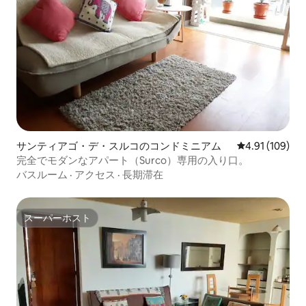
サンティアゴ・デ・スルコのコンドミニアム
レビュー109件
4.91 (109)
完全でモダンなアパート（Surco）専用の入り口。
バスルーム
·
アクセス
·
長期滞在
スーパーホスト
スーパーホスト