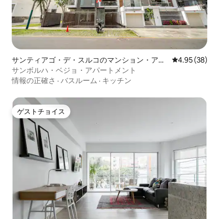
サンティアゴ・デ・スルコのマンション・アパ
レビュー38件
4.95 (38)
ート
サンボルハ・ベジョ・アパートメント
情報の正確さ
·
バスルーム
·
キッチン
ゲストチョイス
ゲストチョイス