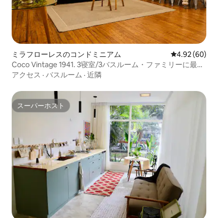
ミラフローレスのコンドミニアム
レビュー60件
4.92 (60)
Coco Vintage 1941. 3寝室/3バスルーム・ファミリーに最
適。
アクセス
·
バスルーム
·
近隣
スーパーホスト
スーパーホスト