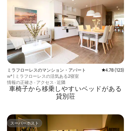
ミラフローレスのマンション・アパート
レビュー123件
4.78 (123)
w* | ミラフローレスの活気ある2寝室
情報の正確さ
·
アクセス
·
近隣
車椅子から移乗しやすいベッドがある
貸別荘
スーパーホスト
スーパーホスト