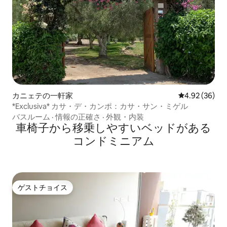
カニェテの一軒家
レビュー36件
4.92 (36)
*Exclusiva* カサ・デ・カンポ：カサ・サン・ミゲル
バスルーム
·
情報の正確さ
·
外観・内装
車椅子から移乗しやすいベッドがある
コンドミニアム
ゲストチョイス
ゲストチョイス