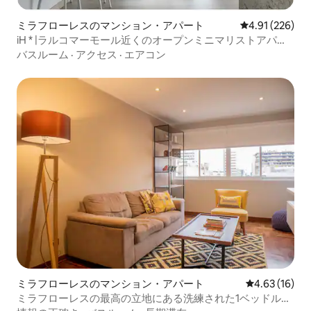
ミラフローレスのマンション・アパート
レビュー226件
4.91 (226)
iH * |ラルコマーモール近くのオープンミニマリストアパー
ト
バスルーム
·
アクセス
·
エアコン
ミラフローレスのマンション・アパート
レビュー16件
4.63 (16)
ミラフローレスの最高の立地にある洗練された1ベッドルー