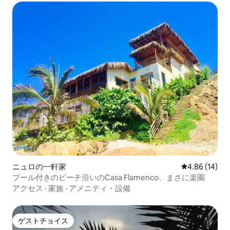
ニュロの一軒家
レビュー14件
4.86 (14)
プール付きのビーチ沿いのCasa Flamenco、まさに楽園
アクセス
·
家族
·
アメニティ・設備
ゲストチョイス
ゲストチョイス