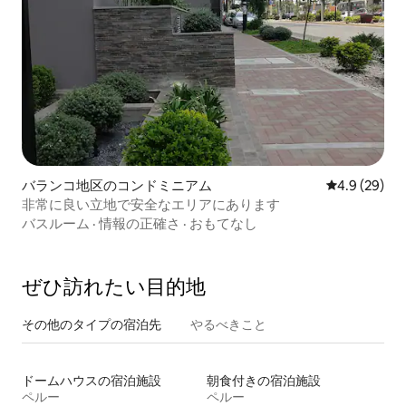
バランコ地区のコンドミニアム
レビュー29
4.9 (29)
非常に良い立地で安全なエリアにあります
バスルーム
·
情報の正確さ
·
おもてなし
ぜひ訪⁠れ⁠た⁠い目⁠的⁠地
その他のタ⁠イ⁠プ⁠の宿⁠泊⁠先
やるべきこと
ドームハウスの宿泊施設
朝食付きの宿泊施設
ペルー
ペルー