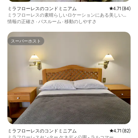
ミラフローレスのコンドミニアム
レビュー84件
4.71 (84)
ミラフローレスの素晴らしいロケーションにある美しいア
パート
情報の正確さ
·
バスルーム
·
移動のしやすさ
スーパーホスト
スーパーホスト
ミラフローレスのコンドミニアム
レビュー82件
4.71 (82)
ミラフローレスセンター ケネディ公園 - ラルコマー