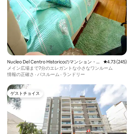
Nucleo Del Centro Historicoのマンション・ア
レビュー245件
4.73 (245)
パート
メイン広場まで7分のエレガントな小さなワンルーム
情報の正確さ
·
バスルーム
·
ランドリー
ゲストチョイス
ゲストチョイス