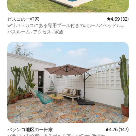
ピスコの一軒家
レビュー32件
4.69 (32)
w* | パラカスにある専用プール付きのJホーム4ベッドルー
ム
バスルーム
·
アクセス
·
家族
バランコ地区の一軒家
レビュー147件
4.76 (147)
バランコ中心部にあるボヘミアンなCasa Pinillos