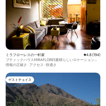
ミラフローレスの一軒家
レビュー194
4.8 (194)
ブティックハウスMIRAFLORES素晴らしいロケーション！
7 BD/12 p
情報の正確さ
·
アクセス
·
快適さ
ゲストチョイス
ゲストチョイス