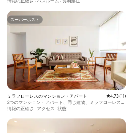
ムの宿泊先
情報の正確さ
·
バスルーム
·
長期滞在
スーパーホスト
スーパーホスト
ミラフローレスのマンション・アパート
レビュー11件
4.73 (11)
2つのマンション・アパート、同じ建物、ミラフローレスの
中心部
情報の正確さ
·
アクセス
·
状態