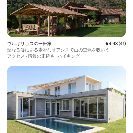
ウルキリョスの一軒家
レビュー41件
4.98 (41)
聖なる谷にある素朴なオアシスで山の空気を吸おう
アクセス
·
情報の正確さ
·
ハイキング