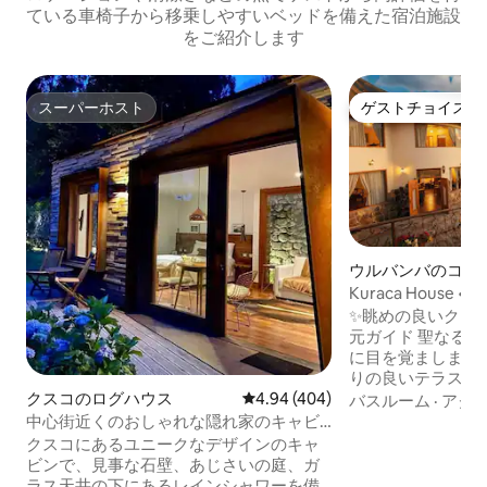
ている車椅子から移乗しやすいベッドを備えた宿泊施設
をご紹介します
スーパーホスト
ゲストチョイス
スーパーホスト
ゲストチョイス
ウルバンバのコテ
Kuraca House
✨眺めの良いクラ
元ガイド 聖なる谷の息をのむような景色
に目を覚ましまし
りの良いテラス、
クスコのログハウス
レビュー404件、5つ星中4.94
4.94 (404)
でのひとときに最
バスルーム
·
アク
かな空間を備えた快適
中心街近くのおしゃれな隠れ家のキャビ
中心部に位置し、
ン
クスコにあるユニークなデザインのキャ
10分です。マチ
ビンで、見事な石壁、あじさいの庭、ガ
タンボ、ピサック
ラス天井の下にあるレインシャワーを備