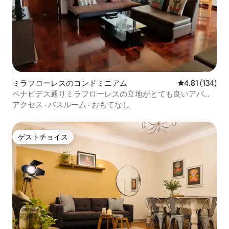
ミラフローレスのコンドミニアム
レビュー134件
4.81 (134)
ベナビデス通りミラフローレスの立地がとても良いアパー
ト
アクセス
·
バスルーム
·
おもてなし
ゲストチョイス
ゲストチョイス