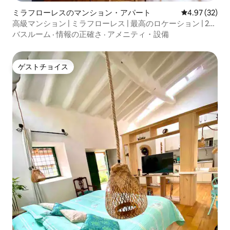
ミラフローレスのマンション・アパート
レビュー32件
4.97 (32)
高級マンション | ミラフローレス | 最高のロケーション | 2寝
室
バスルーム
·
情報の正確さ
·
アメニティ・設備
ゲストチョイス
ゲストチョイス