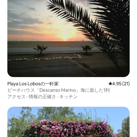
Playa Los Lobosの一軒家
レビュー21件
4.95 (21)
ビーチハウス「Descanso Marino」海に面した1列
アクセス
·
情報の正確さ
·
キッチン