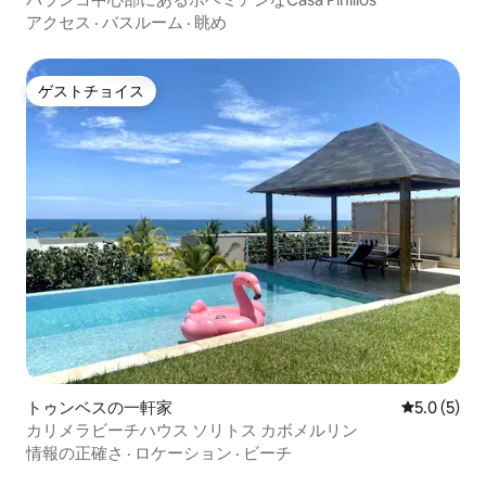
アクセス
·
バスルーム
·
眺め
ゲストチョイス
ゲストチョイス
トゥンベスの一軒家
レビュー5
5.0 (5)
カリメラビーチハウス ソリトス カボメルリン
情報の正確さ
·
ロケーション
·
ビーチ