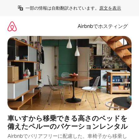
コ
一部の情報は自動翻訳されています。
原文を表示
ン
テ
ン
Airbnbでホスティング
ツ
に
ス
キ
ッ
プ
車いすから移乗できる高さのベッドを
備えたペルーのバケーションレンタル
Airbnbでバリアフリーに配慮した、車椅子から移乗し