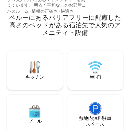
のに最適です。 おすすめポイント • 🏊山
えています。 明るく平和なこのお部屋
の景色を楽しめるプー
は、モダンな快適さと自然が融合し、屋
バスルーム
·
情報の正確さ
·
快適さ
谷の景色 • 📍 
内外で穏やかな雰囲気を感じさせます。
ペルーにあるバリアフリーに配慮した
ョン • 🌟オー
プラサ・デ・アルマスとサクサイワマン
高さのベッドがある宿泊先で人気のア
立つヒントをご案
までわずか10分で、便利さと静けさの両
メニティ・設備
方を兼ね備えています。 インカの伝統に
まつわる土地に建つこの宿泊施設は、プ
ライバシー、美しさ、そして特別な雰囲
気を提供します。 クスコには、他にもユ
ニークな宿泊施設（ホットタブ、景色、
庭園）があります。他の宿泊先をご希望
の方は、お気軽にお問い合わせくださ
い。
キッチン
Wi-Fi
敷地内無料駐⁠車
プール
ス⁠ペ⁠ー⁠ス