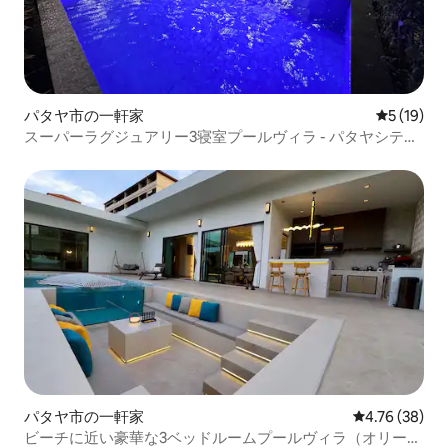
パタヤ市の一軒家
レビュー1
5 (19)
スーパーラグジュアリー3寝室プールヴィラ - パタヤシティ
センター8
パタヤ市の一軒家
レビュー38件
4.76 (38)
ビーチに近い豪華な3ベッドルームプールヴィラ（オリーブ