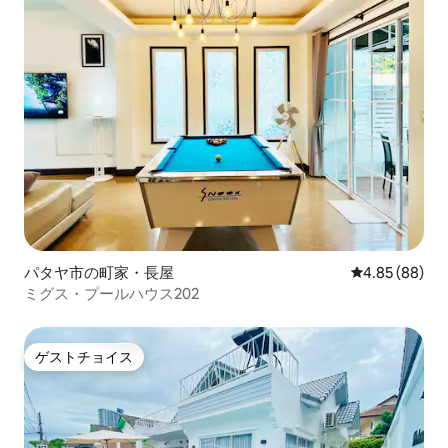
パタヤ市の町家・長屋
レビュー88件
4.85 (88)
ミグス・プールハウス202
ゲストチョイス
ゲストチョイス