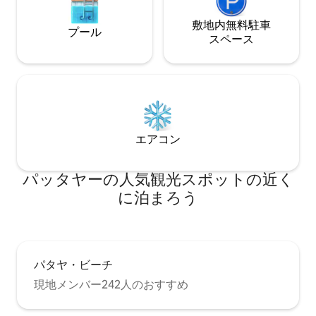
めます。 🏊 プライベートプール ヴィラに
休暇の時間です。 TMLは、タイのパタヤ
はプライベートプールがあり、水質は透
敷地内無料駐⁠車
で高級民泊ブラン
プール
明で、涼しさとリラクゼーションを楽し
棟）を提供するこ
ス⁠ペ⁠ー⁠ス
むのに理想的な場所です。週3回の清掃サ
適な休暇環境を提
ービスを提供し、清潔で快適な環境を確
くします。 中国語、英語、タイ語の3か国
保します。 🔥 アウトドアレジャー バーベ
語でのコミュニケ
キューオーブンと広々とした屋外パーテ
ンガイド｜お部屋
ィースペースを備えたヴィラは、家族や
元の観光スポット
友人と楽しいパーティーを楽しむのに最
とに徹底した清掃
適です。 📺 エンターテイメント施設 各ベ
エアコン
ッドルームには独立したテレビがあり、
リビングルームには大画面テレビがあ
り、家全体には高速Wi-Fiが備わってお
パッタヤーの人気観光スポットの近く
り、豊かで便利なエンターテイメントと
に泊まろう
接続体験を提供します。 🎨 モダンなスタ
イル ヴィラは、モダンで豪華なデザイン
スタイルを採用しており、シンプルで雰
囲気があり、快適さと優雅さを兼ね備え
ており、休暇をより快適にします。
パタヤ・ビーチ
現地メンバー242人のおすすめ