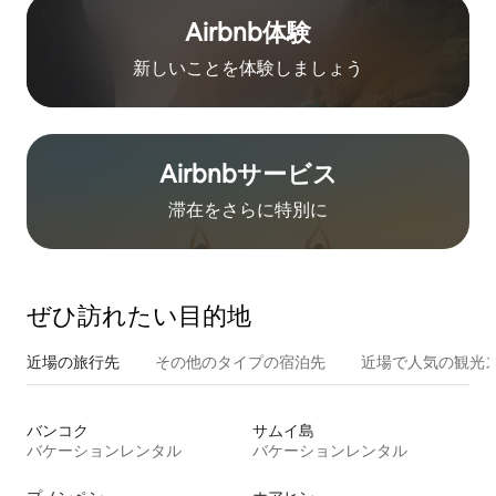
Airbnb体験
新しいことを体験しましょう
Airbnb⁠サ⁠ー⁠ビ⁠ス
滞在をさ⁠ら⁠に特⁠別⁠に
ぜひ訪⁠れ⁠た⁠い目⁠的⁠地
近場の旅行先
その他のタ⁠イ⁠プ⁠の宿⁠泊⁠先
近場で人気の観光
バンコク
サムイ島
バケーションレンタル
バケーションレンタル