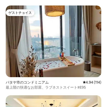
2）
ゲストチョイス
ゲストチョイス
パタヤ市のコンドミニアム
レビュー114件
4.94 (114)
最上階の快適なお部屋、ラブネストスイート#E95