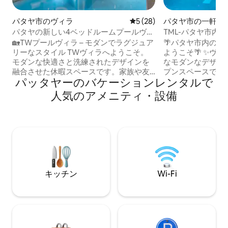
パタヤ市のヴィラ
レビュー28件、5つ星中5つ
5 (28)
パタヤ市の一軒家
パタヤの新しい4ベッドルームプールヴィ
TML-パタヤ市内
ラ／パタヤTWラグジュアリー滞在プール
ィラ | 4ベッドル
🏡TWプールヴィラ – モダンでラグジュア
🌴パタヤ市内の
ヴィラ
KTV個室、オー
リーなスタイル TWヴィラへようこそ。
ようこそ🌴 ✨ヴィラ全体は軽やかで豪華
ン | 生活に便利
モダンな快適さと洗練されたデザインを
なモダンなデザイ
融合させた休暇スペースです。家族や友
プンスペースで、
パッタヤーのバケーションレンタルで
人との集まりであっても、快適で忘れら
のリラックス感を
れない滞在をお楽しみいただけます。 ✨
利な生活も実現し
人気のアメニティ・設備
快適な空間 建物面積約160平方メートル
友人との集まり、
の1階建てのヴィラで、4つのベッドルー
在に最適です。 ✨プライベートプール、
ムと5つのバスルームがあります。各寝室
プロのKTVプラ
には独立したバスルームがあり、ゲスト
台、茶卓、オープ
用のバスルームもあり、レイアウトが合
高速Wi-Fi、エ
理的で、より快適な滞在ができます。 🛏
生活設備が備わっ
寝室のレイアウト 4つの寝室のうち、3つ
長期滞在でも、自
は1.8メートルの大きなベッド、1つは1.5
す。 ✨ヴィラは市内の79秀旁に位置し、
キッチン
Wi-Fi
メートルのベッドを備えており、さまざ
周辺は生活に便利
まな滞在ニーズを満たし、家族や友人と
ラン、ナイトマー
素晴らしい時間を共有するのに最適で
す。歩行者専用通
す。 🍳 キッチンと食事 キッチンには調理
では車で10分です。 ✨私たちが提供
器具が完備されており、簡単に調理で
いのは、ただの寝
き、自宅のような便利さと温かさを楽し
にゆっくりと人生