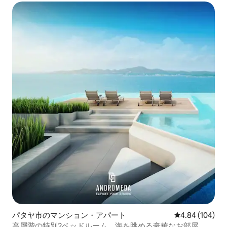
パタヤ市のマンション・アパート
レビュー104件
4.84 (104)
高層階の特別2ベッドルーム、海を眺める豪華なお部屋