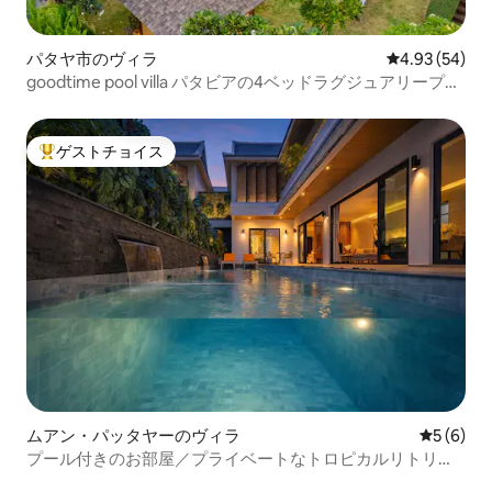
パタヤ市のヴィラ
レビュー54件
4.93 (54)
goodtime pool villa パタビアの4ベッドラグジュアリープー
ルヴィラ 新装、徒歩街まで15分
ゲストチョイス
大好評のゲストチョイスです。
ムアン・パッタヤーのヴィラ
レビュー
5 (6)
プール付きのお部屋／プライベートなトロピカルリトリー
ト212A