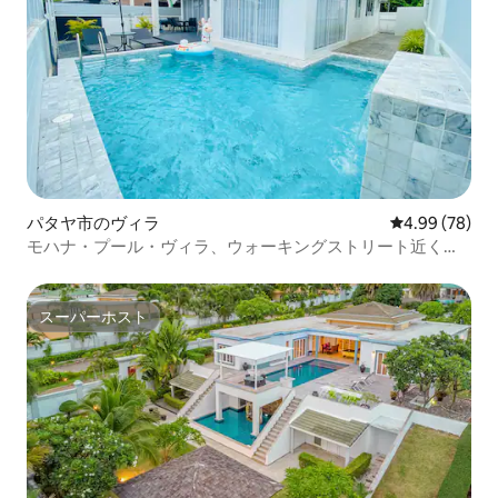
パタヤ市のヴィラ
レビュー78件
4.99 (78)
モハナ・プール・ヴィラ、ウォーキングストリート近く、
プラヤ・デル・カーマン
スーパーホスト
スーパーホスト