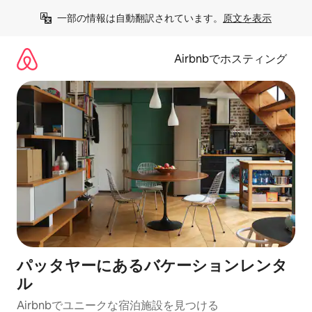
コ
一部の情報は自動翻訳されています。
原文を表示
ン
テ
ン
Airbnbでホスティング
ツ
に
ス
キ
ッ
プ
パッタヤーにあるバケーションレンタ
ル
Airbnbでユニークな宿泊施設を見つける