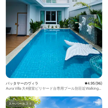
パッタヤーのヴィラ
レビュー96件
4.95 (96)
Aura Villa 大4寝室ビリヤード台専用プール別荘近Walking
St.
スーパーホスト
スーパーホスト