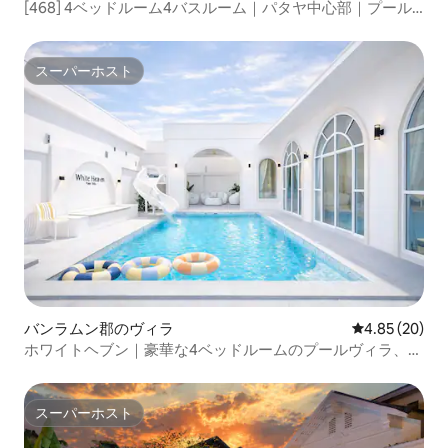
[468] 4ベッドルーム4バスルーム｜パタヤ中心部｜プール
付きの独立したヴィラ｜豪華な内装｜モダンで軽い贅沢｜
複数名の宿泊可能｜交通の便が良い
スーパーホスト
スーパーホスト
バンラムン郡のヴィラ
レビュー20件
4.85 (20)
ホワイトヘブン｜豪華な4ベッドルームのプールヴィラ、パ
タヤ
スーパーホスト
スーパーホスト