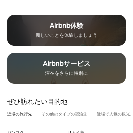
Airbnb体験
新しいことを体験しましょう
Airbnb⁠サ⁠ー⁠ビ⁠ス
滞在をさ⁠ら⁠に特⁠別⁠に
ぜひ訪⁠れ⁠た⁠い目⁠的⁠地
近場の旅行先
その他のタ⁠イ⁠プ⁠の宿⁠泊⁠先
近場で人気の観光
バンコク
サムイ島