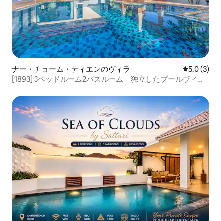
ナー・チョーム・ティエンのヴィラ
レビュー3
5.0 (3)
[1893] 3ベッドルーム2バスルーム｜独立したプールヴィラ
｜パタヤの観光スポットとビーチに近い｜モダンで豪華な
インテリア｜広々とした空間での休暇に最適