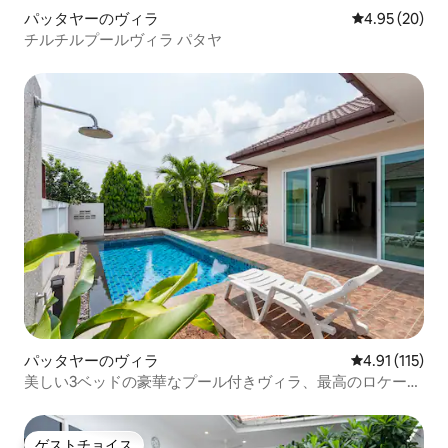
パッタヤーのヴィラ
レビュー20件
4.95 (20)
チルチルプールヴィラ パタヤ
パッタヤーのヴィラ
レビュー115
4.91 (115)
美しい3ベッドの豪華なプール付きヴィラ、最高のロケーシ
ョン
ゲストチョイス