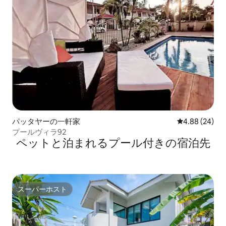
パッタヤーの一軒家
レビュー24件
4.88 (24)
プールヴィラ92
ペットと泊まれるプール付きの宿泊先
スーパーホスト
スーパーホスト