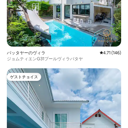
パッタヤーのヴィラ
レビュー146
4.71 (146)
ジョムティエンG31プールヴィラパタヤ
ゲストチョイス
ゲストチョイス