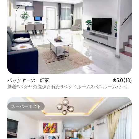
パッタヤーの一軒家
レビュー18
5.0 (18)
新着*パタヤの洗練された3ベッドルーム3バスルームヴィラ
*長期滞在にも短期滞在にも最適
スーパーホスト
スーパーホスト