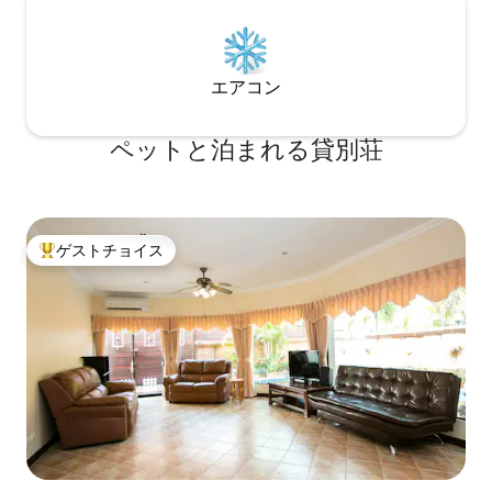
す。ヴィラはパタヤの高級ヴィラコミュ
ンガイド｜お部屋
ニティに属しており、24時間セキュリテ
元の観光スポット
ィがあり、非常に安全です。住所は中天
とに徹底した清掃
海灘の近くにあり、パタヤの美しい中天
エアコン
海灘から約1.5キロで、タクシーで数分で
到着できます。ヴィラの近くには約800
メートルの711スーパーマーケットがあ
ペットと泊まれる貸別荘
り、日常生活に便利です。
ゲストチョイス
大好評のゲストチョイスです。