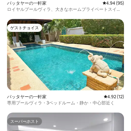
パッタヤーの一軒家
レビュー95件
4.94 (95)
ロイヤルプールヴィラ、大きなホームプライベートスイミ
ングプール
ゲストチョイス
ゲストチョイス
パッタヤーの一軒家
レビュー12件
4.92 (12)
専用プールヴィラ・3ベッドルーム・静か・中心部近く
スーパーホスト
スーパーホスト