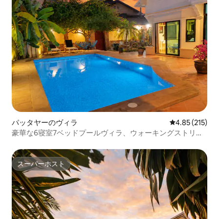
パッタヤーのヴィラ
レビュー215件
4.85 (215)
豪華な6寝室7ベッドプールヴィラ、ウォーキングストリー
トまで3分
スーパーホスト
スーパーホスト