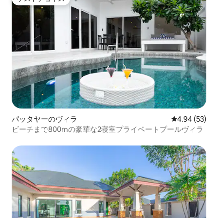
ゲストチョイス
パッタヤーのヴィラ
レビュー53件
4.94 (53)
ビーチまで800mの豪華な2寝室プライベートプールヴィラ