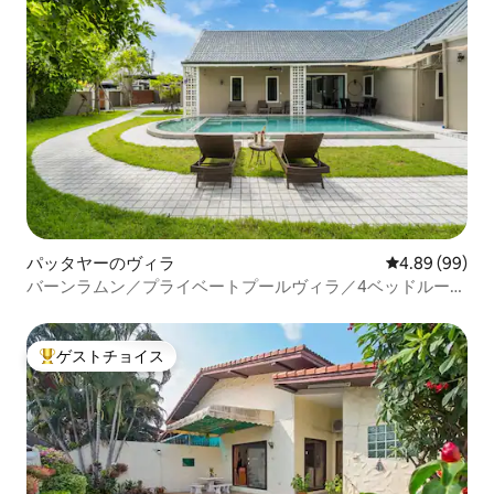
パッタヤーのヴィラ
レビュー99件
4.89 (99)
バーンラムン／プライベートプールヴィラ／4ベッドルーム
／ビーチまで10分！
ゲストチョイス
大好評のゲストチョイスです。