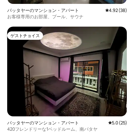
パッタヤーのマンション・アパート
レビュー38件
4.92 (38)
お客様専用のお部屋、プール、サウナ
ゲストチョイス
ゲストチョイス
パッタヤーのマンション・アパート
レビュー25
5.0 (25)
420フレンドリーな1ベッドルーム、南パタヤ