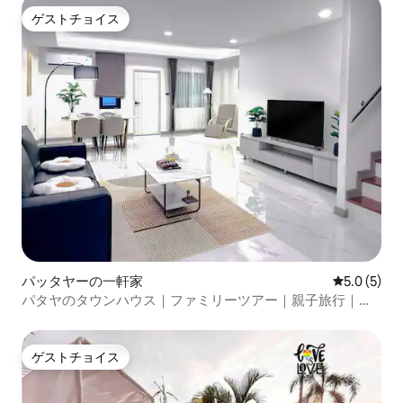
ゲストチョイス
ゲストチョイス
パッタヤーの一軒家
レビュー5
5.0 (5)
パタヤのタウンハウス｜ファミリーツアー｜親子旅行｜清
掃料金無料
ゲストチョイス
ゲストチョイス