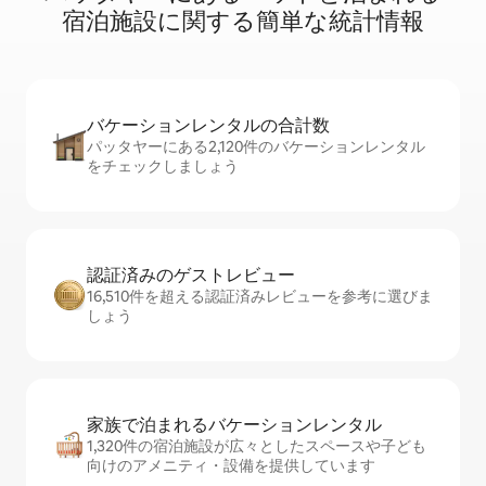
宿⁠泊⁠施⁠設⁠に関⁠す⁠る簡⁠単⁠な統⁠計⁠情⁠報
バケーションレ⁠ン⁠タ⁠ル⁠の合⁠計⁠数
パッタヤーにある2,120件のバケーションレンタル
をチェックしましょう
認証済みのゲ⁠ス⁠ト⁠レ⁠ビ⁠ュ⁠ー
16,510件を超える認証済みレビューを参考に選びま
しょう
家族で泊まれるバ⁠ケ⁠ー⁠シ⁠ョ⁠ンレ⁠ン⁠タ⁠ル
1,320件の宿泊施設が広々としたスペースや子ども
向けのアメニティ・設備を提供しています