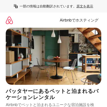
コ
一部の情報は自動翻訳されています。
原文を表示
ン
テ
ン
Airbnbでホスティング
ツ
に
ス
キ
ッ
プ
パッタヤーにあるペットと泊まれるバ
ケーションレンタル
Airbnbでペットと泊まれるユニークな宿泊施設を検