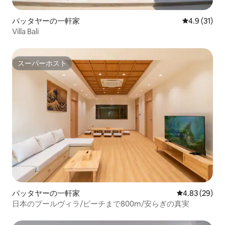
パッタヤーの一軒家
レビュー31
4.9 (31)
Villa Bali
スーパーホスト
スーパーホスト
パッタヤーの一軒家
レビュー29件
4.83 (29)
日本のプールヴィラ/ビーチまで800m/安らぎの真実