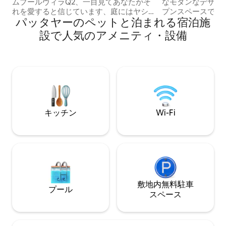
ムにはすべて独立したトイレとバスルー
ン | 生活に便利
ムプールヴィラQ2、一目見てあなたがそ
なモダンなデザイ
ムがあります）
れを愛すると信じています、庭にはヤシ
プンスペースで、
パッタヤーのペットと泊まれる宿泊施
の木があり、鳥の言葉と花の香りがあ
のリラックス感を
り、庭全体は美しい卵の花に囲まれてい
利な生活も実現し
設で人気のアメニティ・設備
ます、そよ風が吹き、卵の花が風の中で
友人との集まり、
揺れています、プールの水は透明で、ま
在に最適です。 ✨プライベートプール、
るで別世界にいるようです〜 ここで、家
プロのKTVプラ
族と一緒に休暇を楽しむことができま
台、茶卓、オープ
す。歌を歌いながらお酒を飲むことがで
高速Wi-Fi、エ
き、とても快適で楽しいです ヴィラ全体
生活設備が備わっ
がとても広く、美しく、快適で、面積は
長期滞在でも、自
500平方メートルあります。ヴィラには4
す。 ✨ヴィラは市内の79秀旁に位置し、
キッチン
Wi-Fi
つのベッドルームがあり、それぞれのベ
周辺は生活に便利
ッドルームには独立したトイレとシャワ
ラン、ナイトマー
ーがあります。そのうちの1つにはバスタ
す。歩行者専用通
ブがあり、プライバシーと利便性を提供
では車で10分です。 ✨私たちが提供
します！ヴィラにはビリヤード台、バー
いのは、ただの寝
ベキューグリル、オーディオなどのエン
にゆっくりと人生
ターテイメント設備もあり、ご家族やご
休暇の時間です。 TMLは、タイのパタヤ
友人と一緒にとても楽しく快適な時間を
敷地内無料駐⁠車
で高級民泊ブラン
プール
過ごせます。 ヴィラの最大の利点は、プ
棟）を提供するこ
ス⁠ペ⁠ー⁠ス
ールがとても大きく、水がとても透明で
適な休暇環境を提
あることです。ここに住むことは景色の
くします。 中国語、英語、タイ語の3か国
中に住むようなもので、とても快適で
語でのコミュニケ