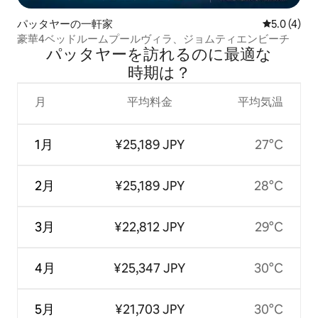
パッタヤーの一軒家
レビュー4
5.0 (4)
豪華4ベッドルームプールヴィラ、ジョムティエンビーチ
パッタヤーを訪⁠れ⁠るの⁠に最⁠適⁠な
時⁠期⁠は⁠？
月
平均料金
平均気温
1月
¥25,189 JPY
27°C
2月
¥25,189 JPY
28°C
3月
¥22,812 JPY
29°C
4月
¥25,347 JPY
30°C
5月
¥21,703 JPY
30°C