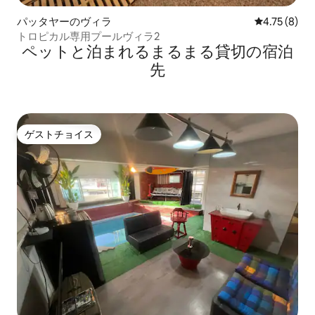
パッタヤーのヴィラ
レビュー8件
4.75 (8)
トロピカル専用プールヴィラ2
ペットと泊まれるまるまる貸切の宿泊
先
ゲストチョイス
ゲストチョイス