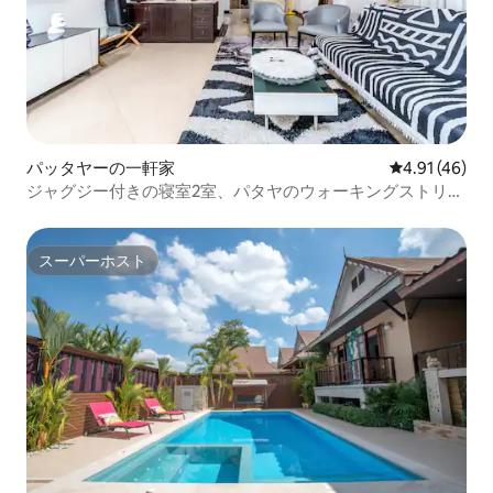
パッタヤーの一軒家
レビュー46件
4.91 (46)
ジャグジー付きの寝室2室、パタヤのウォーキングストリー
ト近く
スーパーホスト
スーパーホスト