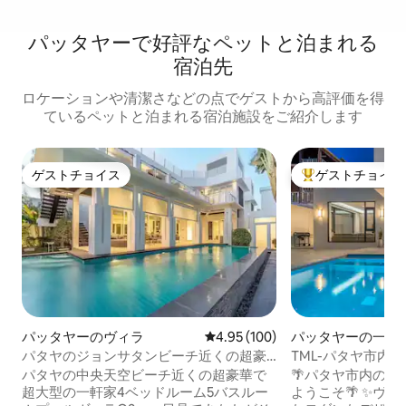
パッタヤーで好評なペットと泊まれる
宿泊先
ロケーションや清潔さなどの点でゲストから高評価を得
ているペットと泊まれる宿泊施設をご紹介します
ゲストチョイス
ゲストチョイス
ゲストチョイス
大好評のゲストチ
パッタヤーのヴィラ
レビュー100件、5つ星中4.95
4.95 (100)
パッタヤーの一軒
パタヤのジョンサタンビーチ近くの超豪
TML-パタヤ市内
華で超大型の独立した4ベッドルーム5バ
ィラ | 4ベッドル
パタヤの中央天空ビーチ近くの超豪華で
🌴パタヤ市内の
スルームプールヴィラQ2（4ベッドルー
KTV個室、オー
超大型の一軒家4ベッドルーム5バスルー
ようこそ🌴 ✨ヴィラ全体は軽やかで豪華