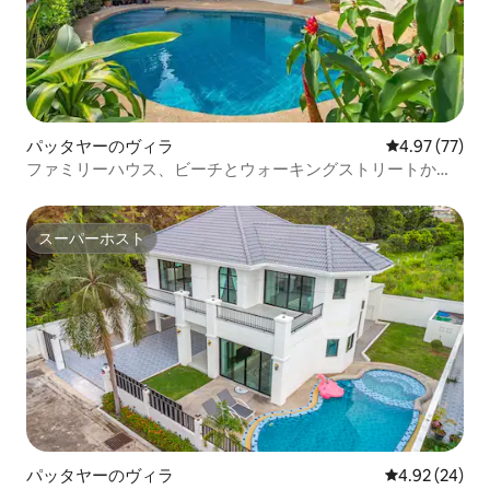
パッタヤーのヴィラ
レビュー77件
4.97 (77)
ファミリーハウス、ビーチとウォーキングストリートから5
分
スーパーホスト
スーパーホスト
パッタヤーのヴィラ
レビュー24件
4.92 (24)