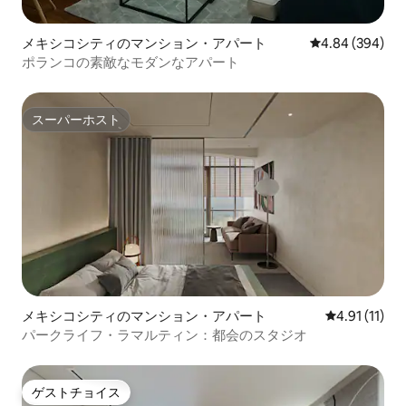
メキシコシティのマンション・アパート
レビュー394件
4.84 (394)
ポランコの素敵なモダンなアパート
スーパーホスト
スーパーホスト
メキシコシティのマンション・アパート
レビュー11件
4.91 (11)
パークライフ・ラマルティン：都会のスタジオ
ゲストチョイス
ゲストチョイス