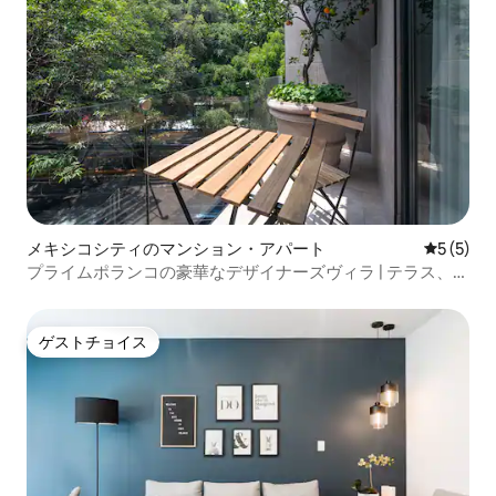
メキシコシティのマンション・アパート
レビュー
5 (5)
プライムポランコの豪華なデザイナーズヴィラ | テラス、エ
アコン、ジム
ゲストチョイス
ゲストチョイス