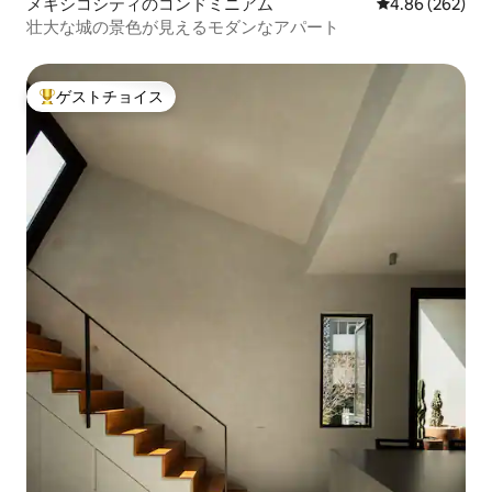
メキシコシティのコンドミニアム
レビュー262件
4.86 (262)
壮大な城の景色が見えるモダンなアパート
ゲストチョイス
大好評のゲストチョイスです。