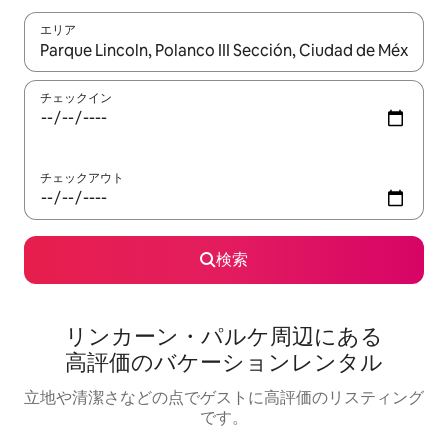
エリア
検索結果が表示されたら、上下の矢印キーを使って移動するか、
チェックイン
チェックアウト
検索
リンカーン・パルケ⁠周⁠辺⁠に⁠あ⁠る
高⁠評⁠価⁠のバ⁠ケ⁠ー⁠シ⁠ョ⁠ン⁠レ⁠ン⁠タ⁠ル
立地や清潔さなどの点でゲストに高評価のリスティング
です。