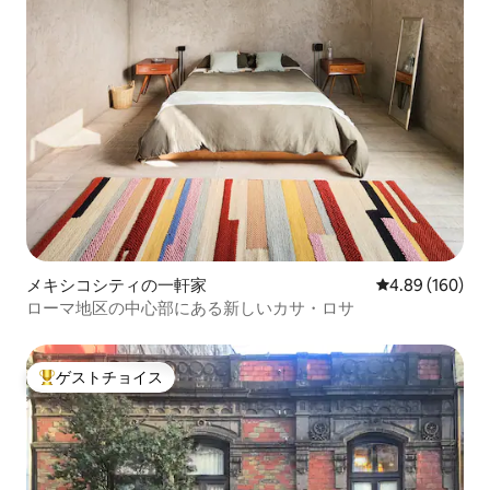
メキシコシティの一軒家
レビュー160件
4.89 (160)
ローマ地区の中心部にある新しいカサ・ロサ
ゲストチョイス
大好評のゲストチョイスです。