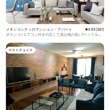
メキシコシティのマンション・アパート
レビュー261件
4.93 (261)
ポランコ | エアコン付きの広くて居心地の良い1ベッドルー
ム
ゲストチョイス
ゲストチョイス