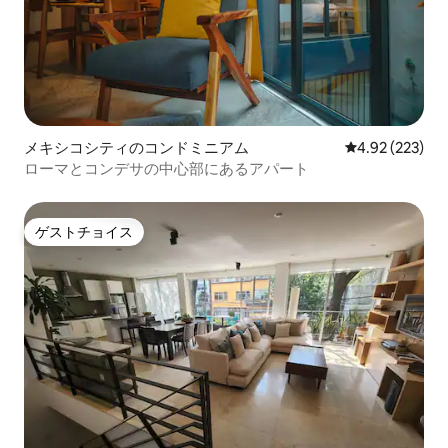
メキシコシティのコンドミニアム
レビュー223件
4.92 (223)
ローマとコンデサの中心部にあるアパート
ゲストチョイス
ゲストチョイス