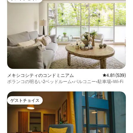
ゲストチョイス
メキシコシティのコンドミニアム
レビュー539件
4.81 (539)
ポランコの明るい2ベッドルーム•バルコニー•駐車場•Wi-Fi
ゲストチョイス
ゲストチョイス