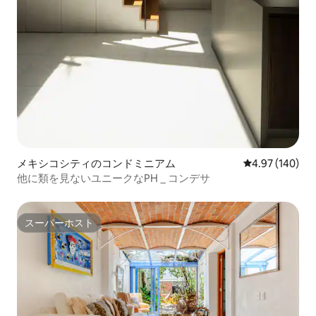
メキシコシティのコンドミニアム
レビュー140件
4.97 (140)
他に類を見ないユニークなPH _ コンデサ
スーパーホスト
スーパーホスト