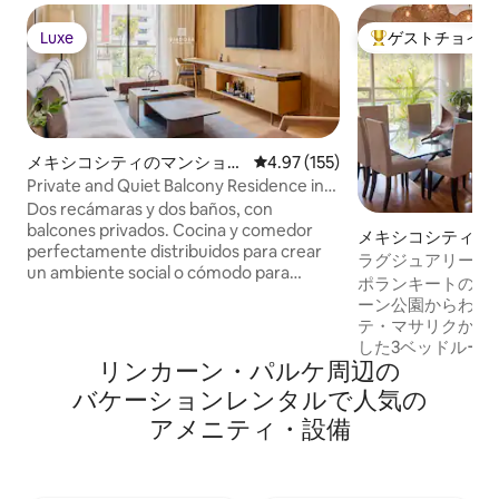
Luxe
ゲストチョイス
Luxe
大好評のゲストチ
メキシコシティのマンショ
レビュー155件、5つ星中4.97
4.97 (155)
ン・アパート
Private and Quiet Balcony Residence in
Polanco
Dos recámaras y dos baños, con
balcones privados. Cocina y comedor
メキシコシティの
perfectamente distribuidos para crear
ン・アパート
ラグジュアリーな
un ambiente social o cómodo para
ケーション+毎日
ポランキートの中
trabajar desde casa. Mobiliario elegante,
ーン公園からわず
atención al detalle, iluminación de diseño
テ・マサリクから
y accesorios decorativos que inspiran.A
した3ベッドルー
solo unos pasos de las reconocidas
リンカーン・パルケ⁠周⁠辺⁠の
は、ブティックホ
tiendas de Polanco y de lo mejor de la
魅力を兼ね備えて
バ⁠ケ⁠ー⁠シ⁠ョ⁠ン⁠レ⁠ン⁠タ⁠ル⁠で人⁠気⁠の
gastronomía de la ciudad. 113 m² / 370 ft²
を見ながら目を覚
ア⁠メ⁠ニ⁠テ⁠ィ⁠・⁠設⁠備
ェ、レストラン、
す。人類学博物館
て、スタイリッシ
い特典をお楽しみ