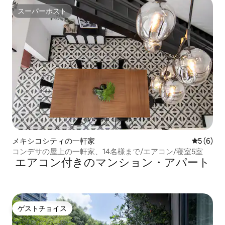
スーパーホスト
スーパーホスト
メキシコシティの一軒家
レビュー
5 (6)
コンデサの屋上の一軒家、14名様まで/エアコン/寝室5室
エアコン付きのマンション・アパート
ゲストチョイス
ゲストチョイス