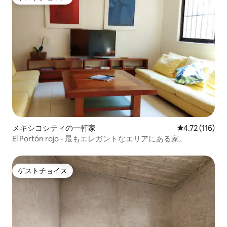
ゲストチョイス
メキシコシティの一軒家
レビュー116
4.72 (116)
El Portón rojo - 最もエレガントなエリアにある家。
ゲストチョイス
ゲストチョイス