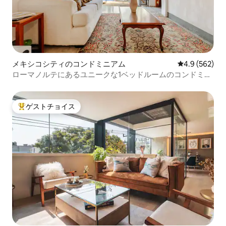
メキシコシティのコンドミニアム
レビュー562
4.9 (562)
ローマノルテにあるユニークな1ベッドルームのコンドミニ
アム、専用庭付き
ゲストチョイス
大好評のゲストチョイスです。