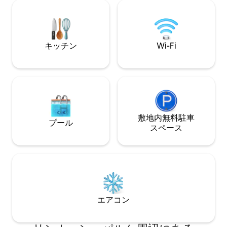
スキーピング（月
グ、食器洗い）、
コネクション、ウ
スマートロックによ
キッチン
Wi-Fi
ファミリー用アメ
応じてベビーベッ
ンドリーサービス
敷地内無料駐⁠車
プール
ス⁠ペ⁠ー⁠ス
エアコン