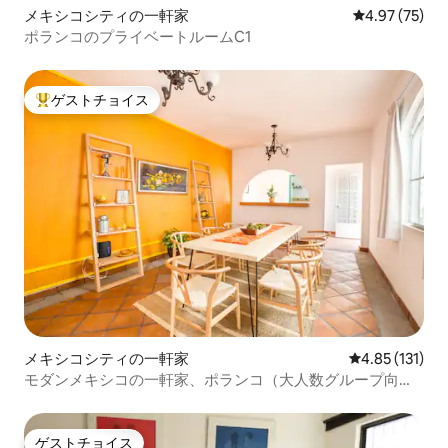
メキシコシティの一軒家
レビュー75件
4.97 (75)
ポランコのプライベートルームC1
ゲストチョイス
大好評のゲストチョイスです。
メキシコシティの一軒家
レビュー131
4.85 (131)
モダンメキシコの一軒家、ポランコ（大人数グループ向
け）
ゲストチョイス