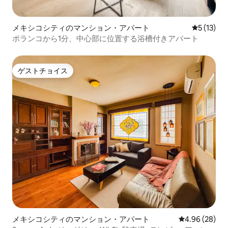
メキシコシティのマンション・アパート
レビュー1
5 (13)
ポランコから1分、中心部に位置する浴槽付きアパート
ゲストチョイス
ゲストチョイス
メキシコシティのマンション・アパート
レビュー28件
4.96 (28)