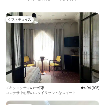
ゲストチョイス
ゲストチョイス
メキシコシティの一軒家
レビュー105件
4.94 (105)
コンデサ中心部のスタイリッシュなスイート