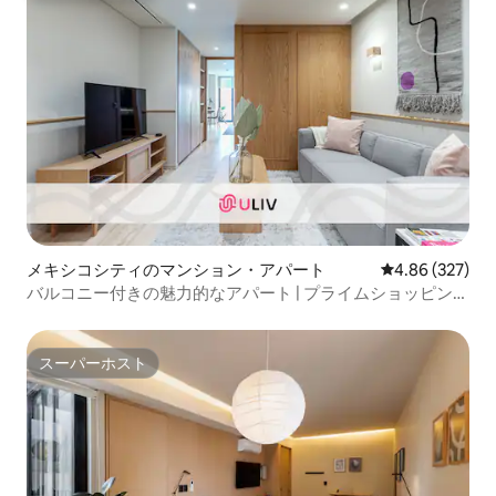
メキシコシティのマンション・アパート
レビュー327件
4.86 (327)
バルコニー付きの魅力的なアパート | プライムショッピング
地区
スーパーホスト
スーパーホスト