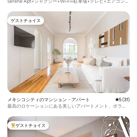
Serene Apt+ジャグジー+Wi-Fi+駐車場+テレビ+エアコン
@Polanco
ゲストチョイス
ゲストチョイス
メキシコシティのマンション・アパート
レビュー3
5 (31)
最高のロケーションにある美しいアパートメント、ポラン
キートで暮らそう
ゲストチョイス
大好評のゲストチョイスです。