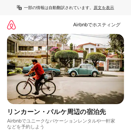
コ
一部の情報は自動翻訳されています。
原文を表示
ン
テ
ン
Airbnbでホスティング
ツ
に
ス
キ
ッ
プ
リンカーン・パルケ⁠周⁠辺⁠の宿⁠泊⁠先
Airbnbでユニークなバ⁠ケ⁠ー⁠シ⁠ョ⁠ンレ⁠ン⁠タ⁠ルや一⁠軒⁠家
な⁠ど⁠を予⁠約⁠し⁠よ⁠う