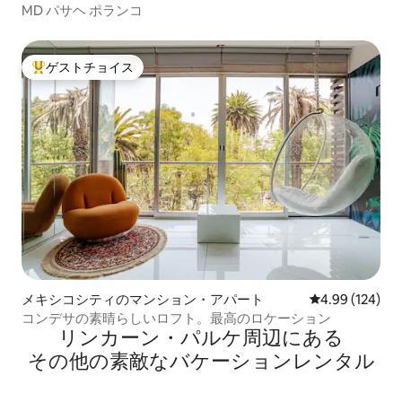
MD パサヘ ポランコ
ゲストチョイス
大好評のゲストチョイスです。
メキシコシティのマンション・アパート
レビュー124件
4.99 (124)
コンデサの素晴らしいロフト。最高のロケーション
リンカーン・パルケ⁠周⁠辺⁠に⁠あ⁠る
そ⁠の⁠他⁠の素⁠敵⁠なバ⁠ケ⁠ー⁠シ⁠ョ⁠ン⁠レ⁠ン⁠タ⁠ル