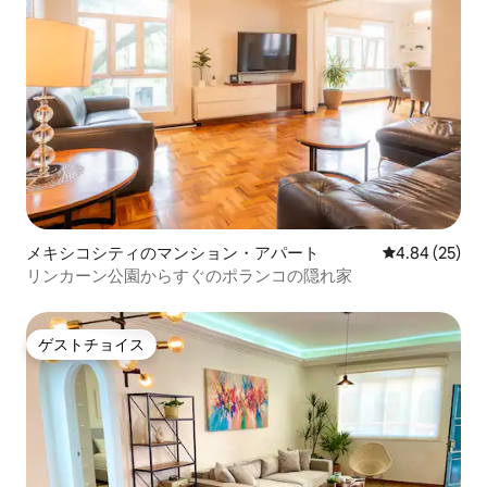
メキシコシティのマンション・アパート
レビュー25件
4.84 (25)
リンカーン公園からすぐのポランコの隠れ家
ゲストチョイス
ゲストチョイス