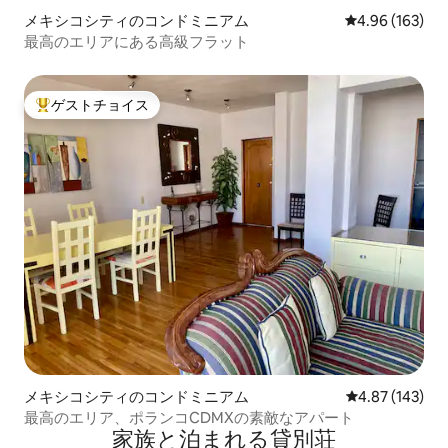
メキシコシティのコンドミニアム
レビュー163件
4.96 (163)
最高のエリアにある高級フラット
ゲストチョイス
大好評のゲストチョイスです。
メキシコシティのコンドミニアム
レビュー143件
4.87 (143)
最高のエリア、ポランコCDMXの素敵なアパート
家族と泊まれる貸別荘