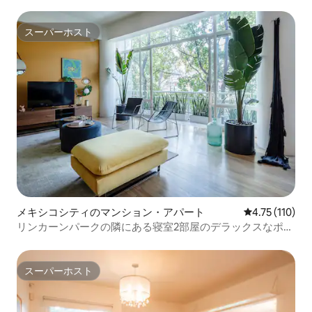
スーパーホスト
スーパーホスト
メキシコシティのマンション・アパート
レビュー110
4.75 (110)
リンカーンパークの隣にある寝室2部屋のデラックスなポラ
ンコの宿泊施設
スーパーホスト
スーパーホスト