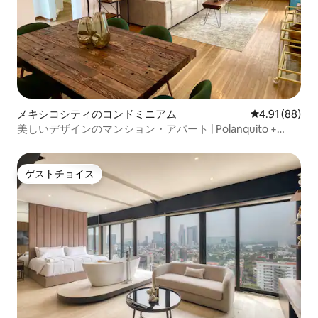
メキシコシティのコンドミニアム
レビュー88件
4.91 (88)
美しいデザインのマンション・アパート | Polanquito +
Masaryk
ゲストチョイス
ゲストチョイス