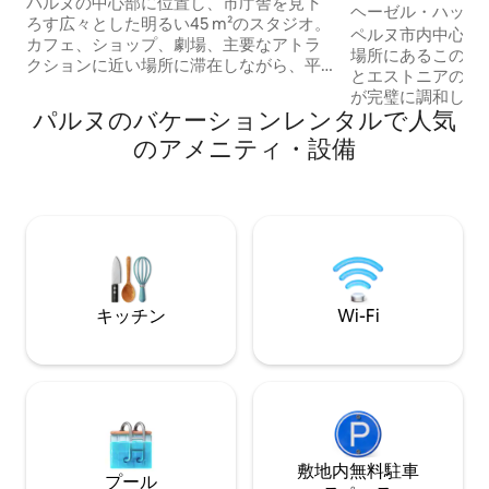
心部
パルヌの中心部に位置し、市庁舎を見下
ヘーゼル・ハット 
ろす広々とした明るい45 m²のスタジオ。
付き庭、サウナ、
ペルヌ市内中心部
カフェ、ショップ、劇場、主要なアトラ
場所にあるこの一
クションに近い場所に滞在しながら、平
とエストニアの夏
和と静けさを楽しみたい方に最適です。
が完璧に調和した環
アパートは中庭に面しており、建物は静
パルヌのバケーションレンタルで人気
用サウナでリラッ
かです。 キッチンエリアには冷蔵庫、電
りの家で朝のコー
のアメニティ・設備
子レンジ、IHコンロ、食器、フライパ
4,000平方メー
ン、調理器具が完備されており、自宅で
囲い付けられた庭
料理するのに最適です。 丸いテーブルを
す。静かなひと時
備えたダイニングエリアは、ワークスペ
やペットと一緒に
ースとしてもご利用いただけます。ゲス
適です。 ヴァルゲランナビーチ、サイク
トの方々からは、食事にもノートパソコ
リングコース、ウ
ンの使用にも最適だとの声が寄せられて
ルフ、ディスクゴ
います。 リビングエリアにはソファベッ
スポーツトレイル
ド（140×200）、大型薄型テレビがあ
キッチン
Wi-Fi
などがすべて近く
り、居心地の良い雰囲気です。海で1日過
ごした後や街を散策した後にリラックス
するのに最適です。 寝室には大きくて柔
らかいベッド（160×200）があり、枕セ
ットが2つと、ゲストからよく話題にされ
る新鮮な香りのリネンが備わっていま
す。遮光カーテンを使えば、日中でもゆ
敷地内無料駐⁠車
っくり休めます。 バスルームは広々とし
プール