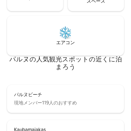
ス⁠ペ⁠ー⁠ス
て明るく、必需品がすべて揃っていま
す。リフレッシュしてリラックスできる
快適な場所です。 アパートには高速Wi-Fi
と中庭の無料駐車場があります（空き状
況によります）。 ゲストに特に喜ばれる
こと： – 非常に清潔 – 居心地がよく、よ
く考えられたデザイン、 – 迅速で親しみ
やすいコミュニケーション – 中心部にあ
エアコン
りながら静かな雰囲気 – 美味しいコーヒ
ーと良いコーヒーマシン、 – 明確な手順
パルヌの人気観光スポットの近くに泊
で簡単なセルフチェックイン。 カップ
ル、ひとり旅、出張旅行者にぴったりで
まろう
す。 パーティーは⚠️お断りします。最大
定員： 3名様。 ここでは、ご自宅のよう
に落ち着いて快適にお過ごしいただけま
す。ようこそ！
パルヌビーチ
現地メンバー119人のおすすめ
Kaubamajakas