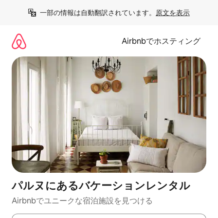
コ
一部の情報は自動翻訳されています。
原文を表示
ン
テ
ン
Airbnbでホスティング
ツ
に
ス
キ
ッ
プ
パルヌにあるバケーションレンタル
Airbnbでユニークな宿泊施設を見つける