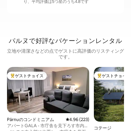
り、平均評価は5つ星のうち4.8です
パルヌで好評なバケーションレンタル
立地や清潔さなどの点でゲストに高評価のリスティング
です。
ゲストチョイス
ゲストチョイス
大好評のゲストチョイスです。
大好評のゲストチ
Pärnuのコンドミニアム
レビュー223件、5つ星中4.96
4.96 (223)
アパートGALA - 市庁舎を見下ろす市内中
コテージ