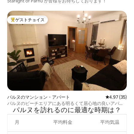
Starlight of Pärnu が皆様をお待ちしております！
ゲストチョイス
大好評のゲストチョイスです。
パルヌのマンション・アパート
レビュー35件
4.97 (35)
パルヌのビーチエリアにある明るくて居心地の良いアパー
パルヌを訪⁠れ⁠るの⁠に最⁠適⁠な時⁠期⁠は⁠？
ト
月
平均料金
平均気温