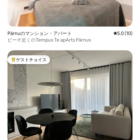
Pärnuのマンション・アパート
レビュー10
5.0 (10)
ビーチ近くのTempus Te apArts Pärnus
ゲストチョイス
大好評のゲストチョイスです。