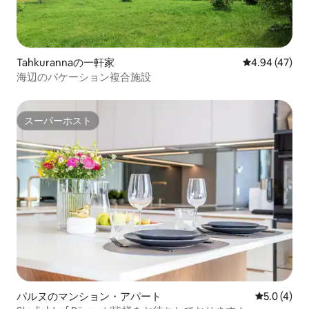
Tahkurannaの一軒家
レビュー47件
4.94 (47)
海辺のバケーション複合施設
スーパーホスト
スーパーホスト
パルヌのマンション・アパート
レビュー4
5.0 (4)