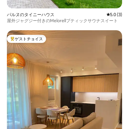
パルヌのタイニーハウス
レビュー3
5.0 (3)
屋外ジャグジー付きのMelorellブティックサウナスイート
ゲストチョイス
大好評のゲストチョイスです。