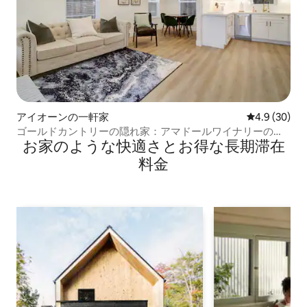
アイオーンの一軒家
レビュー30
4.9 (30)
ゴールドカントリーの隠れ家：アマドールワイナリーの近
お家のような快⁠適⁠さ⁠とお⁠得⁠な長⁠期⁠滞⁠在
くにある1ベッドルーム
料⁠金