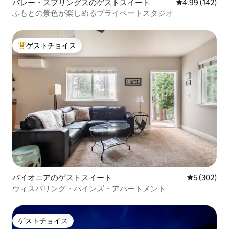
バレー・スプリングスのゲストスイート
レビュー142件
4.99 (142)
ふもとの景色が楽しめるプライベートスタジオ
ゲストチョイス
大好評のゲストチョイスです。
パイオニアのゲストスイート
レビュー30
5 (302)
ウィスパリング・パインズ・アパートメント
ゲストチョイス
ゲストチョイス