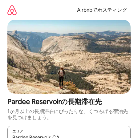
コ
ン
Airbnbでホスティング
テ
ン
ツ
に
ス
キ
ッ
プ
Pardee Reservoirの長期滞在先
1か月以上の長期滞在にぴったりな、くつろげる宿泊先
を見つけましょう。
エリア
検索結果が表示されたら、上下の矢印キーを使って移動するか、