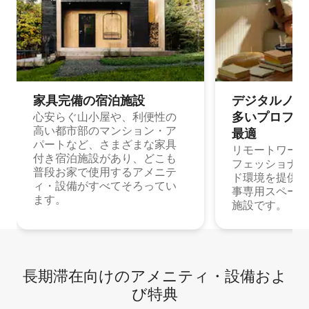
家具完備の宿⁠泊⁠施⁠設
デジタルノマド
多⁠いプ⁠ロ⁠フ⁠ェ⁠
心安らぐ山小屋や、利便性の
高い都市部のマンション・ア
最⁠適
パートなど、さまざまな家具
リモートワーク
付き宿泊施設があり、どこも
フェッショナル
普段お家で使用するアメニテ
ド環境を提供する
ィ・設備がすべてそろってい
事専用スペース
ます。
施設です。
長期滞在向け⁠のア⁠メ⁠ニ⁠テ⁠ィ⁠・設⁠備⁠およ
び特⁠典