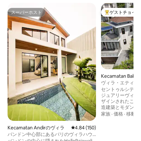
スーパーホスト
ゲストチョイス
スーパーホスト
大好評のゲストチ
Kecamatan Babak
gの一軒家
ヴィラ・エティ・
ヴィラ・インフィ
セントゥルシティ
ジュアリーヴィラ
ザインされたこの
造建築とモダンな
ユニークで魅力的
家族
·
価格
·
移動の
います。広々とし
したリビングルー
Kecamatan Andirのヴィラ
レビュー150件、5つ星中4.84
4.84 (150)
むような景色に溶
バンドン中心部にあるバリのヴィラハウ
ニティプール。純
ス
バンドンの中心に隠されたHelloRajawali