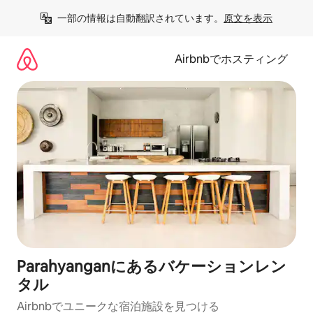
コ
一部の情報は自動翻訳されています。
原文を表示
ン
テ
ン
Airbnbでホスティング
ツ
に
ス
キ
ッ
プ
Parahyanganにあるバケーションレン
タル
Airbnbでユニークな宿泊施設を見つける