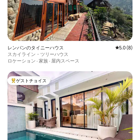
レンバンのタイニーハウス
レビュー8
5.0 (8)
スカイライン・ツリーハウス
ロケーション
·
家族
·
屋内スペース
ゲストチョイス
大好評のゲストチョイスです。