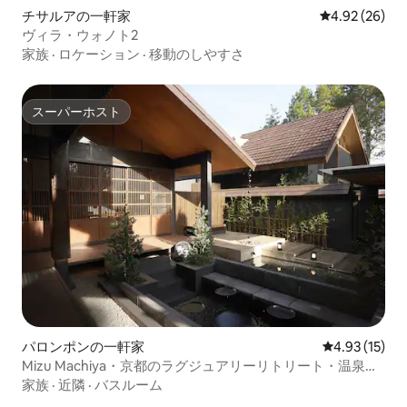
チサルアの一軒家
レビュー26件
4.92 (26)
ヴィラ・ウォノト2
家族
·
ロケーション
·
移動のしやすさ
スーパーホスト
スーパーホスト
パロンポンの一軒家
レビュー15件
4.93 (15)
Mizu Machiya・京都のラグジュアリーリトリート・温泉・
レンバン
家族
·
近隣
·
バスルーム