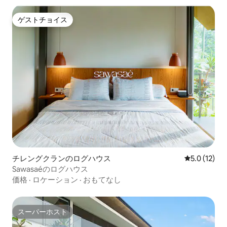
ゲストチョイス
ゲストチョイス
チレングクランのログハウス
レビュー12
5.0 (12)
Sawasaéのログハウス
価格
·
ロケーション
·
おもてなし
スーパーホスト
スーパーホスト