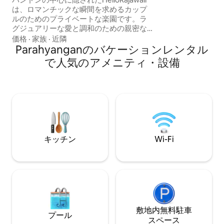
待っています。 最
は、ロマンチックな瞬間を求めるカップ
が可能 2歳以上の
ルのためのプライベートな楽園です。ラ
して数えられます
グジュアリーな愛と調和のための親密な
信する前に、ホス
逃避を提供します ヴィラはすぐに愛のオ
価格
·
家族
·
近隣
をお知らせくださ
ーラであなたを抱きしめます オープンリ
Parahyanganのバケーションレンタル
ビングルームはロマンチックなムードを
で人気のアメニティ・設備
演出します 夕暮れ時には、黄金の光が差
し込み、魔法のような雰囲気を演出しま
す プライベートプールは、このヴィラの
冠であり、夜明けにリラックスして泳い
だり、星の下でロマンチックな入浴をし
たり、カクテルを飲みながら椅子に座っ
たり、二人で浮遊する瞬間を楽しんだり
するのに最適です。 💖
キッチン
Wi-Fi
敷地内無料駐⁠車
プール
ス⁠ペ⁠ー⁠ス