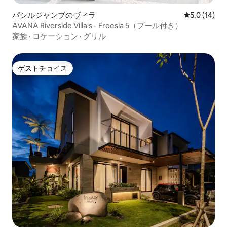
パシルジャンブのヴィラ
レビュー14
5.0 (14)
AVANA Riverside Villa's - Freesia 5（プール付き）
家族
·
ロケーション
·
グリル
ゲストチョイス
ゲストチョイス