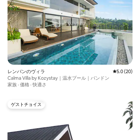
レンバンのヴィラ
レビュー20
5.0 (20)
Calma Villa by Kozystay｜温水プール｜バンドン
家族
·
価格
·
快適さ
ゲストチョイス
ゲストチョイス