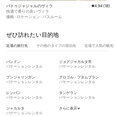
バトゥジャジャルのヴィラ
レビュー18件
4.94 (18)
快適で香りの良いヴィラ
価格
·
ロケーション
·
バスルーム
ぜひ訪⁠れ⁠た⁠い目⁠的⁠地
近場の旅行先
その他のタ⁠イ⁠プ⁠の宿⁠泊⁠先
近場で人気の観光
バンドン
ジョグジャカルタ市
バケーションレンタル
バケーションレンタル
プンジャリンガン
グロゴル・プタムブラン
バケーションレンタル
バケーションレンタル
レンバン
タンゲラン
バケーションレンタル
バケーションレンタル
ジャカルタ
さらに表示
バケーションレンタル