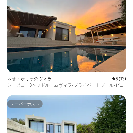
ネオ・ホリオのヴィラ
レビュー1
5 (13)
シービュー3ベッドルームヴィラ•プライベートプール•ビー
チの近く
スーパーホスト
スーパーホスト