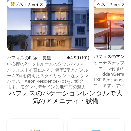
ゲストチョイス
ゲストチョイス
大好評のゲストチョイスです。
ゲストチョイス
パフォスのマンシ
パフォスの町家・長屋
レビュー101件、5つ星中4.99
4.99 (101)
ート
ビーチステップス•
中心部の2ベッドルームのタウンハウス、
HDTV • 200Mb
エアコン付きのす
シービュー、屋上プール＆エレベーター
パフォス中心部にある、寝室2室とバスル
ソ
（HiddenGems Res
付き
ーム3室を備えたスタイリッシュなタウン
LXR Penthouse™️） 私は5年間ホスト
ハウス、Aeon Residence-Fosをご紹介し
ています。すべて
ます。モダンなデザインと地中海の魅力
で、パフォスで最高
パフォスのバケーションレンタルで人
が融合した住まいです。専用バルコニー
と自信を持ってお
からは素晴らしい海の景色を楽しめま
気のアメニティ・設備
共用スペースに✅
す。両方の寝室にはスイートバスルーム
設備✅の整った専
が備えられており、さらに快適さを高め
にまた泊まりたい
るために追加のフルバスルームも用意さ
をご用意していま
れています。屋上プールには快適な座席
ことはありません
があり、専用エレベーターで簡単にアク
ん。ビーチとすべ