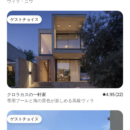
ヴィラ・ニヴ
ゲストチョイス
ゲストチョイス
クロラカスの一軒家
レビュー22件
4.95 (22)
専用プールと海の景色が楽しめる高級ヴィラ
ゲストチョイス
ゲストチョイス