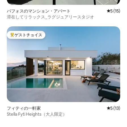
パフォスのマンション・アパート
レビュー1
5 (15)
滞在してリラックス_ラグジュアリースタジオ
ゲストチョイス
大好評のゲストチョイスです。
フィティの一軒家
レビュー1
5 (13)
Stella Fyti Heights（大人限定）