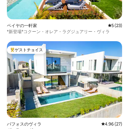
ペイヤの一軒家
レビュー2
5 (23)
*新登場*コクーン・オレア・ラグジュアリー・ヴィラ
ゲストチョイス
大好評のゲストチョイスです。
パフォスのヴィラ
レビュー27件
4.96 (27)