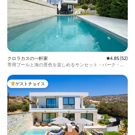
クロラカスの一軒家
レビュー52件
4.85 (52)
専用プールと海の景色を楽しめるサンセット・パーク・ヴ
ィラVI
ゲストチョイス
大好評のゲストチョイスです。