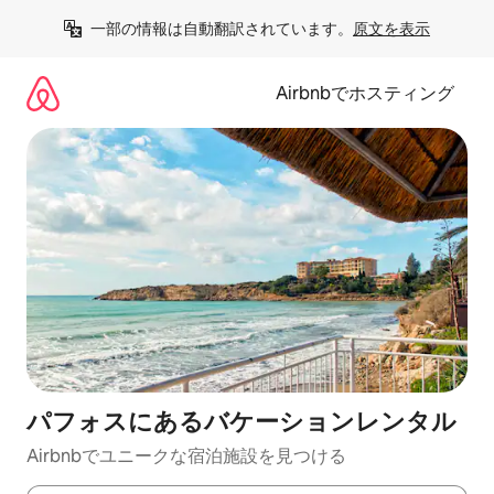
コ
一部の情報は自動翻訳されています。
原文を表示
ン
テ
ン
Airbnbでホスティング
ツ
に
ス
キ
ッ
プ
パフォスにあるバケーションレンタル
Airbnbでユニークな宿泊施設を見つける