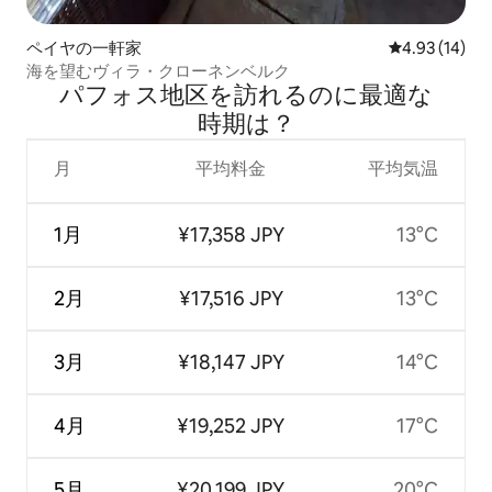
ペイヤの一軒家
レビュー14件
4.93 (14)
海を望むヴィラ・クローネンベルク
パフォス地区を訪⁠れ⁠るの⁠に最⁠適⁠な
時⁠期⁠は⁠？
月
平均料金
平均気温
1月
¥17,358 JPY
13°C
2月
¥17,516 JPY
13°C
3月
¥18,147 JPY
14°C
4月
¥19,252 JPY
17°C
5月
¥20,199 JPY
20°C