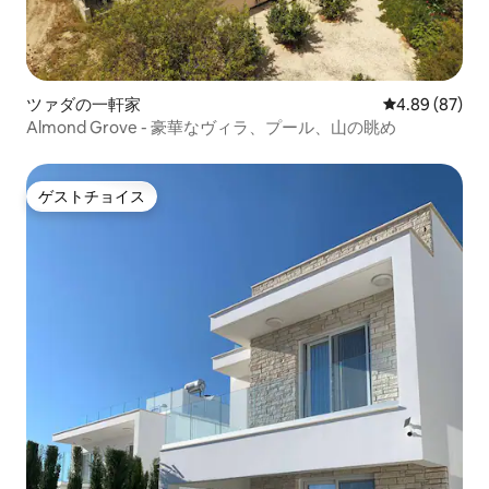
ツァダの一軒家
レビュー87件
4.89 (87)
Almond Grove - 豪華なヴィラ、プール、山の眺め
ゲストチョイス
ゲストチョイス