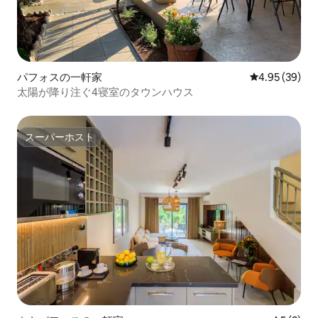
パフォスの一軒家
レビュー39件
4.95 (39)
太陽が降り注ぐ4寝室のタウンハウス
スーパーホスト
スーパーホスト