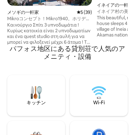
イネイアの一軒家
イネイア村の美し
メソギの一軒家
レビュー39件、5つ星中5つ
5 (39)
This beautiful, m
Mikroコンセプト！Mikro1940。ホリデー
house sleeps 4 in 2
ライフスタイルハウス
Καινούργιο Σπίτι 3 υπνοδωμάτια !
village of Ineia at
Κυρίως κατοικία είναι 2 υπνοδωματίων
Akamas national p
και ένα quest studio στη αυλή για να
views down to the sea. The h
μπορεί να φιλοξενεί μέχρι 6 άτομα ! Το
everything you nee
パフォス地区にある貸別荘で人気のア
studio είναι ανοιχτό μόνο όταν έχει
relaxing break. Optionally, you can rent it
κράτηση για 6 άτομα και στην
メニティ・設備
together with the 
περίπτωση 2,3,4 ατόμων παραμένει
behind to sleep up
κλειστό και δεν ενοικιάζεται σε άλλους
. Εχει εξωτερική πισίνα και τζακούζι
που είναι θερμενομενη κατά τους
χειμωνιάτικους μήνες μόνο με
επιπλέον κοστος. Εχει ωραία θέα
πράσινο και από τα δωμάτια θάλασσα!
Μεσογη είναι 5 λεπτά από το κέντρο
キッチン
Wi-Fi
στη Πάφο !