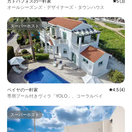
カトパフォスの一軒家
レビュー
5 (3)
オールシーズンズ・デザイナーズ・タウンハウス
スーパーホスト
スーパーホスト
ペイヤの一軒家
レビュー4
4.5 (4)
専用プール付きヴィラ「YOLO」、コーラルベイ
スーパーホスト
スーパーホスト