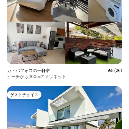
カトパフォスの一軒家
レビュー2
5 (26)
ビーチから400mのメゾネット
ゲストチョイス
ゲストチョイス