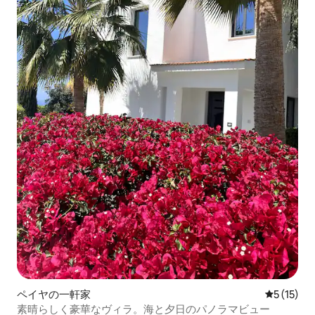
ペイヤの一軒家
レビュー1
5 (15)
素晴らしく豪華なヴィラ。海と夕日のパノラマビュー