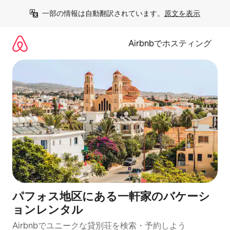
コ
一部の情報は自動翻訳されています。
原文を表示
ン
テ
ン
Airbnbでホスティング
ツ
に
ス
キ
ッ
プ
パフォス地区にある一軒家のバケーシ
ョンレンタル
Airbnbでユニークな貸別荘を検索・予約しよう