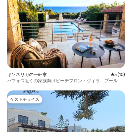
キソネリガの一軒家
レビュー1
5 (10)
パフォス近くの家族向けビーチフロントヴィラ、プールと
ジャグジー付き
ゲストチョイス
ゲストチョイス