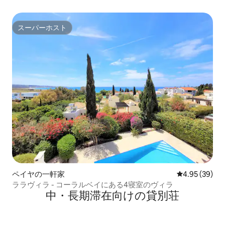
スーパーホスト
スーパーホスト
ペイヤの一軒家
レビュー39件
4.95 (39)
ララヴィラ - コーラルベイにある4寝室のヴィラ
中・長期滞在向けの貸別荘