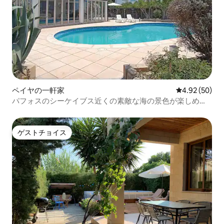
ペイヤの一軒家
レビュー50件
4.92 (50)
パフォスのシーケイブス近くの素敵な海の景色が楽しめる
ヴィラ
ゲストチョイス
ゲストチョイス