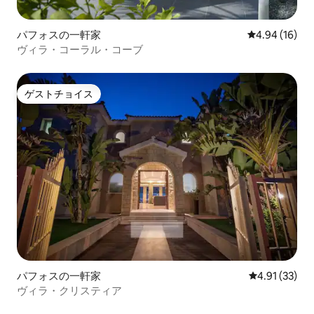
パフォスの一軒家
レビュー16件
4.94 (16)
ヴィラ・コーラル・コーブ
ゲストチョイス
ゲストチョイス
パフォスの一軒家
レビュー33件
4.91 (33)
ヴィラ・クリスティア