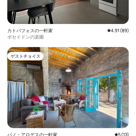
カトパフォスの一軒家
レビュー89件
4.91 (89)
ポセイドンの楽園
ゲストチョイス
ゲストチョイス
パノ・アロデスの一軒家
レビュー1
5 (13)