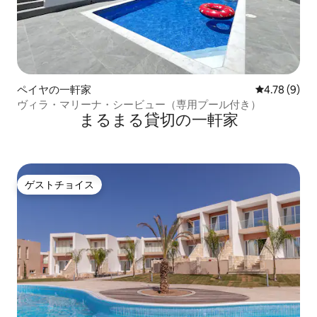
ペイヤの一軒家
レビュー9件
4.78 (9)
ヴィラ・マリーナ・シービュー（専用プール付き）
まるまる貸切の一軒家
ゲストチョイス
ゲストチョイス