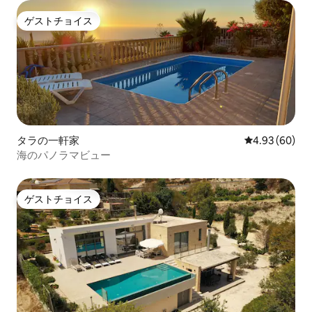
ゲストチョイス
ゲストチョイス
タラの一軒家
レビュー60件
4.93 (60)
海のパノラマビュー
ゲストチョイス
ゲストチョイス