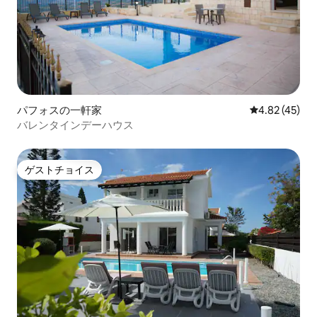
パフォスの一軒家
レビュー45件
4.82 (45)
バレンタインデーハウス
ゲストチョイス
ゲストチョイス