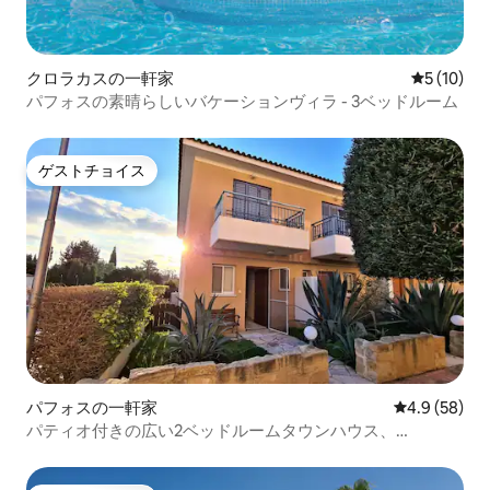
クロラカスの一軒家
レビュー1
5 (10)
パフォスの素晴らしいバケーションヴィラ - 3ベッドルーム
ゲストチョイス
ゲストチョイス
パフォスの一軒家
レビュー58
4.9 (58)
パティオ付きの広い2ベッドルームタウンハウス、
200Mbps Wi-Fi