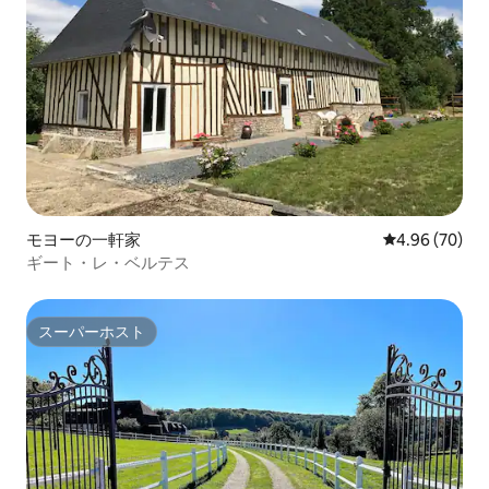
モヨーの一軒家
レビュー70件
4.96 (70)
ギート・レ・ベルテス
スーパーホスト
スーパーホスト