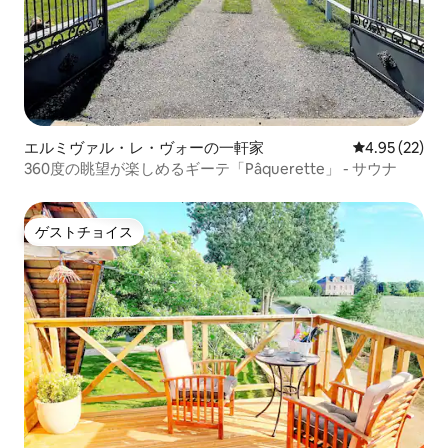
エルミヴァル・レ・ヴォーの一軒家
レビュー22件
4.95 (22)
360度の眺望が楽しめるギーテ「Pâquerette」 - サウナ
ゲストチョイス
ゲストチョイス