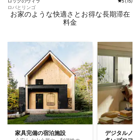
ロックのヴィラ
レビュー1
5 (15)
ロバとリンゴ
お家のような快⁠適⁠さ⁠とお⁠得⁠な長⁠期⁠滞⁠在
料⁠金
家具完備の宿⁠泊⁠施⁠設
デジタルノマド