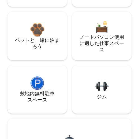
ノートパソコン使用
ペットと一緒に泊ま
に適した仕事スペー
ろう
ス
敷地内無料駐⁠車
ジム
ス⁠ペ⁠ー⁠ス