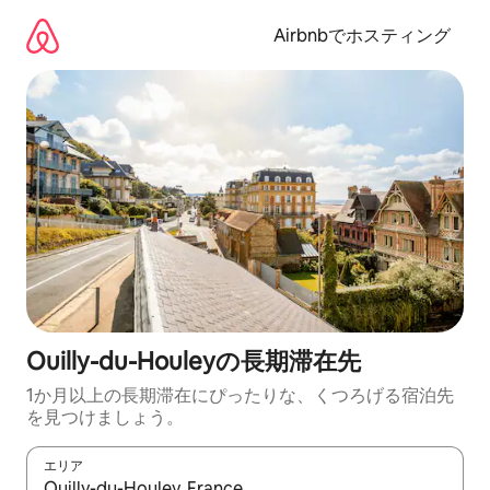
コ
ン
Airbnbでホスティング
テ
ン
ツ
に
ス
キ
ッ
プ
Ouilly-du-Houleyの長期滞在先
1か月以上の長期滞在にぴったりな、くつろげる宿泊先
を見つけましょう。
エリア
検索結果が表示されたら、上下の矢印キーを使って移動するか、