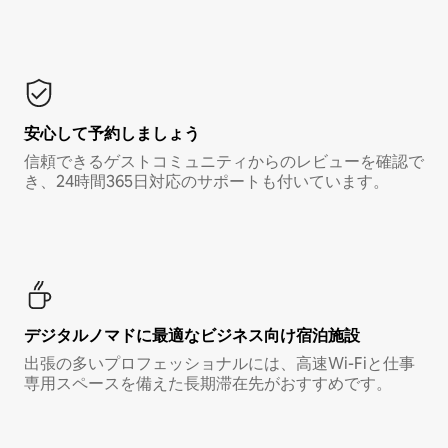
安心して予約しましょう
信頼できるゲストコミュニティからのレビューを確認で
き、24時間365日対応のサポートも付いています。
デジタルノマド⁠に最⁠適⁠なビ⁠ジ⁠ネ⁠ス⁠向⁠け宿⁠泊⁠施⁠設
出張の多いプロフェッショナルには、高速Wi-Fiと仕事
専用スペースを備えた長期滞在先がおすすめです。