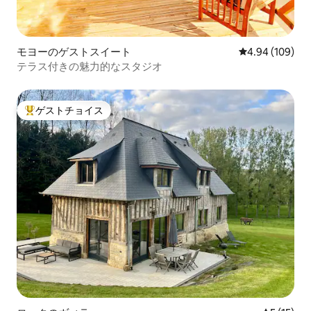
モヨーのゲストスイート
レビュー109件
4.94 (109)
テラス付きの魅力的なスタジオ
ゲストチョイス
大好評のゲストチョイスです。