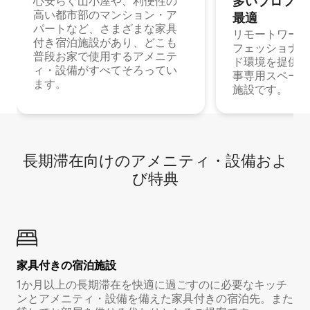
多⁠いプ⁠ロ⁠フ⁠ェ⁠
心安らぐ山小屋や、利便性の
高い都市部のマンション・ア
最⁠適
パートなど、さまざまな家具
リモートワーク
付き宿泊施設があり、どこも
フェッショナル
普段お家で使用するアメニテ
ド環境を提供する
ィ・設備がすべてそろってい
事専用スペース
ます。
施設です。
長期滞在向け⁠のア⁠メ⁠ニ⁠テ⁠ィ⁠・設⁠備⁠およ
び特⁠典
家具付き⁠の宿⁠泊⁠施⁠設
1か月以上の長期滞在を快適に過ごすのに必要なキッチ
ンとアメニティ・設備を備えた家具付きの宿泊先。また