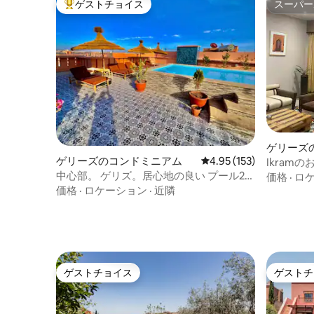
ゲストチョイス
スーパー
大好評のゲストチョイスです。
スーパー
ゲリーズ
ゲリーズのコンドミニアム
レビュー153件、5つ星
4.95 (153)
Ikram
中心部。 ゲリズ。居心地の良い プール2
•光ファ
価格
·
ロ
つ/サウナ/ハマム
価格
·
ロケーション
·
近隣
ゲストチョイス
ゲストチ
ゲストチョイス
ゲストチ