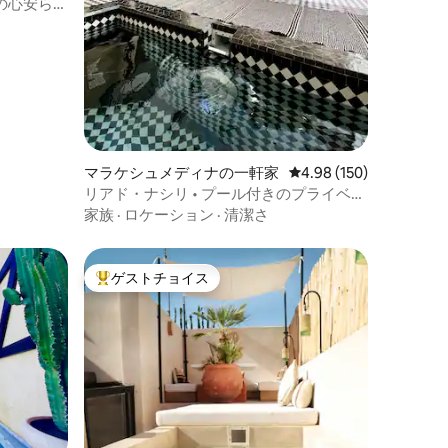
での心安らぐ
マラケシュメディナの一軒家
レビュー150件、5つ星
4.98 (150)
リアド・ナシリ • プール付きのプライベー
トで快適なデザイナーズリアド
家族
·
ロケーション
·
清潔さ
ゲストチョイス
大好評のゲストチョイスです。