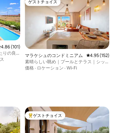
ゲストチョイス
ゲストチョイス
レビュー101件、5つ星中4.86つ星の平均評価
4.86 (101)
たりの良
マラケシュのコンドミニアム
レビュー152件、5つ星
4.95 (152)
ス
素晴らしい眺め｜プールとテラス｜シッ
ク
価格
·
ロケーション
·
Wi-Fi
ゲストチョイス
大好評のゲストチョイスです。