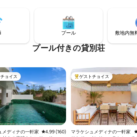
ムは、すべて設備が整ってお
プールをお楽しみください。明
の暖房とエアコンが備わってい
ス窓が優雅さをプラスします。
ondé Nast Travellerの「プ
毎日の清掃と朝食が含まれていま
Airbnbベスト42」に選ばれま
仕係のメリーが美味しいモロッ
ンシェルジュサービスを提供し
ご用意します。このユニークな
。
約しましょう！
i
プール
敷地内無料駐
プール付きの貸別荘
トチョイス
ゲストチョイス
ゲストチョイスです。
大好評のゲストチョイスです。
ュメディナの一軒家
レビュー160件、5つ星中4.99つ星の平均評価
4.99 (160)
マラケシュメディナの一軒家