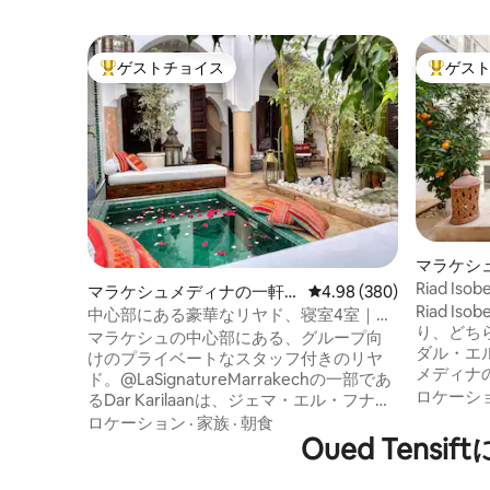
ゲストチョイス
ゲス
大好評のゲストチョイスです。
大好評の
マラケシ
Riad I
マラケシュメディナの一軒
レビュー380件、5つ星中
4.98 (380)
8人宿泊
Riad I
家
中心部にある豪華なリヤド、寝室4室｜プ
り、どち
ール＆朝食
マラケシュの中心部にある、グループ向
ダル・エ
けのプライベートなスタッフ付きのリヤ
メディナ
ド。@LaSignatureMarrakechの一部であ
エリアで
ロケーシ
るDar Karilaanは、ジェマ・エル・フナか
れ、細部
らわずか数歩の場所にある高級プライベ
ロケーション
·
家族
·
朝食
プライベ
ートリヤドです。 最大7名様までご宿泊い
Oued Te
感じられる
ただけるように設計されており、バスル
敵な中庭
ーム付きの寝室4室、屋内プール、朝食を