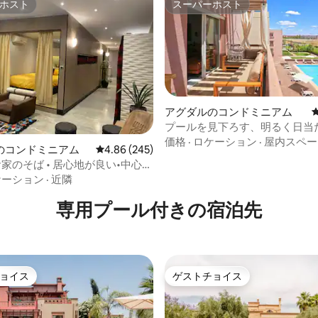
ホスト
スーパーホスト
ホスト
スーパーホスト
アグダルのコンドミニアム
プールを見下ろす、明るく日当
いアパート
価格
·
ロケーション
·
屋内スペー
のコンドミニアム
レビュー245件、5つ星中4.86つ星の平均評価
4.86 (245)
中4.95つ星の平均評価
のお家のそば • 居心地が良い•中心部
イバー
ケーション
·
近隣
専用プール付きの宿泊先
ョイス
ゲストチョイス
ョイス
ゲストチョイス