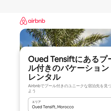
コ
ン
テ
ン
ツ
に
ス
キ
ッ
プ
Oued Tensiftにあるプ
ル付きのバケーション
レンタル
Airbnbでプール付きのユニークな宿泊先を見
よう
エリア
検索結果が表示されたら、上下の矢印キーを使っ