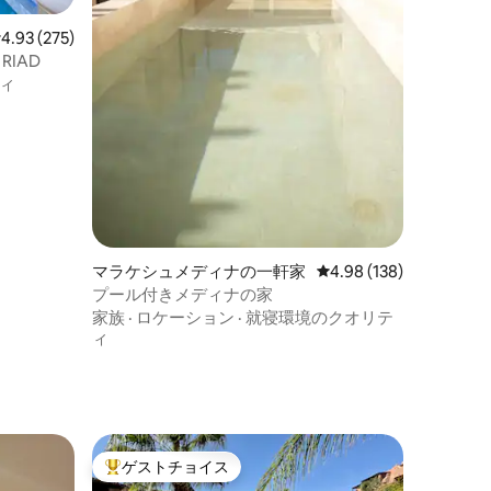
レビュー275件、5つ星中4.93つ星の平均評価
4.93 (275)
IAD
ィ
マラケシュメディナの一軒家
レビュー138件、5つ星
4.98 (138)
プール付きメディナの家
家族
·
ロケーション
·
就寝環境のクオリテ
ィ
ゲストチョイス
大好評のゲストチョイスです。