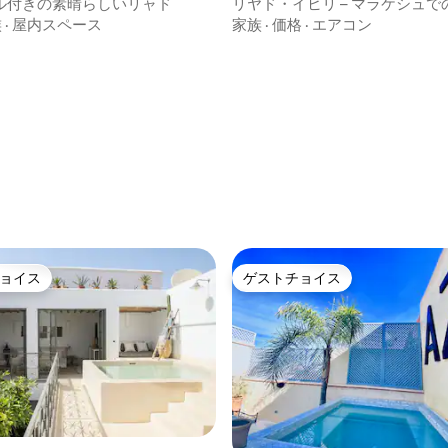
ル付きの素晴らしいリャド
リヤド・イヒリ – マラケシュ
中4.91つ星の平均評価
休暇
族
·
屋内スペース
家族
·
価格
·
エアコン
ョイス
ゲストチョイス
ョイス
ゲストチョイス
中4.98つ星の平均評価