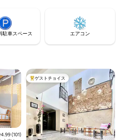
るいガラ
の日当たりの良い家具付きテラス 設備の
滞在には
整ったキッチン、1つのリビングルーム、1
す。 給
つのダイニングルームが完備されていま
コ料理を
す。 朝食、毎日の清掃、Wi-Fiが含まれて
体験を予
います
⁠車ス⁠ペ⁠ー⁠ス
エアコン
ゲストチョイス
大好評のゲストチョイスです。
レビュー101件、5つ星中4.99つ星の平均評価
4.99 (101)