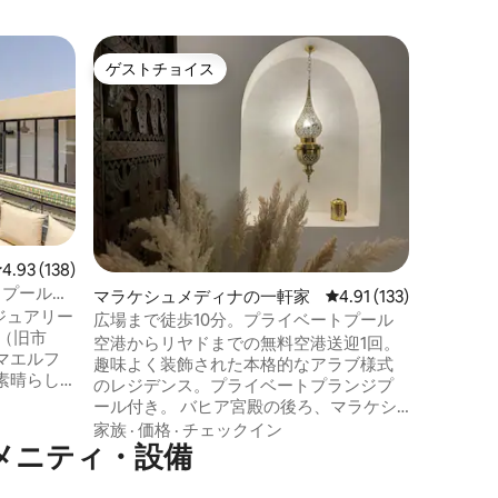
マラケシ
ゲストチョイス
ゲスト
ゲストチョイス
ゲスト
専用プー
築家のヴ
有名なArch
した大型
温水プー
ン。 ヴ
スコート、
ロケーシ
などがあ
すべての
清掃など
レビュー138件、5つ星中4.93つ星の平均評価
4.93 (138)
能です。
ベートプール＆
マラケシュメディナの一軒家
レビュー133件、5つ星
4.91 (133)
部から1
ジュアリー
ラブとア
広場まで徒歩10分。プライベートプール
です。
空港からリヤドまでの無料空港送迎1回。
マエルフ
趣味よく装飾された本格的なアラブ様式
素晴らし
のレジデンス。プライベートプランジプ
ゾン・プ
ール付き。 バヒア宮殿の後ろ、マラケシ
ドには3つ
ュの中心部に位置し、賑やかなジェマ・
家族
·
価格
·
チェックイン
あり、そ
アメニティ・設備
エル・フナ広場から10分 エアコン完備の
す。 ク
広々としたエレガントな寝室2室と専用バ
スにある
スルーム。 リラックスするのに最適な1つ