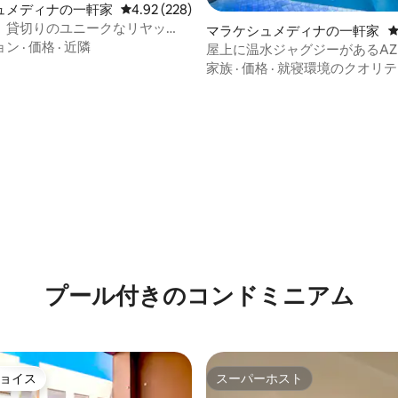
ュメディナの一軒家
レビュー228件、5つ星中4.92つ星の平均評価
4.92 (228)
 貸切りのユニークなリヤッ
マラケシュメディナの一軒家
プール付き
ョン
·
価格
·
近隣
屋上に温水ジャグジーがあるAZ R
家族
·
価格
·
就寝環境のクオリテ
プール付きのコンドミニアム
ョイス
スーパーホスト
ョイス
スーパーホスト