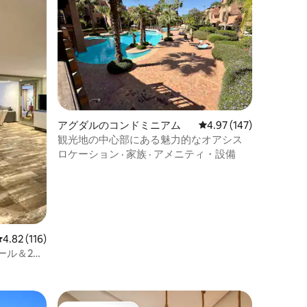
アグダルのコンドミニアム
レビュー147件、5つ星
4.97 (147)
観光地の中心部にある魅力的なオアシス
ロケーション
·
家族
·
アメニティ・設備
レビュー116件、5つ星中4.82つ星の平均評価
4.82 (116)
トプール＆2ベ