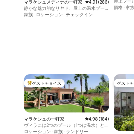
屋上プー
マラケシュメディナの一軒家
レビュー286件、5つ星
4.91 (286)
価格
·
家
静かな魅力的なリヤド、屋上の温水プー
ル
家族
·
ロケーション
·
チェックイン
ゲストチョイス
ゲストチ
大好評のゲストチョイスです。
ゲストチ
マラケシュの一軒家
レビュー184件、5つ星
4.98 (184)
ヴィラには2つのプール（1つは温水）とコ
ンロがあります
ロケーション
·
家族
·
ランドリー