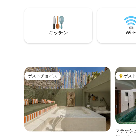
ッドルー
お楽しみいただけるパノラマの屋上テラ
り、個別
ス、専属スタッフによるパーソナライズ
ます。最近、C
されたサービスを提供しています。 完全
ール付きの
なプライバシー、快適さ、そしてメディ
した。コ
ナのまさに中心部というロケーションを
ています
キッチン
Wi-F
兼ね備えた、洗練された本格的な隠れ家
的宿泊先。
ゲストチョイス
ゲス
ゲストチョイス
大好評の
マラケシ