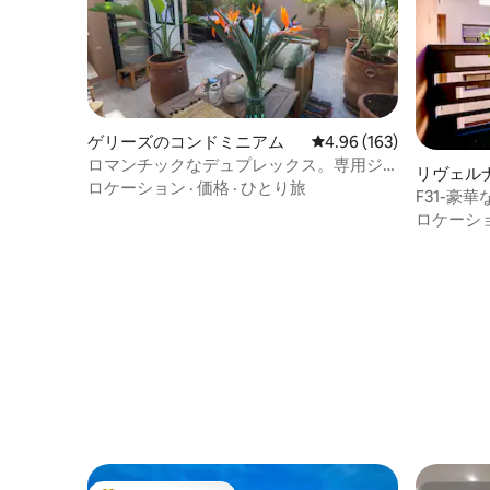
ゲリーズのコンドミニアム
レビュー163件、5つ星
4.96 (163)
ロマンチックなデュプレックス。専用ジ
リヴェル
ャグジー。ゲリズ。
ロケーション
·
価格
·
ひとり旅
ニアム
F31-豪
中心部に
ロケーシ