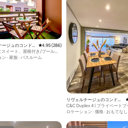
中4.96つ星の平均評価
ナージュのコンドミ
レビュー286件、5つ星中4.95つ星の平均評価
4.95 (286)
華なスイート、屋根付き/プール。
位置。
ョン
·
家族
·
バスルーム
リヴェルナージュのコンドミ
ニアム
C&C Duplex 4 | プライベー
ッドルーム
ロケーション
·
価格
·
おもてなし