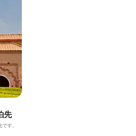
泊先
先です。