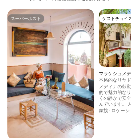
スーパーホスト
ゲストチョイス
スーパーホスト
ゲストチョイス
マラケシュメディ
家
本格的なリヤド、
料、B&B
メディナの鼓動す
的で魅力的なリヤド。 バブ・ア
くの静かで安全な
んでいます。 人混みから離れていて、重
要な場所はすべて近
家族
·
ロケーショ
ギー人のホストが
空港まで無料でお迎えに 無料
あがります。24時間体制で
す。 徒歩圏内：スーク（600m）、ジャ