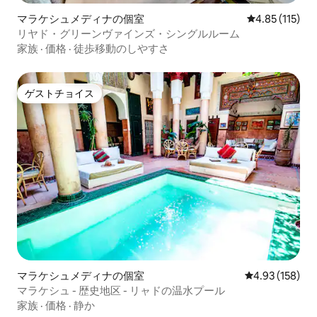
マラケシュメディナの個室
レビュー115
4.85 (115)
リヤド・グリーンヴァインズ・シングルルーム
家族
·
価格
·
徒歩移動のしやすさ
ゲストチョイス
ゲストチョイス
マラケシュメディナの個室
レビュー158件
4.93 (158)
マラケシュ - 歴史地区 - リャドの温水プール
家族
·
価格
·
静か