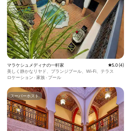
マラケシュメディナの一軒家
レビュー4
5.0 (4)
美しく静かなリヤド、プランジプール、Wi-Fi、テラス
ロケーション
·
家族
·
プール
スーパーホスト
スーパーホスト