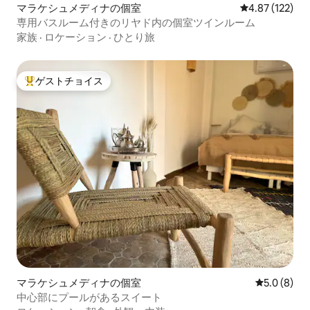
マラケシュメディナの個室
レビュー122件
4.87 (122)
専用バスルーム付きのリヤド内の個室ツインルーム
家族
·
ロケーション
·
ひとり旅
ゲストチョイス
大好評のゲストチョイスです。
マラケシュメディナの個室
レビュー8
5.0 (8)
中心部にプールがあるスイート