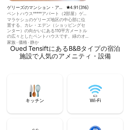
マ・エル・フナ、クト
分）。すぐ外では
ゲリーズのマンション・アパ
レビュー316件、5つ星中4.91
4.91 (316)
っています。 モロッコ料理教室と美味し
ート
ペントハウス*****アパート（2部屋）ゲリ
い家庭料理をお楽
ーズ屋上
マラケシュのゲリーズ地区の中心部に位
置する、カレ・エデン（ショッピングセ
ンター）の向かいにある110平方メートル
の広々としたペントハウスです。緑のオ
アシスにある、典型的でモダンな住まい
家族
·
価格
·
静か
のユニークな体験をお楽しみください。
Oued TensiftにあるB&Bタイプの宿泊
お家のようにくつろぎながら、高品質の
施設で人気のアメニティ・設備
ホテルサービスをお楽しみください。建
物のすぐ近くには、ショップ、カフェ、
レストラン、ギャラリーがあります。絶
対に外せないレストラン、グラン・カフ
ェ・ドゥ・ラ・ポストからすぐの場所に
あります。すべてが近くにあるので、徒
歩でマラケシュを散策して発見してくだ
さい！
キッチン
Wi-Fi