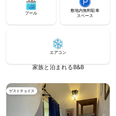
敷地内無料駐⁠車
プール
ス⁠ペ⁠ー⁠ス
エアコン
家族と泊まれるB&B
ゲストチョイス
ゲストチョイス