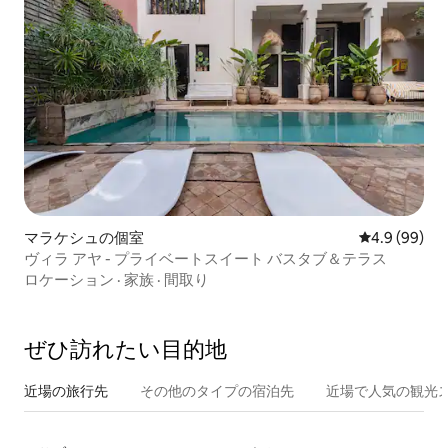
マラケシュの個室
レビュー99
4.9 (99)
ヴィラ アヤ - プライベートスイート バスタブ＆テラス
ロケーション
·
家族
·
間取り
ぜひ訪⁠れ⁠た⁠い目⁠的⁠地
近場の旅行先
その他のタ⁠イ⁠プ⁠の宿⁠泊⁠先
近場で人気の観光