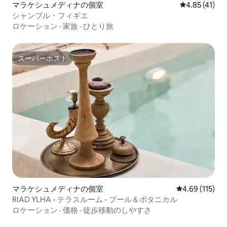
マラケシュメディナの個室
レビュー41件
4.85 (41)
シャンブル・フィギエ
ロケーション
·
家族
·
ひとり旅
スーパーホスト
スーパーホスト
マラケシュメディナの個室
レビュー115件
4.69 (115)
RIAD YLHA - テラスルーム - プール＆ボタニカル
ロケーション
·
価格
·
徒歩移動のしやすさ