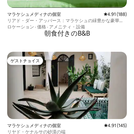
マラケシュメディナの個室
レビュー188件
4.91 (188)
リアド・ダー・アッバース：マラケシュの緑豊かな豪華な
隠れ家
ロケーション
·
価格
·
アメニティ・設備
朝食付きのB&B
ゲストチョイス
ゲストチョイス
マラケシュメディナの個室
レビュー145件
4.91 (145)
リヤド・ケナルサの砂漠の端