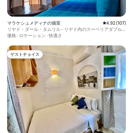
マラケシュメディナの個室
レビュー107件
4.92 (107)
リヤド・ダール・タムリル - リヤド内のスーペリアダブル
ルーム
価格
·
ロケーション
·
快適さ
ゲストチョイス
ゲストチョイス