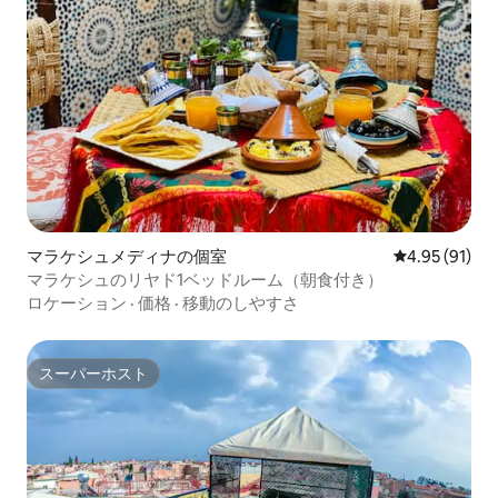
マラケシュメディナの個室
レビュー91件
4.95 (91)
マラケシュのリヤド1ベッドルーム（朝食付き）
ロケーション
·
価格
·
移動のしやすさ
スーパーホスト
スーパーホスト