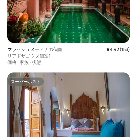
マラケシュメディナの個室
レビュー153件
4.92 (153)
リアドザゴウダ個室1
価格
·
家族
·
状態
スーパーホスト
スーパーホスト