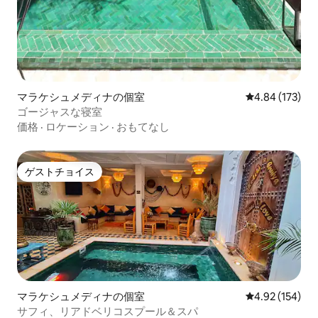
マラケシュメディナの個室
レビュー173件
4.84 (173)
ゴージャスな寝室
価格
·
ロケーション
·
おもてなし
ゲストチョイス
ゲストチョイス
マラケシュメディナの個室
レビュー154件
4.92 (154)
サフィ、リアドベリコスプール＆スパ