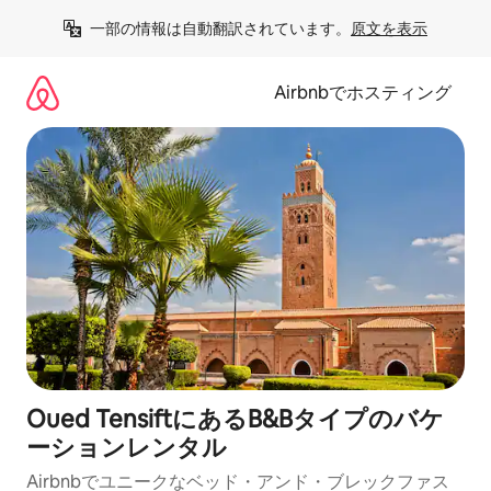
コ
一部の情報は自動翻訳されています。
原文を表示
ン
テ
ン
Airbnbでホスティング
ツ
に
ス
キ
ッ
プ
Oued TensiftにあるB&Bタイプのバケ
ーションレンタル
Airbnbでユニークなベッド・アンド・ブレックファス