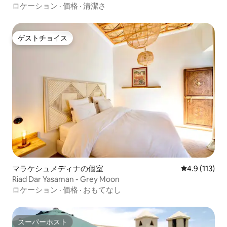
ロケーション
·
価格
·
清潔さ
ゲストチョイス
ゲストチョイス
マラケシュメディナの個室
レビュー113
4.9 (113)
Riad Dar Yasaman - Grey Moon
ロケーション
·
価格
·
おもてなし
スーパーホスト
スーパーホスト