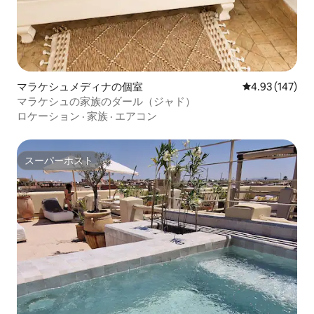
マラケシュメディナの個室
レビュー147件
4.93 (147)
マラケシュの家族のダール（ジャド）
ロケーション
·
家族
·
エアコン
スーパーホスト
スーパーホスト