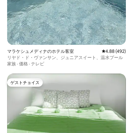
マラケシュメディナのホテル客室
レビュー492件
4.88 (492)
リヤド・ド・ヴァンサン、ジュニアスイート、温水プール
家族
·
価格
·
テレビ
ゲストチョイス
ゲストチョイス