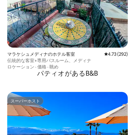
マラケシュメディナのホテル客室
レビュー292件
4.73 (292)
伝統的な客室+専用バスルーム、メディナ
ロケーション
·
価格
·
眺め
パティオがあるB&B
スーパーホスト
スーパーホスト