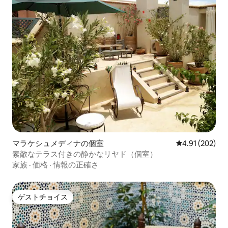
マラケシュメディナの個室
レビュー202件
4.91 (202)
素敵なテラス付きの静かなリヤド（個室）
家族
·
価格
·
情報の正確さ
ゲストチョイス
ゲストチョイス