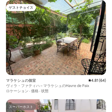
ゲストチョイス
ゲストチョイス
マラケシュの個室
レビュー64件
4.81 (64)
ヴィラ・ファティハ – マラケシュのHavre de Paix
ロケーション
·
価格
·
状態
スーパーホスト
スーパーホスト