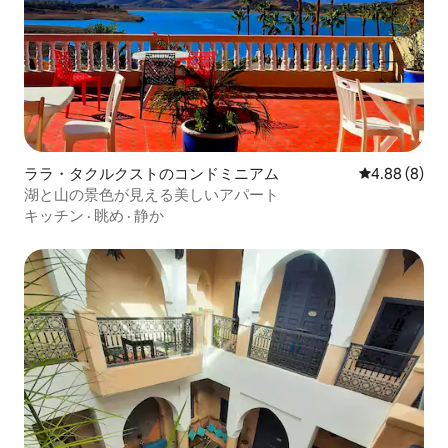
ララ・タクルクストのコンドミニアム
レビュー8件
4.88 (8)
湖と山の景色が見える美しいアパート
キッチン
·
眺め
·
静か