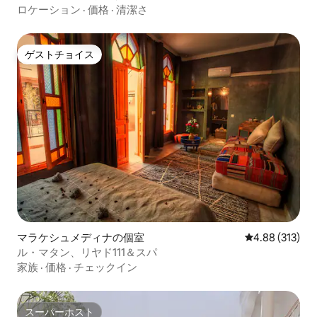
ロケーション
·
価格
·
清潔さ
ゲストチョイス
ゲストチョイス
マラケシュメディナの個室
レビュー313件
4.88 (313)
ル・マタン、リヤド111＆スパ
家族
·
価格
·
チェックイン
スーパーホスト