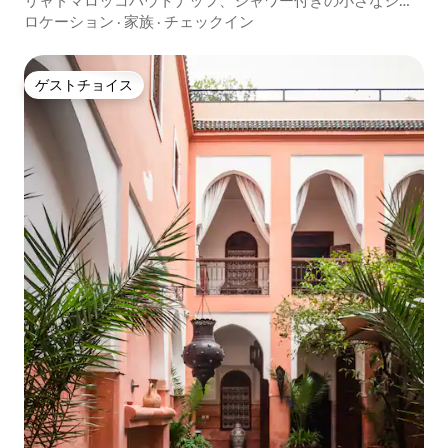
リャドマロッコハウトナッフ、シャワー付きの小さなシン
グルルーム
ロケーション
·
家族
·
チェックイン
ゲストチョイス
ゲストチョイス