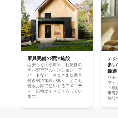
家具完備の宿⁠泊⁠施⁠設
デジ
多⁠いプ
心安らぐ山小屋や、利便性の
高い都市部のマンション・ア
最⁠適
パートなど、さまざまな家具
リモ
付き宿泊施設があり、どこも
フェ
普段お家で使用するアメニテ
ド環
ィ・設備がすべてそろってい
事専
ます。
施設