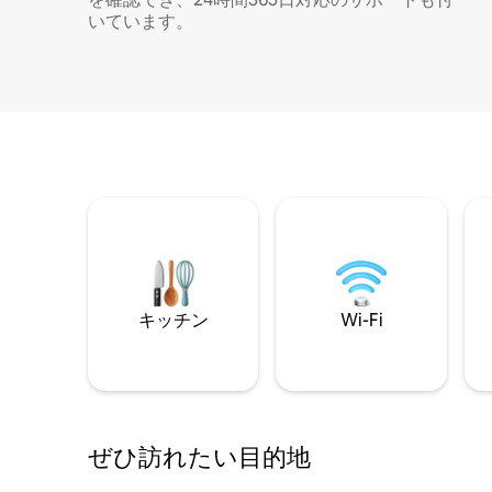
いています。
キッチン
Wi-Fi
ぜひ訪⁠れ⁠た⁠い目⁠的⁠地