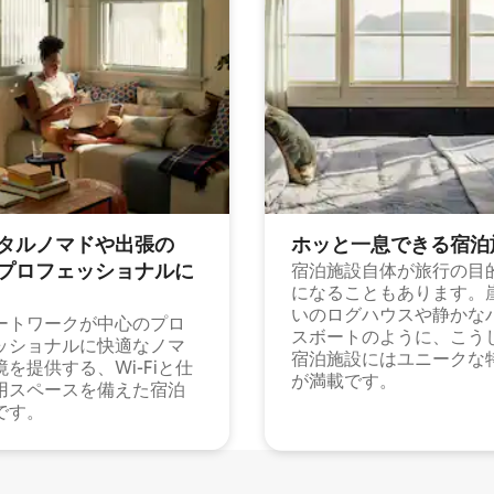
タルノマドや出⁠張⁠の
ホッと一⁠息⁠で⁠き⁠る宿⁠泊
⁠ロ⁠フ⁠ェ⁠ッ⁠シ⁠ョ⁠ナ⁠ル⁠に
宿泊施設自体が旅行の目
になることもあります。
いのログハウスや静かな
ートワークが中心のプロ
スボートのように、こう
ッショナルに快適なノマ
宿泊施設にはユニークな
境を提供する、Wi-Fiと仕
が満載です。
用スペースを備えた宿泊
です。