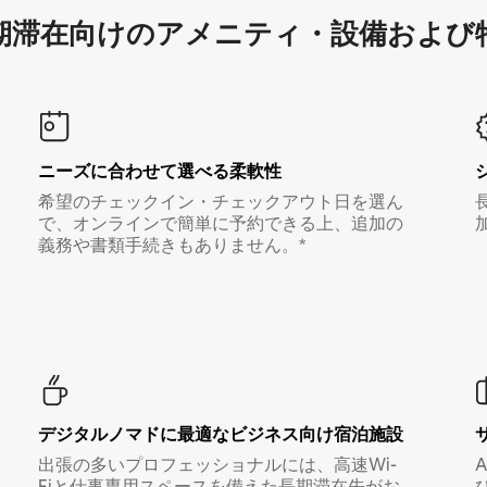
滞在向け⁠のア⁠メ⁠ニ⁠テ⁠ィ⁠・設⁠備⁠および
ニーズに合わせて選べる柔軟性
希望のチェックイン・チェックアウト日を選ん
で、オンラインで簡単に予約できる上、追加の
義務や書類手続きもありません。*
デジタルノマド⁠に最⁠適⁠なビ⁠ジ⁠ネ⁠ス⁠向⁠け宿⁠泊⁠施⁠設
出張の多いプロフェッショナルには、高速Wi-
Fiと仕事専用スペースを備えた長期滞在先がお