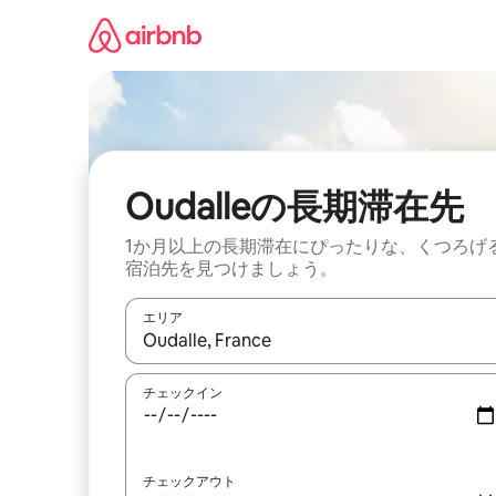
コ
ン
テ
ン
ツ
に
ス
キ
ッ
Oudalleの長期滞在先
プ
1か月以上の長期滞在にぴったりな、くつろげ
宿泊先を見つけましょう。
エリア
検索結果が表示されたら、上下の矢印キーを使っ
チェックイン
チェックアウト