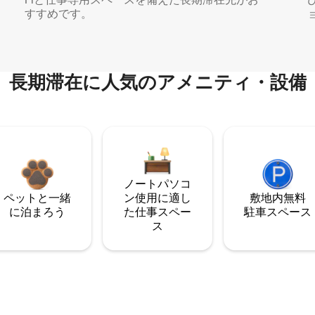
すすめです。
長期滞在に人気のアメニティ・設備
ノートパソコ
ペットと一緒
ン使用に適し
敷地内無料
に泊まろう
た仕事スペー
駐⁠車ス⁠ペ⁠ー⁠ス
ス