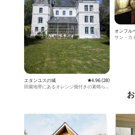
オンフル
ン・アパ
サン・カ
エタンユスの城
レビュー28件、5つ星中
4.96 (28)
田園地帯にあるオレンジ畑付きの素晴ら
お
しいシャトー