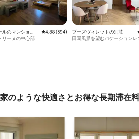
ールのマンショ
レビュー594件、5つ星中4.88つ星の平均評価
4.88 (594)
ブーズヴィレットの別荘
ート
トリーヌの中心部
田園風景を望むバケーションレ
4.96つ星の平均評価
家のような快⁠適⁠さ⁠とお⁠得⁠な長⁠期⁠滞⁠在料