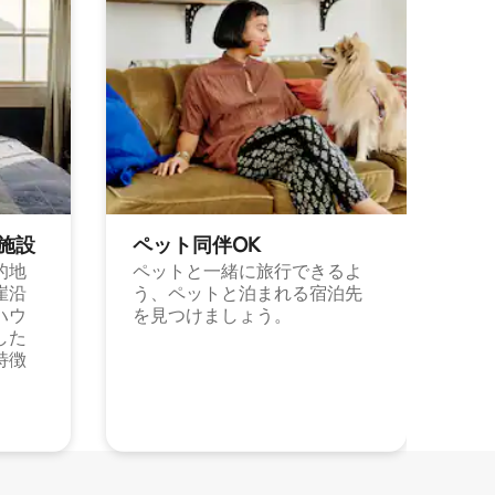
施⁠設
ペット同⁠伴OK
的地
ペットと一緒に旅行できるよ
崖沿
う、ペットと泊まれる宿泊先
ハウ
を見つけましょう。
した
特徴