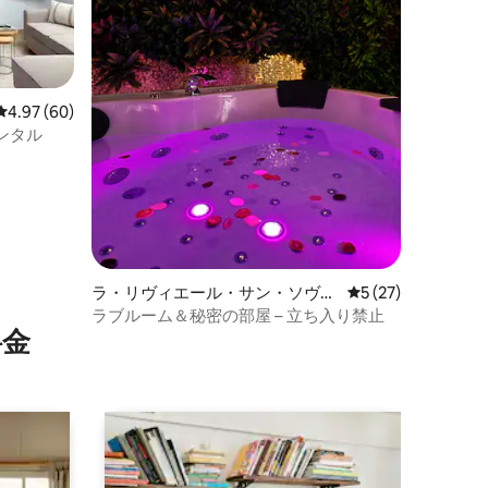
レビュー60件、5つ星中4.97つ星の平均評価
4.97 (60)
ンタル
ラ・リヴィエール・サン・ソヴー
レビュー27件、5
5 (27)
ルの一軒家
ラブルーム＆秘密の部屋 – 立ち入り禁止
⁠金