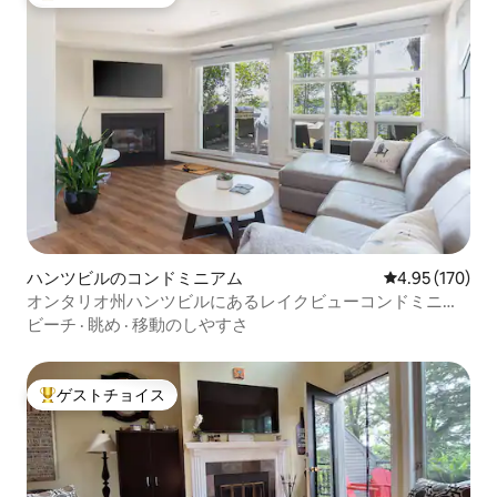
大好評のゲストチョイスです。
ハンツビルのコンドミニアム
レビュー170件
4.95 (170)
オンタリオ州ハンツビルにあるレイクビューコンドミニア
ム
ビーチ
·
眺め
·
移動のしやすさ
ゲストチョイス
大好評のゲストチョイスです。