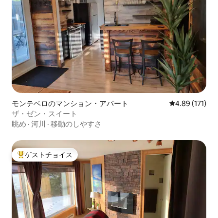
モンテベロのマンション・アパート
レビュー171件
4.89 (171)
ザ・ゼン・スイート
眺め
·
河川
·
移動のしやすさ
ゲストチョイス
大好評のゲストチョイスです。