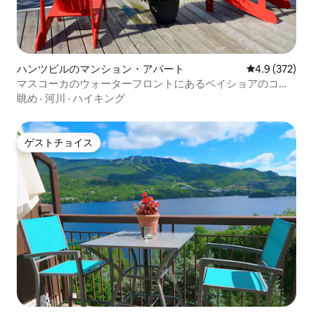
ハンツビルのマンション・アパート
レビュー372
4.9 (372)
マスコーカのウォーターフロントにあるベイショアのコテ
ージ
眺め
·
河川
·
ハイキング
ゲストチョイス
ゲストチョイス