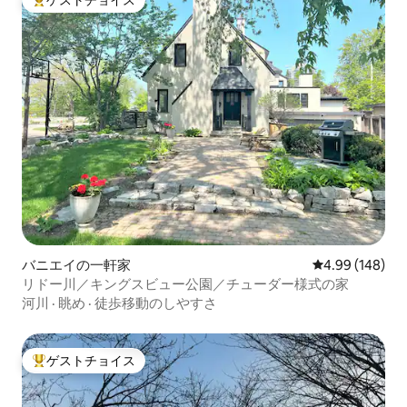
大好評のゲストチョイスです。
バニエイの一軒家
レビュー148件
4.99 (148)
リドー川／キングスビュー公園／チューダー様式の家
河川
·
眺め
·
徒歩移動のしやすさ
ゲストチョイス
大好評のゲストチョイスです。