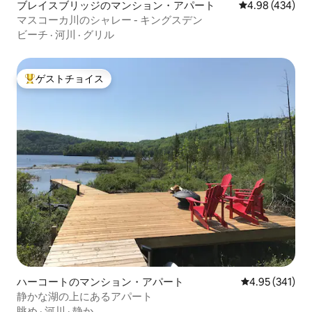
ブレイスブリッジのマンション・アパート
レビュー434件
4.98 (434)
マスコーカ川のシャレー - キングスデン
ビーチ
·
河川
·
グリル
ゲストチョイス
大好評のゲストチョイスです。
ハーコートのマンション・アパート
レビュー341件
4.95 (341)
静かな湖の上にあるアパート
眺め
·
河川
·
静か