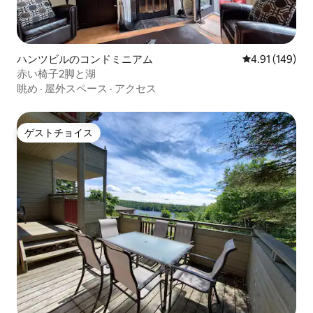
ハンツビルのコンドミニアム
レビュー149件
4.91 (149)
赤い椅子2脚と湖
眺め
·
屋外スペース
·
アクセス
ゲストチョイス
ゲストチョイス