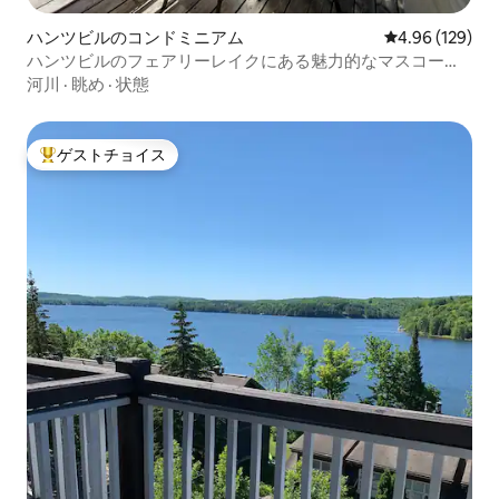
ハンツビルのコンドミニアム
レビュー129件
4.96 (129)
ハンツビルのフェアリーレイクにある魅力的なマスコーカ
の宿泊先
河川
·
眺め
·
状態
ゲストチョイス
大好評のゲストチョイスです。