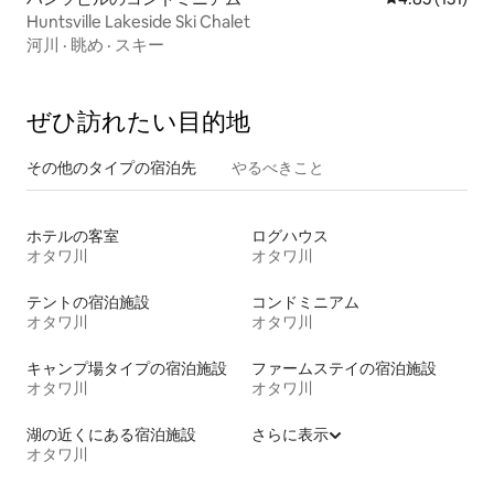
Huntsville Lakeside Ski Chalet
河川
·
眺め
·
スキー
ぜひ訪⁠れ⁠た⁠い目⁠的⁠地
その他のタ⁠イ⁠プ⁠の宿⁠泊⁠先
やるべきこと
ホテルの客室
ログハウス
オタワ川
オタワ川
テントの宿泊施設
コンドミニアム
オタワ川
オタワ川
キャンプ場タイプの宿泊施設
ファームステイの宿泊施設
オタワ川
オタワ川
湖の近くにある宿泊施設
さらに表示
オタワ川