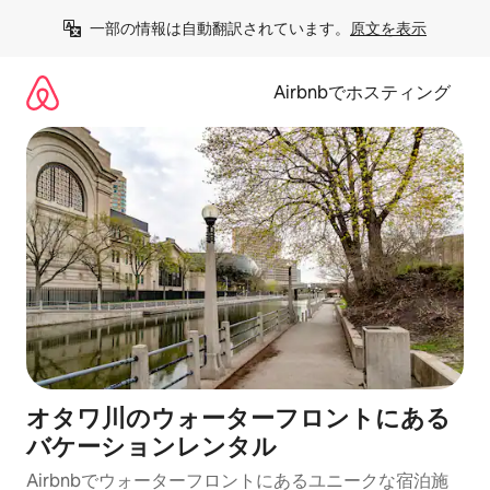
コ
一部の情報は自動翻訳されています。
原文を表示
ン
テ
ン
Airbnbでホスティング
ツ
に
ス
キ
ッ
プ
オタワ川のウォーターフロントにある
バケーションレンタル
Airbnbでウォーターフロントにあるユニークな宿泊施