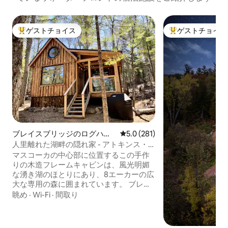
ゲストチョイス
ゲストチョイス
大好評のゲストチョイスです。
大好評のゲストチ
ブレイスブリッジのログハウ
レビュー281件、5つ星中5.0
5.0 (281)
ス
人里離れた湖畔の隠れ家 - アトキンス・
ハイドウェイ
マスコーカの中心部に位置するこの手作
りの木造フレームキャビンは、風光明媚
な湧き湖のほとりにあり、8エーカーの広
大な専用の森に囲まれています。 ブレー
スブリッジからわずか10分で、町のアメ
眺め
·
Wi-Fi
·
間取り
ニティ、地元のお店、レストランに近い
ところで、静かな湖の生活と自然の美し
さをお楽しみいただけます。 専用ドック