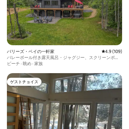
バリーズ・ベイの一軒家
レビュー109
4.9 (109)
バレーボール付き露天風呂・ジャグジー、スクリーンポー
チ、ゲームルーム
ビーチ
·
眺め
·
家族
ゲストチョイス
ゲストチョイス