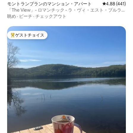
モントランブランのマンション・アパート
レビュー441件
4.88 (441)
「The View」- ロマンチック - ラ・ヴィ・エスト・ブルラ
ン！
眺め
·
ビーチ
·
チェックアウト
ゲストチョイス
大好評のゲストチョイスです。