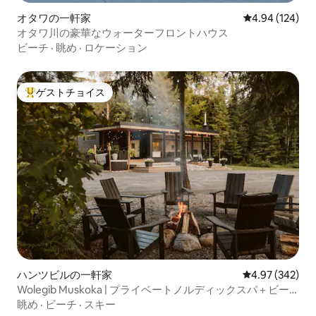
オタワの一軒家
レビュー124件
4.94 (124)
オタワ川の豪華なウォーターフロントハウス
ビーチ
·
眺め
·
ロケーション
ゲストチョイス
大好評のゲストチョイスです。
ハンツビルの一軒家
レビュー342件
4.97 (342)
Wolegib Muskoka | プライベートノルディックスパ＋ビー
チ
眺め
·
ビーチ
·
スキー