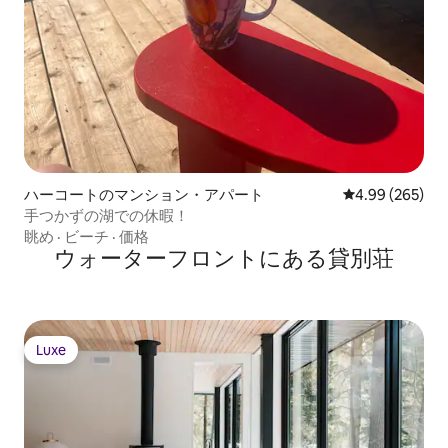
ハーコートのマンション・アパート
レビュー265件
4.99 (265)
手つかずの湖での休暇！
眺め
·
ビーチ
·
価格
ウォーターフロントにある貸別荘
Luxe
Luxe