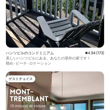
ハンツビルのコンドミニアム
レビュー173件
4.94 (173)
美しいハンツビルにある、あなたの第外の家です！
眺め
·
ビーチ
·
ロケーション
ゲストチョイス
ゲストチョイス