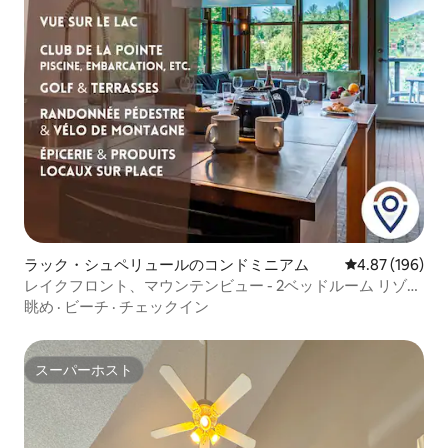
ラック・シュペリュールのコンドミニアム
レビュー196件
4.87 (196)
レイクフロント、マウンテンビュー - 2ベッドルーム リゾー
トスイート
眺め
·
ビーチ
·
チェックイン
スーパーホスト
スーパーホスト