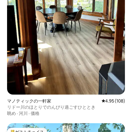
マノティックの一軒家
レビュー108件
4.95 (108)
リドー川のほとりでのんびり過ごすひととき
眺め
·
河川
·
価格
ゲストチョイス