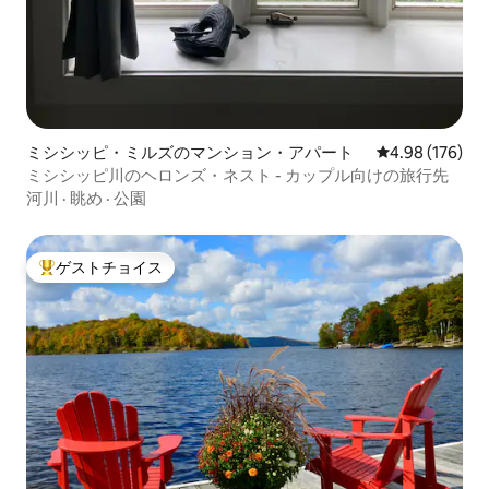
ミシシッピ・ミルズのマンション・アパート
レビュー176件
4.98 (176)
ミシシッピ川のヘロンズ・ネスト - カップル向けの旅行先
河川
·
眺め
·
公園
ゲストチョイス
大好評のゲストチョイスです。