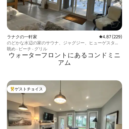
ラナクの一軒家
レビュー229件
4.87 (229)
のどかな水辺の家のサウナ、ジャグジー、ヒューゲスタイ
ル
眺め
·
ビーチ
·
グリル
ウォーターフロントにあるコンドミニ
アム
ゲストチョイス
大好評のゲストチョイスです。