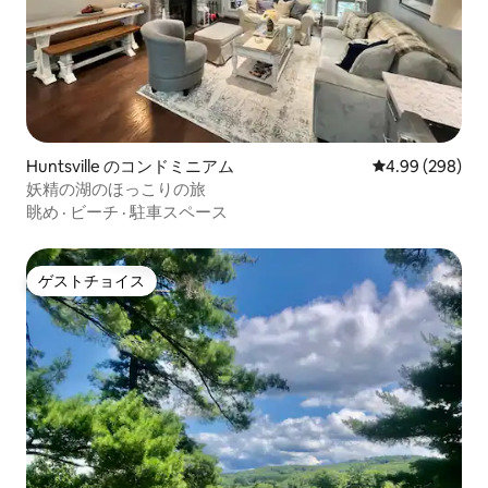
Huntsville のコンドミニアム
レビュー298件
4.99 (298)
妖精の湖のほっこりの旅
眺め
·
ビーチ
·
駐車スペース
ゲストチョイス
ゲストチョイス