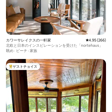
カワーサレイクスの一軒家
レビュー266件
4.95 (266)
北欧と日本のインスピレーションを受けた「nortehaus」
眺め
·
ビーチ
·
家族
ゲストチョイス
大好評のゲストチョイスです。