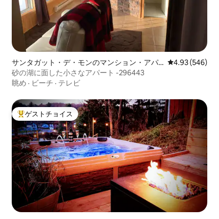
サンタガット・デ・モンのマンション・アパ
レビュー546件
4.93 (546)
ート
砂の湖に面した小さなアパート -296443
眺め
·
ビーチ
·
テレビ
ゲストチョイス
大好評のゲストチョイスです。