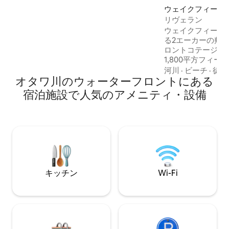
でのリラクゼーション、快適なキャビ
ウェイクフィール
ン、屋外での焚き火をお楽しみくださ
ージ
リヴェラン
い。 プロビンシャルパークのデイパスが
ウェイクフィール
含まれており、さらなる冒険を楽しむこ
る2エーカーの敷
とができます（*保証金が必要です）。 リ
ロントコテージへよ
ラックスして、充電して、再びつながり
1,800平方フィ
ましょう。
大きな床から天井
河川
·
ビーチ
·
徒歩
オタワ川のウォーターフロントにある
と一体化するよう
ます。 自然の中でリラックスして元気を
宿泊施設で人気のアメニティ・設備
取り戻しましょう。 ドックから泳ぐ
ヌー/カヤック、
ルフ、スキー、ガ
ディックスパなど
ビティが楽しめます。 （CITQ#30
売上税と所得税は
払います）
キッチン
Wi-Fi