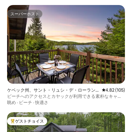
スーパーホスト
スーパーホスト
ケベック州、サント・リュシ・デ・ローラン
レビュー105件
4.82 (105)
ティッドの一軒家
ビーチへのアクセスとカヤックが利用できる素朴なキャビ
ン
眺め
·
ビーチ
·
快適さ
ゲストチョイス
大好評のゲストチョイスです。