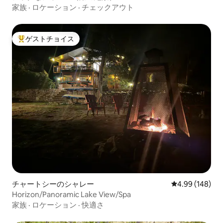
家族
·
ロケーション
·
チェックアウト
ゲストチョイス
大好評のゲストチョイスです。
チャートシーのシャレー
レビュー148件
4.99 (148)
Horizon/Panoramic Lake View/Spa
家族
·
ロケーション
·
快適さ