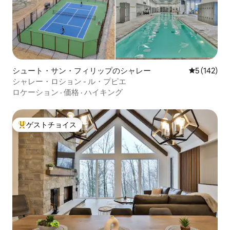
シュート・サン・フィリップのシャレー
レビュー14
5 (142)
シャレー・ロション - ル・プピエ
ロケーション
·
価格
·
ハイキング
ゲストチョイス
大好評のゲストチョイスです。