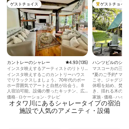
ゲストチョイス
ゲストチョイス
ゲストチョイス
大好評のゲストチ
カントレーのシャレー
レビュー135件、5つ星中4.93
4.93 (135)
ハンツビルのシャ
インスタ映えするアーティストのリトリ
マスコーカの三角屋
ート兼田舎のシャレー
ビーチ、カヤック
インスタ映えするこのカントリーハウス
*夏のご予約* マスコーカAフレームへよう
でリラックスしましょう。70年代のボー
こそ。ジャグジー
ホー雰囲気でアートと自然が出会う。 8
休暇を始め、焚き
人宿泊可能。設備の整ったキッチン、広
き、揺れる木の枝
いオープンプランの2つのリビングルーム
ードゲームやアル
価格
·
ロケーション
·
テレビ
家族
·
価格
·
ハイキ
と薪ストーブ（薪は無料）。快適に自然
オタワ川にあるシャレータイプの宿泊
う。このクラシッ
に囲まれてください。屋外ヒーター付き
は、現代の世界に
施設で人気のアメニティ・設備
のスクリーン付き屋外リビング/ダイニン
ています。 ゆったり過ごすか、四季を通
グルーム。バーベキューとファイヤーピ
した冒険の拠点に
ットを備えた広い庭。 Wi-Fi （ファイバー
いだり、プライベ