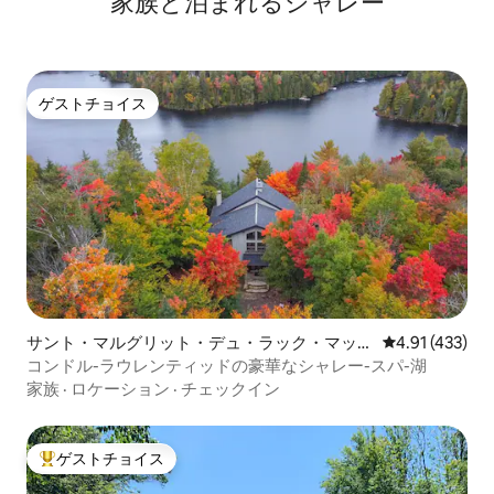
家族と泊まれるシャレー
ゲストチョイス
ゲストチョイス
サント・マルグリット・デュ・ラック・マッソ
レビュー433件
4.91 (433)
ンのシャレー
コンドル-ラウレンティッドの豪華なシャレー-スパ-湖
家族
·
ロケーション
·
チェックイン
ゲストチョイス
大好評のゲストチョイスです。