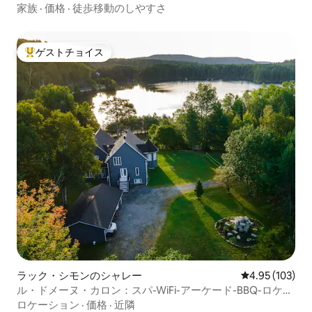
キュー｜無料ビーチまで2m！
家族
·
価格
·
徒歩移動のしやすさ
ゲストチョイス
大好評のゲストチョイスです。
ラック・シモンのシャレー
レビュー103件
4.95 (103)
ル・ドメーヌ・カロン：スパ-WiFi-アーケード-BBQ-ロケー
ションが良い
ロケーション
·
価格
·
近隣