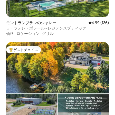
モントランブランのシャレー
レビュー136件
4.99 (136)
ラ・フォレ・ボレール - レジデンスブティック
価格
·
ロケーション
·
グリル
ゲストチョイス
大好評のゲストチョイスです。