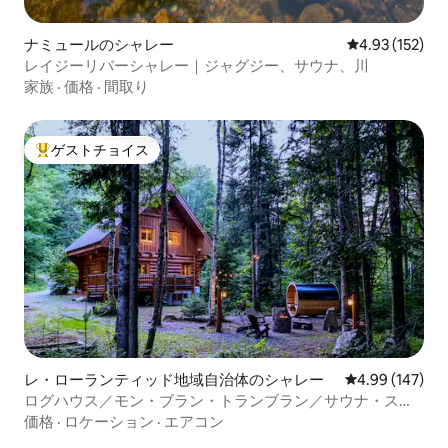
ナミュールのシャレー
レビュー152件
4.93 (152)
レイジーリバーシャレー｜ジャグジー、サウナ、川
家族
·
価格
·
間取り
ゲストチョイス
大好評のゲストチョイスです。
レ・ローランティッド地域自治体のシャレー
レビュー147件
4.99 (147)
ログハウス／モン・ブラン・トランブラン／サウナ・ス
パ・バーベキュー
価格
·
ロケーション
·
エアコン