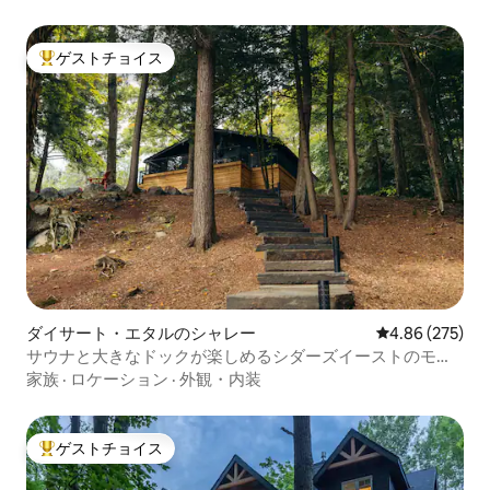
ゲストチョイス
大好評のゲストチョイスです。
ダイサート・エタルのシャレー
レビュー275件
4.86 (275)
サウナと大きなドックが楽しめるシダーズイーストのモダ
ンコテージ
家族
·
ロケーション
·
外観・内装
ゲストチョイス
大好評のゲストチョイスです。