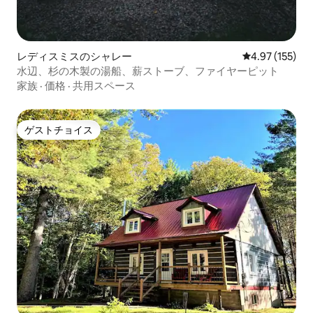
レディスミスのシャレー
レビュー155件
4.97 (155)
水辺、杉の木製の湯船、薪ストーブ、ファイヤーピット
家族
·
価格
·
共用スペース
ゲストチョイス
ゲストチョイス