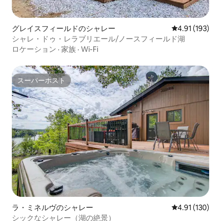
グレイスフィールドのシャレー
レビュー193件
4.91 (193)
シャレ・ドゥ・レラブリエール/ノースフィールド湖
ロケーション
·
家族
·
Wi-Fi
スーパーホスト
スーパーホスト
ラ・ミネルヴのシャレー
レビュー130件
4.91 (130)
シックなシャレー（湖の絶景）