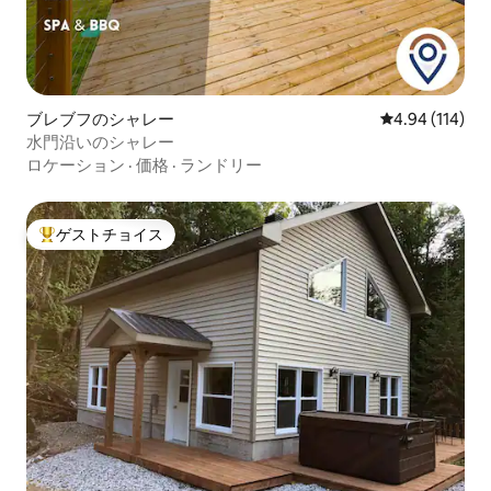
ブレブフのシャレー
レビュー114件
4.94 (114)
水門沿いのシャレー
ロケーション
·
価格
·
ランドリー
ゲストチョイス
大好評のゲストチョイスです。