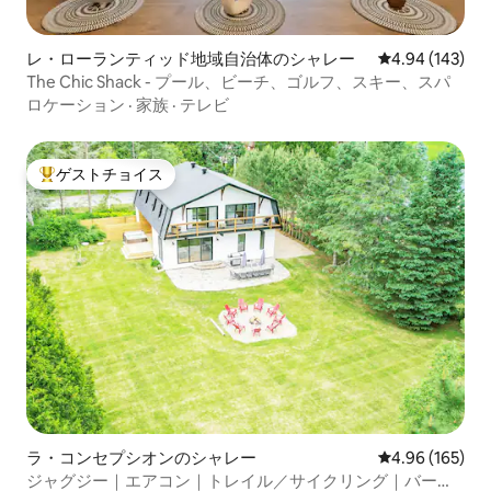
レ・ローランティッド地域自治体のシャレー
レビュー143件
4.94 (143)
The Chic Shack - プール、ビーチ、ゴルフ、スキー、スパ
ロケーション
·
家族
·
テレビ
ゲストチョイス
大好評のゲストチョイスです。
ラ・コンセプシオンのシャレー
レビュー165件
4.96 (165)
ジャグジー｜エアコン｜トレイル／サイクリング｜バーベ