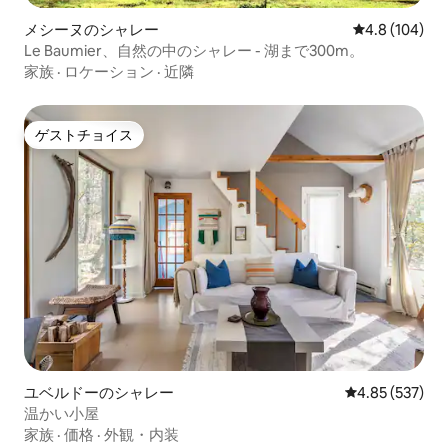
メシーヌのシャレー
レビュー104
4.8 (104)
Le Baumier、自然の中のシャレー - 湖まで300m。
家族
·
ロケーション
·
近隣
ゲストチョイス
ゲストチョイス
ユベルドーのシャレー
レビュー537件
4.85 (537)
温かい小屋
家族
·
価格
·
外観・内装