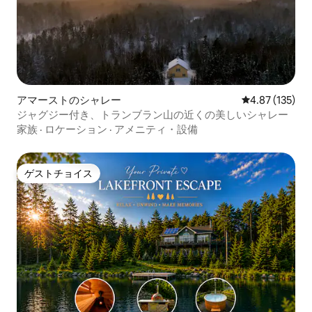
アマーストのシャレー
レビュー135件
4.87 (135)
ジャグジー付き、トランブラン山の近くの美しいシャレー
家族
·
ロケーション
·
アメニティ・設備
ゲストチョイス
ゲストチョイス