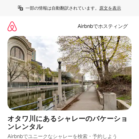
コ
一部の情報は自動翻訳されています。
原文を表示
ン
テ
ン
Airbnbでホスティング
ツ
に
ス
キ
ッ
プ
オタワ川にあるシャレーのバケーショ
ンレンタル
Airbnbでユニークなシャレーを検索・予約しよう