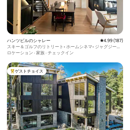
ハンツビルのシャレー
レビュー187件
4.99 (187)
スキー＆ゴルフのリトリート• ホームシネマ• ジャグジー・
スパボーイ
ロケーション
·
家族
·
チェックイン
ゲストチョイス
大好評のゲストチョイスです。