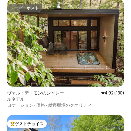
スーパーホスト
スーパーホスト
ヴァル・デ・モンのシャレー
レビュー130件
4.92 (130)
ルネアル
ロケーション
·
価格
·
就寝環境のクオリティ
ゲストチョイス
大好評のゲストチョイスです。