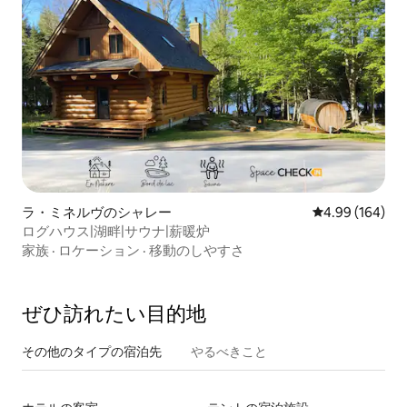
ラ・ミネルヴのシャレー
レビュー164件
4.99 (164)
ログハウス|湖畔|サウナ|薪暖炉
家族
·
ロケーション
·
移動のしやすさ
ぜひ訪⁠れ⁠た⁠い目⁠的⁠地
その他のタ⁠イ⁠プ⁠の宿⁠泊⁠先
やるべきこと