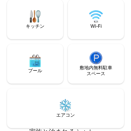
光）、スマートテレビ（Netflixなど）、
ヤックを借りたり
ボードゲームなど 山まで車で1分未満。カ
ッドやリンバーロ
スケードスキー場＆ウォーターパーク。
探索したり、魅力
ガティノー川公園まで車で10分。
てレストラン、醸
ィを楽しんだりし
キッチン
Wi-Fi
敷地内無料駐⁠車
プール
ス⁠ペ⁠ー⁠ス
エアコン