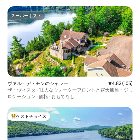
スーパーホスト
スーパーホスト
ヴァル・デ・モンのシャレー
レビュー105件
4.82 (105)
ザ・ヴィスタ - 壮大なウォーターフロントと露天風呂・ジ
ャグジー
ロケーション
·
価格
·
おもてなし
ゲストチョイス
大好評のゲストチョイスです。