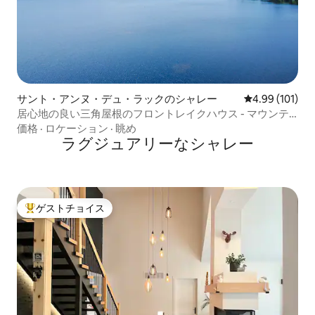
サント・アンヌ・デュ・ラックのシャレー
レビュー101件
4.99 (101)
居心地の良い三角屋根のフロントレイクハウス - マウンテ
ンビュー
価格
·
ロケーション
·
眺め
ラグジュアリーなシャレー
ゲストチョイス
大好評のゲストチョイスです。