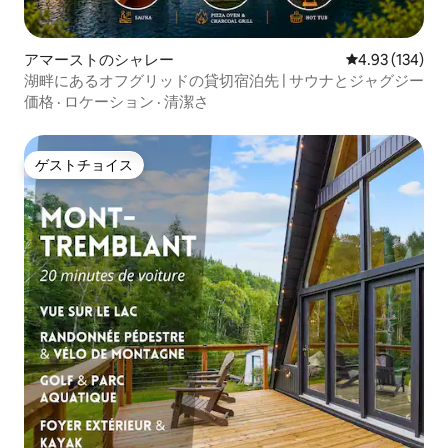
アマーストのシャレー
レビュー134件
4.93 (134)
湖畔にあるオフグリッドの貸切宿泊先 | サウナとジャグジー
価格
·
ロケーション
·
清潔さ
ゲストチョイス
ゲストチョイス