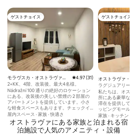
ゲストチョイス
ゲストチョイス
ゲストチョイス
ゲストチョイス
モラヴスカ・オストラヴァの
レビュー31件、5つ星中4.97
4.97 (31)
オストラヴァ・ム
コンドミニアム
2+KK、4階、改装後。最大4名様。
のマンション・ア
ラグジュアリーア
Nádražní 100 通りの絶好のロケーション
私たちは、オスト
にある、改装後の美しい禁煙の 2 部屋の
所にある豪華なア
アパートメントを提供しています。小さ
滞在を提供してい
な軽食スペースもあります。チェックイ
ッピングモール、
ンは16:00～19:45、チェックアウトは
屋内スペース
·
家族
·
快適さ
ど、必要なアメニ
家族
·
キッチン
·
チ
11:00まで。オストラヴァ市庁舎を見渡せ
オストラヴァにある家族と泊まれる宿
くにあります。 
る、エレベーターのない4階にあります。
れており、カップ
泊施設で人気のアメニティ・設備
Křižíkovaトラム停留所から100m。オスト
族でも、完璧な滞
ラヴァ全体へのアクセスが良好で、「中