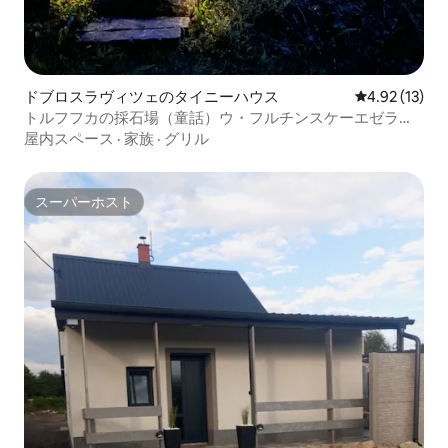
ドブロスラヴィツェのタイニーハウス
レビュー13件
4.92 (13)
トルフフカの採石場（童話）ウ・フルチンスケーエゼラ・
シュテコヴナ
屋内スペース
·
家族
·
グリル
スーパーホスト
スーパーホスト