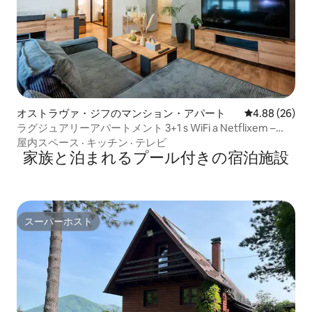
オストラヴァ・ジフのマンション・アパート
レビュー26件
4.88 (26)
ラグジュアリーアパートメント 3+1 s WiFi a Netflixem –
Ostrava-Jih
屋内スペース
·
キッチン
·
テレビ
家族と泊まれるプール付きの宿泊施設
スーパーホスト
スーパーホスト