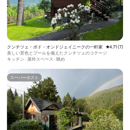
クンチツェ・ポド・オンドジェイニークの一軒家
レビュー7件
4.71 (7)
美しい景色とプールを備えたクンチツェのコテージ
キッチン
·
屋外スペース
·
眺め
スーパーホスト
スーパーホスト