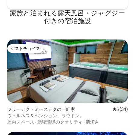
家族と泊まれる露天風呂・ジャグジー
付きの宿泊施設
ゲストチョイス
ゲストチョイス
フリーデク・ミーステクの一軒家
レビュー3
5 (34)
ウェルネス＆ペンション、ラウドン。
屋内スペース
·
就寝環境のクオリティ
·
清潔さ