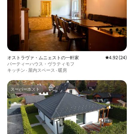
オストラヴァ・ムニェストの一軒家
レビュー24件
4.92 (24)
パーティーハウス・ヴラティモフ
キッチン
·
屋内スペース
·
暖房
スーパーホスト
スーパーホスト