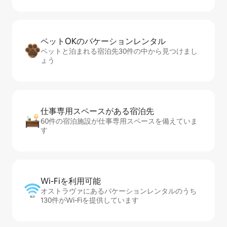
ペットOKのバ⁠ケ⁠ー⁠シ⁠ョ⁠ンレ⁠ン⁠タ⁠ル
ペットと泊まれる宿泊先30件の中から見つけまし
ょう
仕事専用ス⁠ペ⁠ー⁠スがあ⁠る宿⁠泊⁠先
60件の宿泊施設が仕事専用スペースを備えていま
す
Wi-Fiを利⁠用⁠可⁠能
オストラヴァにあるバケーションレンタルのうち
130件がWi-Fiを提供しています