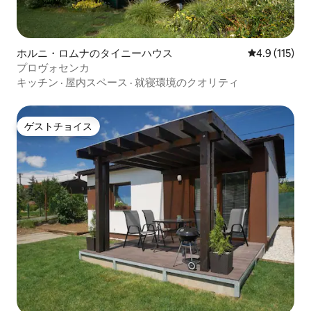
ホルニ・ロムナのタイニーハウス
レビュー115
4.9 (115)
プロヴォセンカ
キッチン
·
屋内スペース
·
就寝環境のクオリティ
ゲストチョイス
ゲストチョイス