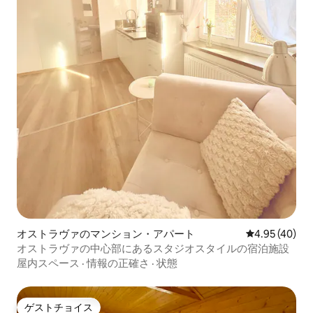
オストラヴァのマンション・アパート
レビュー40件
4.95 (40)
オストラヴァの中心部にあるスタジオスタイルの宿泊施設
屋内スペース
·
情報の正確さ
·
状態
ゲストチョイス