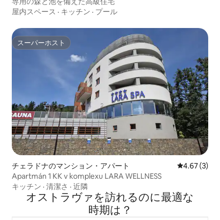
専用の森と池を備えた高級住宅
屋内スペース
·
キッチン
·
プール
スーパーホスト
スーパーホスト
チェラドナのマンション・アパート
レビュー3件
4.67 (3)
Apartmán 1 KK v komplexu LARA WELLNESS
キッチン
·
清潔さ
·
近隣
オストラヴァを訪⁠れ⁠るの⁠に最⁠適⁠な
時⁠期⁠は⁠？