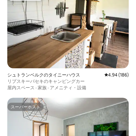
シュトランベルクのタイニーハウス
レビュー186件
4.94 (186)
リプスキーパセキのキャンピングカー
屋内スペース
·
家族
·
アメニティ・設備
スーパーホスト
スーパーホスト