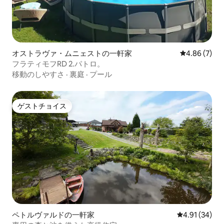
オストラヴァ・ムニェストの一軒家
レビュー7件
4.86 (7)
フラティモフRD 2.パトロ。
移動のしやすさ
·
裏庭
·
プール
ゲストチョイス
ゲストチョイス
ペトルヴァルドの一軒家
レビュー34件
4.91 (34)