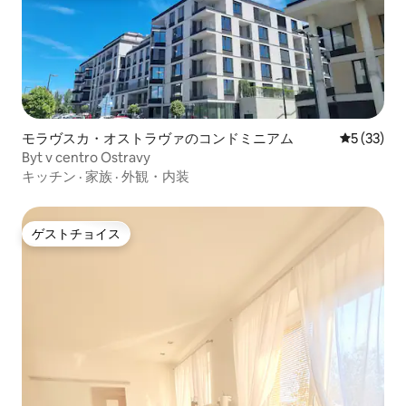
モラヴスカ・オストラヴァのコンドミニアム
レビュー3
5 (33)
Byt v centro Ostravy
キッチン
·
家族
·
外観・内装
ゲストチョイス
ゲストチョイス