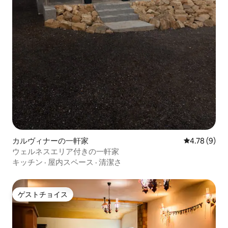
カルヴィナーの一軒家
レビュー9件
4.78 (9)
ウェルネスエリア付きの一軒家
キッチン
·
屋内スペース
·
清潔さ
ゲストチョイス
ゲストチョイス