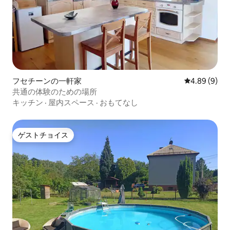
フセチーンの一軒家
レビュー9件
4.89 (9)
共通の体験のための場所
キッチン
·
屋内スペース
·
おもてなし
ゲストチョイス
ゲストチョイス