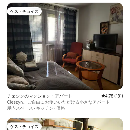
ゲストチョイス
ゲストチョイス
チェシンのマンション・アパート
レビュー131
4.78 (131)
Cieszyn。ご自由にお使いいただける小さなアパート
屋内スペース
·
キッチン
·
価格
ゲストチョイス
ゲストチョイス