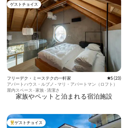
ゲストチョイス
ゲストチョイス
フリーデク・ミーステクの一軒家
レビュー2
5 (23)
アパートハウス・ルブノ - マリ・アパートマン（ロフト）
屋内スペース
·
家族
·
清潔さ
家族やペットと泊まれる宿泊施設
ゲストチョイス
大好評のゲストチョイスです。