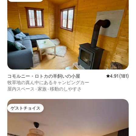
ゲストチョイス
コモルニー・ロトカの羊飼いの小屋
レビュー181
4.91 (181)
牧草地の真ん中にあるキャンピングカー
屋内スペース
·
家族
·
移動のしやすさ
ゲストチョイス
ゲストチョイス