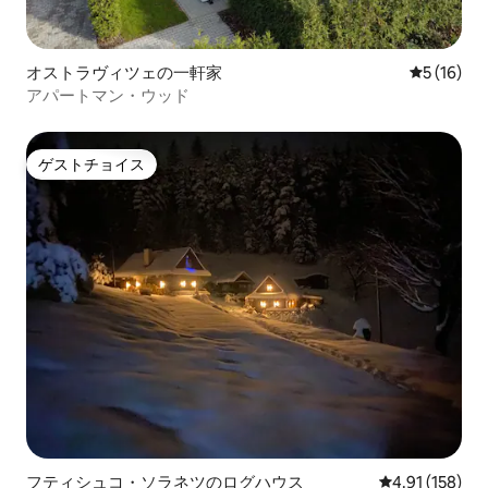
オストラヴィツェの一軒家
レビュー1
5 (16)
アパートマン・ウッド
ゲストチョイス
ゲストチョイス
フティシュコ・ソラネツのログハウス
レビュー158件
4.91 (158)