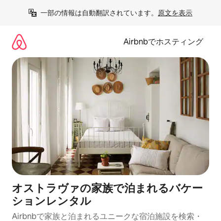
コ
一部の情報は自動翻訳されています。
原文を表示
ン
テ
ン
Airbnbでホスティング
ツ
に
ス
キ
ッ
プ
オストラヴァの家族で泊まれるバケー
ションレンタル
Airbnbで家族と泊まれるユニークな宿泊施設を検索・