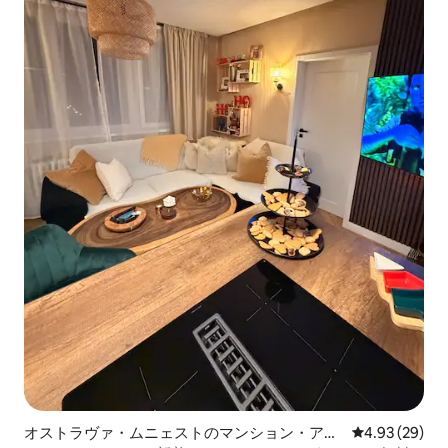
オストラヴァ・ムニェストのマンション・アパ
レビュー29件
4.93 (29)