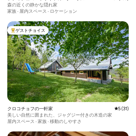
森の近くの静かな隠れ家
家族
·
屋内スペース
·
ロケーション
ゲストチョイス
大好評のゲストチョイスです。
クロコチョフの一軒家
レビュー3
5 (31)
美しい自然に囲まれた、ジャグジー付きの木造の家
屋内スペース
·
家族
·
移動のしやすさ