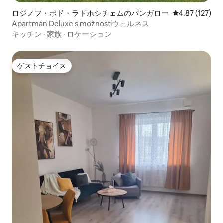
ロジノフ・ポド・ラドホシチェムのバンガロー
レビュー127件
4.87 (127)
Apartmán Deluxe s možnostíウェルネス
キッチン
·
家族
·
ロケーション
ゲストチョイス
ゲストチョイス