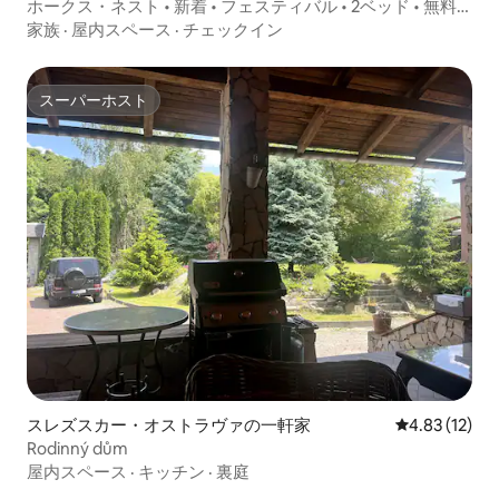
ート
ホークス・ネスト • 新着 • フェスティバル • 2ベッド • 無料
駐車場
家族
·
屋内スペース
·
チェックイン
スーパーホスト
スーパーホスト
スレズスカー・オストラヴァの一軒家
レビュー12件
4.83 (12)
Rodinný dům
屋内スペース
·
キッチン
·
裏庭