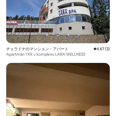
チェラドナのマンション・アパート
レビュー3件
4.67 (3)
Apartmán 1 KK v komplexu LARA WELLNESS