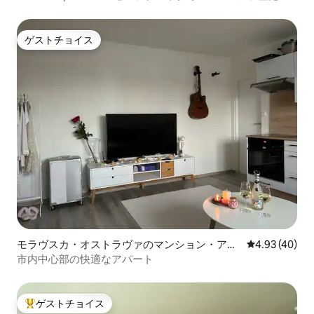
ゲストチョイス
ゲストチョイス
モラヴスカ・オストラヴァのマンション・アパ
レビュー40件
4.93 (40)
ート
市内中心部の快適なアパート
ゲストチョイス
大好評のゲストチョイスです。