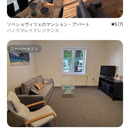
ソベショヴィツェのマンション・アパート
レビュー
5 (7)
パノラマレイクレジデンス
スーパーホスト
スーパーホスト