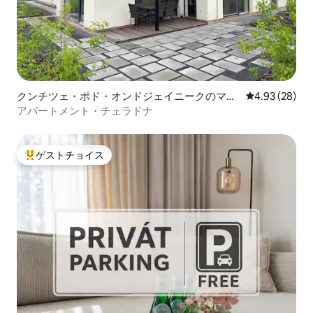
クンチツェ・ポド・オンドジェイニークのマン
レビュー28件
4.93 (28)
ション・アパート
アパートメント・チェラドナ
ゲストチョイス
大好評のゲストチョイスです。