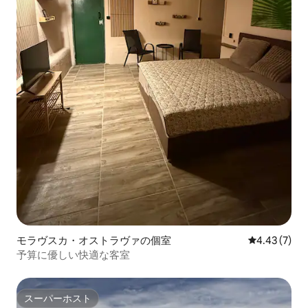
モラヴスカ・オストラヴァの個室
レビュー7件
4.43 (7)
予算に優しい快適な客室
スーパーホスト
スーパーホスト