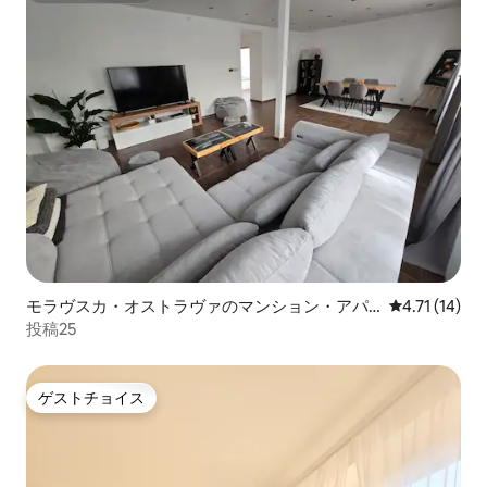
モラヴスカ・オストラヴァのマンション・アパ
レビュー14件
4.71 (14)
ート
投稿25
ゲストチョイス
ゲストチョイス