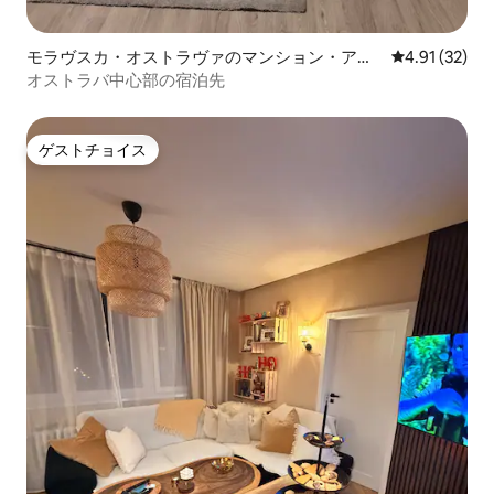
モラヴスカ・オストラヴァのマンション・アパ
レビュー32件
4.91 (32)
ート
オストラバ中心部の宿泊先
ゲストチョイス
ゲストチョイス