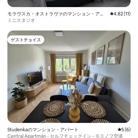
モラヴスカ・オストラヴァのマンション・アパ
レビュー11件
4.82 (11)
ート
ミニスタジオ
ゲストチョイス
ゲストチョイス
Studenkaのマンション・アパート
レビュー
5 (6)
Central Apartmán - セルフチェックイン - モスノフ空港