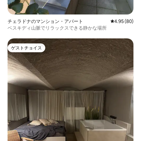
チェラドナのマンション・アパート
レビュー80件
4.95 (80)
ベスキディ山脈でリラックスできる静かな場所
ゲストチョイス
ゲストチョイス