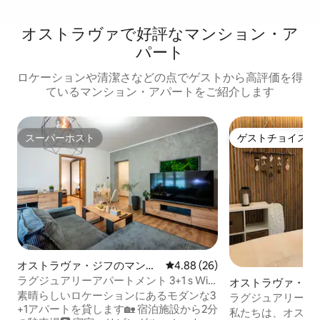
オストラヴァで好評なマンション・ア
パート
ロケーションや清潔さなどの点でゲストから高評価を得
ているマンション・アパートをご紹介します
スーパーホスト
ゲストチョイス
スーパーホスト
ゲストチョイス
オストラヴァ・ジフのマンシ
レビュー26件、5つ星中4.88
4.88 (26)
ョン・アパート
ラグジュアリーアパートメント 3+1 s WiFi
オストラヴァ・ム
a Netflixem – Ostrava-Jih
素晴らしいロケーションにあるモダンな3
のマンション・ア
ラグジュアリーア
+1アパートを貸します🏡 宿泊施設から2分
私たちは、オスト