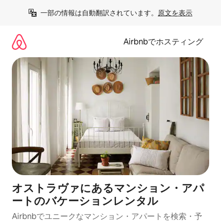
コ
一部の情報は自動翻訳されています。
原文を表示
ン
テ
ン
Airbnbでホスティング
ツ
に
ス
キ
ッ
プ
オストラヴァにあるマンション・アパ
ートのバケーションレンタル
Airbnbでユニークなマンション・アパートを検索・予