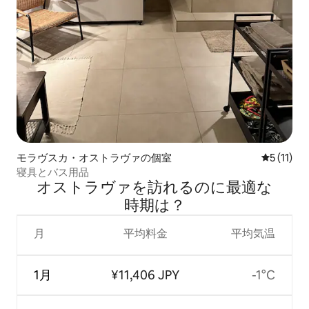
モラヴスカ・オストラヴァの個室
レビュー1
5 (11)
寝具とバス用品
オストラヴァを訪⁠れ⁠るの⁠に最⁠適⁠な
時⁠期⁠は⁠？
月
平均料金
平均気温
1月
¥11,406 JPY
-1°C