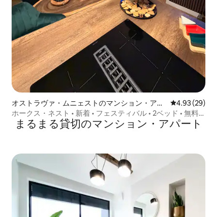
オストラヴァ・ムニェストのマンション・アパ
レビュー29件
4.93 (29)
ート
ホークス・ネスト • 新着 • フェスティバル • 2ベッド • 無料
まるまる貸切のマンション・アパート
駐車場