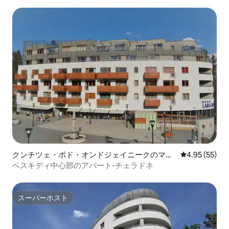
クンチツェ・ポド・オンドジェイニークのマン
レビュー55件
4.95 (55)
ション・アパート
ベスキディ中心部のアパート-チェラドネ
スーパーホスト
スーパーホスト