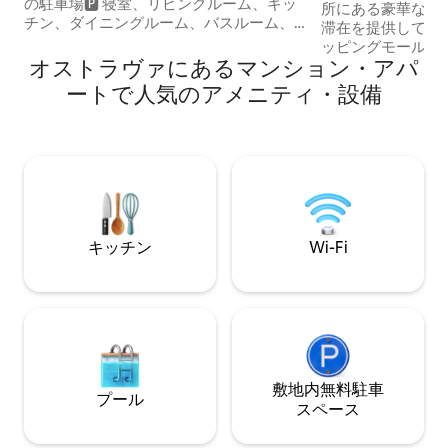
の駐車場🅿️ 寝室、リビングルーム、キッ
所にある豪華なア
チン、ダイニングルーム、バスルーム、
滞在を提供してい
ロッジア。 🛋️スマートテレビ付きリビン
ッピングモール、
グルーム（Netflix、OnePlay、Spotify）
オストラヴァにあるマンション・アパ
ど、必要なアメニ
⚡️アパート全体で高速Wi - Fi 🍳設備の整っ
くにあります。 
ートで人気のアメニティ・設備
たキッチン（コンロ、冷蔵庫、電子レン
れており、カップ
ジ、食器） 🪞タオル、シャワージェル、
族でも、完璧な滞
シャンプー、カミソリ、歯ブラシ、歯間
適さを見つけるこ
ブラシ付きのバスルーム 🧴クリームや香
整ったキッチン、
水もあります 💼ワークゾーン–電動調節可
ーム、モダンなバ
能なテーブル、ホームオフィスに最適
スルーム、快適な
ます。 リラック
り、楽しんだりす
キッチン
Wi-Fi
ります。
敷地内無料駐⁠車
プール
ス⁠ペ⁠ー⁠ス