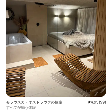
モラヴスカ・オストラヴァの個室
レビュー99件
4.95 (99)
すべてが揃う体験