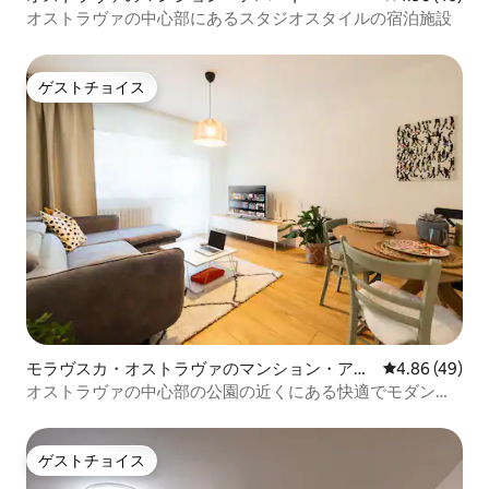
オストラヴァの中心部にあるスタジオスタイルの宿泊施設
ゲストチョイス
ゲストチョイス
モラヴスカ・オストラヴァのマンション・アパ
レビュー49件
4.86 (49)
ート
オストラヴァの中心部の公園の近くにある快適でモダンな
アパート
ゲストチョイス
ゲストチョイス