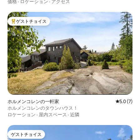
価格
·
ロケーション
·
アクセス
ゲストチョイス
大好評のゲストチョイスです。
ホルメンコレンの一軒家
レビュー7
5.0 (7)
ホルメンコレンのタウンハウス！
ロケーション
·
屋内スペース
·
近隣
ゲストチョイス
ゲストチョイス