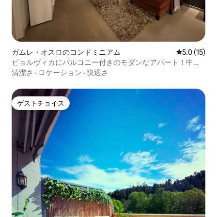
ガムレ・オスロのコンドミニアム
レビュー15
5.0 (15)
ビョルヴィカにバルコニー付きのモダンなアパート！中心
部
清潔さ
·
ロケーション
·
快適さ
ゲストチョイス
ゲストチョイス