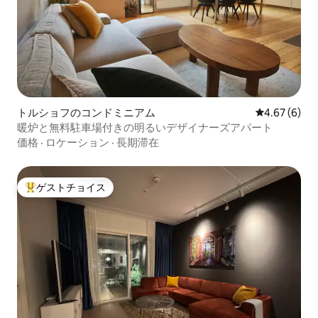
トルショフのコンドミニアム
レビュー6件
4.67 (6)
暖炉と無料駐車場付きの明るいデザイナーズアパート
価格
·
ロケーション
·
長期滞在
ゲストチョイス
大好評のゲストチョイスです。