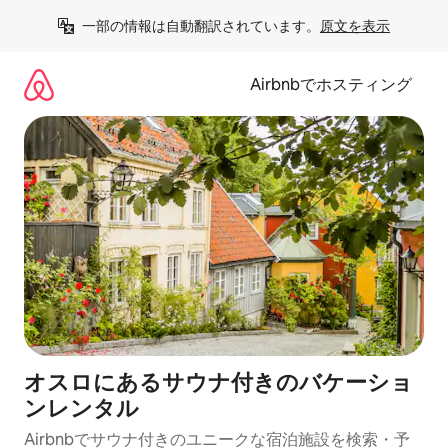
コ
一部の情報は自動翻訳されています。
原文を表示
ン
テ
ン
Airbnbでホスティング
ツ
に
ス
キ
ッ
プ
オスロにあるサウナ付きのバケーショ
ンレンタル
Airbnbでサウナ付きのユニークな宿泊施設を検索・予