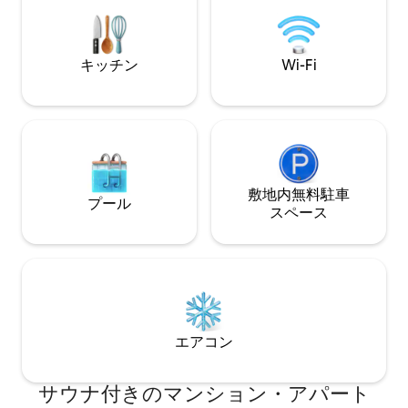
ら徒歩わずか10
トがサウナや露天風呂を温め、準備を整
ト、遊泳用桟橋、
えます。
ナです。
キッチン
Wi-Fi
敷地内無料駐⁠車
プール
ス⁠ペ⁠ー⁠ス
エアコン
サウナ付きのマンション・アパート