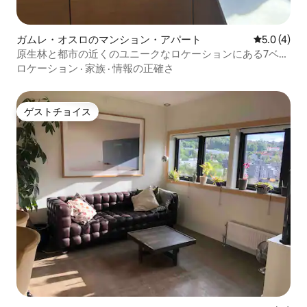
ガムレ・オスロのマンション・アパート
レビュー4
5.0 (4)
原生林と都市の近くのユニークなロケーションにある7ベッ
ド（3R）
ロケーション
·
家族
·
情報の正確さ
ゲストチョイス
ゲストチョイス