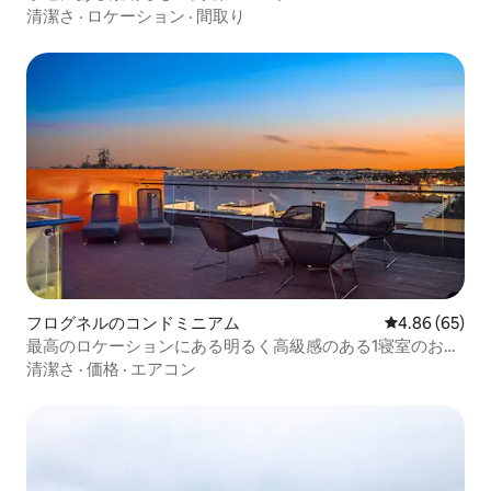
清潔さ
·
ロケーション
·
間取り
フログネルのコンドミニアム
レビュー65件
4.86 (65)
最高のロケーションにある明るく高級感のある1寝室のお部
屋（海が見える）
清潔さ
·
価格
·
エアコン