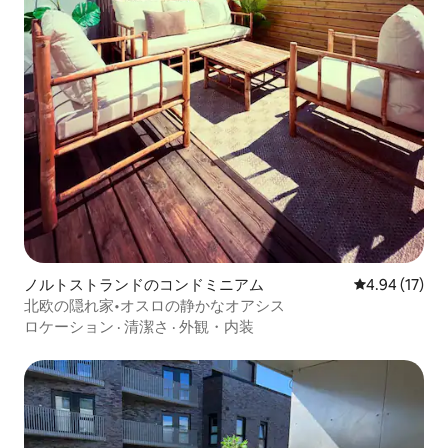
ノルトストランドのコンドミニアム
レビュー17件
4.94 (17)
北欧の隠れ家•オスロの静かなオアシス
ロケーション
·
清潔さ
·
外観・内装