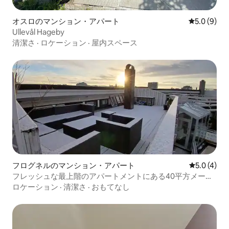
オスロのマンション・アパート
レビュー9
5.0 (9)
Ullevål Hageby
清潔さ
·
ロケーション
·
屋内スペース
フログネルのマンション・アパート
レビュー4
5.0 (4)
フレッシュな最上階のアパートメントにある40平方メート
ルのプライベート屋上テラス
ロケーション
·
清潔さ
·
おもてなし