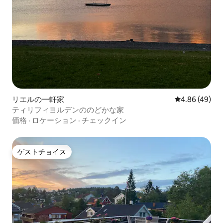
リエルの一軒家
レビュー49件
4.86 (49)
ティリフィヨルデンののどかな家
価格
·
ロケーション
·
チェックイン
ゲストチョイス
ゲストチョイス