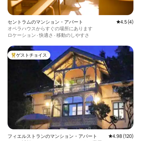
セントラムのマンション・アパート
レビュー4
4.5 (4)
オペラハウスからすぐの場所にあります
ロケーション
·
快適さ
·
移動のしやすさ
ゲストチョイス
大好評のゲストチョイスです。
フィエルストランのマンション・アパート
レビュー120件
4.98 (120)