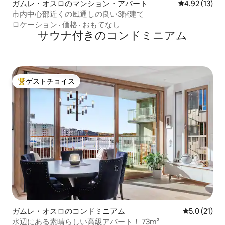
ガムレ・オスロのマンション・アパート
レビュー13件
4.92 (13)
市内中心部近くの風通しの良い3階建て
ロケーション
·
価格
·
おもてなし
サウナ付きのコンドミニアム
ゲストチョイス
大好評のゲストチョイスです。
ガムレ・オスロのコンドミニアム
レビュー21
5.0 (21)
水辺にある素晴らしい高級アパート！ 73m²