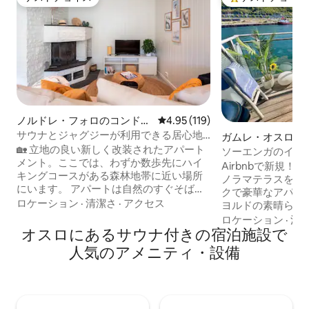
ゲストチョイス
大好評のゲストチ
ノルドレ・フォロのコンドミ
レビュー119件、5つ星中4.95
4.95 (119)
ニアム
サウナとジャグジーが利用できる居心地
ガムレ・オスロの
の良いアパート
🏡 立地の良い新しく改装されたアパート
アパート
ソーエンガのイン
メント。ここでは、わずか数歩先にハイ
ノラマビュー、オ
Airbnbで新規！ オスロの中心部にあるパ
キングコースがある森林地帯に近い場所
ノラマテラスを備え
にいます。 アパートは自然のすぐそばに
クで豪華なアパー
ありますが、非常に中心部に住んでいま
ロケーション
·
清潔さ
·
アクセス
ヨルドの素晴らし
す。 ♨️サウナと露天風呂は追加料金でご
さい！ 「休暇のような気分」と高い幸福
ロケーション
·
清
利用いただけます。サウナと露天風呂は
オスロにあるサウナ付きの宿泊施設で
感を与える居心地
家の横にあり、自然の素晴らしい景色が
ろいでください。 私はオスロの弁護士
人気のアメニティ・設備
楽しめます。 料金：サウナまたは露天風
で、賃貸を始めた
呂のいずれかで600ノルウェークロー
最善を尽くします。 ここで
ネ、両方を2時間使用する場合は1,000ノ
Sørengkaia
ルウェークローネです。 これは、事前に
とができます。Sør
ホストと相談する必要があります。ホス