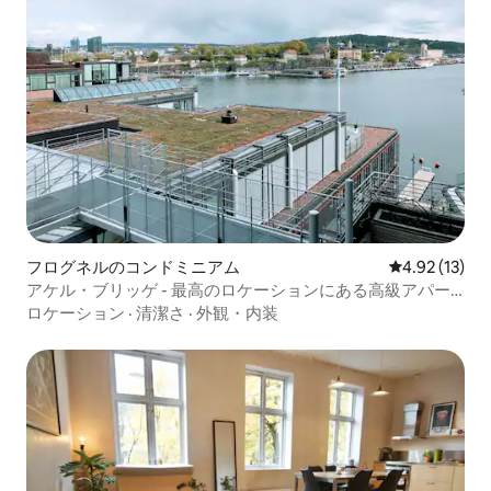
フログネルのコンドミニアム
レビュー13件
4.92 (13)
アケル・ブリッゲ - 最高のロケーションにある高級アパー
ト
ロケーション
·
清潔さ
·
外観・内装