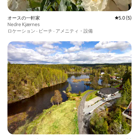
オースの一軒家
レビュー5
5.0 (5)
Nedre Kjærnes
ロケーション
·
ビーチ
·
アメニティ・設備