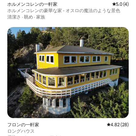
ホルメンコレンの一軒家
レビュー4
5.0 (4)
ホルメンコレンの豪華な家 - オスロの魔法のような景色
清潔さ
·
眺め
·
家族
フロンの一軒家
レビュー28件
4.82 (28)
ロングハウス