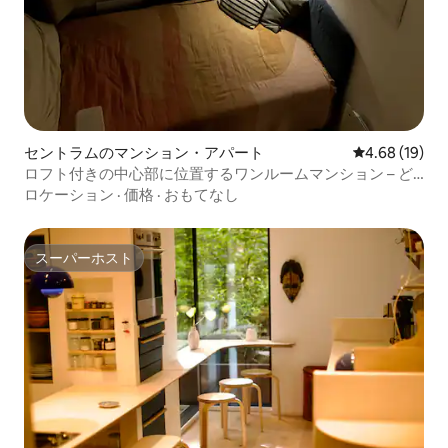
セントラムのマンション・アパート
レビュー19件
4.68 (19)
ロフト付きの中心部に位置するワンルームマンション – ど
こへでも徒歩で行けます
ロケーション
·
価格
·
おもてなし
スーパーホスト
スーパーホスト