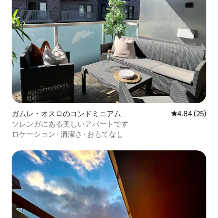
ガムレ・オスロのコンドミニアム
レビュー25件
4.84 (25)
ソレンガにある美しいアパートです
ロケーション
·
清潔さ
·
おもてなし