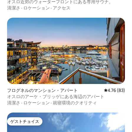
オスロ近郊のウォーターフロントにある専用サウナ。
清潔さ
·
ロケーション
·
アクセス
フログネルのマンション・アパート
レビュー83件
4.76 (83)
オスロのアーケ・ブリッゲにある海辺のアパート
清潔さ
·
ロケーション
·
就寝環境のクオリティ
ゲストチョイス
ゲストチョイス