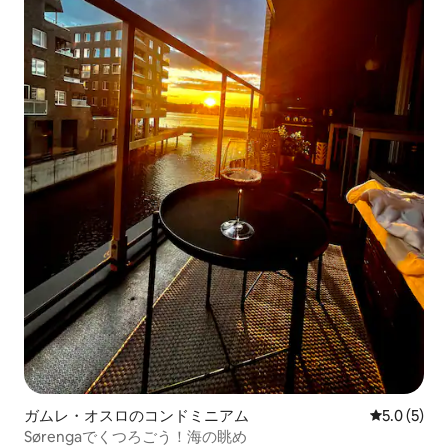
ガムレ・オスロのコンドミニアム
レビュー5
5.0 (5)
Sørengaでくつろごう！海の眺め