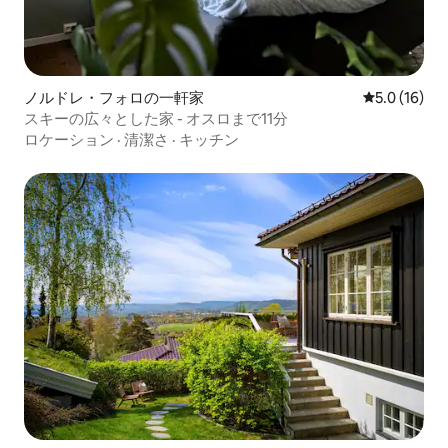
ノルドレ・フォロの一軒家
レビュー16
5.0 (16)
スキーの広々とした家 - オスロまで11分
ロケーション
·
清潔さ
·
キッチン