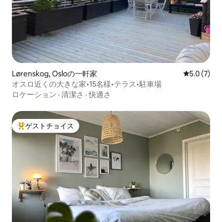
Lørenskog, Osloの一軒家
レビュー7
5.0 (7)
オスロ近くの大きな家•15名様•テラス•駐車場
ロケーション
·
清潔さ
·
快適さ
ゲストチョイス
大好評のゲストチョイスです。