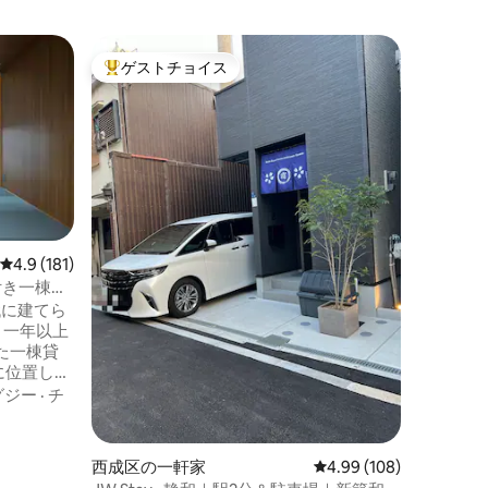
西成区の
ゲストチョイス
ゲスト
大好評のゲストチョイスです。
ゲスト
木香の家
西空港直
このユニ
中庭／ヒ
ィングで
るバルコ
これは2
テラスと
バスルー
露天風呂
つの屋外
さ
ります。
り、2階
レビュー181件、5つ星中4.9つ星の平均評価
4.9 (181)
あります
付き一棟貸
く、周囲
時代に建てら
るとすぐ
、一年以上
持つ阪界
た一棟貸
客が写真
に位置し、
車両しか
、伝統と
市街の時
グジー
·
チ
をご体感
阪百年の
地はすぐ
間空間、
動は便利
西成区の一軒家
レビュー108件、5つ星
4.99 (108)
で、町家
筋線、隣