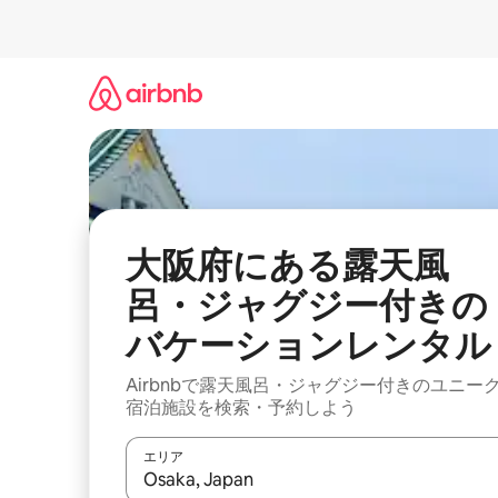
コ
ン
テ
ン
ツ
に
ス
キ
ッ
プ
大阪府にある露天風
呂・ジャグジー付きの
バケーションレンタル
Airbnbで露天風呂・ジャグジー付きのユニー
宿泊施設を検索・予約しよう
エリア
検索結果が表示されたら、上下の矢印キーを使っ