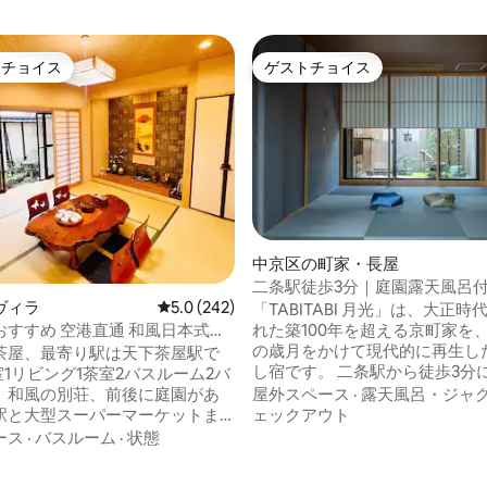
トチョイス
ゲストチョイス
ゲストチョイスです。
ゲストチョイス
中4.93つ星の平均評価
中京区の町家・長屋
二条駅徒歩3分｜庭園露天風呂
ヴィラ
レビュー242件、5つ星中5.0つ星の平均評価
5.0 (242)
し京町家｜TABITABI 月光
「TABITABI 月光」は、大正
おすすめ 空港直通 和風日本式一
れた築100年を超える京町家を
0名様 天下茶屋駅 2庭 2浴室 道頓
の歳月をかけて現代的に再生し
茶屋、最寄り駅は天下茶屋駅で
心斎橋
し宿です。 二条駅から徒歩3分
室1リビング1茶室2バスルーム2バ
京都らしい静かな街並みの中で
、和風の別荘、前後に庭園があ
屋外スペース
·
露天風呂・ジャ
現代建築が融合した特別な滞在
駅と大型スーパーマーケットま
ェックアウト
いただけます。 伝統的な天然木材を贅沢
分です。 空港快線南海線は空港へ
ース
·
バスルーム
·
状態
に使用しながら、吹き抜けや土
非常に便利です｡ 地下鉄で6分で
水泥や鉄素材を取り入れること
ば（3駅）。道頓堀、心斎橋、な