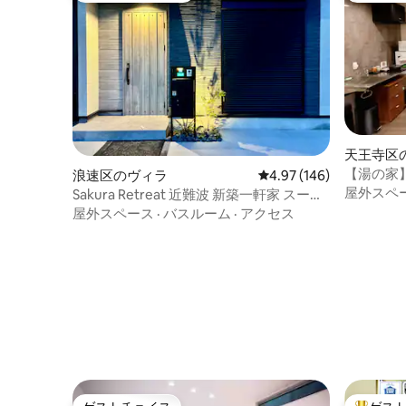
天王寺区
【湯の家
浪速区のヴィラ
レビュー146件、5つ星
4.97 (146)
一軒家|
屋外スペ
Sakura Retreat 近難波 新築一軒家 スーパ
ドルーム
ークリーン 4LDK 10名様 屋上バーベキュ
屋外スペース
·
バスルーム
·
アクセス
ー 荒原橋駅徒歩3分