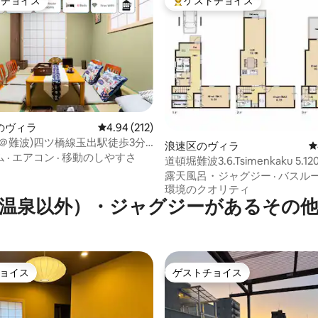
トチョイス
ゲストチョイス
ゲストチョイスです。
大好評のゲストチョイスです。
のヴィラ
レビュー212件、5つ星中4.94つ星の平均評価
4.94 (212)
中4.92つ星の平均評価
＠難波)四ツ橋線玉出駅徒歩3分/
浪速区のヴィラ
レ
関空直行/新築和風別荘90㎡
ム
·
エアコン
·
移動のしやすさ
道頓堀難波3.6.Tsimenkaku 5.1
最大８名
駐車場。新規オープン！
露天風呂・ジャグジー
·
バスル
環境のクオリティ
温泉以外）・ジャグジーがあるその
ョイス
ゲストチョイス
ョイス
ゲストチョイス