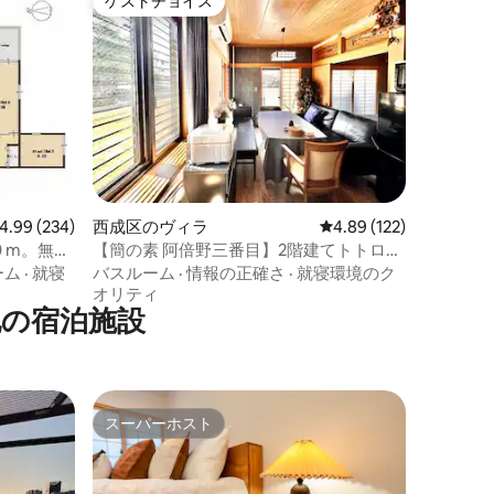
ゲストチョイス
ゲストチョイス
ビュー234件、5つ星中4.99つ星の平均評価
4.99 (234)
西成区のヴィラ
レビュー122件、5つ星
4.89 (122)
20 m。無料
【簡の素 阿倍野三番目】2階建てトトロハ
ウス/まるまる貸切/無料駐車/聖天坂駅ま
ーム
·
就寝
バスルーム
·
情報の正確さ
·
就寝環境のク
で徒歩4分
オリティ
他の宿泊施設
スーパーホスト
スーパーホスト