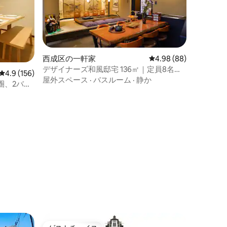
西成区の一軒家
レビュー88件、5つ星
4.98 (88)
デザイナーズ和風邸宅 136㎡｜定員8名｜
レビュー156件、5つ星中4.9つ星の平均評価
4.9 (156)
天下茶屋まで徒歩4分
屋外スペース
·
バスルーム
·
静か
圈、2バス
新装修のリ
歩5分