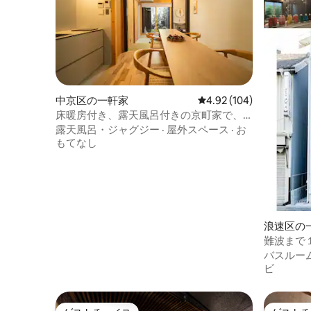
ご予約後、Airbnbを通じてご連絡いただ
無線Wi-
ければ、できるだけ早く返信いたしま
干し（タ
す。私は近くに住んでいますので、必要
冷暖房 
な場合はいつでも連絡してください。完
璧な滞在をさせるために最善を尽くしま
す
中京区の一軒家
レビュー104件、5つ星
4.92 (104)
床暖房付き、露天風呂付きの京町家で、
京都の伝統とリラックスを体験
露天風呂・ジャグジー
·
屋外スペース
·
お
もてなし
浪速区の
難波まで
バスルー
ビ