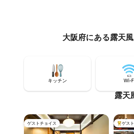
室があります。すべての客室には、無料
んば。 1
の無制限Wi-Fi、大画面スマートテレビ、
ームとキ
ヘアドライヤーなど、高級家電と各種ア
つのトイ
メニティが備わっています。バスルーム
室、茶室
には暖房、バスタブ、シャワーが備わっ
す）、ト
ており、リラックスしてテレビ番組を見
ッドで寝
大阪府にある露天風
ることができます。キッチンには必要な
大8名様
ものがすべて揃っていますので、ご希望
ゅっと押
であればご自身でお料理いただけます。
泊いただ
アパートは大阪市中心部にあります。活
す。2つ
気に満ちた繁華街がすぐそこにあるの
雑を防ぎ
で、非常に便利です。1階には7-11コンビ
市内の純
ニがあり、周りにはバーベキュー、焼き
周辺はと
鳥、ラーメン屋から、精巧な寿司や刺身
的な日本
キッチン
Wi-F
を提供する大きなレストランまで、さま
はレスト
ざまな素晴らしいレストランがあり、い
大型スー
つも日本の味を楽しめる場所が見つかり
露天
の詳細 @
ます。また、アパートは繁華街の中心部
オル（予
にあり、行きたい場所への旅行に便利で
ボディソ
す。道頓堀と有名な黒門市場はホテルか
（POLA
ら徒歩わずか3分で、なんばや心斎橋まで
ム、 ヘ
は10分以内に徒歩で行くことができま
レ、乾湿分
ゲストチョイス
ゲス
ゲストチョイス
大好評の
す。また、ここから地下鉄やJRで直接京
小さなオー
都、奈良、神戸に行くことができます。
（きれい