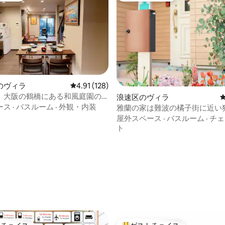
のヴィラ
レビュー128件、5つ星中4.91つ星の平均評価
4.91 (128)
】大阪の鶴橋にある和風庭園の
中4.97つ星の平均評価
浪速区のヴィラ
駅まで徒歩2分｜和洋のダブルベッ
ース
·
バスルーム
·
外観・内装
雅蘭の家は難波の橘子街に近い
で5〜7人宿泊可能
ヴィラで、3つのトイレと2つの
屋外スペース
·
バスルーム
·
チェ
ムがあり、8人用の広いスペース
ト
独立した部屋があります。今宮
歩3分で、梅田空港、奈良、ユ
スタジオジャパンにアクセスで