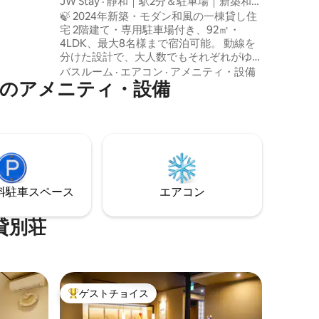
JW Stay · 静和｜駅2分＆駐車場｜新築和モ
を両立。
ある目的
ダン一棟貸し｜4寝室｜洗濯乾燥機｜床暖
🍃 2024年新築・モダン和風の一棟貸し住
とモダン
房
宅 2階建て・専用駐車場付き、92㎡・
 奥に
4LDK、最大8名様まで宿泊可能。 動線を
丁寧に設
分けた設計で、大人数でもそれぞれがゆ
天風呂に
っくり過ごせる、まるで本当の自宅のよ
バスルーム
·
エアコン
·
アメニティ・設備
」の手作
気のアメニティ・設備
うな住み心地です。 立地 岸里玉出駅 徒歩
かな湯あ
2分、玉出駅 徒歩7分。 関西空港・難波・
ただけま
心斎橋へのアクセスも良好です。 設備・
風ととも
特徴 ・専用駐車場あり（アルファード、
しくださ
ハイエース可） ・2階：独立した4寝室
（琉球畳の和室あり） ・1階：広々とした
開放的な
リビング・ダイニング スマートテレビ完
でしか味
備 ・床暖房付きリビング ・浴室暖房乾燥
お楽しみ
⁠車ス⁠ペ⁠ー⁠ス
エアコン
機付きの新設バスルーム ・食器洗い乾燥
機 ・洗濯乾燥機 ・周辺にスーパー、コン
ビニ、飲食店多数 ・住宅街に位置し、静
貸別荘
かで安心してお過ごしいただけます 室内
外に緑を配し、旅の疲れを自然に癒せる
空間です。 家族旅行・三世代旅行・親
子・友人同士のご利用におすすめ。 「帰
ってきたような安心感」と、ゆったりし
ゲストチョイス
大好評のゲストチョイスです。
た時間をお過ごしください。