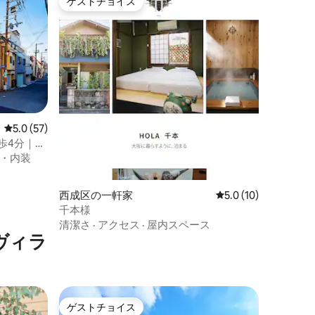
ゲストチョイス
ゲストチョイス
レビュー57件、5つ星中5.0つ星の平均評価
5.0 (57)
歩4分｜大
室｜家
・内装
西成区の一軒家
レビュー10件、5つ
5.0 (10)
千本様
清潔さ
·
アクセス
·
屋内スペース
ヴィラ
ゲストチョイス
ゲストチョイス