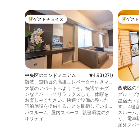
ゲストチョイス
ゲス
大好評のゲストチョイスです。
大好評の
中央区のコンドミニアム
レビュー271件、5つ星
4.93 (271)
難波、道頓堀の高級エレベーター付きマ
西成区の
ンション「2トイレ」地下鉄まで徒歩1分、
大阪のアパートへようこそ。快適でモダ
黒門市場まで3分、心斎橋まで5分、同じ
グループ
ンなアパートでリラックスして、休暇を
建物に他のリスティングもありますので
軒家 4～1
お楽しみください。快適で設備の整った
星宿天下
お問い合わせください
堀 難波 
宿泊施設を提供することを目指していま
す。 4寝
す。 私のアパートは13階の7階にありま
スルーム
バスルーム
·
屋内スペース
·
就寝環境のク
す。これは建物内で最も広いコーナーハ
り、電車
オリティ
ウスタイプで、リビングルーム1室、ベッ
で徒歩8
屋外スペ
ドルーム3室、キッチン1室、バスルーム1
の直通で
室、専用トイレ2室、コーナーバルコニー1
直結なん