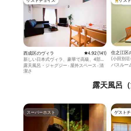
ゲストチョイス
ゲス
ゲストチョイス
大好評の
住之江区
西成区のヴィラ
レビュー141件、5つ星
4.92 (141)
(小田別荘
新しい日本式ヴィラ、豪華で高級、4部屋
難波梅田
バスルー
1広間、15名様まで宿泊可能、空港から32
露天風呂・ジャグジー
·
屋外スペース
·
清
3LDK/
分、直通、難波から6分、駐車場あり、駅
潔さ
から徒歩3分
露天風呂（
スーパーホスト
ゲストチ
スーパーホスト
ゲストチ