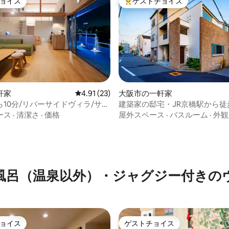
ョイス
ゲストチョイス
ョイス
大好評のゲストチョイスです。
中5.0つ星の平均評価
軒家
レビュー23件、5つ星中4.91つ星の平均評価
4.91 (23)
大阪市の一軒家
10分/リバーサイドヴィラ/サウ
建築家の邸宅・JR京橋駅から徒
ケ完備/平屋建120㎡/1
阪城へ徒歩圏内｜和風庭園｜茶
ース
·
清潔さ
·
価格
屋外スペース
·
バスルーム
·
外観
族・カップル・観光に最適
風呂（温泉以外）・ジャグジー付きの
ョイス
ゲストチョイス
ョイス
ゲストチョイス