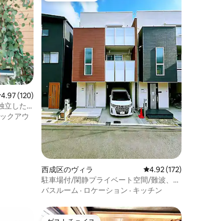
レビュー120件、5つ星中4.97つ星の平均評価
4.97 (120)
独立した
バスルー
ックアウ
と4つの
駅から徒
ニバーサル
きます。
西成区のヴィラ
レビュー172件、5つ星
4.92 (172)
駐車場付/閑静プライベート空間/難波、心
斎橋へも近場
バスルーム
·
ロケーション
·
キッチン