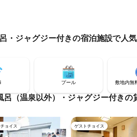
本来の温かみと現代的な開放感
階には2つの寝室、ダイニングル
空間全体を通して、和の静けさ
ッチン、2つの専用バスルーム、1
デザインが自然に調和しています。
レがあります。 2階には寝室2
は、二代にわたる庭師によって
1室（寝室に変えることができま
計された和庭園をご用意。半露
イレ1室、ベッド4台があり、ベ
は、滋賀県の伝統工芸「信楽焼
たい人は2階にいらっしゃい。 最
呂・ジャグジー付きの宿泊施設で人
り浴槽を採用しており、やわら
が快適にご宿泊いただけます。ぎ
たりと高い保温性をお楽しみい
し合っても最大10名様までご宿
す。庭を眺めながら、京都の夜
けます。ご家族連れに最適で
にゆったりとした時間をお過ご
のバスルームと2つのトイレが混
い。 昔ながらの京町家の構造を活かし、
ます！ 伝統的な日本家屋、大阪
土間を中心に吹き抜けが広がる
粋な和風の前後に庭院があり、
空間設計となっています。 京都
ても安全で静かで、快適で経済
わえない、静かで特別な滞在を
の生活を体験できます。 近くに
i
プール
敷地内無料駐
ください。
ラン、24時間営業のコンビニ、
パーがあります。 リスティング
風呂（温泉以外）・ジャグジー付きの
備品@ ＜洗顔＞ タオル、バスタ
備はありません） シャンプー、
ープ、コンディショナー
） 歯ブラシ、カミソリ、ヘアコー
アドライヤー バスルーム、トイ
離 <台所> 冷蔵庫 電子レンジ
トチョイス
ゲストチョイス
ゲストチョイスです。
ゲストチョイス
ブン やかん IHコンロ 鍋皿お玉
に洗ってください） ＜その他＞