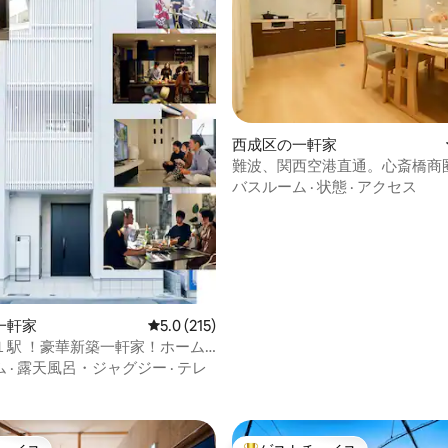
Fi、テレビ 洗濯機、乾燥機、衣類
オルとバスタオルは洗えます）
掃除機、空気清浄機、加湿機
中4.92つ星の平均評価
西成区の一軒家
難波、関西空港直通。心斎橋商
ルーム2バスルームの独立した
バスルーム
·
状態
·
アクセス
スティング。天下茶屋駅まで徒
一軒家
レビュー215件、5つ星中5.0つ星の平均評価
5.0 (215)
１駅 ！豪華新築一軒家！ホーム
エレベーター付 ! 200㎡！
ム
·
露天風呂・ジャグジー
·
テレ