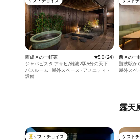
ゲストチョイス
ゲストチ
ゲストチョイス
ゲストチ
西成区の一軒家
レビュー24件、5つ星
5.0 (24)
西区の一
ジャパビスタ アサヒ/難波2駅5分の天下茶
難波駅から
屋駅徒歩8分/戸建て貸切3LDK147.8㎡
ナ＆カラオ
バスルーム
·
屋外スペース
·
アメニティ・
屋外スペ
設備
露天
ゲストチョイス
ゲストチ
大好評のゲストチョイスです。
ゲストチ