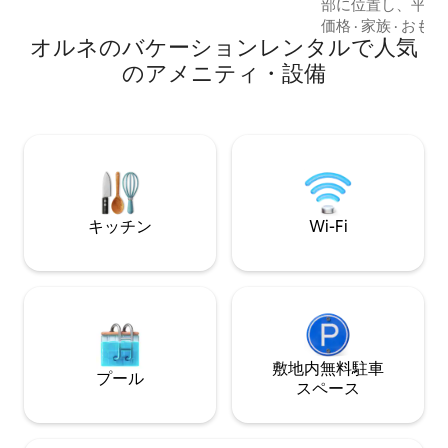
部に位置し、平和
名、乳幼児3名（ご要望に応じてエキスト
改装のおかげで、
価格
·
家族
·
おもて
ラベッド1台とベビーベッド3台をご用意
オルネのバケーションレンタルで人気
魅力を兼ね備えた
いたします）。
です。 近隣住民ではなく、自然だけで、
のアメニティ・設備
ノルマンディーで
ーライフの素晴ら
ただけます。 牧
な野生の庭園では
います。 3つのス
え、7人目の旅行
す。
キッチン
Wi-Fi
敷地内無料駐⁠車
プール
ス⁠ペ⁠ー⁠ス