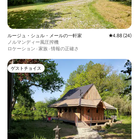
ルージュ・シュル・メールの一軒家
レビュー24件
4.88 (24)
ノルマンディー風圧搾機
ロケーション
·
家族
·
情報の正確さ
ゲストチョイス
ゲストチョイス