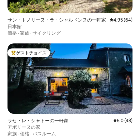
サン・トノリーヌ・ラ・シャルドンヌの一軒家
レビュー64件
4.95 (64)
日本館
価格
·
家族
·
サイクリング
ゲストチョイス
大好評のゲストチョイスです。
ラセ・レ・シャトーの一軒家
レビュー43
5.0 (43)
アポリーヌの家
家族
·
価格
·
バスルーム