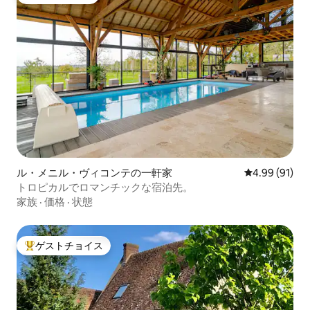
ゲストチョイス
ル・メニル・ヴィコンテの一軒家
レビュー91件
4.99 (91)
トロピカルでロマンチックな宿泊先。
家族
·
価格
·
状態
ゲストチョイス
大好評のゲストチョイスです。