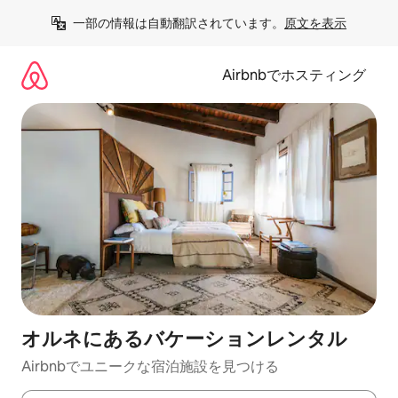
コ
一部の情報は自動翻訳されています。
原文を表示
ン
テ
ン
Airbnbでホスティング
ツ
に
ス
キ
ッ
プ
オルネにあるバケーションレンタル
Airbnbでユニークな宿泊施設を見つける