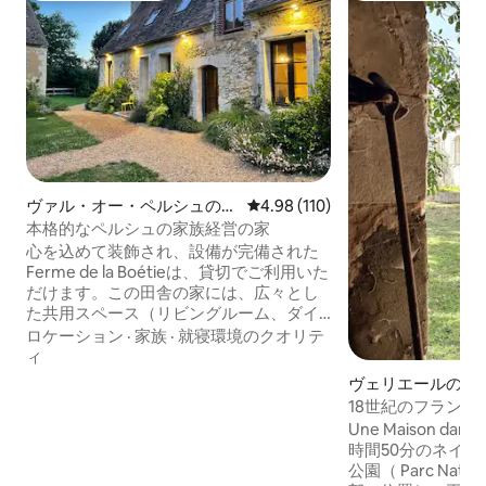
ヴァル・オー・ペルシュのコ
レビュー110件、5つ星中4.98
4.98 (110)
テージ
本格的なペルシュの家族経営の家
心を込めて装飾され、設備が完備された
Ferme de la Boétieは、貸切でご利用いた
だけます。この田舎の家には、広々とし
た共用スペース（リビングルーム、ダイ
ニングルーム、テレビルーム）、寝室4
ロケーション
·
家族
·
就寝環境のクオリテ
室、バスルーム3室があります。屋外で
ィ
は、庭園と牧草地をお楽しみください。
ヴェリエールのコ
ペルシュ地域自然公園の中心部に位置
18世紀のフラン
し、お好みに応じてさまざまなアクティ
ルマンディー
Une Maison dan
ビティ（グルメ、骨董品市、ハイキン
時間50分のネイ
グ、スポーツ、スパなど）をお楽しみい
公園（ Parc Natur
ただけます。 収容人数：大人9名、子供1