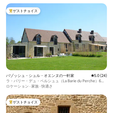
ゲストチョイス
大好評のゲストチョイスです。
バゾッシュ・シュル・オエンヌの一軒家
レビュー24
5.0 (24)
ラ・バリー・デュ・ペルシュュ（La Barie du Perche）6名
様用
ロケーション
·
家族
·
快適さ
ゲストチョイス
大好評のゲストチョイスです。