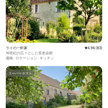
ライの一軒家
レビュー83件
4.96 (83)
16世紀の広々とした長老会館
価格
·
ロケーション
·
キッチン
スーパーホスト
スーパーホスト