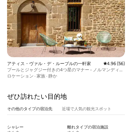
アティス・ヴァル・デ・ルーブルの一軒家
レビュー56件
4.96 (56)
プールとジャグジー付きの4つ星のマナー - ノルマンディー
の中心部
ロケーション
·
家族
·
静か
ぜひ訪⁠れ⁠た⁠い目⁠的⁠地
その他のタ⁠イ⁠プ⁠の宿⁠泊⁠先
近場で人気の観光スポット
シャレー
離れタイプの宿泊施設