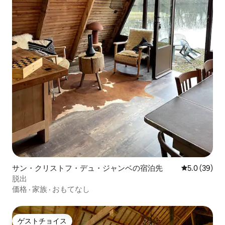
サン・クリストフ・デュ・ジャンベの宿泊先
レビュー39
5.0 (39)
脱出
価格
·
家族
·
おもてなし
ゲストチョイス