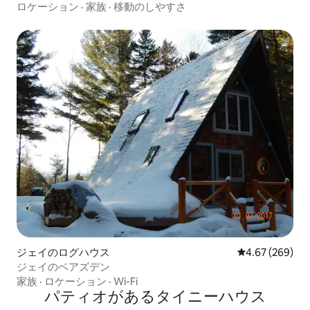
ロケーション
·
家族
·
移動のしやすさ
ジェイのログハウス
レビュー269件
4.67 (269)
ジェイのベアズデン
家族
·
ロケーション
·
Wi-Fi
パティオがあるタイニーハウス