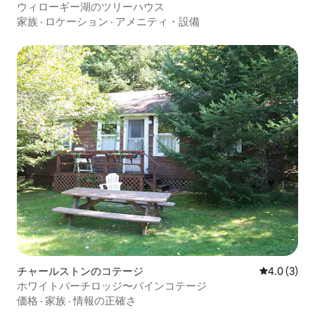
ウィローギー湖のツリーハウス
家族
·
ロケーション
·
アメニティ・設備
チャールストンのコテージ
レビュー3
4.0 (3)
ホワイトバーチロッジ〜パインコテージ
価格
·
家族
·
情報の正確さ