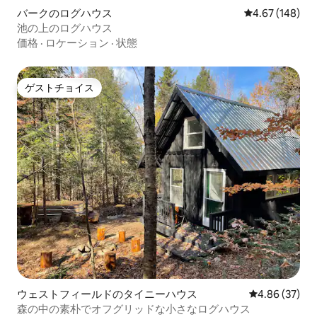
バークのログハウス
レビュー148件
4.67 (148)
池の上のログハウス
価格
·
ロケーション
·
状態
ゲストチョイス
ゲストチョイス
ウェストフィールドのタイニーハウス
レビュー37件
4.86 (37)
森の中の素朴でオフグリッドな小さなログハウス