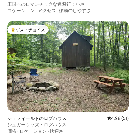
王国へのロマンチックな逃避行：小屋
ロケーション
·
アクセス
·
移動のしやすさ
ゲストチョイス
大好評のゲストチョイスです。
シェフィールドのログハウス
レビュー51件
4.98 (51)
シュガーウッズ・ログハウス
価格
·
ロケーション
·
快適さ