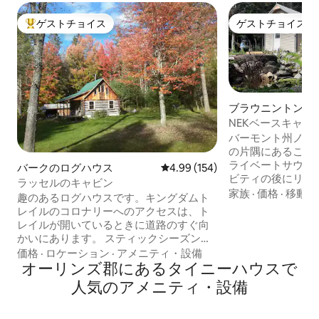
ゲストチョイス
ゲストチョイス
大好評のゲストチョイスです。
ゲストチョイス
ブラウニントンの
NEKベースキャ
ート
バーモント州ノー
の片隅にあるこの
ライベートサウナ
バークのログハウス
レビュー154件、5つ星中4.99
4.99 (154)
ビティの後にリラ
ラッセルのキャビン
場所です。 アクション満載の1日の後、サ
家族
·
価格
·
移動の
趣のあるログハウスです。キングダムト
ウナでゆっくりとく
レイルのコロナリーへのアクセスは、ト
はNEKのどこにで
レイルが開いているときに道路のすぐ向
以上のマウンテンバイク。
かいにあります。 スティックシーズン中
ク、バークマウン
に何をすべきですか？ もちろん、グラベ
価格
·
ロケーション
·
アメニティ・設備
ーバックカントリ
ルライドとハイキングです！！！！ 1 ～4
オーリンズ郡にあるタイニーハウスで
す。100マイル以
名様宿泊可能。 2階の寝室にはキングサイ
人気のアメニティ・設備
ルのトレイルがあ
ズベッドがあり、2つのツインXLベッドに
り、ハイキングは
分けることができます。お好みでどう
シックなバーモン