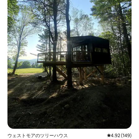
ウェストモアのツリーハウス
レビュー149件
4.92 (149)