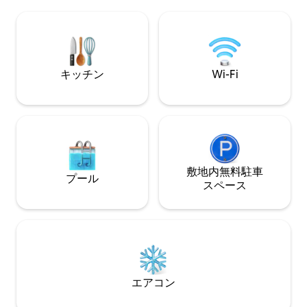
ぞ。 下階のリビングエリアにある布団は2
す。
人寝ることができます。 また、3人目のゲ
スト/4人目のゲストが布団で寝るのが苦
手な場合は、メモリーフォームの折りた
たみベッドが2台あります。
キッチン
Wi-Fi
敷地内無料駐⁠車
プール
ス⁠ペ⁠ー⁠ス
エアコン