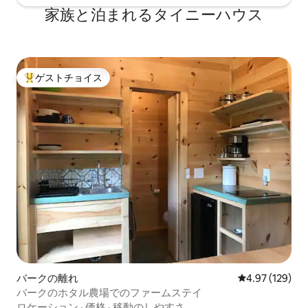
家族と泊まれるタイニーハウス
ゲストチョイス
大好評のゲストチョイスです。
バークの離れ
レビュー129件
4.97 (129)
バークのホタル農場でのファームステイ
ロケーション
·
価格
·
移動のしやすさ