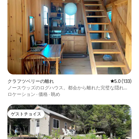
クラフツベリーの離れ
レビュー133
5.0 (133)
ノースウッズのログハウス。都会から離れた完璧な隠れ
家！
ロケーション
·
価格
·
眺め
ゲストチョイス
ゲストチョイス