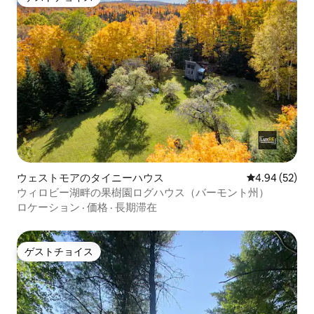
ゲストチョイス
ウェストモアのタイニーハウス
レビュー52件
4.94 (52)
ウィロビー湖畔の果樹園ログハウス（バーモント州）
ロケーション
·
価格
·
長期滞在
ゲストチョイス
ゲストチョイス