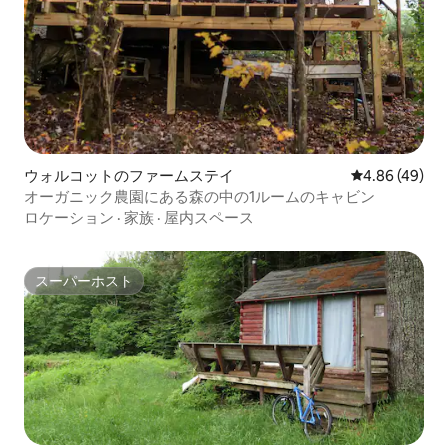
ウォルコットのファームステイ
レビュー49件
4.86 (49)
オーガニック農園にある森の中の1ルームのキャビン
ロケーション
·
家族
·
屋内スペース
スーパーホスト
スーパーホスト