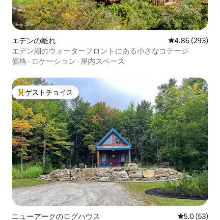
エデンの離れ
レビュー293件
4.86 (293)
エデン湖のウォーターフロントにある小さなコテージ
価格
·
ロケーション
·
屋内スペース
ゲストチョイス
大好評のゲストチョイスです。
ニューアークのログハウス
レビュー53
5.0 (53)