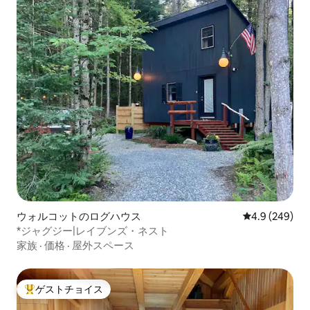
ウォルコットのログハウス
レビュー249
4.9 (249)
*ジャグジー|レイブンズ・ネスト
家族
·
価格
·
屋外スペース
ゲストチョイス
大好評のゲストチョイスです。