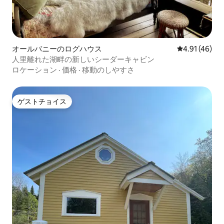
オールバニーのログハウス
レビュー46件
4.91 (46)
人里離れた湖畔の新しいシーダーキャビン
ロケーション
·
価格
·
移動のしやすさ
ゲストチョイス
ゲストチョイス