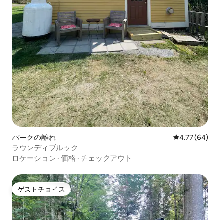
バークの離れ
レビュー64件
4.77 (64)
ラウンディブルック
ロケーション
·
価格
·
チェックアウト
ゲストチョイス
ゲストチョイス