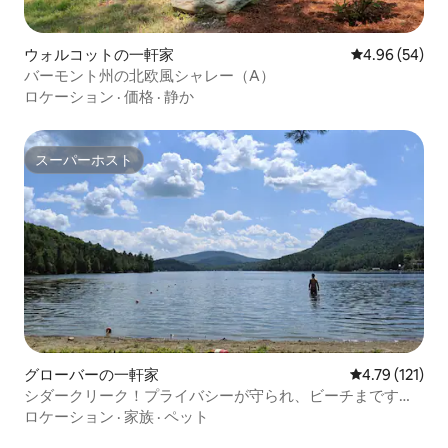
ウォルコットの一軒家
レビュー54件
4.96 (54)
バーモント州の北欧風シャレー（A）
ロケーション
·
価格
·
静か
スーパーホスト
スーパーホスト
グローバーの一軒家
レビュー121
4.79 (121)
シダークリーク！プライバシーが守られ、ビーチまですぐ
歩いて行けます
ロケーション
·
家族
·
ペット