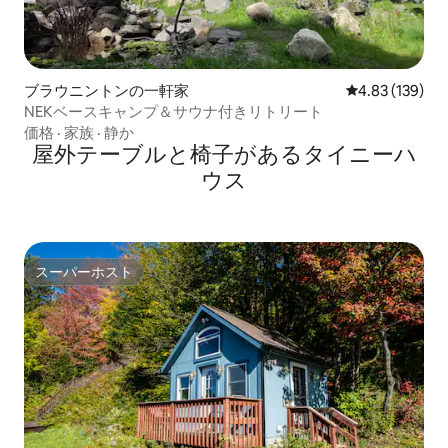
ブラウニントンの一軒家
レビュー139件
4.83 (139)
NEKベースキャンプ＆サウナ付きリトリート
価格
·
家族
·
静か
屋外テーブルと椅子があるタイニーハ
ウス
スーパーホスト
スーパーホスト