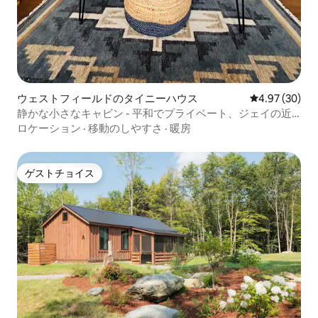
ウェストフィールドのタイニーハウス
レビュー30件
4.97 (30)
静かな小さなキャビン - 平和でプライベート、ジェイの近
く
ロケーション
·
移動のしやすさ
·
暖房
ゲストチョイス
ゲストチョイス