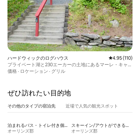
ハードウィックのログハウス
レビュー110件
4.95 (110)
プライベート湖と230エーカーの土地にあるマーレ・キャビ
ン
価格
·
ロケーション
·
グリル
ぜひ訪⁠れ⁠た⁠い目⁠的⁠地
その他のタ⁠イ⁠プ⁠の宿⁠泊⁠先
近場で人気の観光スポット
泊まれるバス・トイレ付き個室
スキーイン/アウトができる宿泊先
オーリンズ郡
オーリンズ郡