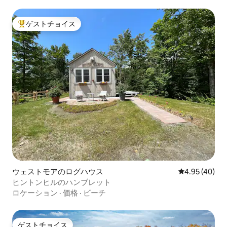
ゲストチョイス
大好評のゲストチョイスです。
ウェストモアのログハウス
レビュー40件
4.95 (40)
ヒントンヒルのハンブレット
ロケーション
·
価格
·
ビーチ
ゲストチョイス