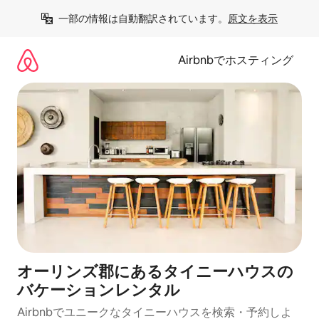
コ
一部の情報は自動翻訳されています。
原文を表示
ン
テ
ン
Airbnbでホスティング
ツ
に
ス
キ
ッ
プ
オーリンズ郡にあるタイニーハウスの
バケーションレンタル
Airbnbでユニークなタイニーハウスを検索・予約しよ