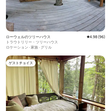
ローウェルのツリーハウス
レビュー96件
4.98 (96)
トラウトリリー・ツリーハウス
ロケーション
·
家族
·
グリル
ゲストチョイス
ゲストチョイス