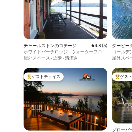
チャールストンのコテージ
レビュー5件、5つ星
4.8 (5)
ダービー
ホワイトバーチロッジ - ウォーターフロン
ゴールデ
トコテージ
屋外スペース
·
近隣
·
清潔さ
屋外スペ
ゲストチョイス
ゲス
大好評のゲストチョイスです。
大好評の
グローバ