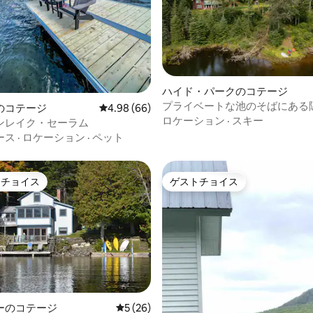
ハイド・パークのコテージ
プライベートな池のそばにある
中4.8つ星の平均評価
のコテージ
レビュー66件、5つ星中4.98つ星の平均評価
4.98 (66)
「Clear Pond Cottage」
ロケーション
·
スキー
ンレイク・セーラム
ース
·
ロケーション
·
ペット
トチョイス
ゲストチョイス
ゲストチョイスです。
ゲストチョイス
ーのコテージ
レビュー26件、5つ星中5つ星の平均評価
5 (26)