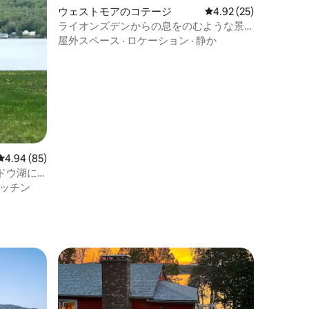
ウェストモアのコテージ
レビュー25件、5つ星
4.92 (25)
ライオンズデンからの息をのむような景
色
屋外スペース
·
ロケーション
·
静か
レビュー85件、5つ星中4.94つ星の平均評価
4.94 (85)
ドウ湖に
ッチン