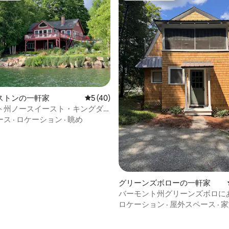
ストンの一軒家
レビュー40件、5つ星中5つ星の平均評価
5 (40)
ト州ノースイースト・キングダ
湖の近くの素晴らしい一軒家
ース
·
ロケーション
·
眺め
4.95つ星の平均評価
グリーンズボローの一軒家
バーモント州グリーンズボロに
的なカスピ海キャンプ
ロケーション
·
屋外スペース
·
家