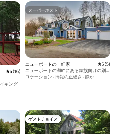
スーパーホスト
スーパーホスト
ニューポートの一軒家
レビュー5件、5
5 (5)
ニューポートの湖畔にある家族向けの別
レビュー16件、5つ星中5つ星の平均評価
5 (16)
荘（ドック付き）！
ロケーション
·
情報の正確さ
·
静か
イキング
ゲストチョイス
ゲストチョイス