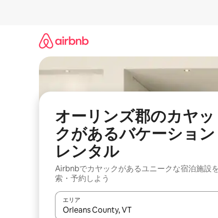
コ
ン
テ
ン
ツ
に
ス
キ
ッ
プ
オーリンズ郡のカヤッ
クがあるバケーション
レンタル
Airbnbでカヤックがあるユニークな宿泊施設
索・予約しよう
エリア
検索結果が表示されたら、上下の矢印キーを使っ