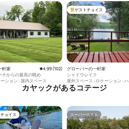
ゲストチョイス
大好評のゲストチョイスです。
中4.9つ星の平均評価
一軒家
レビュー102件、5つ星中4.99つ星の平均評価
4.99 (102)
グローバーの一軒家
ーチからの最高の眺め
シャドウレイク
ケーション
·
屋内スペース
屋外スペース
·
ロケーション
·
ハ
カヤックがあるコテージ
トチョイス
スーパーホスト
ゲストチョイスです。
スーパーホスト