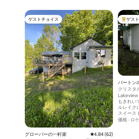
ゲストチョイス
ゲス
ゲストチョイス
大好評の
バートン
クリスタ
ジ！ボート
Lakevi
もきれい
ルレイク
スイース
魅力的な町
価格
·
ロ
ファイヤ
堪能して
グローバーの一軒家
レビュー62件、5つ星中
4.84 (62)
わずか数