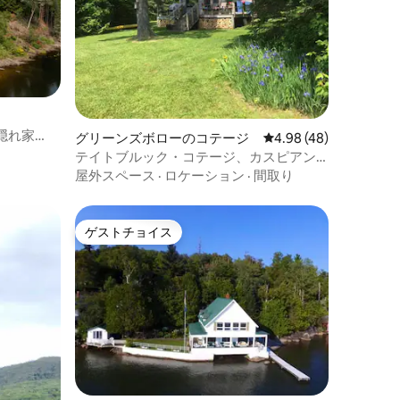
隠れ家
グリーンズボローのコテージ
レビュー48件、5つ星
4.98 (48)
テイトブルック・コテージ、カスピアン
湖、グリーンズボロ、バーモント州
屋外スペース
·
ロケーション
·
間取り
ゲストチョイス
ゲストチョイス