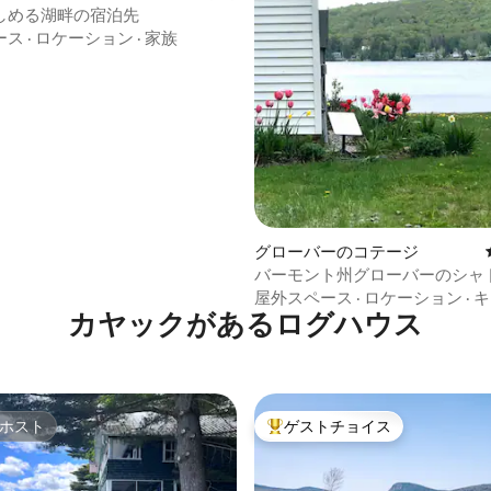
しめる湖畔の宿泊先
4.95つ星の平均評価
ース
·
ロケーション
·
家族
グローバーのコテージ
バーモント州グローバーのシャ
あるリラックスできるコテージ
屋外スペース
·
ロケーション
·
キ
カヤックがあるログハウス
ホスト
ゲストチョイス
ホスト
大好評のゲストチョイスです。