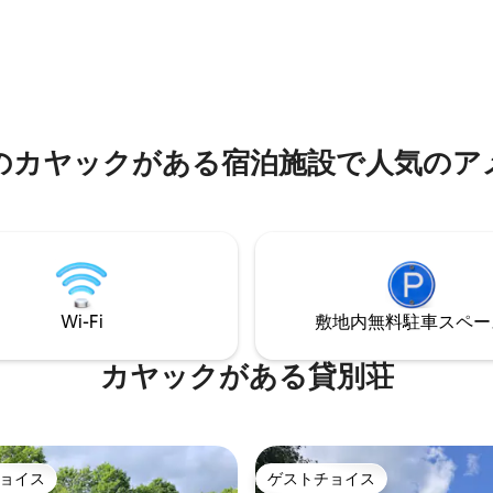
絆を取り戻したりしてください
ト、ハイキング、ゴルフ、マウ
が楽しめます。 カヌーやカ
お使いください！ さらに、車で
所にヒル・ファームステッド・
ーがあります。 そこのビールは
評価されています！
のカヤックがある宿泊施設で人気のア
Wi-Fi
敷地内無料駐⁠車ス⁠ペ⁠ー
カヤックがある貸別荘
ョイス
ゲストチョイス
ョイス
ゲストチョイス