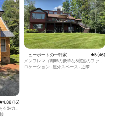
ニューポートの一軒家
レビュー46件、5
5 (46)
メンフレマゴ湖畔の豪華な5寝室のファミ
リーホーム
ロケーション
·
屋外スペース
·
近隣
レビュー16件、5つ星中4.88つ星の平均評価
4.88 (16)
ある魅力
族