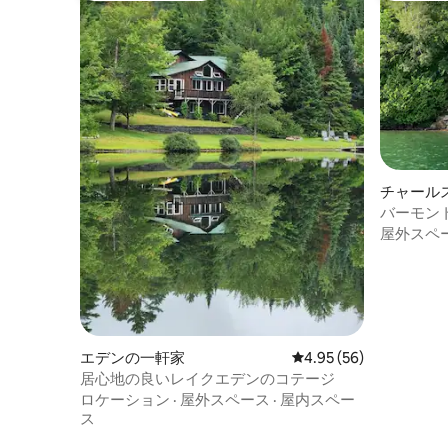
チャール
バーモン
ムにある
屋外スペ
エデンの一軒家
レビュー56件、5つ星中
4.95 (56)
居心地の良いレイクエデンのコテージ
ロケーション
·
屋外スペース
·
屋内スペー
ス