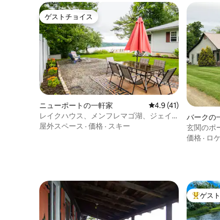
ゲストチョイス
ゲストチョイス
ニューポートの一軒家
レビュー41件、5つ星
4.9 (41)
レイクハウス、メンフレマゴ湖、ジェイ
バークの
ピーク、プライベート
屋外スペース
·
価格
·
スキー
玄関のポ
価格
·
ロ
ゲス
大好評の