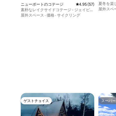
夏冬を楽
ニューポートのコテージ
レビュー57件、5つ星中
4.95 (57)
屋外スペ
素朴なレイクサイドコテージ - ジェイピー
クスキー場まで30分
屋外スペース
·
価格
·
サイクリング
ゲストチョイス
スーパー
ゲストチョイス
スーパー