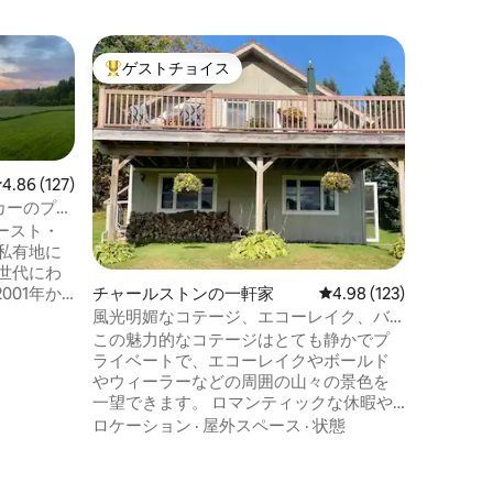
エデンの
ゲストチョイス
ゲス
大好評のゲストチョイスです。
大好評
湖のほと
呂・ジャ
Karst
ルーム 🎯
る新築の
で、プラ
楽しめま
レビュー127件、5つ星中4.86つ星の平均評価
4.86 (127)
の中心部
ロケーシ
ーカーのプラ
四季を通
楽しむ機
ースト・
湖まで歩
私有地に
ガガガを
、3世代にわ
チャールストンの一軒家
レビュー123件、5つ星
4.98 (123)
景色を楽
001年か
でスモア
な隠れ家
風光明媚なコテージ、エコーレイク、バ
ホットタ
の家は、
ーモント州チャールストン！
この魅力的なコテージはとても静かでプ
犬ぞり、
そしてバ
ライベートで、エコーレイクやボールド
ツが盛り
別な場所
やウィーラーなどの周囲の山々の景色を
していま
一望できます。 ロマンティックな休暇や
スしなが
小さな家族旅行にぴったりです。 この冬
ロケーション
·
屋外スペース
·
状態
き返す中
は、雪がこの上なく良いです。 ここや近
だり、た
くの多くのトレイルでクロスカントリー
友人との
スキーやスノーシューをお楽しみいただ