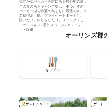
穏やかなパーカー湖畔にある居心地の良
り、ボー
いウォーターフロントの隠れ家。
この趣のあるキャンプ場は、手つかずの
ンテンバイク
パーカー湖で春夏の集まりに最適です。6
ヤックを
名様宿泊可能。プライベートボートと、
すぐの場
泳いだり、釣りをしたり、リラックスし
ブルワリ
たりできるビーチエリアがあります。カ
ロケーション
·
屋外スペース
·
アメニテ
世界一と
ヤックが2艘あり、ご利用いただけます。
ィ・設備
日の出や日没を楽しめる、プライベート
オーリンズ郡
デッキからの一望。キャンプ場はユニー
クで清潔感があり、趣があります。 フル
バスルーム1室、カントリー風のハーフバ
スルーム1室、居心地の良い寝室、湖全体
を見渡せる広々とした居心地の良いリビ
ングルーム、新しいキッチン。Rt. 91の近
く。 有名なパーカーパイピザまで3分！
キッチン
ゲストチョイス
ゲストチ
大好評のゲストチョイスです。
ゲストチ