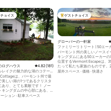
トチョイス
ゲストチョイス
ゲストチョイスです。
大好評のゲストチョイスです。
グローバーの一軒家
ファミリーリトリート | 50エ
イベート空間 | 山の景色
バーモント州の美しいノースイ
キングダムにある50エーカーの
位置するVermont Escapeは
のログハウス
レビュー181件、5つ星中4.82つ星の平均評価
4.82 (181)
たって私たち家族のものです。2
ら、忙しい生活から離れた静か
ルレイクの魅力的な湖のコテー
屋外スペース
·
価格
·
快適さ
として手入れが行われているこ
！ R&R！
ew Cottageは、バーモント州で最
広大な山の景色、壮大な夕日、
で美しい湖の1つであるクリスタ
ーモントのこの地域をとても特
にあり、とても素敵です！ ノー
にしているプライバシーを提供
トキングダムの中心部にある、
す。家を囲むデッキでリラック
バートンにあります。 屋外の
ケーション
·
駐車スペース
ら夕食を焼いたり、谷が息を吹
ーピットの周りに座って景色を
でモーニングコーヒーを楽しん
ください！ ビーチやドックから
4.84つ星の平均評価
だゆったりとくつろぎ、家族や
歩です。 素晴らしい水泳、釣